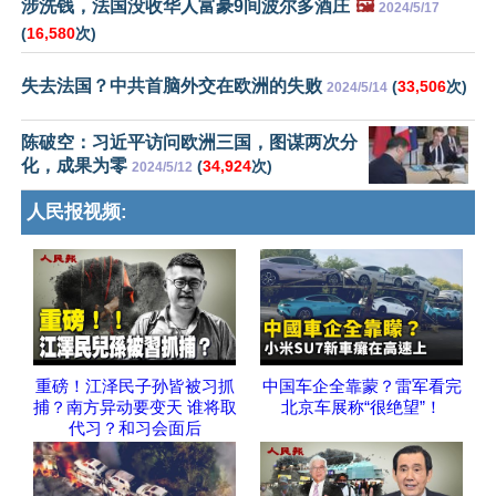
涉洗钱，法国没收华人富豪9间波尔多酒庄
🖼️
2024/5/17
(
16,580
次)
失去法国？中共首脑外交在欧洲的失败
(
33,506
次)
2024/5/14
陈破空：习近平访问欧洲三国，图谋两次分
化，成果为零
(
34,924
次)
2024/5/12
人民报视频:
重磅！江泽民子孙皆被习抓
中国车企全靠蒙？雷军看完
捕？南方异动要变天 谁将取
北京车展称“很绝望”！
代习？和习会面后