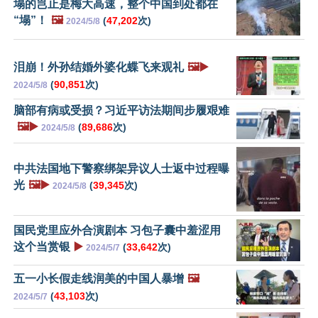
塌的岂止是梅大高速，整个中国到处都在
“塌”！
🖼️
(
47,202
次)
2024/5/8
泪崩！外孙结婚外婆化蝶飞来观礼
🖼️▶️
(
90,851
次)
2024/5/8
脑部有病或受损？习近平访法期间步履艰难
🖼️▶️
(
89,686
次)
2024/5/8
中共法国地下警察绑架异议人士返中过程曝
光
🖼️▶️
(
39,345
次)
2024/5/8
国民党里应外合演剧本 习包子囊中羞涩用
这个当赏银
▶️
(
33,642
次)
2024/5/7
五一小长假走线润美的中国人暴增
🖼️
(
43,103
次)
2024/5/7