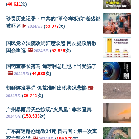
(
40,611
次)
珍贵历史记录：中共的“革命样板戏”老猪都
被吓坏
▶️
(
59,077
次)
2024/5/3
国民党立法院改词汇惹众怒 网友提议解散
国会重选
🖼️
(
52,829
次)
2024/5/3
国药董事长落马 匈牙利总理也上当受骗了
🖼️
(
44,936
次)
2024/5/3
朝鲜连发导弹 饥荒准时出现状况悲惨
🖼️
(
36,741
次)
2024/5/2
广州暴雨后天空惊现“火凤凰” 非常逼真
(
158,533
次)
2024/5/2
广东高速路崩塌致24死 目击者：第一次离
死亡那么近
🖼️
(
195,870
次)
2024/5/2