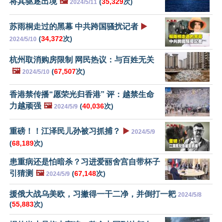
将其驱逐出境
🖼️
(
35,329
次)
2024/5/11
苏雨桐走过的黑幕 中共跨国骚扰记者
▶️
(
34,372
次)
2024/5/10
杭州取消购房限制 网民热议：与百姓无关
🖼️
(
67,507
次)
2024/5/10
香港禁传播“愿荣光归香港” 评：越禁生命
力越顽强
🖼️
(
40,036
次)
2024/5/9
重磅！！江泽民儿孙被习抓捕？
▶️
2024/5/9
(
68,189
次)
患重病还是怕暗杀？习进爱丽舍宫自带杯子
引猜测
🖼️
(
67,148
次)
2024/5/9
援俄大战乌美欧，习撇得一干二净，并倒打一耙
2024/5/8
(
55,883
次)