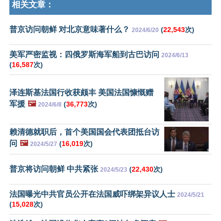
相关文章：
普京访问朝鲜 对北京意味著什么？
(
22,543
次)
2024/6/20
美军严密监视：四俄罗斯海军船到古巴访问
2024/6/13
(
16,587
次)
泽连斯基法国行收获颇丰 美国法国慷慨赠
军援
🖼️
(
36,773
次)
2024/6/8
赖清德就职后，首个美国国会代表团抵台访
问
🖼️
(
16,019
次)
2024/5/27
普京将访问朝鲜 中共紧张
(
22,430
次)
2024/5/23
法国曝光中共官员公开在法国威吓绑架异议人士
2024/5/21
(
15,028
次)