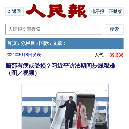
↺ 返回 
电子报
正體版
首页
分栏目
国际
文章
›
›
›
：
2024年5月8日
发表
人气：
89,686
脑部有病或受损？习近平访法期间步履艰难
（图／视频）