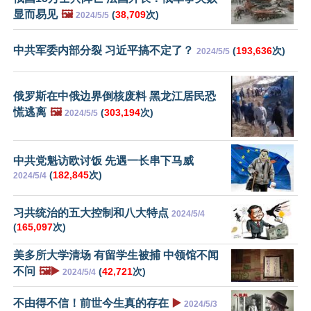
显而易见
🖼️
(
38,709
次)
2024/5/5
中共军委内部分裂 习近平搞不定了？
(
193,636
次)
2024/5/5
俄罗斯在中俄边界倒核废料 黑龙江居民恐
慌逃离
🖼️
(
303,194
次)
2024/5/5
中共党魁访欧讨饭 先遇一长串下马威
(
182,845
次)
2024/5/4
习共统治的五大控制和八大特点
2024/5/4
(
165,097
次)
美多所大学清场 有留学生被捕 中领馆不闻
不问
🖼️▶️
(
42,721
次)
2024/5/4
不由得不信！前世今生真的存在
▶️
2024/5/3