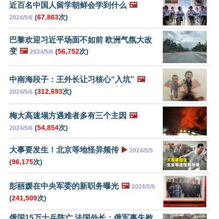
近百名中国人留学朝鲜会学到什么
🖼️
(
67,863
次)
2024/5/6
巴黎欢迎习近平场面不如前 欧洲气氛大改
变
🖼️
(
56,752
次)
2024/5/6
中南海段子：王外长让习核心“入坑”
🖼️
(
312,693
次)
2024/5/6
梅大高速塌方遇难者多有三个主因
🖼️
(
54,854
次)
2024/5/6
大事要发生！北京等地怪异频传
▶️
2024/5/5
(
96,175
次)
彭丽媛在中央军委的新职务曝光
🖼️
2024/5/5
(
241,509
次)
俄国15万士兵阵亡 法国外长：俄军事失败