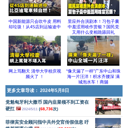
中国新能源只会吹牛皮 用料
里应外合演剧本！习包子囊
却垃圾！从4S店到运输途中
中羞涩用啥作赏银？国民党
又用什么变相跪舔回礼
网上骂翻天 清华大学校庆视
“像天漏了一样”广东中山和珠
频火了 ！
海一片汪洋！积水齐腰深 满
城泡水车！商舖
更多文章导读：
2024年5月8日
党魁匈牙利大撒币 国内韭菜领不到工资在
硬扛
🖼️
(
68,736
次)
2024/5/11
菲律宾安全顾问指中共外交官传假信息 吁