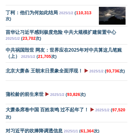
丁柯：他们为何如此结局
(
110,313
2025/1/2
次)
苗华让习近平感到极度危险 中共大规模扩建留置中心
(
23,702
次)
2025/1/2
中共祸国毁世 网友：世界应在2025年对中共算这几笔账
（上）
(
21,705
次)
2025/1/2
北京大萧条 王朝末日景象全面浮现！
▶️
(
93,736
次)
2025/1/2
蒲松龄的前生来世
▶️
(
93,826
次)
2025/1/2
大萧条席卷中国 百姓哀鸣 过不起年了！
▶️
(
97,520
2025/1/2
次)
对习近平的吹捧降调透信息
(
61,364
次)
2025/1/1