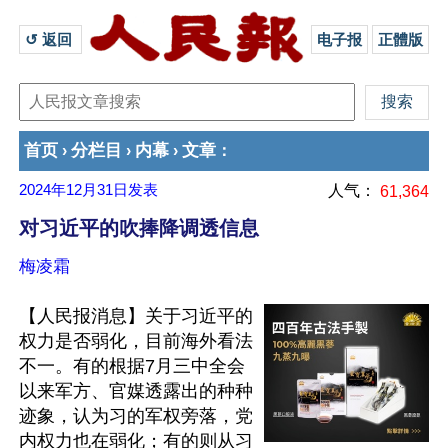
↺ 返回 
电子报
正體版
首页
分栏目
内幕
文章
›
›
›
：
2024年12月31日
发表
人气：
61,364
对习近平的吹捧降调透信息
梅凌霜
【人民报消息】关于习近平的
权力是否弱化，目前海外看法
不一。有的根据7月三中全会
以来军方、官媒透露出的种种
迹象，认为习的军权旁落，党
内权力也在弱化；有的则从习