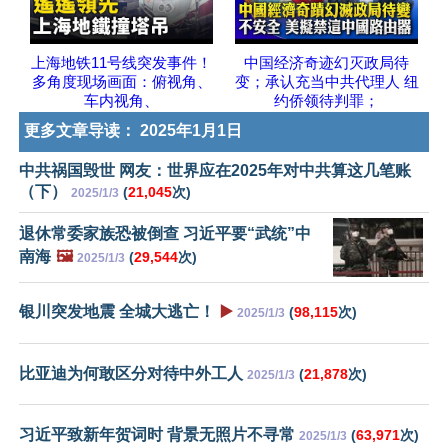
上海地铁11号线突发事件！
中国经济奇迹幻灭政局待
多角度现场画面：俯视角、
变；承认充当中共代理人 纽
车内视角、
约侨领待判罪；
更多文章导读：
2025年1月1日
中共祸国毁世 网友：世界应在2025年对中共算这几笔账
（下）
(
21,045
次)
2025/1/3
退休常委家族恐被倒查 习近平要“武统”中
南海
🖼️
(
29,544
次)
2025/1/3
银川突发地震 全城大逃亡！
▶️
(
98,115
次)
2025/1/3
比亚迪为何敢区分对待中外工人
(
21,878
次)
2025/1/3
习近平致新年贺词时 背景无照片不寻常
(
63,971
次)
2025/1/3