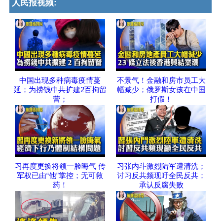
人民报视频:
中国出现多种病毒疫情蔓
不景气！金融和房市员工大
延；为捞钱中共扩建2百拘留
幅减少；俄罗斯女孩在中国
营；
打假！
习再度更换将领一脸晦气 传
习张内斗激烈陆军遭清洗；
军权已由“他”掌控；无可救
讨习反共频现吁全民反共；
药！
承认反腐失败