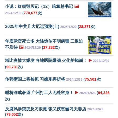
小说：红朝毁灭记（12）暗算总书记
🖼️
(
770,677
次)
2024/12/30
2025年中共几大厄运预测(上)
(
28,271
次)
2024/12/29
年底党官死亡多 大陆惊传不明病毒 三退迫
不及待
🖼️
(
27,282
次)
2024/12/29
堪比疫情大爆发 各地医院爆满 火化炉烧崩！
▶️
2024/12/29
(
96,731
次)
传韩衞国上将被抓 习嫡系再折将
(
75,501
次)
2024/12/29
睡桥洞成奢望 广州打工人无处容身！
▶️
(
94,325
2024/12/28
次)
反腐风暴突变反习浪潮 张又侠怒砸习夫妻店
2024/12/28
(
79,052
次)