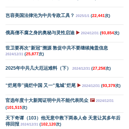
岂容美国法律沦为中共专政工具？
(
22,441
次)
2025/1/1
俄高僧不腐之身的奥秘与灵性启迪
▶️
(
93,854
次)
2024/12/31
世卫要再次“新冠”溯源 敦促中共不要继续掩盖信息
(
25,877
次)
2024/12/31
2025年中共几大厄运难料（下）
(
27,258
次)
2024/12/31
“烂尾帝”搞烂中国 又一“鬼城”烂尾
▶️
(
93,379
次)
2024/12/31
官选年度十大新闻证明中共不能代表民众
🖼️
2024/12/31
(
101,515
次)
天下奇谭（103）他无意中救下两条人命 天意让其多年后
得回报
(
102,120
次)
2024/12/31