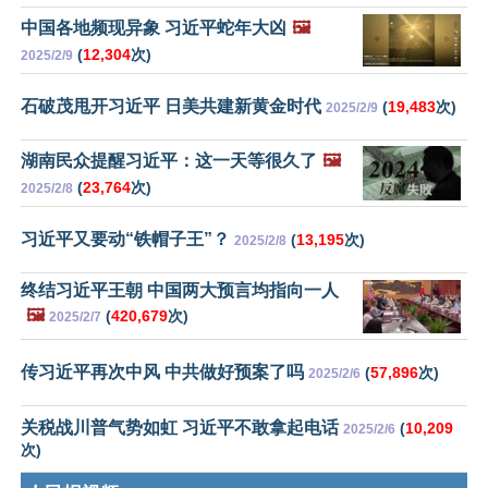
中国各地频现异象 习近平蛇年大凶
🖼️
(
12,304
次)
2025/2/9
石破茂甩开习近平 日美共建新黄金时代
(
19,483
次)
2025/2/9
湖南民众提醒习近平：这一天等很久了
🖼️
(
23,764
次)
2025/2/8
习近平又要动“铁帽子王”？
(
13,195
次)
2025/2/8
终结习近平王朝 中国两大预言均指向一人
🖼️
(
420,679
次)
2025/2/7
传习近平再次中风 中共做好预案了吗
(
57,896
次)
2025/2/6
关税战川普气势如虹 习近平不敢拿起电话
(
10,209
2025/2/6
次)