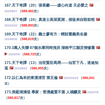
167.天下奇譚（20）張畏巖——虛心向道 天必愛之
🖼️
（
589,462
次）
2024/9/27
168.天下奇譚（24）真道士高深莫測，假徒弟自毀前程
🖼️
（
588,893
次）
2024/10/2
169.天下奇譚（22）義士廖有方：輕財重義美名揚
（
588,819
次）
2024/9/30
170.3萬人失聯 87個水庫同時洩洪 湖南平江縣災情慘重
🖼️
▶️
（
588,725
次）
2024/7/9
171.天下奇譚（13）治世賢臣馬周——仙官下凡，迷途知
返
🖼️
（
586,955
次）
2024/9/20
172.以仁為本的東漢清官 第五倫
🖼️
（
586,041
2024/10/16
次）
173.洞庭湖潰堤 專家：管湧處置不當 人禍釀災
🖼️
2024/7/9
（
585,817
次）