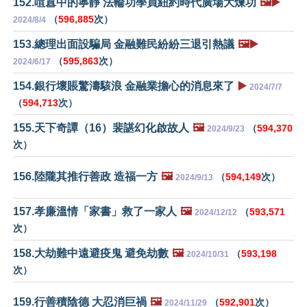
152.喧囂中的寧靜 法輪功學員紐約時代廣場大煉功
🖼️▶️
（
596,885
次）
2024/8/4
153.總理出面設騙局 金融難民紛紛三退引熱議
🖼️▶️
（
595,863
次）
2024/6/17
154.銀行壞賬驚濤駭浪 金融業擔心的消息來了
▶️
2024/7/7
（
594,713
次）
155.天下奇譚（16）裴諶幻化啟故人
🖼️
（
594,370
2024/9/23
次）
156.陸隴其推行善政 造福一方
🖼️
（
594,149
次）
2024/9/13
157.孝廉溫情「家書」救了一家人
🖼️
（
593,571
2024/12/12
次）
158.大劫難中遠避疫鬼 避免劫數
🖼️
（
593,198
2024/10/31
次）
159.行善積陰德 大忍消巨禍
🖼️
（
592,901
次）
2024/11/29