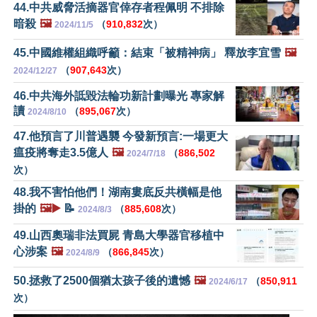
44.中共威脅活摘器官倖存者程佩明 不排除
暗殺
🖼️
（
910,832
次）
2024/11/5
45.中國維權組織呼籲：結束「被精神病」 釋放李宜雪
🖼️
（
907,643
次）
2024/12/27
46.中共海外詆毀法輪功新計劃曝光 專家解
讀
（
895,067
次）
2024/8/10
47.他預言了川普遇襲 今發新預言:一場更大
瘟疫將奪走3.5億人
🖼️
（
886,502
2024/7/18
次）
48.我不害怕他們！湖南婁底反共橫幅是他
掛的
🖼️▶️
📝
（
885,608
次）
2024/8/3
49.山西奧瑞非法買屍 青島大學器官移植中
心涉案
🖼️
（
866,845
次）
2024/8/9
50.拯救了2500個猶太孩子後的遺憾
🖼️
（
850,911
2024/6/17
次）