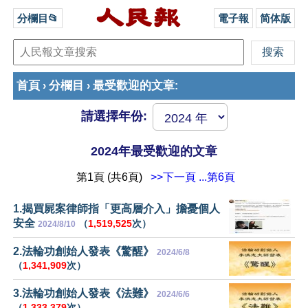
分欄目📂
電子報
简体版
首頁
分欄目
最受歡迎的文章
›
›
:
請選擇年份:
2024年最受歡迎的文章
第1頁 (共6頁)
>>下一頁
...第6頁
1.揭買屍案律師指「更高層介入」擔憂個人
安全
（
1,519,525
次）
2024/8/10
2.法輪功創始人發表《驚醒》
2024/6/8
（
1,341,909
次）
3.法輪功創始人發表《法難》
2024/6/6
（
1,333,379
次）