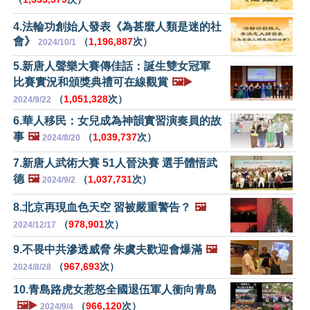
4.法輪功創始人發表《為甚麼人類是迷的社
會》
（
1,196,887
次）
2024/10/1
5.新唐人聲樂大賽傳佳話：誕生雙女冠軍
比賽實況和頒獎典禮可在線觀賞
🖼️▶️
（
1,051,328
次）
2024/9/22
6.華人移民：女兒成為神韻實習演奏員的故
事
🖼️
（
1,039,737
次）
2024/8/20
7.新唐人武術大賽 51人晉決賽 選手體悟武
德
🖼️
（
1,037,731
次）
2024/9/2
8.北京再現血色天空 習被嚴重警告？
🖼️
（
978,901
次）
2024/12/17
9.不畏中共滲透威脅 朱虞夫歡迎會爆滿
🖼️
（
967,693
次）
2024/8/28
10.青島路虎女惹怒全國退伍軍人衝向青島
🖼️▶️
（
966,120
次）
2024/9/4