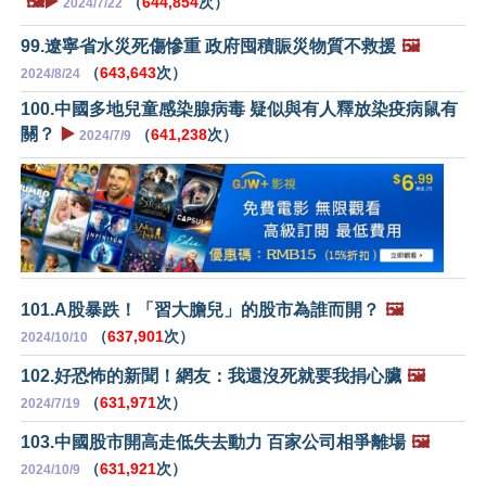
🖼️▶️
（
644,854
次）
2024/7/22
99.遼寧省水災死傷慘重 政府囤積賑災物質不救援
🖼️
（
643,643
次）
2024/8/24
100.中國多地兒童感染腺病毒 疑似與有人釋放染疫病鼠有
關？
▶️
（
641,238
次）
2024/7/9
101.A股暴跌！「習大膽兒」的股市為誰而開？
🖼️
（
637,901
次）
2024/10/10
102.好恐怖的新聞！網友：我還沒死就要我捐心臟
🖼️
（
631,971
次）
2024/7/19
103.中國股市開高走低失去動力 百家公司相爭離場
🖼️
（
631,921
次）
2024/10/9