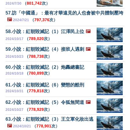
（
801,742
次）
2024/7/30
57.訪「中國通」：最有才華遠見的人也會被中共體制壓垮
🖼️
（
797,376
次）
2024/7/21
58.小說：紅朝毀滅記（1）江澤民上位
🖼️
（
789,020
次）
2024/10/17
59.小說：紅朝毀滅記（4）接班人遇刺
🖼️
（
788,738
次）
2024/10/23
60.小說：紅朝毀滅記（2）炮轟總書記
（
780,899
次）
2024/10/18
61.小說：紅朝毀滅記（6）變態的酷刑
（
779,818
次）
2024/10/31
62.小說：紅朝毀滅記（5）令狐無間道
🖼️
（
778,929
次）
2024/10/27
63.小說：紅朝毀滅記（3）王立軍化妝出逃
🖼️
（
778,901
次）
2024/10/21