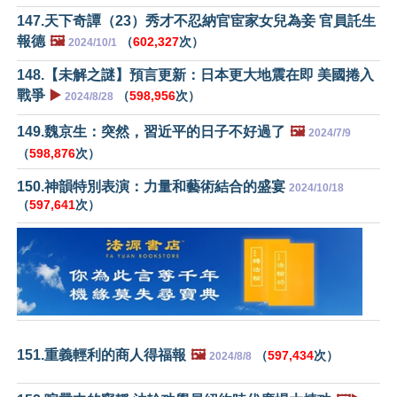
147.天下奇譚（23）秀才不忍納官宦家女兒為妾 官員託生
報德
🖼️
（
602,327
次）
2024/10/1
148.【未解之謎】預言更新：日本更大地震在即 美國捲入
戰爭
▶️
（
598,956
次）
2024/8/28
149.魏京生：突然，習近平的日子不好過了
🖼️
2024/7/9
（
598,876
次）
150.神韻特別表演：力量和藝術結合的盛宴
2024/10/18
（
597,641
次）
151.重義輕利的商人得福報
🖼️
（
597,434
次）
2024/8/8