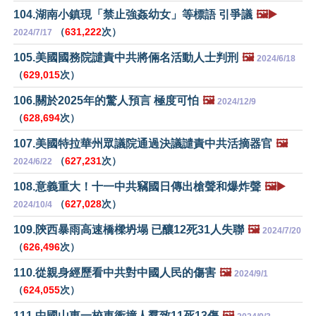
104.湖南小鎮現「禁止強姦幼女」等標語 引爭議
🖼️▶️
（
631,222
次）
2024/7/17
105.美國國務院譴責中共將倆名活動人士判刑
🖼️
2024/6/18
（
629,015
次）
106.關於2025年的驚人預言 極度可怕
🖼️
2024/12/9
（
628,694
次）
107.美國特拉華州眾議院通過決議譴責中共活摘器官
🖼️
（
627,231
次）
2024/6/22
108.意義重大！十一中共竊國日傳出槍聲和爆炸聲
🖼️▶️
（
627,028
次）
2024/10/4
109.陝西暴雨高速橋樑坍塌 已釀12死31人失聯
🖼️
2024/7/20
（
626,496
次）
110.從親身經歷看中共對中國人民的傷害
🖼️
2024/9/1
（
624,055
次）
111.中國山東一校車衝撞人羣致11死13傷
🖼️