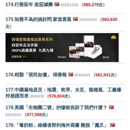
174.行善延年 造惡減壽
🖼️
（
585,279
次）
2024/11/22
175.知善不為的姚好問 家道衰落
🖼️
（
583,630
2024/10/10
次）
176.程顥「視民如傷」 得善報
🖼️
（
581,541
次）
2024/10/3
177.中國遍地是災：地震、乾旱、水災、龍捲風、工廠爆
炸接踵而來
（
578,824
次）
2024/7/8
178.美國「生物圈二號」的慘敗告訴了我們什麼？
🖼️
（
577,598
次）
2024/5/21
179.「毒奶粉」維權者郭利海外寫書 難脫「魔爪」
🖼️