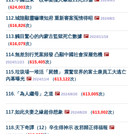
2024/9/3
（
624,003
次）
112.城隍顯靈嚇壞知府 重新審案冤情得昭
🖼️
2024/8/1
（
616,826
次）
113.觸目驚心的內蒙古監獄死亡數據
🖼️
2024/11/18
（
616,079
次）
114.無差別行兇案頻發 凸顯中國社會深層危機
🖼️
（
615,405
次）
2024/11/23
115.垃圾場一堆活「屍體」 震驚世界的富士康員工大逃亡
內幕曝光
🖼️
（
613,122
次）
2024/11/4
116.「為人繼母」之道
🖼️
（
613,005
次）
2024/8/30
117.如此夫妻之緣超你想象
🖼️
（
613,002
次）
2024/8/28
118.天下奇譚（12）辛生得神示 改邪歸正得福報
🖼️