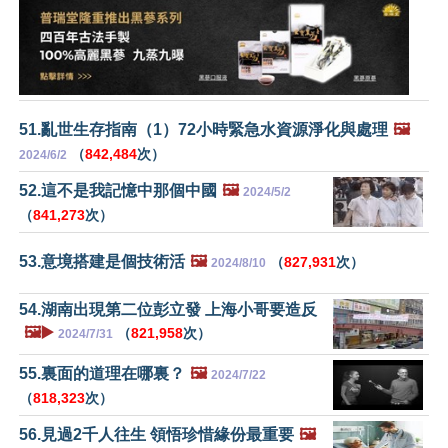
51.亂世生存指南（1）72小時緊急水資源淨化與處理
🖼️
（
842,484
次）
2024/6/2
52.這不是我記憶中那個中國
🖼️
2024/5/2
（
841,273
次）
53.意境搭建是個技術活
🖼️
（
827,931
次）
2024/8/10
54.湖南出現第二位彭立發 上海小哥要造反
🖼️▶️
（
821,958
次）
2024/7/31
55.裏面的道理在哪裏？
🖼️
2024/7/22
（
818,323
次）
56.見過2千人往生 領悟珍惜緣份最重要
🖼️