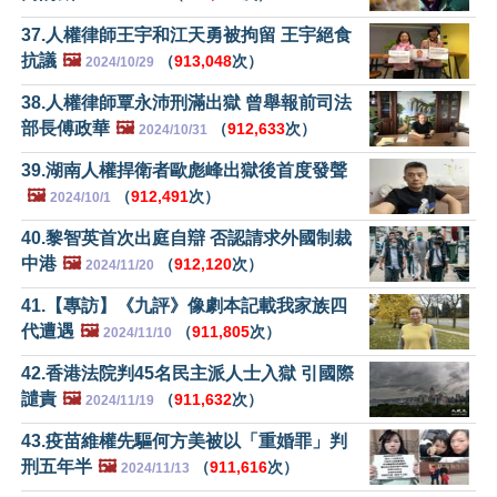
37.人權律師王宇和江天勇被拘留 王宇絕食
抗議
🖼️
（
913,048
次）
2024/10/29
38.人權律師覃永沛刑滿出獄 曾舉報前司法
部長傅政華
🖼️
（
912,633
次）
2024/10/31
39.湖南人權捍衛者歐彪峰出獄後首度發聲
🖼️
（
912,491
次）
2024/10/1
40.黎智英首次出庭自辯 否認請求外國制裁
中港
🖼️
（
912,120
次）
2024/11/20
41.【專訪】《九評》像劇本記載我家族四
代遭遇
🖼️
（
911,805
次）
2024/11/10
42.香港法院判45名民主派人士入獄 引國際
譴責
🖼️
（
911,632
次）
2024/11/19
43.疫苗維權先驅何方美被以「重婚罪」判
刑五年半
🖼️
（
911,616
次）
2024/11/13