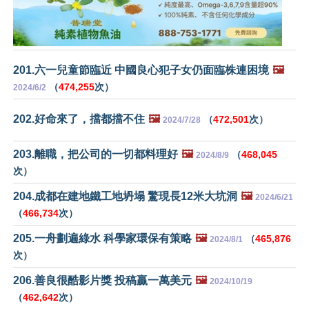
201.六一兒童節臨近 中國良心犯子女仍面臨株連困境
🖼️
（
474,255
次）
2024/6/2
202.好命來了，擋都擋不住
🖼️
（
472,501
次）
2024/7/28
203.離職，把公司的一切都料理好
🖼️
（
468,045
2024/8/9
次）
204.成都在建地鐵工地坍塌 驚現長12米大坑洞
🖼️
2024/6/21
（
466,734
次）
205.一舟劃遍綠水 科學家環保有策略
🖼️
（
465,876
2024/8/1
次）
206.善良很酷影片獎 投稿贏一萬美元
🖼️
2024/10/19
（
462,642
次）