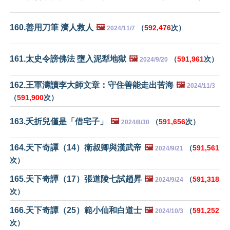
160.善用刀筆 濟人救人
🖼️
（
592,476
次）
2024/11/7
161.太史令謗佛法 墮入泥犁地獄
🖼️
（
591,961
次）
2024/9/20
162.王軍濤讀李大師文章：守住善能走出苦海
🖼️
2024/11/3
（
591,900
次）
163.夭折兒僅是「借宅子」
🖼️
（
591,656
次）
2024/8/30
164.天下奇譚（14）衛叔卿與漢武帝
🖼️
（
591,561
2024/9/21
次）
165.天下奇譚（17）張道陵七試趙昇
🖼️
（
591,318
2024/9/24
次）
166.天下奇譚（25）範小仙和白道士
🖼️
（
591,252
2024/10/3
次）