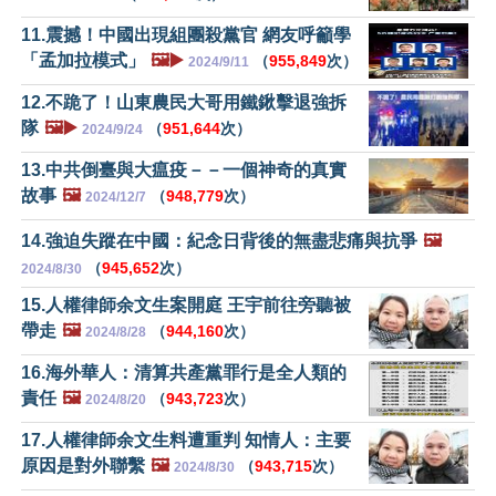
11.震撼！中國出現組團殺黨官 網友呼籲學
「孟加拉模式」
🖼️▶️
（
955,849
次）
2024/9/11
12.不跪了！山東農民大哥用鐵鍬擊退強拆
隊
🖼️▶️
（
951,644
次）
2024/9/24
13.中共倒臺與大瘟疫－－一個神奇的真實
故事
🖼️
（
948,779
次）
2024/12/7
14.強迫失蹤在中國：紀念日背後的無盡悲痛與抗爭
🖼️
（
945,652
次）
2024/8/30
15.人權律師余文生案開庭 王宇前往旁聽被
帶走
🖼️
（
944,160
次）
2024/8/28
16.海外華人：清算共產黨罪行是全人類的
責任
🖼️
（
943,723
次）
2024/8/20
17.人權律師余文生料遭重判 知情人：主要
原因是對外聯繫
🖼️
（
943,715
次）
2024/8/30