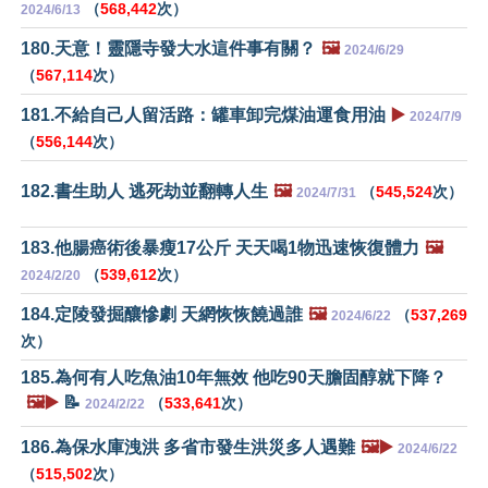
（
568,442
次）
2024/6/13
180.天意！靈隱寺發大水這件事有關？
🖼️
2024/6/29
（
567,114
次）
181.不給自己人留活路：罐車卸完煤油運食用油
▶️
2024/7/9
（
556,144
次）
182.書生助人 逃死劫並翻轉人生
🖼️
（
545,524
次）
2024/7/31
183.他腸癌術後暴瘦17公斤 天天喝1物迅速恢復體力
🖼️
（
539,612
次）
2024/2/20
184.定陵發掘釀慘劇 天網恢恢饒過誰
🖼️
（
537,269
2024/6/22
次）
185.為何有人吃魚油10年無效 他吃90天膽固醇就下降？
🖼️▶️
📝
（
533,641
次）
2024/2/22
186.為保水庫洩洪 多省市發生洪災多人遇難
🖼️▶️
2024/6/22
（
515,502
次）