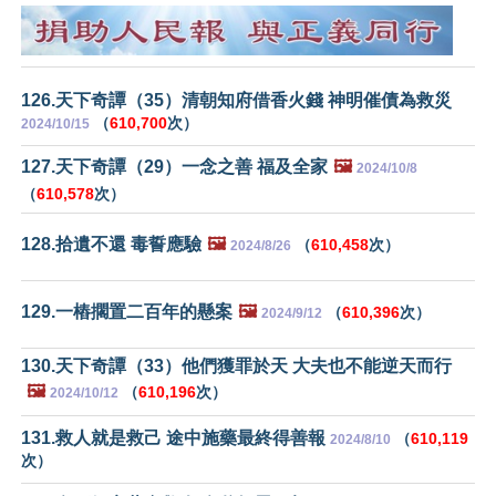
126.天下奇譚（35）清朝知府借香火錢 神明催債為救災
（
610,700
次）
2024/10/15
127.天下奇譚（29）一念之善 福及全家
🖼️
2024/10/8
（
610,578
次）
128.拾遺不還 毒誓應驗
🖼️
（
610,458
次）
2024/8/26
129.一樁擱置二百年的懸案
🖼️
（
610,396
次）
2024/9/12
130.天下奇譚（33）他們獲罪於天 大夫也不能逆天而行
🖼️
（
610,196
次）
2024/10/12
131.救人就是救己 途中施藥最終得善報
（
610,119
2024/8/10
次）