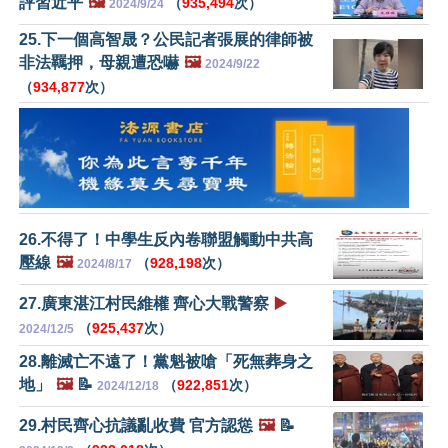
評習近平
🖼️
（
935,494
次）
2024/9/24
25.下一個高智晟？公民記者張展的律師被
非法羈押，母親遭恐​​嚇
🖼️
2024/9/22
（
934,877
次）
26.不得了！中學生反內卷聯盟觸動中共高
壓線
🖼️
（
928,198
次）
2024/8/17
27.廣東湛江村民維權 齊心大戰警察
▶️
（
925,437
次）
2024/12/5
28.離滅亡不遠了！黨魁被嗆「死無葬身之
地」
🖼️
📝
（
922,851
次）
2024/12/18
29.村民齊心抗議亂收費 官方認慫
🖼️
📝