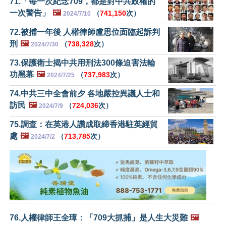
71.「每一次紀念709，都是對中共政權的
一次警告」
🖼️
（
741,150
次）
2024/7/10
72.被捕一年後 人權律師盧思位面臨起訴判
刑
🖼️
（
738,328
次）
2024/7/30
73.保護衛士揭中共用刑法300條迫害法輪
功黑幕
🖼️
（
737,983
次）
2024/7/25
74.中共三中全會前夕 各地嚴控異議人士和
訪民
🖼️
（
724,036
次）
2024/7/9
75.調查：在英港人讚成取締香港駐英經貿
處
🖼️
（
713,785
次）
2024/7/2
76.人權律師王全璋：「709大抓捕」是人生大災難
🖼️