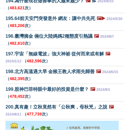
194.為什麼現在做善事的人越來越少？
🖼️
📝
2024/9/10
（
483,621
次）
195.64前天安門突發意外 網友：讓中共先死
🖼️▶️
2024/5/30
（
483,206
次）
196.臺灣摘金 倆位大陸媽媽2種態度引熱議
🖼️
2024/8/7
（
482,610
次）
197.宇宙「無線電波」強大神祕 從何而來或有解
🖼️
（
482,596
次）
2024/1/12
198.北方高溫遇大旱 金猴王教人求雨先歸善
🖼️
2024/6/15
（
482,395
次）
199.股神巴菲特眼中最好的投資是什麼？
🖼️
2024/9/1
（
478,452
次）
200.真有趣！立秋竟然有「公秋爽，母秋兇」之說
🖼️
（
477,739
次）
2024/8/11