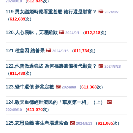
（
612,835
次）
2024/9/18
119.男女議婚時應看重甚麼 德行還是財富？
🖼️
2024/8/7
（
612,689
次）
120.人心易昧，天理難欺
🖼️
（
612,218
次）
2024/9/1
121.種善因 結善果
🖼️
（
611,734
次）
2024/9/15
122.他曾做過強盜 為何福壽兼備後代顯貴？
🖼️
2024/8/28
（
611,439
次）
123.變牛還債 夢兆定數
🖼️
（
611,368
次）
2024/8/8
124.敬天重德經世濟民的「華夏第一相」（上）
🖼️
（
611,070
次）
2024/9/10
125.忘恩負義 書生考場遭索命
🖼️
（
611,065
次）
2024/8/13