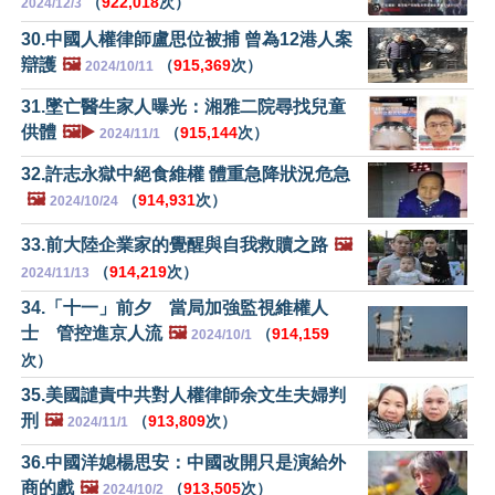
（
922,018
次）
2024/12/3
30.中國人權律師盧思位被捕 曾為12港人案
辯護
🖼️
（
915,369
次）
2024/10/11
31.墜亡醫生家人曝光：湘雅二院尋找兒童
供體
🖼️▶️
（
915,144
次）
2024/11/1
32.許志永獄中絕食維權 體重急降狀況危急
🖼️
（
914,931
次）
2024/10/24
33.前大陸企業家的覺醒與自我救贖之路
🖼️
（
914,219
次）
2024/11/13
34.「十一」前夕 當局加強監視維權人
士 管控進京人流
🖼️
（
914,159
2024/10/1
次）
35.美國譴責中共對人權律師余文生夫婦判
刑
🖼️
（
913,809
次）
2024/11/1
36.中國洋媳楊思安：中國改開只是演給外
商的戲
🖼️
（
913,505
次）
2024/10/2