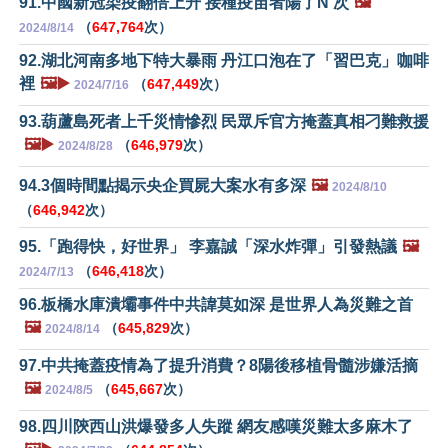
91.中國新冠染疫翻倍上升 接種疫苗者陽了N 次
🖼️
（
647,764
次）
2024/8/14
92.湖北河南多地下特大暴雨 丹江口泡在了「習巴克」咖啡
裡
🖼️▶️
（
647,449
次）
2024/7/16
93.葫蘆島死者上千災情慘烈 民眾斥官方掩蓋真相刁難救援
🖼️▶️
（
646,979
次）
2024/8/28
94.3個時間點揭示央企買屍大案水有多深
🖼️
2024/8/10
（
646,942
次）
95.「跑得快，好世界」 李嘉誠「深水炸彈」引發熱議
🖼️
（
646,418
次）
2024/7/13
96.板橋水庫潰壩事件中共諱莫如深 是世界人為災難之首
🖼️
（
645,829
次）
2024/8/14
97.中共掩蓋疫情為了提升消費？8陽後移植骨髓涉嫌活摘
🖼️
（
645,667
次）
2024/8/5
98.四川陝西山洪爆發多人失蹤 網友感嘆災難太多麻木了