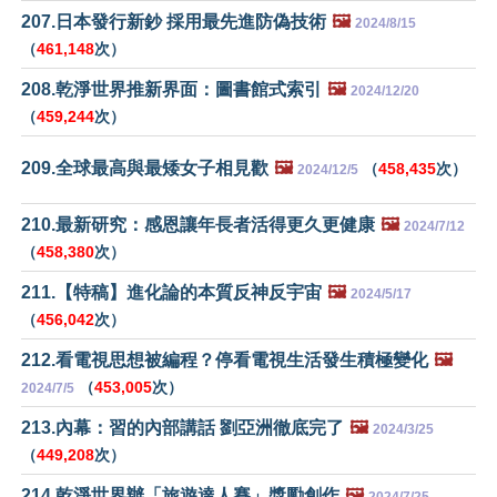
207.日本發行新鈔 採用最先進防偽技術
🖼️
2024/8/15
（
461,148
次）
208.乾淨世界推新界面：圖書館式索引
🖼️
2024/12/20
（
459,244
次）
209.全球最高與最矮女子相見歡
🖼️
（
458,435
次）
2024/12/5
210.最新研究：感恩讓年長者活得更久更健康
🖼️
2024/7/12
（
458,380
次）
211.【特稿】進化論的本質反神反宇宙
🖼️
2024/5/17
（
456,042
次）
212.看電視思想被編程？停看電視生活發生積極變化
🖼️
（
453,005
次）
2024/7/5
213.內幕：習的內部講話 劉亞洲徹底完了
🖼️
2024/3/25
（
449,208
次）
214.乾淨世界辦「旅遊達人賽」獎勵創作
🖼️