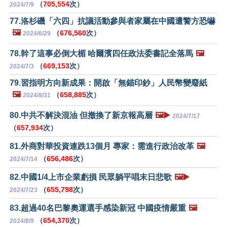
（
705,554
次）
2024/7/9
77.洛杉磯「六四」抗議活動參與者家屬在中國遭警方恐嚇
🖼️
（
676,560
次）
2024/6/29
78.幹了這事必倒大楣 哈爾濱四任政法委書記全落馬
🖼️
（
669,153
次）
2024/7/3
79.習指明方向新成果：開啟「無錨印鈔」人民幣變廢紙
🖼️
（
658,885
次）
2024/8/31
80.中共不解決混油 但撤換了新京報高層
🖼️▶️
2024/7/17
（
657,934
次）
81.外商對華投資連跌13個月 專家：需進行政治改革
🖼️
（
656,486
次）
2024/7/14
82.中國1/4上市企業虧損 民眾躺平唱末日悲歌
🖼️▶️
（
655,798
次）
2024/7/23
83.超過40名巴黎奧運選手感染新冠 中國疫情嚴重
🖼️
（
654,370
次）
2024/8/9