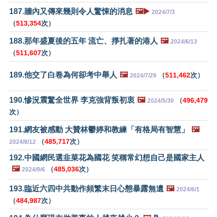
187.牆內又傳來幾則令人驚悚的消息
🖼️▶️
2024/7/3
（
513,354
次）
188.那年盛夏後的五年 流亡、掙扎著的港人
🖼️
2024/6/13
（
511,607
次）
189.他交了白卷為何卻考中舉人
🖼️
（
511,462
次）
2024/7/29
190.慘況震驚全世界 李克強背叛初衷
🖼️
（
496,479
2024/5/30
次）
191.網友被感動 大贊林鬱婷和教練「有格局有智慧」
🖼️
（
485,717
次）
2024/8/12
192.中國網民選韭菜花為國花 笑稱常幻想自己是國家主人
🖼️
（
485,036
次）
2024/9/6
193.臨近六四中共動作頻繁末日心態暴露無遺
🖼️
2024/6/1
（
484,987
次）