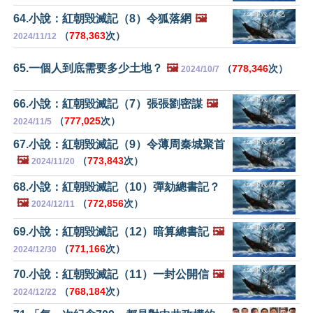
64.小說：紅朝毀滅記（8）令狐落網
🖼️
（
778,363
次）
2024/11/12
65.一個人到底需要多少土地？
🖼️
（
778,346
次）
2024/10/7
66.小說：紅朝毀滅記（7）張張劉密謀
🖼️
（
777,025
次）
2024/11/5
67.小說：紅朝毀滅記（9）令薄周秦城聚首
🖼️
（
773,843
次）
2024/11/20
68.小說：紅朝毀滅記（10）彈劾總書記？
🖼️
（
772,856
次）
2024/12/11
69.小說：紅朝毀滅記（12）暗算總書記
🖼️
（
771,166
次）
2024/12/30
70.小說：紅朝毀滅記（11）一封公開信
🖼️
（
768,184
次）
2024/12/22