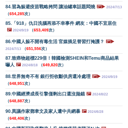
84.習為躲避疫苗戰略拷問 讓油罐車話題悶燒
🖼️▶️
2024/7/13
（
654,285
次）
85.「918」仇日洗腦再添不幸事件 網友：中國不宜居住
🖼️
（
653,409
次）
2024/9/19
86.中國人躲不開有毒生活 官媒插足替習打掩護？
🖼️▶️
（
651,556
次）
2024/7/13
87.致癌物超標229倍！韓國檢測SHEIN和Temu商品結果
嚇人
🖼️
（
649,820
次）
2024/8/18
88.世界無奇不有 銀行拒收斷供房還冷處理
🖼️▶️
2024/9/19
（
648,951
次）
89.中國經濟成長引擎僅剩出口還沒拋錨
🖼️
2024/8/22
（
648,887
次）
90.異議作家鄧聿文及家人遭中共網暴
🖼️
2024/6/28
（
648,406
次）