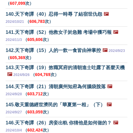
（
607,099
次）
140.天下奇譚（40）忍得一時辱 了結宿世仇怨
🖼️
（
606,783
次）
2024/10/21
141.天下奇譚（52）他救女子於急難 考場中獲巧報
🖼️
（
605,606
次）
2024/11/3
142.天下奇譚（15）人的一飲一食皆由神掌控
🖼️
2024/9/23
（
605,369
次）
143.天下奇譚（19）效職冥府的清朝進士吐露了甚麼天機
🖼️
（
604,769
次）
2024/9/26
144.天下奇譚（21）清朝廣州知府為何腦袋脫落
🖼️
（
603,712
次）
2024/9/28
145.敬天重德經世濟民的「華夏第一相」（下）
🖼️
（
603,059
次）
2024/9/27
146.天下奇譚（26）房妾出軌 你猜他是如何做的？
🖼️
（
602,424
次）
2024/10/4