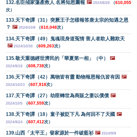
132.名臣傾家蕩產救人 名將知恩圖報
🖼️
（
610,055
2024/8/28
次）
133.天下奇譚（31）突厥王子怎樣報答唐太宗的知遇之恩
？
🖼️
（
610,048
次）
2024/10/9
134.天下奇譚（49）鬼魂現身道冤情 害人者欺人難欺天
🖼️
（
609,263
次）
2024/10/30
135.敬天重德經世濟民的「華夏第一相」（中）
🖼️
（
608,738
次）
2024/9/18
136.天下奇譚（42）萬物皆有靈 動物報恩報仇皆有因
🖼️
（
607,918
次）
2024/10/23
137.天下奇譚（27）劫匪轉世為商販之妻以償債
🖼️
（
607,559
次）
2024/10/5
138.天下奇譚（18）童子被貶下凡 為何回不了天國
🖼️
（
607,412
次）
2024/9/24
139.山西「太平王」發家源於一件破藍衫
🖼️
2024/9/9