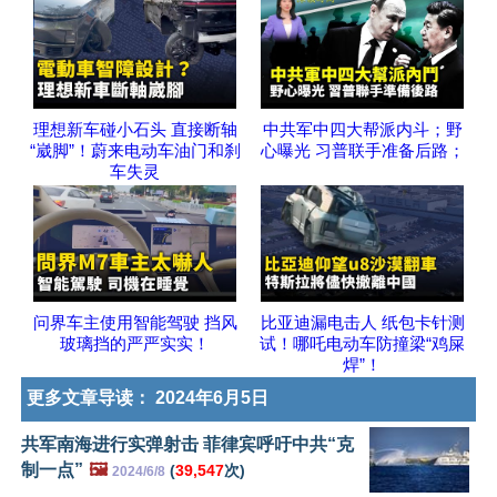
理想新车碰小石头 直接断轴
中共军中四大帮派内斗；野
“崴脚”！蔚来电动车油门和刹
心曝光 习普联手准备后路；
车失灵
问界车主使用智能驾驶 挡风
比亚迪漏电击人 纸包卡针测
玻璃挡的严严实实！
试！哪吒电动车防撞梁“鸡屎
焊”！
更多文章导读：
2024年6月5日
共军南海进行实弹射击 菲律宾呼吁中共“克
制一点”
🖼️
(
39,547
次)
2024/6/8