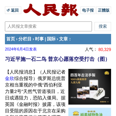
↺ 返回 
电子报
正體版
首页
分栏目
时事
国际
文章
›
›
|
›
：
2024年6月4日
发表
人气：
80,329
习近平施一石二鸟 普京心愿落空受打击（图）
【人民报消息】（人民报记者
金欣
综合报导）俄罗斯总统普
京相当重视的中俄“西伯利亚
力量2号”天然气管道项目，近
日或遇阻力，恐陷入僵局。据
英国《金融时报》披露，该项
目受阻的原因在于北京在采购