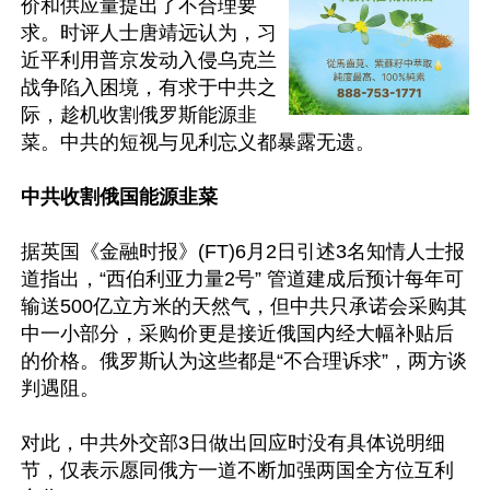
价和供应量提出了不合理要
求。时评人士唐靖远认为，习
近平利用普京发动入侵乌克兰
战争陷入困境，有求于中共之
际，趁机收割俄罗斯能源韭
菜。中共的短视与见利忘义都暴露无遗。

中共收割俄国能源韭菜
据英国《金融时报》(FT)6月2日引述3名知情人士报
道指出，“西伯利亚力量2号” 管道建成后预计每年可
输送500亿立方米的天然气，但中共只承诺会采购其
中一小部分，采购价更是接近俄国内经大幅补贴后
的价格。俄罗斯认为这些都是“不合理诉求”，两方谈
判遇阻。

对此，中共外交部3日做出回应时没有具体说明细
节，仅表示愿同俄方一道不断加强两国全方位互利