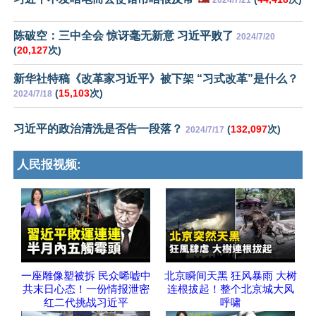
陈破空：三中全会 惊讶毫无新意 习近平败了
2024/7/20
(
20,127
次)
新华社特稿《改革家习近平》被下架 “习式改革”是什么？
(
15,103
次)
2024/7/18
习近平的政治清洗是否告一段落？
(
132,097
次)
2024/7/17
人民报视频:
一座雕像塑被拆 民众唏嘘中
北京瞬间天黑 狂风暴雨 大树
共末日心态！一份情报泄密
连根拔起！整个北京城大风
红二代挑战习近平
呼啸