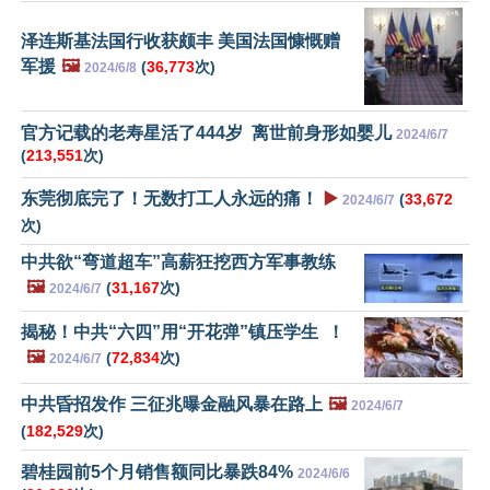
泽连斯基法国行收获颇丰 美国法国慷慨赠
军援
🖼️
(
36,773
次)
2024/6/8
官方记载的老寿星活了444岁 离世前身形如婴儿
2024/6/7
(
213,551
次)
东莞彻底完了！无数打工人永远的痛！
▶️
(
33,672
2024/6/7
次)
中共欲“弯道超车”高薪狂挖西方军事教练
🖼️
(
31,167
次)
2024/6/7
揭秘！中共“六四”用“开花弹”镇压学生 ！
🖼️
(
72,834
次)
2024/6/7
中共昏招发作 三征兆曝金融风暴在路上
🖼️
2024/6/7
(
182,529
次)
碧桂园前5个月销售额同比暴跌84%
2024/6/6