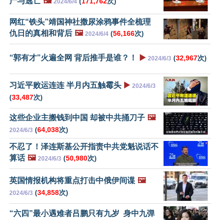
产与逃亡
🖼️
(
171,762
次)
2024/6/4
网红“铁头”靖国神社撒尿涂鸦事件全梳理
仇日的真相和背后
🖼️
(
56,166
次)
2024/6/4
“郭有才”火遍全网 背后推手是谁？！
▶️
(
32,967
次)
2024/6/3
习近平败运连连 半月内五触霉头
▶️
2024/6/3
(
33,487
次)
这些企业主搬钱到中国 却被中共捅刀子
🖼️
(
64,038
次)
2024/6/3
不忍了！泽连斯基公开指责中共党魁说话不
算话
🖼️
(
50,980
次)
2024/6/3
英国情报机构将重点打击中俄伊间谍
🖼️
(
34,858
次)
2024/6/3
“六四”最小遇难者吕鹏只有九岁 身中九弹