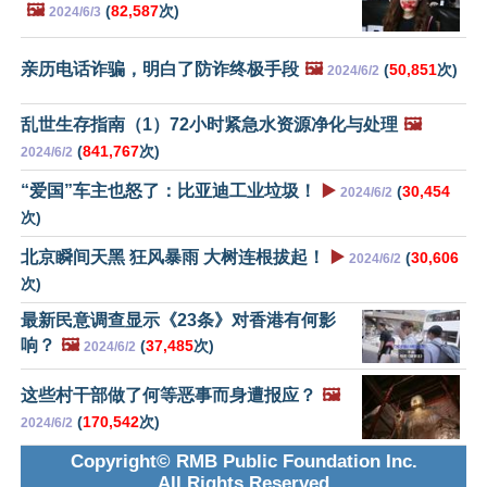
🖼️
(
82,587
次)
2024/6/3
亲历电话诈骗，明白了防诈终极手段
🖼️
(
50,851
次)
2024/6/2
乱世生存指南（1）72小时紧急水资源净化与处理
🖼️
(
841,767
次)
2024/6/2
“爱国”车主也怒了：比亚迪工业垃圾！
▶️
(
30,454
2024/6/2
次)
北京瞬间天黑 狂风暴雨 大树连根拔起！
▶️
(
30,606
2024/6/2
次)
最新民意调查显示《23条》对香港有何影
响？
🖼️
(
37,485
次)
2024/6/2
这些村干部做了何等恶事而身遭报应？
🖼️
(
170,542
次)
2024/6/2
Copyright© RMB Public Foundation Inc.
All Rights Reserved