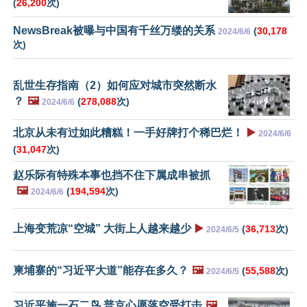
(
26,200
次)
NewsBreak被曝与中国有千丝万缕的关系
(
30,178
2024/6/6
次)
乱世生存指南（2）如何应对城市突然断水
？
🖼️
(
278,088
次)
2024/6/6
北京从未有过如此糟糕！一手好牌打个稀巴烂！
▶️
2024/6/6
(
31,047
次)
赵乐际有特殊本事也挡不住下属成串被抓
🖼️
(
194,594
次)
2024/6/6
上海变荒凉“空城” 大街上人越来越少
▶️
(
36,713
次)
2024/6/5
柬埔寨的“习近平大道”能存在多久？
🖼️
(
55,588
次)
2024/6/5
习近平施一石二鸟 普京心愿落空受打击
🖼️