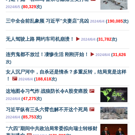
(
80,329
次)
2024/6/5
三中全会前乱象频 习近平“夫妻店”兆凶
(
190,085
次)
2024/6/4
无人驾驶上路 网约车司机崩溃！
▶️
(
31,782
次)
2024/6/4
连穷鬼都不放过！凄惨生活 刚刚开始！
▶️
(
31,626
2024/6/4
次)
女人沉尸河中，自杀还是情杀？多重反转，结局竟是这样
！
🖼️
(
188,618
次)
2024/6/4
这地图令习气炸 战狼防长令A股变癌股
🖼️
(
47,275
次)
2024/6/4
习近平纵有三头六臂也解不开这个死局
🖼️
(
85,753
次)
2024/6/4
“六四”期间中共政治局常委拟向瑞士转移财