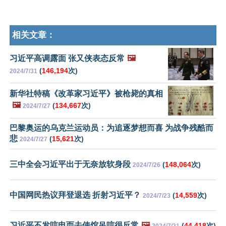
相关文章：
习近平高调露面 张又侠表态反常
🖼️
(
146,194
次)
2024/7/31
新华社特稿《改革家习近平》被枪毙的真相
🖼️
(
134,667
次)
2024/7/27
巴黎奥运的乌克兰运动员：为追逐梦想而喜 为战争残酷而
悲
(
15,621
次)
2024/7/27
三中全会习近平出于无奈放软身段
(
148,064
次)
2024/7/26
中国网民热议拜登退选 折射习近平？
(
14,559
次)
2024/7/23
习近平不发唁电而去使馆吊唁很反常
🖼️
(
44,418
次)
2024/7/21