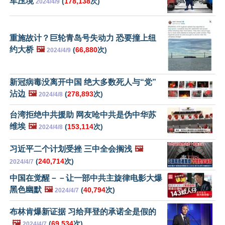
军压境
(
178,138
次)
2024/4/9
重施故计？巨轮青岛号失动力 恐要撞上纽
约大桥
🖼️
(
66,880
次)
2024/4/9
新冠病毒没离开中国 绝大多数死人与“党”
沾边
🖼️
(
278,893
次)
2024/4/8
台湾拒绝中共援助 网友呛中共是伪中华苏
维埃
🖼️
(
153,114
次)
2024/4/8
习近平二个计划受挫 三中全会搁浅
🖼️
(
240,714
次)
2024/4/7
中国在觉醒－－让一部中共主旋律电影大爆
黑色幽默
🖼️
(
40,794
次)
2024/4/7
布林肯爆新证据 习给拜登的承诺全是假的
🖼️
(
69,534
次)
2024/4/7