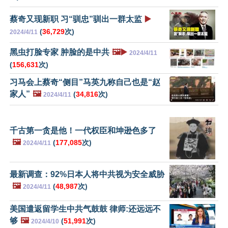
蔡奇又现新职 习“驯忠”驯出一群太监
▶️
(
36,729
次)
2024/4/11
黑虫打脸专家 肿脸的是中共
🖼️▶️
2024/4/11
(
156,631
次)
习马会上蔡奇“侧目”马英九称自己也是“赵
家人”
🖼️
(
34,816
次)
2024/4/11
千古第一贪是他！一代权臣和坤逊色多了
🖼️
(
177,085
次)
2024/4/11
最新调查：92%日本人将中共视为安全威胁
🖼️
(
48,987
次)
2024/4/11
美国遣返留学生中共气鼓鼓 律师:还远远不
够
🖼️
(
51,991
次)
2024/4/10