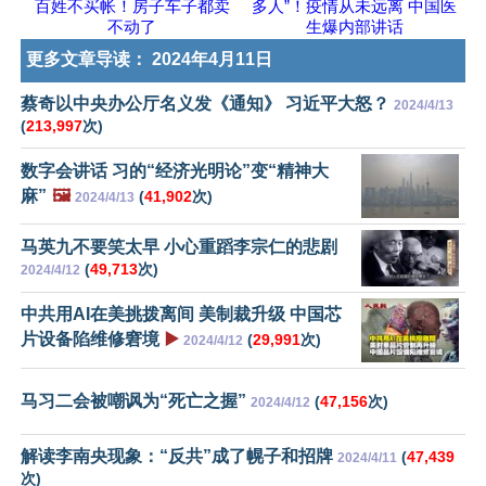
百姓不买帐！房子车子都卖
多人”！疫情从未远离 中国医
不动了
生爆内部讲话
更多文章导读：
2024年4月11日
蔡奇以中央办公厅名义发《通知》 习近平大怒？
2024/4/13
(
213,997
次)
数字会讲话 习的“经济光明论”变“精神大
麻”
🖼️
(
41,902
次)
2024/4/13
马英九不要笑太早 小心重蹈李宗仁的悲剧
(
49,713
次)
2024/4/12
中共用AI在美挑拨离间 美制裁升级 中国芯
片设备陷维修窘境
▶️
(
29,991
次)
2024/4/12
马习二会被嘲讽为“死亡之握”
(
47,156
次)
2024/4/12
解读李南央现象：“反共”成了幌子和招牌
(
47,439
2024/4/11
次)