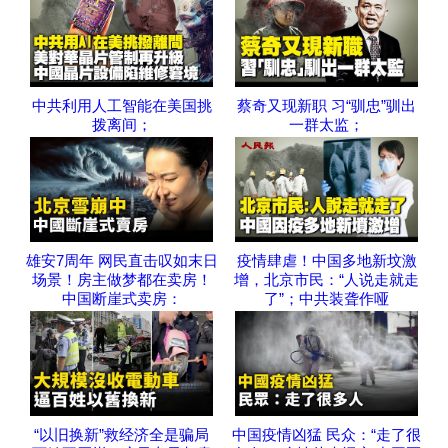
中共利用人工智能在美国挑
蔡奇又现新职 习“驯忠”驯出
拨离间；
一群太监；
雄安7周年 网民直击叹如末日
疫情肆虐！中国多地新坟激
场景！房主做梦都在卖房！
增，北京市民：“人说走就走
中国断崖式卖房：
了”；中共装聋作哑
“以旧换新”救经济全是骗局
中国疫情凶猛 民众：“走了很