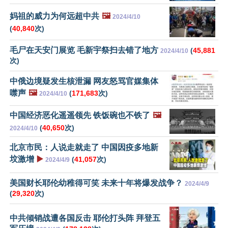
妈祖的威力为何远超中共
🖼️
2024/4/10
(
40,840
次)
毛尸在天安门展览 毛新宇祭扫去错了地方
(
45,881
2024/4/10
次)
中俄边境疑发生核泄漏 网友怒骂官媒集体
噤声
🖼️
(
171,683
次)
2024/4/10
中国经济恶化遥遥领先 铁饭碗也不铁了
🖼️
(
40,650
次)
2024/4/10
北京市民：人说走就走了 中国因疫多地新
坟激增
▶️
(
41,057
次)
2024/4/9
美国财长耶伦幼稚得可笑 未来十年将爆发战争？
2024/4/9
(
29,320
次)
中共倾销战遭各国反击 耶伦打头阵 拜登五