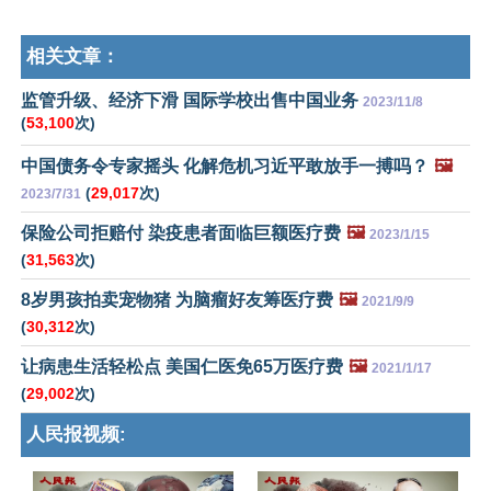
相关文章：
监管升级、经济下滑 国际学校出售中国业务
2023/11/8
(
53,100
次)
中国债务令专家摇头 化解危机习近平敢放手一搏吗？
🖼️
(
29,017
次)
2023/7/31
保险公司拒赔付 染疫患者面临巨额医疗费
🖼️
2023/1/15
(
31,563
次)
8岁男孩拍卖宠物猪 为脑瘤好友筹医疗费
🖼️
2021/9/9
(
30,312
次)
让病患生活轻松点 美国仁医免65万医疗费
🖼️
2021/1/17
(
29,002
次)
人民报视频: