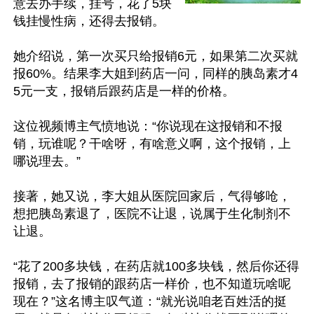
意去办手续，挂号，花了5块
钱挂慢性病，还得去报销。

她介绍说，第一次买只给报销6元，如果第二次买就
报60%。结果李大姐到药店一问，同样的胰岛素才4
5元一支，报销后跟药店是一样的价格。

这位视频博主气愤地说：“你说现在这报销和不报
销，玩谁呢？干啥呀，有啥意义啊，这个报销，上
哪说理去。”

接著，她又说，李大姐从医院回家后，气得够呛，
想把胰岛素退了，医院不让退，说属于生化制剂不
让退。

“花了200多块钱，在药店就100多块钱，然后你还得
报销，去了报销的跟药店一样价，也不知道玩啥呢
现在？”这名博主叹气道：“就光说咱老百姓活的挺