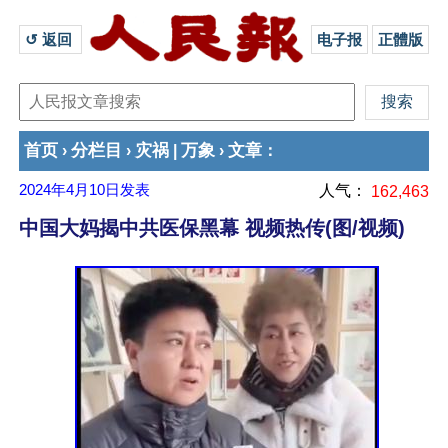
↺ 返回 
电子报
正體版
首页
分栏目
灾祸
万象
文章
›
›
|
›
：
2024年4月10日
发表
人气：
162,463
中国大妈揭中共医保黑幕 视频热传(图/视频)