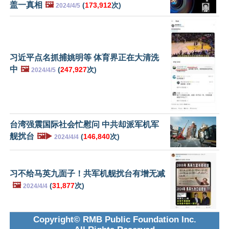
盖一真相
🖼️
(
173,912
次)
2024/4/5
习近平点名抓捕姚明等 体育界正在大清洗
中
🖼️
(
247,927
次)
2024/4/5
台湾强震国际社会忙慰问 中共却派军机军
舰扰台
🖼️▶️
(
146,840
次)
2024/4/4
习不给马英九面子！共军机舰扰台有增无减
🖼️
(
31,877
次)
2024/4/4
Copyright© RMB Public Foundation Inc.