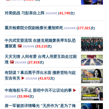
对美统战 习彭亲自上阵
(
41,749
次)
2024/4/6
重庆检察院分院副检察长遭报猝死
(
177,321
次)
2024/4/6
中共武官耍流氓 在捷克尾随萧美琴车队恐
遭驱逐
🖼️
(
33,110
次)
2024/4/6
天灾无情 人间有爱 台湾人用爱互助走过困
境
🖼️
(
27,919
次)
2024/4/6
有阴谋？幕后黑手浮出水面 撞桥货轮与赵
安吉有关
▶️
(
41,672
次)
2024/4/6
中南海权斗不止 那些中共不让议论的事
▶️
(
33,994
次)
2024/4/5
唐一军被抓详情曝光 “无所作为”是为了掩