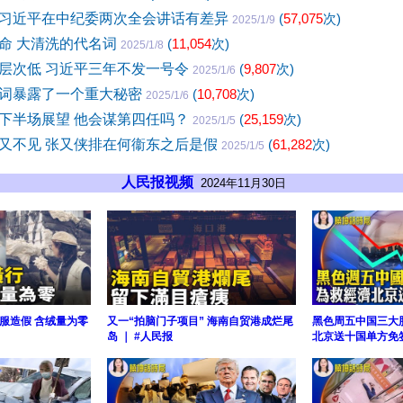
习近平在中纪委两次全会讲话有差异
(
57,075
次)
2025/1/9
命 大清洗的代名词
(
11,054
次)
2025/1/8
层次低 习近平三年不发一号令
(
9,807
次)
2025/1/6
词暴露了一个重大秘密
(
10,708
次)
2025/1/6
下半场展望 他会谋第四任吗？
(
25,159
次)
2025/1/5
又不见 张又侠排在何衞东之后是假
(
61,282
次)
2025/1/5
人民报视频
2024年11月30日
服造假 含绒量为零
又一“拍脑门子项目” 海南自贸港成烂尾
黑色周五中国三大
岛 ｜ #人民报
北京送十国单方免