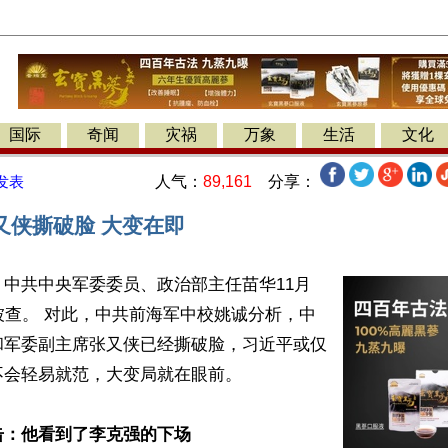
国际
奇闻
灾祸
万象
生活
文化
人气：
89,161
分享：
发表
又侠撕破脸 大变在即
中共中央军委委员、政治部主任苗华11月
被查。 对此，中共前海军中校姚诚分析，中
和军委副主席张又侠已经撕破脸，习近平或仅
会轻易就范，大变局就在眼前。

击：他看到了李克强的下场