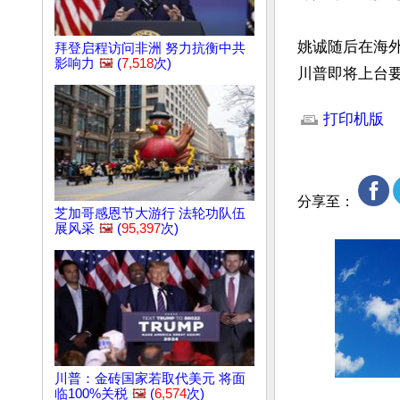
姚诚随后在海
拜登启程访问非洲 努力抗衡中共
影响力
🖼️
(
7,518
次)
川普即将上台要
文章网址: http://w
打印机版
分享至：
芝加哥感恩节大游行 法轮功队伍
展风采
🖼️
(
95,397
次)
川普：金砖国家若取代美元 将面
临100%关税
🖼️
(
6,574
次)