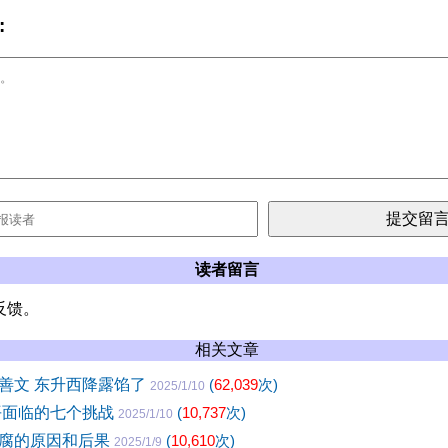
:
读者留言
反馈。
相关文章
善文 东升西降露馅了
(
62,039
次)
2025/1/10
近平面临的七个挑战
(
10,737
次)
2025/1/10
腐的原因和后果
(
10,610
次)
2025/1/9