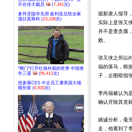
不住传大裁员
🖼️
(
7,341
次)
据新唐人报导
参拜灵隐寺无用 叙利亚总统全家
逃往莫斯科 (
23,106
次)
实际上是张又
并不是查贪腐
败。

张又侠之所以
福的落马，根
“网门”打开红墙外面的世界 中国青
年三退
🖼️
(
95,412
次)
子，企图暗指张
想参展CES 中企员工遭美国大规
模拒签 (
6,930
次)
李尚福被认为
确认开除其党籍
姚诚分析，毫
走，他看到了