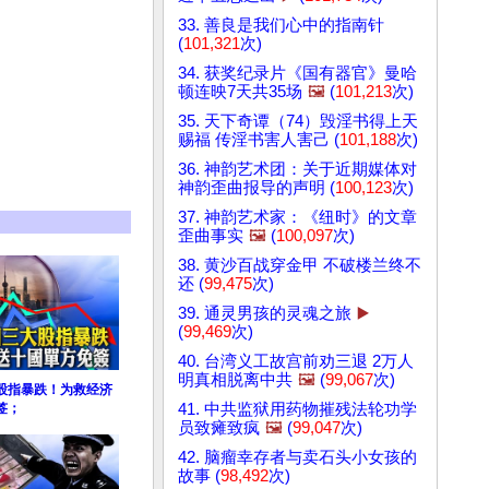
33. 善良是我们心中的指南针
(
101,321
次)
34. 获奖纪录片《国有器官》曼哈
顿连映7天共35场
🖼️
(
101,213
次)
35. 天下奇谭（74）毁淫书得上天
赐福 传淫书害人害己 (
101,188
次)
36. 神韵艺术团：关于近期媒体对
神韵歪曲报导的声明 (
100,123
次)
37. 神韵艺术家：《纽时》的文章
歪曲事实
🖼️
(
100,097
次)
38. 黄沙百战穿金甲 不破楼兰终不
还 (
99,475
次)
39. 通灵男孩的灵魂之旅
▶️
(
99,469
次)
40. 台湾义工故宫前劝三退 2万人
明真相脱离中共
🖼️
(
99,067
次)
股指暴跌！为救经济
签；
41. 中共监狱用药物摧残法轮功学
员致瘫致疯
🖼️
(
99,047
次)
42. 脑瘤幸存者与卖石头小女孩的
故事 (
98,492
次)