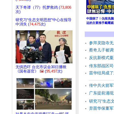
天下奇谭（77）托梦救鸡 (
73,806
次)
中国病了！仇恨洗脑
研究习“生态文明思想”中心在报导
运的主要推手戴耀庭
中消失 (
74,475
次)
参拜灵隐寺无
蔡奇儿子被调
反抗新模式蔓
传东部战区司
无惧恐吓 台北市议会30日播映
《国有器官》
🖼️
(
95,497
次)
苗华结局成了
传中共火箭军
广东提前涌现
研究习“生态
弃苗华保董军