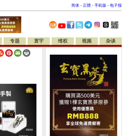
简体
-
正體
-
手机版
-
电子报
专题
寰宇
维权
视频
杂谈