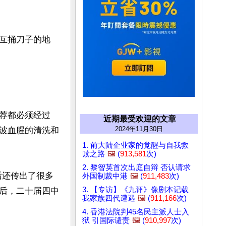
互捅刀子的地
荐都必须经过
近期最受欢迎的文章
2024年11月30日
波血腥的清洗和
1. 前大陆企业家的觉醒与自我救
赎之路
🖼️
(
913,581
次)
2. 黎智英首次出庭自辩 否认请求
后还传出了很多
外国制裁中港
🖼️
(
911,483
次)
3. 【专访】《九评》像剧本记载
后，二十届四中
我家族四代遭遇
🖼️
(
911,166
次)
4. 香港法院判45名民主派人士入
狱 引国际谴责
🖼️
(
910,997
次)