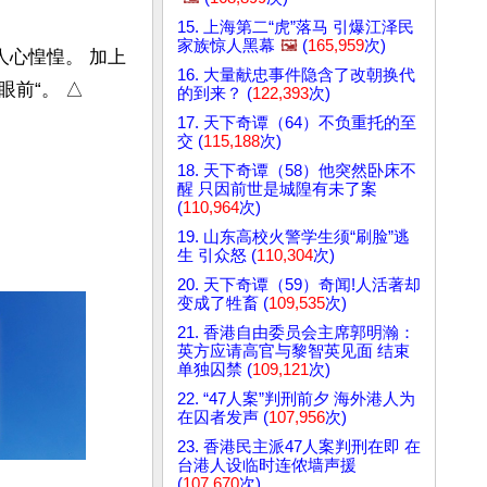
15. 上海第二“虎”落马 引爆江泽民
家族惊人黑幕
🖼️
(
165,959
次)
人心惶惶。 加上
16. 大量献忠事件隐含了改朝换代
前“。 △
的到来？ (
122,393
次)
17. 天下奇谭（64）不负重托的至
交 (
115,188
次)
18. 天下奇谭（58）他突然卧床不
醒 只因前世是城隍有未了案
(
110,964
次)
19. 山东高校火警学生须“刷脸”逃
生 引众怒 (
110,304
次)
20. 天下奇谭（59）奇闻!人活著却
变成了牲畜 (
109,535
次)
21. 香港自由委员会主席郭明瀚：
英方应请高官与黎智英见面 结束
单独囚禁 (
109,121
次)
22. “47人案”判刑前夕 海外港人为
在囚者发声 (
107,956
次)
23. 香港民主派47人案判刑在即 在
台港人设临时连侬墙声援
(
107,670
次)