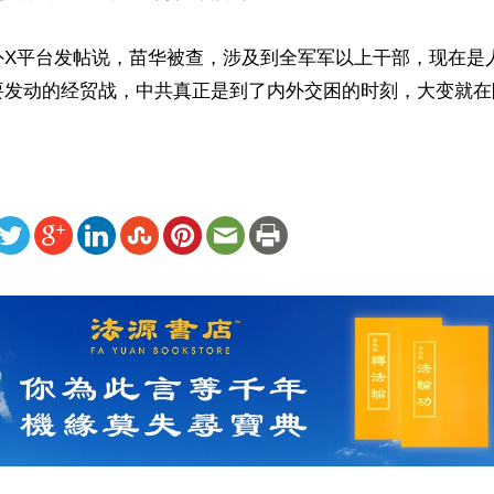
外X平台发帖说，苗华被查，涉及到全军军以上干部，现在是
发动的经贸战，中共真正是到了内外交困的时刻，大变就在眼
ww.renminbao.com/rmb/articles/2024/11/30/86919.html