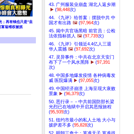
43. 广州服装业崩盘 湖北人返乡潮
▶️
(
98,448
次)
44. 《九评》给答案：摆脱中共 中
光；再有钱也只是“韭
国才有出路
🖼️
(
97,964
次)
万富翁维权被抓
45. 揭中共官场黑暗 前官员：公检
法依指标抓人
🖼️
(
97,739
次)
46. 《九评》引领近4.4亿人三退
华人震撼
🖼️
(
97,692
次)
47. 灵异事件：中共在北京天安门
布下了一个风水黑阵
▶️
(
97,391
次)
48. 中国多地爆发疫情 各种病毒发
威 医院爆满
▶️
(
97,055
次)
49. 中国经济崩溃 上海呈现大衰败
景象
▶️
(
96,379
次)
50. 恶行录－－中共前国防部长梁
光烈已在地狱中开启其恶报旅程
(
95,939
次)
51. 纽约市最小的私人土地 大小与
披萨差不多 (
95,828
次)
52. 明朝三奇士：算准天子 算准战