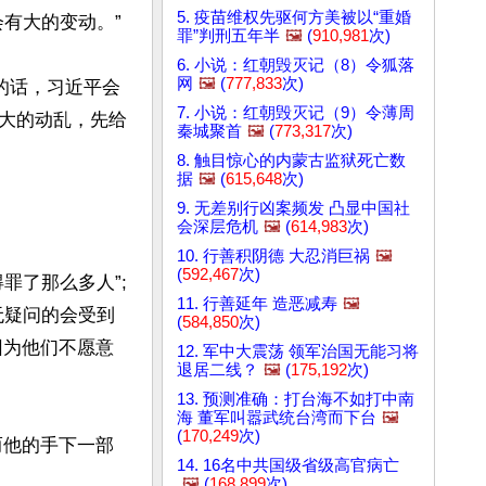
5. 疫苗维权先驱何方美被以“重婚
大的变动。”

罪”判刑五年半
🖼️
(
910,981
次)
6. 小说：红朝毁灭记（8）令狐落
网
🖼️
(
777,833
次)
的话，习近平会
7. 小说：红朝毁灭记（9）令薄周
大的动乱，先给
秦城聚首
🖼️
(
773,317
次)
8. 触目惊心的内蒙古监狱死亡数
据
🖼️
(
615,648
次)
9. 无差别行凶案频发 凸显中国社
会深层危机
🖼️
(
614,983
次)
10. 行善积阴德 大忍消巨祸
🖼️
(
592,467
次)
了那么多人”; 
11. 行善延年 造恶减寿
🖼️
无疑问的会受到
(
584,850
次)
因为他们不愿意
12. 军中大震荡 领军治国无能习将
退居二线？
🖼️
(
175,192
次)
13. 预测准确：打台海不如打中南
海 董军叫嚣武统台湾而下台
🖼️
(
170,249
次)
而他的手下一部
14. 16名中共国级省级高官病亡
🖼️
(
168,899
次)