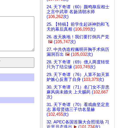
24. 天下奇谭（60）颜鸣臯应相士
之言中武举 名扬清朝水师
(
106,262
次)
25. 【特稿】前学生起诉神韵和飞
天的幕后真相 (
106,099
次)
26. 改天换地！我们要打倒共产党
🖼️
(
105,747
次)
27. 中共伪造程佩明开胸手术病历
漏洞百出
🖼️
(
105,032
次)
28. 天下奇谭（69）僧人两度转世
只为了结尘缘 (
103,749
次)
29. 天下奇谭（76）人算不如天算
妒嫉心反害了自身 (
103,379
次)
30. 天下奇谭（71）名门女不弃患
麻风病未婚夫 上天赐药 (
102,667
次)
31. 天下奇谭（70）看戏曲坚定意
志 寡母贤德三子功名显赫
(
102,455
次)
32. APEC各国首脑大合照现场 习
近平丑态迭出
▶️
(
101,734
次)