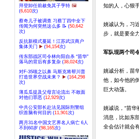
知的人，心狠手
拜登卸任前赦免其子亨特
🖼️
(
6,610
次)
蔡奇儿子被调查 习蔡丁四中全下
姚诚认为，习
传闻为何突然这么多 📝 (
50,642
次)
步，就是要全
反抗新模式蔓延！江苏武汉商户
集体关门
▶️
(
94,154
次)
军队现两个司
传东部战区司令林向阳自杀 “苗华”
落马的背后有多复杂 (
38,024
次)
姚诚分析，苗
对F-35嗤之以鼻 马斯克将帮川普
打造世界空战未来？
▶️
(
164,298
他，如今他的
次)
巨大动荡。

薄瓜瓜提及父母言论流出 不敢面
对他们罪恶 (
12,929
次)
中共公安部长赴法见国际刑警组
姚诚说，“苗
织首脑有何目的 (
11,901
次)
消息，比如东
两月31名中国文艺界名人病亡 6人
全会估计就会有
不到60岁 (
98,165
次)