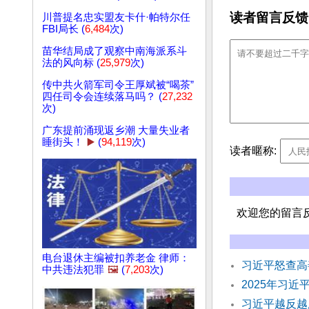
读者留言反馈
川普提名忠实盟友卡什·帕特尔任
FBI局长 (
6,484
次)
苗华结局成了观察中南海派系斗
法的风向标 (
25,979
次)
传中共火箭军司令王厚斌被“喝茶”
四任司令会连续落马吗？ (
27,232
次)
广东提前涌现返乡潮 大量失业者
睡街头！
▶️
(
94,119
次)
读者暱称:
欢迎您的留言
电台退休主编被扣养老金 律师：
习近平怒查高
中共违法犯罪
🖼️
(
7,203
次)
2025年习
习近平越反越