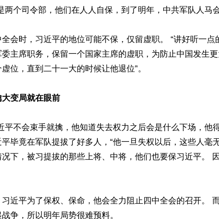
是两个司令部，他们在人人自保，到了明年，中共军队人马会有
中全会时，习近平的地位可能不保，仅留虚职。 “讲好听一点
军委主席职务，保留一个国家主席的虚职，为防止中国发生更
虚位，直到二十一大的时候让他退位”。

擒大变局就在眼前
近平不会束手就擒，他知道失去权力之后会是什么下场，他得罪
近平毕竟在军队提拔了好多人，“他一旦失权以后，这些人毫
情况下，被习提拔的那些上将、中将，他们也要保习近平。 
，习近平为了保权、保命，他会全力阻止四中全会的召开。 
战争，所以明年局势很难预料。
