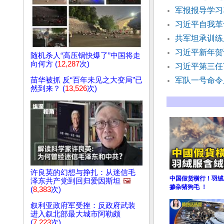
军报报导学习
习近平自我革
共军坦承训练
习近平新年贺
随机杀人“高压锅快爆了”中国将走
向何方 (
12,287
次)
习近平第三任
苗华被抓 反“百年未见之大变局”已
军队一号命令
然到来？ (
13,526
次)
许良英的幻想与挣扎：从迷信毛
中国假货横行！羽绒
泽东共产党到回归爱因斯坦
🖼️
掺杂猪狗毛 ！
(
8,383
次)
叙利亚政府军受挫：反政府武装
进入叙北部最大城市阿勒颇
(
7,223
次)