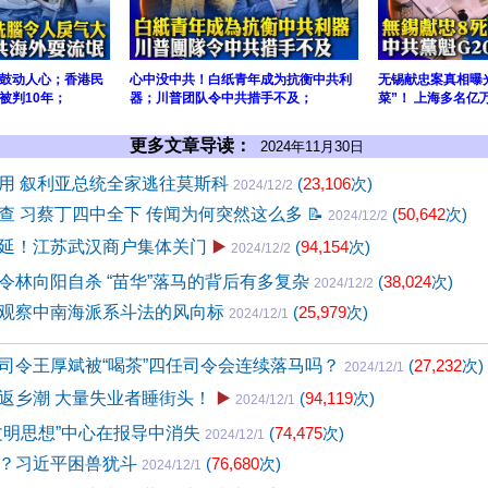
鼓动人心；香港民
心中没中共！白纸青年成为抗衡中共利
无锡献忠案真相曝
被判10年；
器；川普团队令中共措手不及；
菜”！ 上海多名亿
更多文章导读：
2024年11月30日
用 叙利亚总统全家逃往莫斯科
(
23,106
次)
2024/12/2
查 习蔡丁四中全下 传闻为何突然这么多
📝
(
50,642
次)
2024/12/2
延！江苏武汉商户集体关门
▶️
(
94,154
次)
2024/12/2
令林向阳自杀 “苗华”落马的背后有多复杂
(
38,024
次)
2024/12/2
观察中南海派系斗法的风向标
(
25,979
次)
2024/12/1
司令王厚斌被“喝茶”四任司令会连续落马吗？
(
27,232
次)
2024/12/1
返乡潮 大量失业者睡街头！
▶️
(
94,119
次)
2024/12/1
文明思想”中心在报导中消失
(
74,475
次)
2024/12/1
？习近平困兽犹斗
(
76,680
次)
2024/12/1