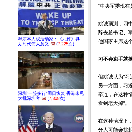
“中央军委现在
姚诚预测，四
辞去总书记、
墨尔本人权活动家：《九评》具
他国家主席这个
划时代伟大意义
🖼️
(
7,225
次)
习不会束手就
但姚诚认为“习
另一方面，习
深圳“一签多行”周日恢复 香港未见
牵连，在这种
大批深圳客
🖼️
(
7,398
次)
看到老大掉“。

在这种情况下
分人可能会挑起