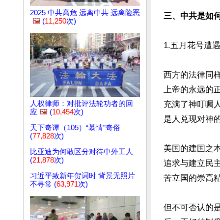
2025 中共高危 远离中共 远离险恶
三、中共是如
🖼️
(
11,250
次)
1.五月花号遭遇
西方的法律同
上帝的永远的
人权律师：对批评法轮功者的回
充满了神叮嘱
应
🖼️
(
10,454
次)
是人兑现对神
天下奇谭（105）“慕情”奇俗
(
77,828
次)
美国的建国之
比亚迪为何敢区分对待中外工人
(
21,878
次)
追求与建立民
习近平致新年贺词时 背景无照片
苦立国的崇高精
不寻常 (
63,971
次)
但不可否认的