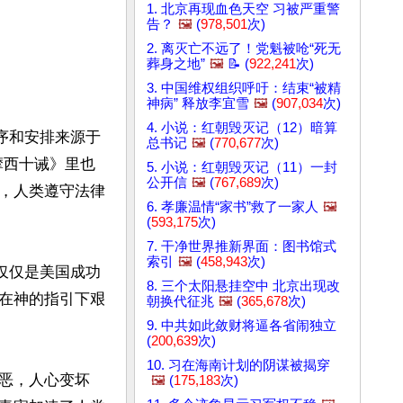
1. 北京再现血色天空 习被严重警
告？
🖼️
(
978,501
次)
2. 离灭亡不远了！党魁被呛“死无
葬身之地”
🖼️
📝 (
922,241
次)
3. 中国维权组织呼吁：结束“被精
神病” 释放李宜雪
🖼️
(
907,034
次)
4. 小说：红朝毁灭记（12）暗算
序和安排来源于
总书记
🖼️
(
770,677
次)
摩西十诫》里也
5. 小说：红朝毁灭记（11）一封
公开信
🖼️
(
767,689
次)
，人类遵守法律
6. 孝廉温情“家书”救了一家人
🖼️
(
593,175
次)
7. 干净世界推新界面：图书馆式
索引
🖼️
(
458,943
次)
仅仅是美国成功
8. 三个太阳悬挂空中 北京出现改
在神的指引下艰
朝换代征兆
🖼️
(
365,678
次)
9. 中共如此敛财将逼各省闹独立
(
200,639
次)
10. 习在海南计划的阴谋被揭穿
恶，人心变坏
🖼️
(
175,183
次)