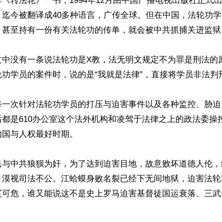
《转法轮》一书，1994年12月由中国广播电视出版社正式
，迄今被翻译成40多种语言，广传全球。但在中国，法轮功
，甚至持有一份有关法轮功的传单，就会被中共抓捕关进监狱。
文中没有一条说法轮功是X教，法无明文规定不为罪是刑法的
功学员的案件时，说的是“我就是法律”，直接将学员非法判刑
每一次针对法轮功学员的打压与迫害事件以及各种监控、胁迫
都是610办公室这个法外机构和凌驾于法律之上的政法委操
国与人权最好时期。

民与中共狼狈为奸，为了达到迫害目地，故意败坏道德人伦，
，漠视司法不公。江蛤蟆身败名裂已经下无间地狱，迫害法轮
岌可危，谁又能说这不是史上罗马迫害基督徒国运衰落、三武