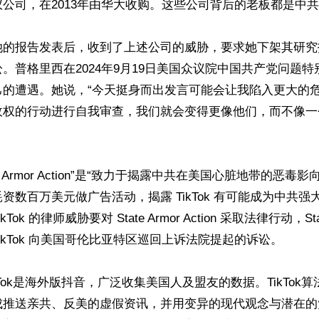
公司，在2013年由华大收购。这些公司背后的老板都是中共
她的报告发表后，收到了上述公司的威胁，要求她下架其研究
。普格里西在2024年9月19日美国众议院中国共产党问题
的遭遇。她说，“今天挺身而出发言可能会让我陷入更大的危
政权的行动进行自我审查，我们就会变得更像他们，而不像一
te Armor Action”是“致力于揭露中共在美国心脏地带的恶毒
资数百万美元做广告活动，揭露 TikTok 有可能成为中共
ok 的律师威胁要对 State Armor Action 采取法律行动，State 
ikTok 向美国哥伦比亚特区巡回上诉法院提起的诉讼。

kTok是海外版抖音，广泛收集美国人及盟友的数据。TikTok
成推送亲共、反美的虚假资讯，并用变异的现代观念与潜在的