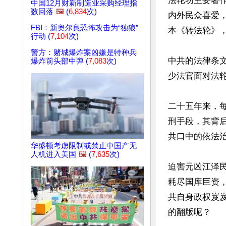
法轮功主要著作
中国12月财新制造业采购经理指
数回落
🖼️
(
6,834
次)
内外民众喜爱
FBI：新奥尔良恐怖攻击为“独狼”
本《转法轮》
行动 (
7,104
次)
警方：赌城爆炸案凶嫌是特种兵
中共的法律条
爆炸前头部中弹 (
7,083
次)
少法官面对法轮
二十五年来，
刑手段，其背后
共口中的依法治
华盛顿考虑限制或禁止中国产无
人机进入美国
🖼️
(
7,635
次)
迫害元凶江泽
耗尽国库巨资
共自身政权岌
的翻版呢？
