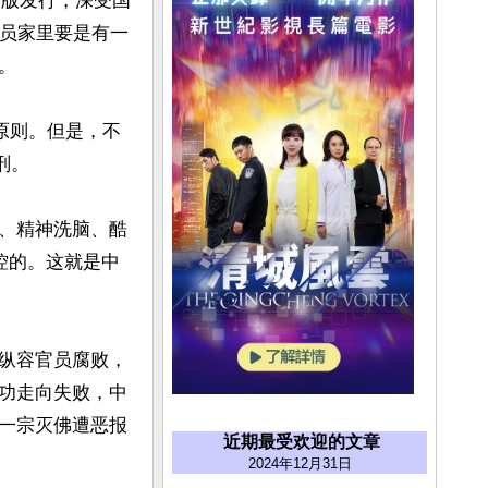
出版发行，深受国
学员家里要是有一


原则。但是，不
。

、精神洗脑、酷
控的。这就是中
纵容官员腐败，
功走向失败，中
一宗灭佛遭恶报
近期最受欢迎的文章
2024年12月31日