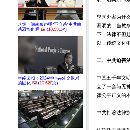
臯陶办案为什
八炯、闽南狼声明“不自杀”中共暗
漏洞的，当教
杀恐怖血腥
🖼️
(
10,991
次)
下，法律不但
以，传统文化中
二、中共迫害
中国五千年文
年终回顾：2024年中共外交败局
的固化
🖼️
(
10,620
次)
立了一套与无
律公平正义的
中共打著法律