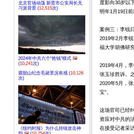
度影向30岁以
北京官场动荡 新晋市公安局长无
习派背景 (
12,515
次)
明年1月19日
案例三：李锐
2019年2月
福大学胡佛研
2024年中共六个“抢钱”模式
🖼️
(
10,241
次)
2019年4月
观韶山纪念毛诞景况有感 (
10,126
张玉珍胜诉。
次)
2020年5月
宝”。

这场官司已经
资应对中共的
在接受记者采
《纽约时报》为什么持续攻击神
韵
🖼️
(
10,754
次)