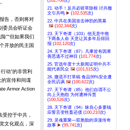
(
102,706
次)
。

21. 动手！反共必斩草除根 讨共檄
文引共鸣
▶️
(
102,535
次)
报告，否则将对
22. 中共在美国攻击神韵的黑幕
🖼️
(
102,344
次)
特别委员会听证会
23. 天下奇谭（103）他无意中救
险”“但如果我们
下两条人命 天意让其多年后得回
报 (
102,120
次)
个开放的民主国
24. 天下奇谭（87）凡事皆有因果
善恶逃不过神目 (
101,774
次)
25. 官选年度十大新闻证明中共不
能代表民众
🖼️
(
101,515
次)
影向行动”的非营利
26. 撒谎不打草稿 食品99%安全遭
强大的宣传和间谍
全民讥讽
🖼️
(
100,622
次)
Armor Action
27. 天下奇谭（85）他们自谓不公
向上天抱怨 为何遭神斥责
(
100,526
次)
28. 天下奇谭（94）昧良心多要钱
应誓言变牲畜还债 (
100,210
次)
算法受控于中共，
29. 灵魂重聚—双胞胎的浪漫传奇
党文化观点，深
故事
▶️
(
99,741
次)