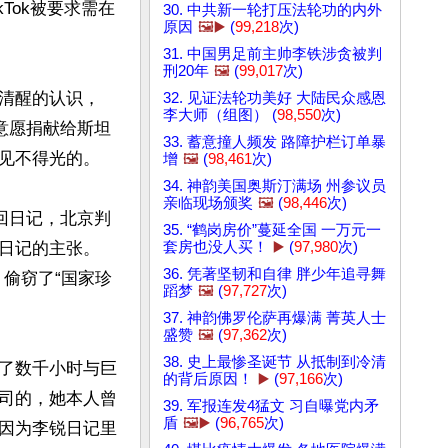
Tok被要求需在
30. 中共新一轮打压法轮功的内外
原因
🖼️▶️
(
99,218
次)
31. 中国男足前主帅李铁涉贪被判
刑20年
🖼️
(
99,017
次)
清醒的认识，
32. 见证法轮功美好 大陆民众感恩
李大师（组图） (
98,550
次)
意愿捐献给斯坦
33. 蓄意撞人频发 路障护栏订单暴
见不得光的。

增
🖼️
(
98,461
次)
34. 神韵美国奥斯汀满场 州参议员
亲临现场颁奖
🖼️
(
98,446
次)
回日记，北京判
35. “鹤岗房价”蔓延全国 一万元一
套房也没人买！
▶️
(
97,980
次)
日记的主张。
36. 凭著坚韧和自律 胖少年追寻舞
，偷窃了“国家珍
蹈梦
🖼️
(
97,727
次)
37. 神韵佛罗伦萨再爆满 菁英人士
盛赞
🖼️
(
97,362
次)
38. 史上最惨圣诞节 从抵制到冷清
了数千小时与巨
的背后原因！
▶️
(
97,166
次)
司的，她本人曾
39. 军报连发4猛文 习自曝党内矛
盾
🖼️▶️
(
96,765
次)
因为李锐日记里