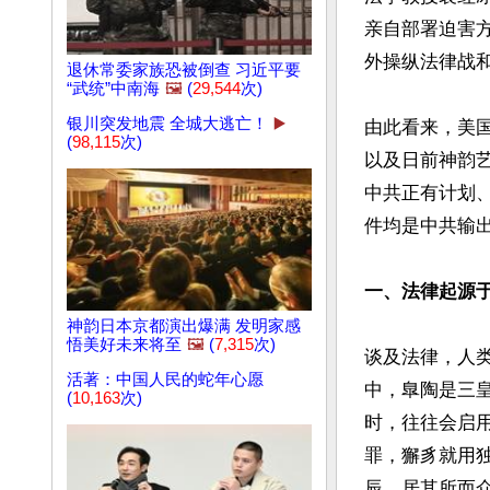
亲自部署迫害
外操纵法律战和
退休常委家族恐被倒查 习近平要
“武统”中南海
🖼️
(
29,544
次)
银川突发地震 全城大逃亡！
▶️
由此看来，美
(
98,115
次)
以及日前神韵
中共正有计划
件均是中共输出
一、法律起源
神韵日本京都演出爆满 发明家感
悟美好未来将至
🖼️
(
7,315
次)
谈及法律，人
活著：中国人民的蛇年心愿
中，臯陶是三
(
10,163
次)
时，往往会启
罪，獬豸就用
辰，居其所而众