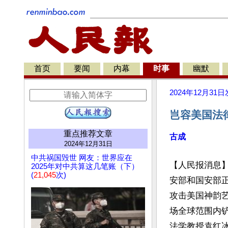
首页
要闻
内幕
时事
幽默
2024年12月31日
岂容美国法
重点推荐文章
古成
2024年12月31日
中共祸国毁世 网友：世界应在
【人民报消息
2025年对中共算这几笔账（下）
(
21,045
次)
安部和国安部
攻击美国神韵
场全球范围内
法学教授袁红