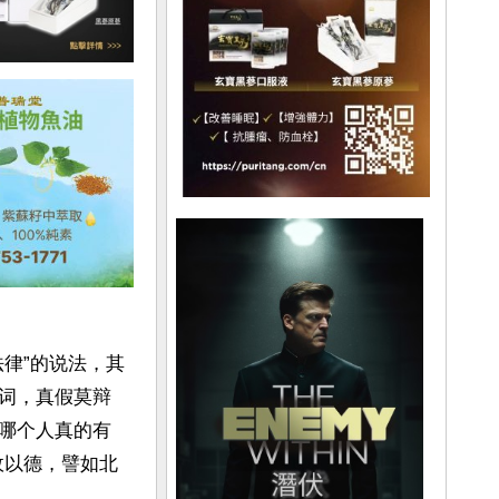
律”的说法，其
词，真假莫辩
哪个人真的有
政以德，譬如北