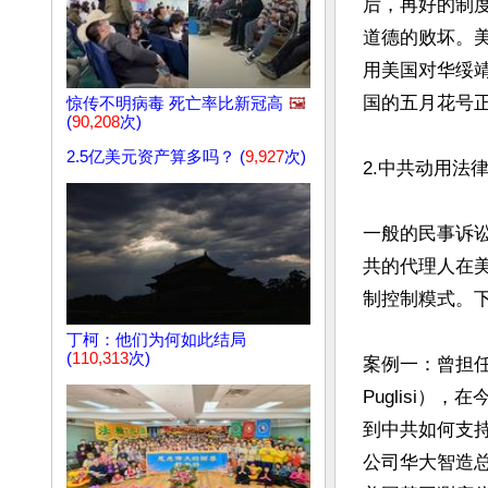
后，再好的制
道德的败坏。
用美国对华绥
国的五月花号正
惊传不明病毒 死亡率比新冠高
🖼️
(
90,208
次)
2.5亿美元资产算多吗？ (
9,927
次)
2.中共动用法
一般的民事诉
共的代理人在
制控制糢式。下
丁柯：他们为何如此结局
(
110,313
次)
案例一：曾担任
Puglisi
到中共如何支持该
公司华大智造总部