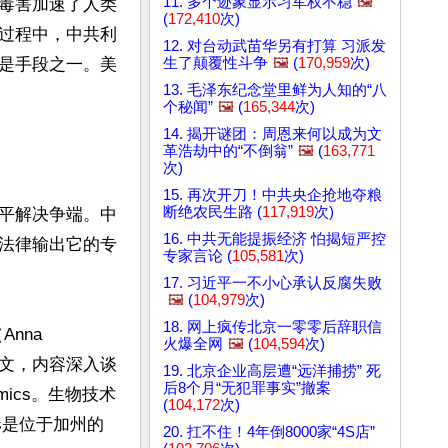
11. 多个迹象显示习军权不稳
🖼️
毒害加速了人类
(
172,410
次)
过程中，中共利
12. 对台动武苗华另有打算 习派发
生了颠覆性斗争
🖼️
(
170,959
次)
是手段之一。美
13. 毛泽东纪念堂里鲜为人知的“八
个秘闻”
🖼️
(
165,344
次)
14. 揭开谜团：周恩来何以成为文
革浩劫中的“不倒翁”
🖼️
(
163,771
次)
15. 再次开刀！中共央企抢地夺粮
断绝农民生路 (
117,919
次)
平解决争端。中
16. 中共无能提振经济 怕揭短严控
法律输出它的专
专家言论 (
105,581
次)
17. 习近平一不小心承认反腐失败
🖼️
(
104,979
次)
18. 网上疯传北京一零零后辞职信
na 
火爆全网
🖼️
(
104,594
次)
论文，内容深入谈
19. 北京企业高层遭“远洋捕捞” 死
后8个月“无犯罪事实”撤案
mics。生物技术
(
104,172
次)
cs是位于加州的
20. 扛不住！4年倒8000家“4S店”