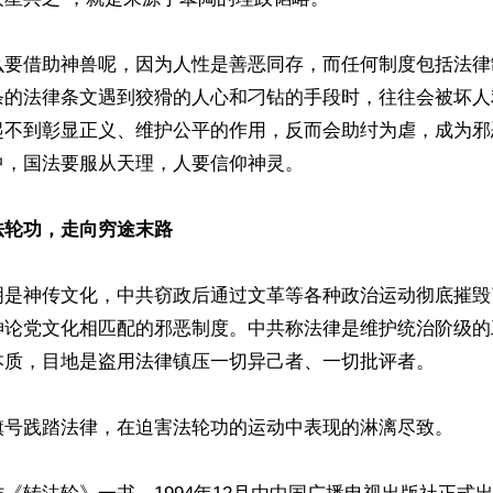
么要借助神兽呢，因为人性是善恶同存，而任何制度包括法律
条的法律条文遇到狡猾的人心和刁钻的手段时，往往会被坏人
起不到彰显正义、维护公平的作用，反而会助纣为虐，成为邪
，国法要服从天理，人要信仰神灵。

法轮功，走向穷途末路
明是神传文化，中共窃政后通过文革等各种政治运动彻底摧毁
神论党文化相匹配的邪恶制度。中共称法律是维护统治阶级的
本质，目地是盗用法律镇压一切异己者、一切批评者。

旗号践踏法律，在迫害法轮功的运动中表现的淋漓尽致。
