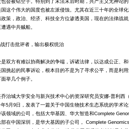
度也会被钻空子。特别到了末法末后时期，共产主义无神论的
美国这个伟大的国度也被左派侵蚀。尤其在近三十年的全球化
靖政策，政治、经济、科技全方位渗透美国，现在的法律战就
遭遇中共贼船。

律战打击批评者，输出极权统治

讼是双方有难以协商解决的争端，诉诸法律，以达成公正、和
美国挑起的民事诉讼，根本目的不是为了寻求公平，而是利用
面举几个例子。

乔治城大学安全与新兴技术中心的资深研究员安娜-普利西（An
），在今年5月9日，发表了一篇关于中国生物技术生态系统的学术
领域的公司，包括大华基因、华大智造和Complete Geno
在中国深圳，是华大基因的子公司， Complete Genomi