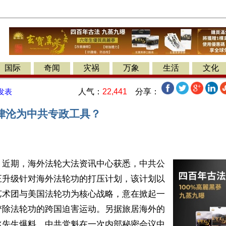
国际
奇闻
灾祸
万象
生活
文化
人气：
22,441
分享：
发表
律沦为中共专政工具？
】近期，海外法轮大法资讯中心获悉，中共公
正升级针对海外法轮功的打压计划，该计划以
艺术团与美国法轮功为核心战略，意在掀起一
铲除法轮功的跨国迫害运动。另据旅居海外的
冰先生爆料，中共党魁在一次内部秘密会议中