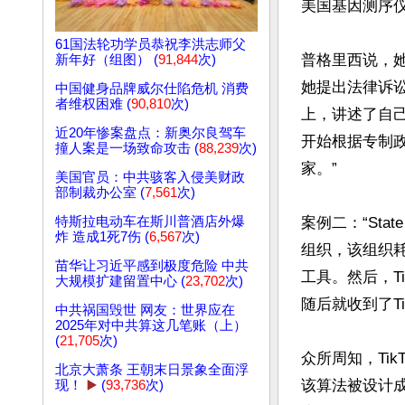
美国基因测序仪
61国法轮功学员恭祝李洪志师父
普格里西说，
新年好（组图） (
91,844
次)
她提出法律诉讼
中国健身品牌威尔仕陷危机 消费
者维权困难 (
90,810
次)
上，讲述了自己
近20年惨案盘点：新奥尔良驾车
开始根据专制
撞人案是一场致命攻击 (
88,239
次)
家。”

美国官员：中共骇客入侵美财政
部制裁办公室 (
7,561
次)
特斯拉电动车在斯川普酒店外爆
案例二：“Sta
炸 造成1死7伤 (
6,567
次)
组织，该组织耗
苗华让习近平感到极度危险 中共
工具。然后，TikT
大规模扩建留置中心 (
23,702
次)
随后就收到了T
中共祸国毁世 网友：世界应在
2025年对中共算这几笔账（上）
(
21,705
次)
众所周知，Ti
北京大萧条 王朝末日景象全面浮
该算法被设计
现！
▶️
(
93,736
次)