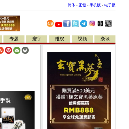
简体
-
正體
-
手机版
-
电子报
专题
寰宇
维权
视频
杂谈