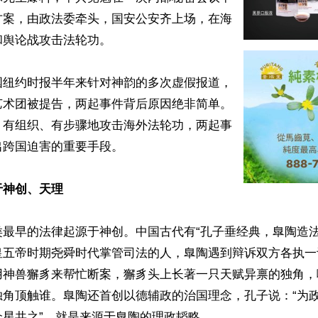
方案，由政法委牵头，国安公安齐上场，在海
舆论战攻击法轮功。

国纽约时报半年来针对神韵的多次虚假报道，
艺术团被提告，两起事件背后原因绝非简单。
、有组织、有步骤地攻击海外法轮功，两起事
跨国迫害的重要手段。

于神创、天理
类最早的法律起源于神创。中国古代有“孔子垂经典，臯陶造法
皇五帝时期尧舜时代掌管司法的人，臯陶遇到辩诉双方各执一
用神兽獬豸来帮忙断案，獬豸头上长著一只天赋异禀的独角，
独角顶触谁。臯陶还首创以德辅政的治国理念，孔子说：“为
星共之”，就是来源于臯陶的理政韬略。
