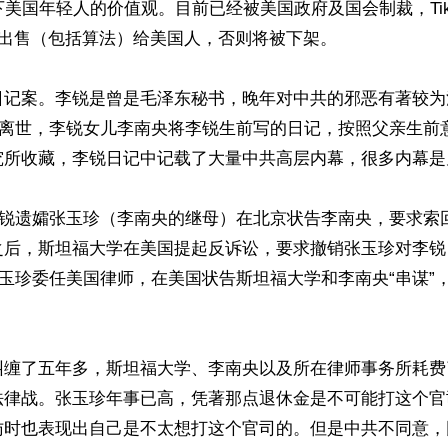
下美国年轻人的价值观。目前已经被美国政府及国会制裁，Tik
前出售（包括算法）给美国人，否则将被下架。

日记案。李锐是曾是毛泽东秘书，晚年对中共的邪恶有著较为
李锐离世，李锐女儿李南央将李锐生前写的日记，按照父亲生前
究所收藏，李锐日记中记载了大量中共高层内幕，很多内幕是
，李锐遗孀张玉珍（李南央的继母）在北京状告李南央，要求索
之后，斯坦福大学在美国提起反诉讼，要求撤销张玉珍对李锐
，张玉珍委任美国律师，在美国状告斯坦福大学和李南央“串谋”
纠缠了五年多，斯坦福大学、李南央以及所在律师事务所耗费
法律战。张玉珍年事已高，凭著那点退休金是不可能打这个官
访时也表现出自己是不太想打这个官司的。但是中共不同意，