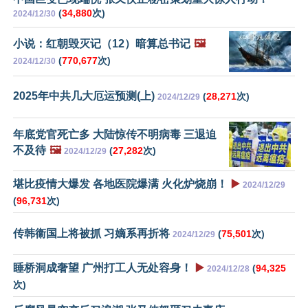
(
34,880
次)
2024/12/30
小说：红朝毁灭记（12）暗算总书记
🖼️
(
770,677
次)
2024/12/30
2025年中共几大厄运预测(上)
(
28,271
次)
2024/12/29
年底党官死亡多 大陆惊传不明病毒 三退迫
不及待
🖼️
(
27,282
次)
2024/12/29
堪比疫情大爆发 各地医院爆满 火化炉烧崩！
▶️
2024/12/29
(
96,731
次)
传韩衞国上将被抓 习嫡系再折将
(
75,501
次)
2024/12/29
睡桥洞成奢望 广州打工人无处容身！
▶️
(
94,325
2024/12/28
次)