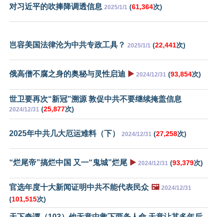
对习近平的吹捧降调透信息
(
61,364
次)
2025/1/1
岂容美国法律沦为中共专政工具？
(
22,441
次)
2025/1/1
俄高僧不腐之身的奥秘与灵性启迪
▶️
(
93,854
次)
2024/12/31
世卫要再次“新冠”溯源 敦促中共不要继续掩盖信息
(
25,877
次)
2024/12/31
2025年中共几大厄运难料（下）
(
27,258
次)
2024/12/31
“烂尾帝”搞烂中国 又一“鬼城”烂尾
▶️
(
93,379
次)
2024/12/31
官选年度十大新闻证明中共不能代表民众
🖼️
2024/12/31
(
101,515
次)
天下奇谭（103）他无意中救下两条人命 天意让其多年后