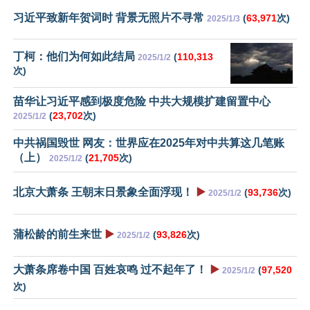
习近平致新年贺词时 背景无照片不寻常
(
63,971
次)
2025/1/3
丁柯：他们为何如此结局
(
110,313
2025/1/2
次)
苗华让习近平感到极度危险 中共大规模扩建留置中心
(
23,702
次)
2025/1/2
中共祸国毁世 网友：世界应在2025年对中共算这几笔账
（上）
(
21,705
次)
2025/1/2
北京大萧条 王朝末日景象全面浮现！
▶️
(
93,736
次)
2025/1/2
蒲松龄的前生来世
▶️
(
93,826
次)
2025/1/2
大萧条席卷中国 百姓哀鸣 过不起年了！
▶️
(
97,520
2025/1/2
次)