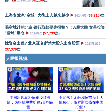
楼”
🖼️
(
42,106
次)
2024/6/20
上海变荒凉“空城” 大街上人越来越少
▶️
(
36,715
次)
2024/6/5
唱空城计的北京 银行取款要先报警？！A股大跌 女星投资
“雪球”爆仓
▶️
(
57,739
次)
2024/2/2
忧资金出逃? 北京证交所禁大股东出售股票
▶️
2023/11/29
(
37,379
次)
人民报视频:
中国出现多种病毒疫情蔓
不景气！金融和房市员工大
延；为捞钱中共扩建2百拘留
幅减少；俄罗斯女孩在中国
营；
打假！