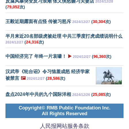
反腐风暴突变反习浪潮 张又侠怒砸习夫妻店
2024/12/28
(
79,052
次)
王毅近期露面有点怪 传被习怒斥
(
30,304
次)
2024/12/27
半月来近20名部级虎被处理 中共三季度打虎成绩说明什么
(
24,316
次)
2024/12/27
中国经济完了 年终一片哀嚎！
▶️
(
96,360
次)
2024/12/27
汉武帝《轮台诏》令习恼羞成怒 经济学家
被禁言
🖼️
(
28,586
次)
2024/12/27
盘点2024年中共的九个国际洋相
(
25,085
次)
2024/12/26
Copyright© RMB Public Foundation Inc.
All Rights Reserved
人民报网站服务条款