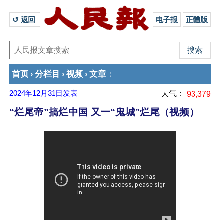
↺ 返回 
电子报
正體版
首页
分栏目
视频
文章
›
›
›
：
2024年12月31日
发表
人气：
93,379
“烂尾帝”搞烂中国 又一“鬼城”烂尾（视频）