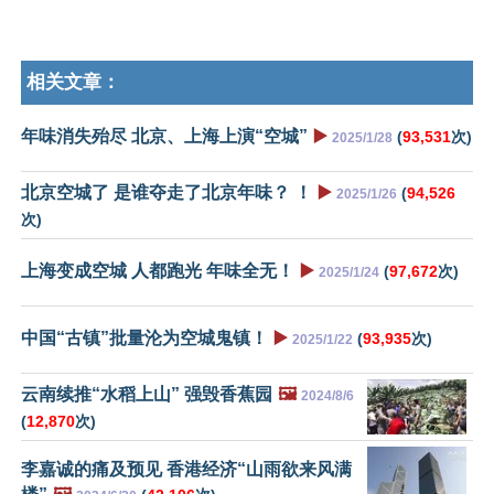
相关文章：
年味消失殆尽 北京、上海上演“空城”
▶️
(
93,531
次)
2025/1/28
北京空城了 是谁夺走了北京年味？ ！
▶️
(
94,526
2025/1/26
次)
上海变成空城 人都跑光 年味全无！
▶️
(
97,672
次)
2025/1/24
中国“古镇”批量沦为空城鬼镇！
▶️
(
93,935
次)
2025/1/22
云南续推“水稻上山” 强毁香蕉园
🖼️
2024/8/6
(
12,870
次)
李嘉诚的痛及预见 香港经济“山雨欲来风满