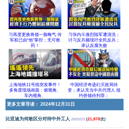
习再度更换将领一脸晦气 传
习张内斗激烈陆军遭清洗；
军权已由“他”掌控；无可救
讨习反共频现吁全民反共；
药！
承认反腐失败
上海地铁11号线突发事件！
中国经济奇迹幻灭政局待
多角度现场画面：俯视角、
变；承认充当中共代理人 纽
车内视角、
约侨领待判罪；
更多文章导读：
2024年12月31日
比亚迪为何敢区分对待中外工人
(
21,878
次)
2025/1/3