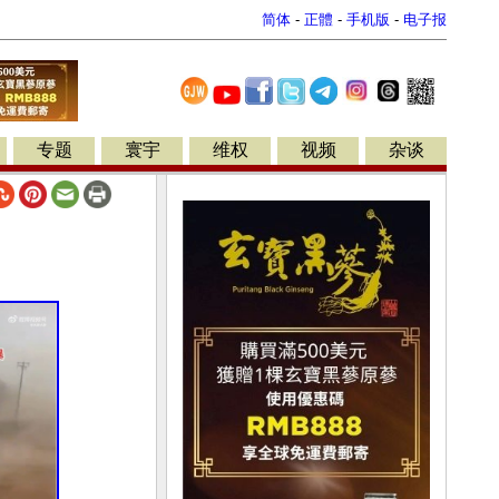
简体
-
正體
-
手机版
-
电子报
专题
寰宇
维权
视频
杂谈