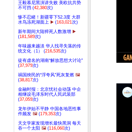
王毅慕尼黑演讲失败 美欧抗共势
不可挡 (
42,380
次)
惨不忍睹！新疆零下52.3度 大群
水鸟冻死湖面上
▶️
(
163,021
次)
新年期间大陆猝死人数激增
▶️
(
181,589
次)
年味越来越淡 华人找寻失落的传
统文化（1） (
216,535
次)
徒有虚名的湖南“解放思想大讨论”
(
37,979
次)
祸国殃民的“浮夸风”死灰复燃
🖼️
(
38,817
次)
金融时报：北京忧社会动荡 中企
相继设毛泽东时代人民武装部
(
37,059
次)
龙年伊始不平静 中国各地恶性事
件频发
🖼️
(
179,353
次)
天文学家发现增长最快黑洞 每天
吞一个太阳
🖼️
(
116,060
次)