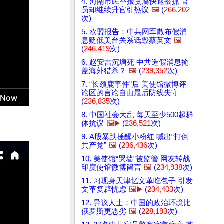
4. 河南市民举报贪腐快速被抓 官
员却继续升官引热议
🖼️
(
266,202
次)
5. 欧盟报告：中共网军散布假消
息贬低美台关系诋毁蔡英文
🖼️
(
246,419
次)
6. 赵安吉沉塘死 中共造假消息掩
盖海外猎杀？
🖼️
(
239,352
次)
7. “长颈鹿事件”后 美使馆微博评
论区的言论自由最后防线失守
(
236,835
次)
8. 中国社会大乱 每天至少500起群
体抗议
🖼️▶️
(
236,521
次)
9. A股暴跌捶醒小粉红 喊出“打倒
共产党”
🖼️
(
236,436
次)
10. 美使馆“哭墙”被监管 网友转战
印度使馆微博留言
🖼️
(
234,938
次)
11. 习现身天津忆文革吃包子 引发
文革复辟忧虑
🖼️▶️
(
234,403
次)
12. 异议人士：中国的政治环境比
俄罗斯更恶劣
🖼️
(
228,193
次)