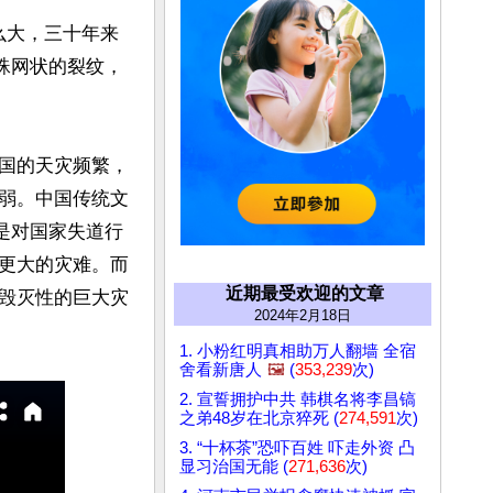
这么大，三十年来
蛛网状的裂纹，
国的天灾频繁，
弱。中国传统文
是对国家失道行
更大的灾难。而
近期最受欢迎的文章
毁灭性的巨大灾
2024年2月18日
1. 小粉红明真相助万人翻墙 全宿
舍看新唐人
🖼️
(
353,239
次)
2. 宣誓拥护中共 韩棋名将李昌镐
之弟48岁在北京猝死 (
274,591
次)
3. “十杯茶”恐吓百姓 吓走外资 凸
显习治国无能 (
271,636
次)