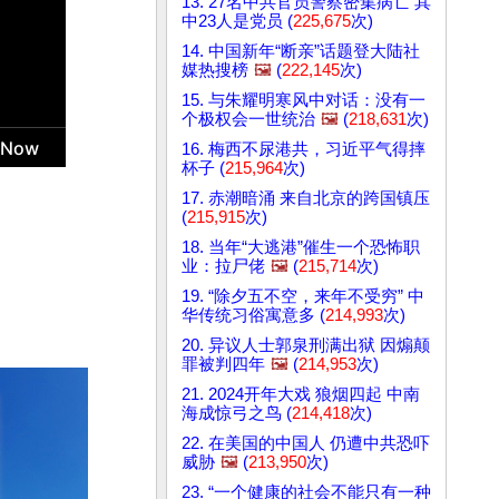
13. 27名中共官员警察密集病亡 其
中23人是党员 (
225,675
次)
14. 中国新年“断亲”话题登大陆社
媒热搜榜
🖼️
(
222,145
次)
15. 与朱耀明寒风中对话：没有一
个极权会一世统治
🖼️
(
218,631
次)
16. 梅西不尿港共，习近平气得摔
杯子 (
215,964
次)
17. 赤潮暗涌 来自北京的跨国镇压
(
215,915
次)
18. 当年“大逃港”催生一个恐怖职
业：拉尸佬
🖼️
(
215,714
次)
19. “除夕五不空，来年不受穷” 中
华传统习俗寓意多 (
214,993
次)
20. 异议人士郭泉刑满出狱 因煽颠
罪被判四年
🖼️
(
214,953
次)
21. 2024开年大戏 狼烟四起 中南
海成惊弓之鸟 (
214,418
次)
22. 在美国的中国人 仍遭中共恐吓
威胁
🖼️
(
213,950
次)
23. “一个健康的社会不能只有一种