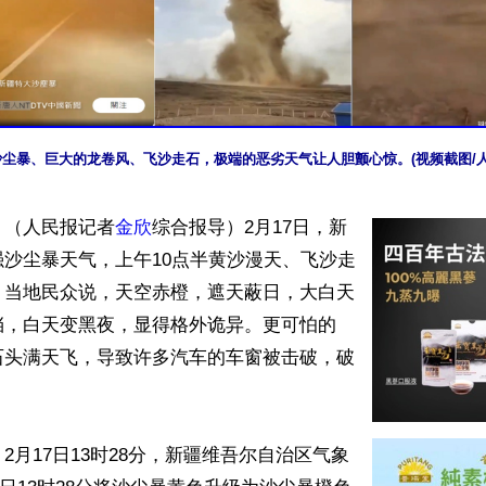
尘暴、巨大的龙卷风、飞沙走石，极端的恶劣天气让人胆颤心惊。(视频截图/
】（人民报记者
金欣
综合报导）2月17日，新
沙尘暴天气，上午10点半黄沙漫天、飞沙走
。当地民众说，天空赤橙，遮天蔽日，大白天
挡，白天变黑夜，显得格外诡异。更可怕的
石头满天飞，导致许多汽车的车窗被击破，破
2月17日13时28分，新疆维吾尔自治区气象