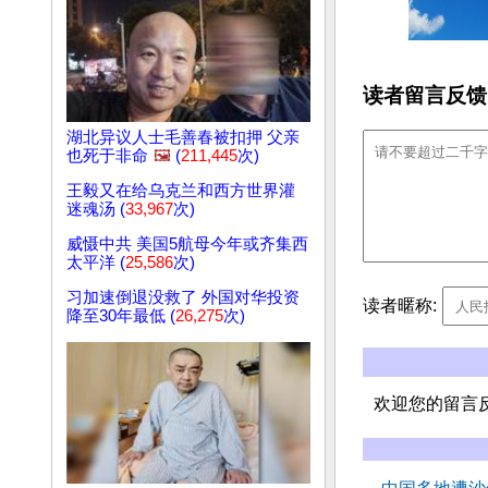
读者留言反馈
湖北异议人士毛善春被扣押 父亲
也死于非命
🖼️
(
211,445
次)
王毅又在给乌克兰和西方世界灌
迷魂汤 (
33,967
次)
威慑中共 美国5航母今年或齐集西
太平洋 (
25,586
次)
习加速倒退没救了 外国对华投资
读者暱称:
降至30年最低 (
26,275
次)
欢迎您的留言