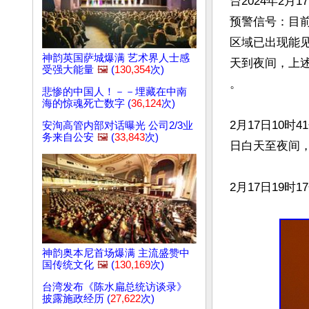
台2024年2月
预警信号：目
区域已出现能见
神韵英国萨城爆满 艺术界人士感
天到夜间，上述
受强大能量
🖼️
(
130,354
次)
。

悲惨的中国人！－－埋藏在中南
海的惊魂死亡数字 (
36,124
次)
2月17日10
安洵高管内部对话曝光 公司2/3业
务来自公安
🖼️
(
33,843
次)
日白天至夜间，
2月17日19
神韵奥本尼首场爆满 主流盛赞中
国传统文化
🖼️
(
130,169
次)
台湾发布《陈水扁总统访谈录》
披露施政经历 (
27,622
次)