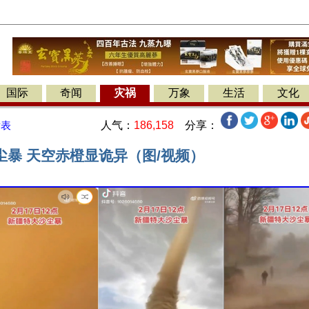
国际
奇闻
灾祸
万象
生活
文化
人气：
186,158
分享：
发表
尘暴 天空赤橙显诡异（图/视频）