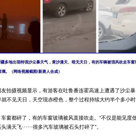
日，新疆多地出现特强沙尘暴天气，黄沙漫天、暗无天日，有的车辆被强风吹走车
玻璃。（网络视频截图/新唐人合成）
网友拍摄视频显示，有游客在吐鲁番连霍高速上遭遇了沙尘暴
半就不见天日，天空现赤橙色，整个过程持续大约半个多小时。
，车窗都碎了，有的车窗玻璃被风直接吹走。“不仅是能见度
满天飞······很多汽车玻璃被石头打碎了”。
