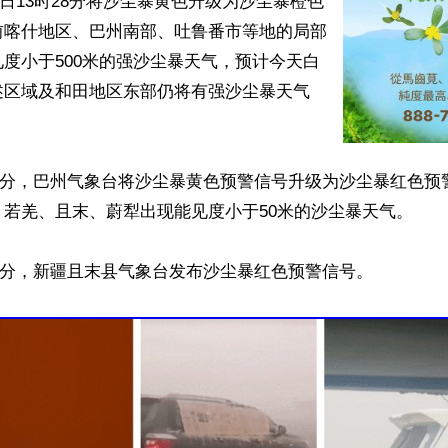
17日13时28分将沙尘暴黄色升级为沙尘暴橙色
前喀什地区、巴州南部、吐鲁番市等地的局部
度小于500米的强沙尘暴天气，预计今天白
区域及和田地区东部仍将有强沙尘暴天气 
时41分，巴州气象台将沙尘暴黄色预警信号升级为沙尘暴红色预
若羌、且末、蔚犁出现能见度小于50米的沙尘暴天气。

时17分，新疆且末县气象台发布沙尘暴红色预警信号。
