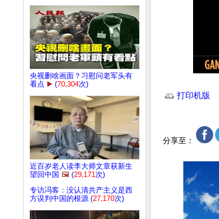
央视删啥画面？习慰问老军头有
文章网址: http://w
看点
▶️
(
70,304
次)
打印机版
分享至：
近百岁老人读李大师文章获新生
望回中国
🖼️
(
29,171
次)
专访冯客：没认清共产主义是西
方误判中国的根源 (
27,170
次)