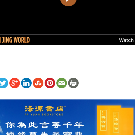
ww.renminbao.com/rmb/articles/2024/2/19/80728.html