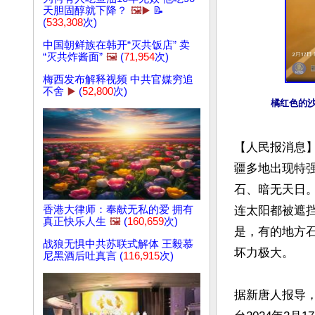
天胆固醇就下降？
🖼️▶️
📝
(
533,308
次)
中国朝鲜族在韩开“灭共饭店” 卖
“灭共炸酱面”
🖼️
(
71,954
次)
梅西发布解释视频 中共官媒穷追
不舍
▶️
(
52,800
次)
橘红色的沙
【人民报消息
疆多地出现特强
石、暗无天日
香港大律师：奉献无私的爱 拥有
连太阳都被遮
真正快乐人生
🖼️
(
160,659
次)
是，有的地方
战狼无惧中共苏联式解体 王毅慕
坏力极大。

尼黑酒后吐真言 (
116,915
次)
据新唐人报导，