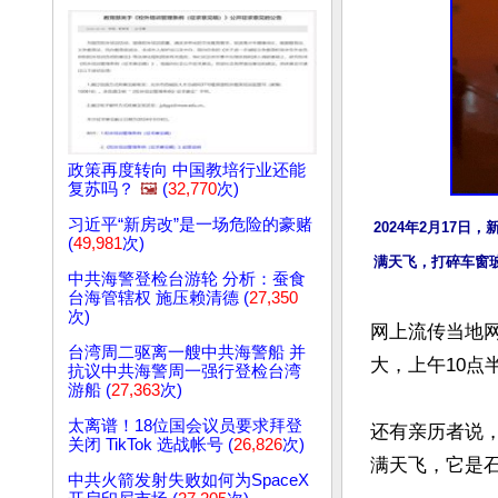
政策再度转向 中国教培行业还能
复苏吗？
🖼️
(
32,770
次)
习近平“新房改”是一场危险的豪赌
2024年2月17
(
49,981
次)
满天飞，打碎车窗
中共海警登检台游轮 分析：蚕食
台海管辖权 施压赖清德 (
27,350
次)
网上流传当地
台湾周二驱离一艘中共海警船 并
大，上午10点
抗议中共海警周一强行登检台湾
游船 (
27,363
次)
太离谱！18位国会议员要求拜登
还有亲历者说
关闭 TikTok 选战帐号 (
26,826
次)
满天飞，它是石头
中共火箭发射失败如何为SpaceX