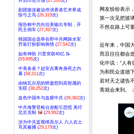
开启印尼市场 (
27,205
次)
网友纷纷表示，
剧团接连被迫停演香港艺术界成
惊弓之鸟 (
26,319
次)
第一次见把玻
报告称中共向拉美输出专制，开
不然在路上可要
民主倒车 (
27,397
次)
韩国国会选举在即中共网路水军
乔装打扮影响舆情 (
27,542
次)
近年来，中国
而且往往都会
如有神助 川普突获40亿 📝
(
59,895
次)
化中说：“人
中美各表？赵安吉离奇身死之内
为和民众道德
幕 (
58,311
次)
若对天之谴告
由纳瓦尔尼的猝逝想到高智晟的
失联 (
38,252
次)
血色中国年与血腥中共 (
39,382
次)
中共海警登检台游船引恐慌 美吁
北京克制
🖼️
(
29,992
次)
涉为中共监视维吾尔人 六人在土
耳其被捕 (
29,179
次)