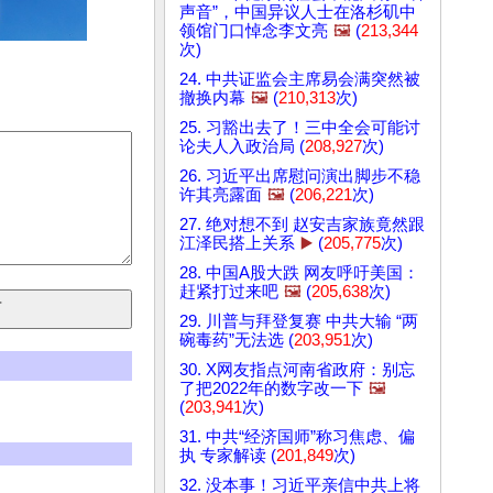
声音”，中国异议人士在洛杉矶中
领馆门口悼念李文亮
🖼️
(
213,344
次)
24. 中共证监会主席易会满突然被
撤换内幕
🖼️
(
210,313
次)
25. 习豁出去了！三中全会可能讨
论夫人入政治局 (
208,927
次)
26. 习近平出席慰问演出脚步不稳
许其亮露面
🖼️
(
206,221
次)
27. 绝对想不到 赵安吉家族竟然跟
江泽民搭上关系
▶️
(
205,775
次)
28. 中国A股大跌 网友呼吁美国：
赶紧打过来吧
🖼️
(
205,638
次)
29. 川普与拜登复赛 中共大输 “两
碗毒药”无法选 (
203,951
次)
30. X网友指点河南省政府：别忘
了把2022年的数字改一下
🖼️
(
203,941
次)
31. 中共“经济国师”称习焦虑、偏
执 专家解读 (
201,849
次)
32. 没本事！习近平亲信中共上将