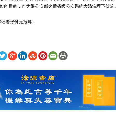
稳”的目的，也为继公安部之后省级公安系统大清洗埋下伏笔。
部记者张钟元报导）
ww.renminbao.com/rmb/articles/2024/3/3/81063.html