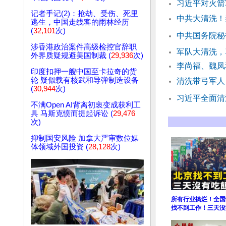
习近平对火箭
记者手记(2)：抢劫、受伤、死里
中共大清洗！
逃生，中国走线客的雨林经历
(
32,101
次)
中共国务院秘
涉香港政治案件高级检控官辞职
军队大清洗，
外界质疑规避美国制裁 (
29,936
次)
李尚福、魏凤
印度扣押一艘中国至卡拉奇的货
轮 疑似载有核武和导弹制造设备
清洗带弓军人
(
30,944
次)
习近平全面清
不满Open AI背离初衷变成获利工
具 马斯克愤而提起诉讼 (
29,476
次)
抑制国安风险 加拿大严审数位媒
体领域外国投资 (
28,128
次)
所有行业搞烂！全国
找不到工作！三天没