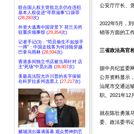
公安厅厅长、党
联合国人权主管批北京仍在违犯
基本人权促进“寻荐滋事”口袋罪
(
28,283
次)
2022年5月
外资大逃离中国背景下 荷兰关闭
销等方面的工作
驻重庆领事馆 (
29,354
次)
记者手记(3)：“苟且偷生不如放手
一搏”：中国走线客为何涉险穿越
三省政法高官
巴拿马雨林 (
28,934
次)
香港多间独立书店被当局针对 店
主“死场”中觅出路 (
28,307
次)
据中共纪监委网
美最高法院允许川普的名字保留
公开资料显示，
在科罗拉多州选票上 (
27,217
次)
汕尾市交通运
职。2021年1
就在陈壮勇落马
委、政法委书记
赌城演出爆满落幕 观众赞神韵艺