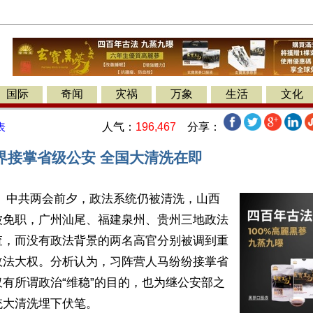
国际
奇闻
灾祸
万象
生活
文化
人气：
196,467
分享：
表
界接掌省级公安 全国大清洗在即
】 中共两会前夕，政法系统仍被清洗，山西
被免职，广州汕尾、福建泉州、贵州三地政法
查，而没有政法背景的两名高官分别被调到重
政法大权。分析认为，习阵营人马纷纷接掌省
有所谓政治“维稳”的目的，也为继公安部之
大清洗埋下伏笔。
