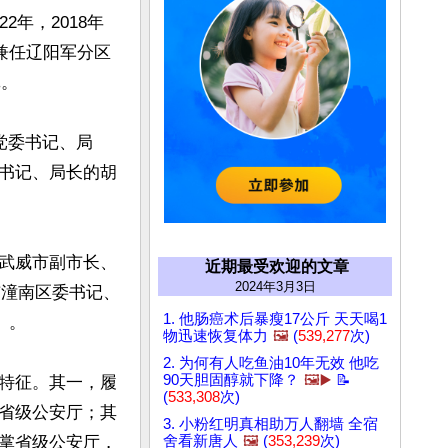
年，2018年
兼任辽阳军分区
。

党委书记、局
书记、局长的胡
武威市副市长、
近期最受欢迎的文章
2024年3月3日
市潼南区委书记、
1. 他肠癌术后暴瘦17公斤 天天喝1
。

物迅速恢复体力
🖼️
(
539,277
次)
2. 为何有人吃鱼油10年无效 他吃
90天胆固醇就下降？
🖼️▶️
📝
特征。其一，履
(
533,308
次)
省级公安厅；其
3. 小粉红明真相助万人翻墙 全宿
掌省级公安厅，
舍看新唐人
🖼️
(
353,239
次)