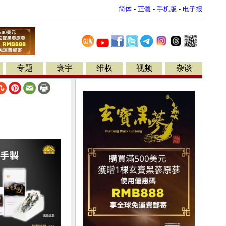
简体
-
正體
-
手机版
-
电子报
专题
寰宇
维权
视频
杂谈