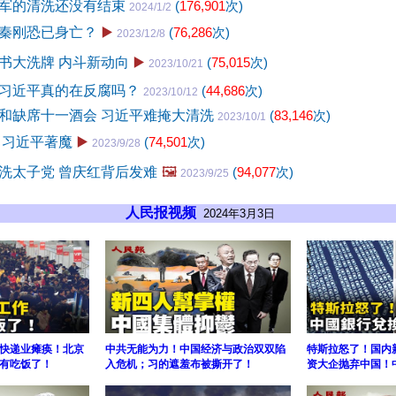
军的清洗还没有结束
(
176,901
次)
2024/1/2
秦刚恐已身亡？
▶️
(
76,286
次)
2023/12/8
书大洗牌 内斗新动向
▶️
(
75,015
次)
2023/10/21
习近平真的在反腐吗？
(
44,686
次)
2023/10/12
和缺席十一酒会 习近平难掩大清洗
(
83,146
次)
2023/10/1
 习近平著魔
▶️
(
74,501
次)
2023/9/28
洗太子党 曾庆红背后发难
🖼️
(
94,077
次)
2023/9/25
人民报视频
2024年3月3日
快递业瘫痪！北京
中共无能为力！中国经济与政治双双陷
特斯拉怒了！国内
有吃饭了！
入危机；习的遮羞布被撕开了！
资大企抛弃中国！