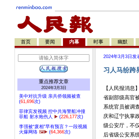
首页
要闻
内幕
时事
幽默
2024年3月3日
发
习人马纷跨
重点推荐文章
2024年3月3日
【人民报消息
美中对抗升级 亲共侨领频被查
省副部级高官
(
61,696
次)
系统官员被调
菲律宾发视频 控中共海警船冲撞
庆和辽宁执掌
菲船 射水炮伤人
▶️
(
226,177
次)
级公安厅，不仅
李强被“废相”早有预言？一段视频
火爆网络
🖼️▶️
(
64,366
次)
后省级公安系统