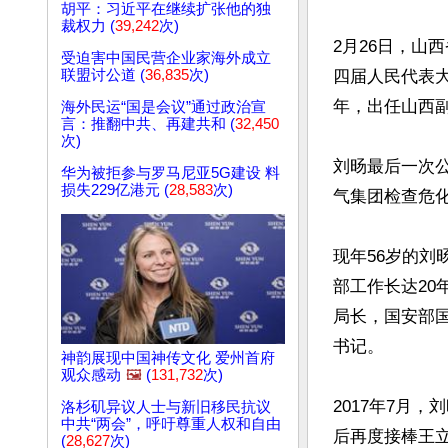
胡平：习近平在继续扩张他的独
裁权力 (
39,242
次)
2月26日，山
受迫害中国民营企业家海外成立
联盟讨公道 (
36,835
次)
四届人民代表大
年，出任山西副
海外民运“国是会议”通过政治宣
言：推翻中共、再建共和 (
32,450
次)
刘旸最后一次公
华为被拒参与罗马尼亚5G建设 料
损失229亿港元 (
28,583
次)
气集团检查危化
现年56岁的刘
部工作长达2
局长，国安部国
书记。

神韵展现中国神传文化 爱州首府
观众感动
🖼️
(
131,732
次)
2017年7月
洛杉矶异议人士与新旧移民抗议
中共“两会”，呼吁尊重人权和自由
后再度接棒王立
(
28,627
次)