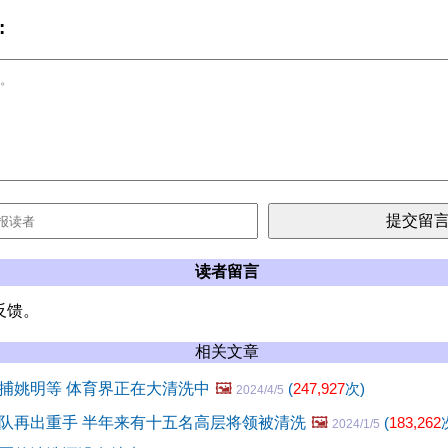
:
读者留言
反馈。
相关文章
捕姚明等 体育界正在大清洗中
🖼️
(
247,927
次)
2024/4/5
队再出重手 半年来有十五名高层将领被清洗
🖼️
(
183,262
2024/1/5