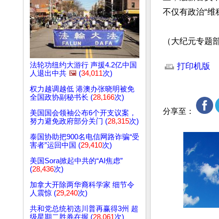
不仅有政治“维
（大纪元专题
文章网址: http://w
法轮功纽约大游行 声援4.2亿中国
打印机版
人退出中共
🖼️
(
34,011
次)
权力越调越低 港澳办张晓明被免
全国政协副秘书长 (
28,166
次)
分享至：
美国国会领袖公布6个开支议案，
努力避免政府部分关门 (
28,315
次)
泰国协助把900名电信网路诈骗“受
害者”运回中国 (
29,410
次)
美国Sora掀起中共的“AI焦虑”
(
28,436
次)
加拿大开除两华裔科学家 细节令
人震惊 (
29,240
次)
共和党总统初选川普再赢得3州 超
级星期二胜券在握 (
28,061
次)