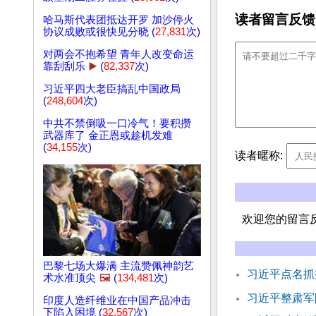
读者留言反馈
哈马斯代表团抵达开罗 加沙停火
协议成败或很快见分晓 (
27,831
次)
对两会不抱希望 青年人改变命运
靠刮刮乐
▶️
(
82,337
次)
习近平四大老臣搞乱中国政局
(
248,604
次)
中共不禁倒吸一口冷气！要积攒
武器库了 金正恩或趁机发难
(
34,155
次)
读者暱称:
欢迎您的留言
巴黎七场大爆满 主流赞佩神韵艺
习近平点名抓
术水准顶尖
🖼️
(
134,481
次)
习近平整肃军
印度人造纤维业在中国产品冲击
下陷入困境 (
32,567
次)