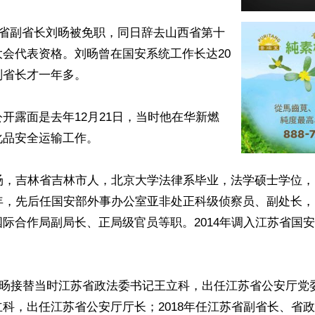
西省副省长刘旸被免职，同日辞去山西省第十
会代表资格。刘旸曾在国安系统工作长达20
省长才一年多。

开露面是去年12月21日，当时他在华新燃
品安全运输工作。

旸，吉林省吉林市人，北京大学法律系毕业，法学硕士学位，1
0年，先后任国安部外事办公室亚非处正科级侦察员、副处长
际合作局副局长、正局级官员等职。2014年调入江苏省国
，刘旸接替当时江苏省政法委书记王立科，出任江苏省公安厅党
科，出任江苏省公安厅厅长；2018年任江苏省副省长、省