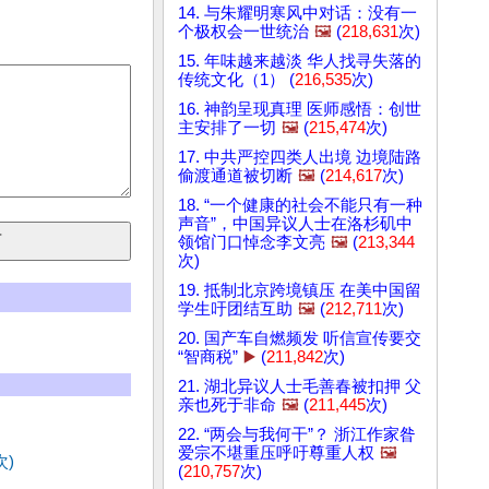
14. 与朱耀明寒风中对话：没有一
个极权会一世统治
🖼️
(
218,631
次)
15. 年味越来越淡 华人找寻失落的
传统文化（1） (
216,535
次)
16. 神韵呈现真理 医师感悟：创世
主安排了一切
🖼️
(
215,474
次)
17. 中共严控四类人出境 边境陆路
偷渡通道被切断
🖼️
(
214,617
次)
18. “一个健康的社会不能只有一种
声音”，中国异议人士在洛杉矶中
领馆门口悼念李文亮
🖼️
(
213,344
次)
19. 抵制北京跨境镇压 在美中国留
学生吁团结互助
🖼️
(
212,711
次)
20. 国产车自燃频发 听信宣传要交
“智商税”
▶️
(
211,842
次)
21. 湖北异议人士毛善春被扣押 父
亲也死于非命
🖼️
(
211,445
次)
22. “两会与我何干”？ 浙江作家昝
爱宗不堪重压呼吁尊重人权
🖼️
次)
(
210,757
次)