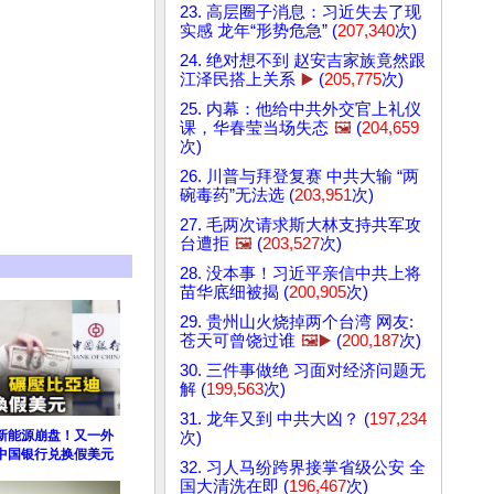
23. 高层圈子消息：习近失去了现
实感 龙年“形势危急” (
207,340
次)
24. 绝对想不到 赵安吉家族竟然跟
江泽民搭上关系
▶️
(
205,775
次)
25. 内幕：他给中共外交官上礼仪
课，华春莹当场失态
🖼️
(
204,659
次)
26. 川普与拜登复赛 中共大输 “两
碗毒药”无法选 (
203,951
次)
27. 毛两次请求斯大林支持共军攻
台遭拒
🖼️
(
203,527
次)
28. 没本事！习近平亲信中共上将
苗华底细被揭 (
200,905
次)
29. 贵州山火烧掉两个台湾 网友:
苍天可曾饶过谁
🖼️▶️
(
200,187
次)
30. 三件事做绝 习面对经济问题无
解 (
199,563
次)
31. 龙年又到 中共大凶？ (
197,234
新能源崩盘！又一外
次)
中国银行兑换假美元
32. 习人马纷跨界接掌省级公安 全
国大清洗在即 (
196,467
次)