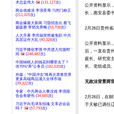
术总监伟大
🖼️
(
131,127
次)
公开资料显示，
两会戏难演 李强受辱 习闭门称王
长，惠安县委书
(
211,025
次)
两会爆最大新闻 习昏招迭出 蔡飞
扬跋扈 李韬光养晦 (
53,706
次)
2月26日贵州
人大开幕 李尚福突然被免职 中共
高层运作大乱 (
40,328
次)
公开资料显示，
习近平矮化李强 中共进入垃圾时
后，一直在贵
间
🖼️
(
248,482
次)
庭长、研究室
中国纳税人的钱花到哪里去了？
长、党组成员、
传70%“养”公务员 (
182,520
次)
外媒：“中国冲击”将再次席卷世界
更多高端商品涌入全球市场
无政法背景两
(
39,322
次)
专家：中共两会人事没戏 李强报
告会有硬伤 (
34,685
次)
2月26日，在
习近平向毛泽东招魂 文革还会远
于天敏已调任辽
吗？
🖼️
(
57,793
次)