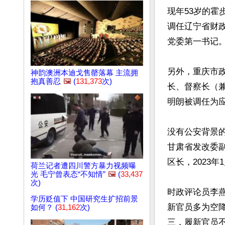
现年53岁的霍
调任辽宁省财政
党委第一书记。
另外，重庆市政
神韵澳洲本迪戈售罄落幕 主流拥
抱真善忍
🖼️
(
131,373
次)
长、督察长（
明朗被调任为应
没有公安背景
甘肃省发改委副
区长，2023
荷兰记者遭四川警方暴力视频曝
光 毛宁曾表态“不知情”
🖼️
(
33,437
次)
时政评论员李
学历贬值下 中国研究生扩招前景
新官员多为空
如何？ (
31,162
次)
三，履新官员