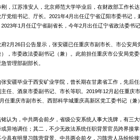
步刚，江苏淮安人，北京师范大学毕业后，在财政部工作长达22
厅党组书记、厅长。2021年4月出任辽宁省辽阳市委书记，
2023年1月任辽宁省副省长，今年2月出任辽宁省政法委书记
府2月26日公告显示，张安疆已任重庆市副市长、市公安局
兼），市委政法委副书记（兼）。此前担任重庆市公安局党委
急管理部副部长。

的张安疆毕业于西安矿业学院，曾长期在甘肃省工作，先后任
主任、酒泉市委副书记、市长等职。2019年12月起任重庆
年1月任重庆市副市长、西部科学城重庆高新区党工委书记（兼）
燕铭认为，中共两会前夕，省级公安系统人事大洗牌，有三大
降或异地调任；其二，不少无政法系统任职背景官员跨界接掌
不少具有明显习阵营背景。中共两会前夕，习阵营人马纷纷接