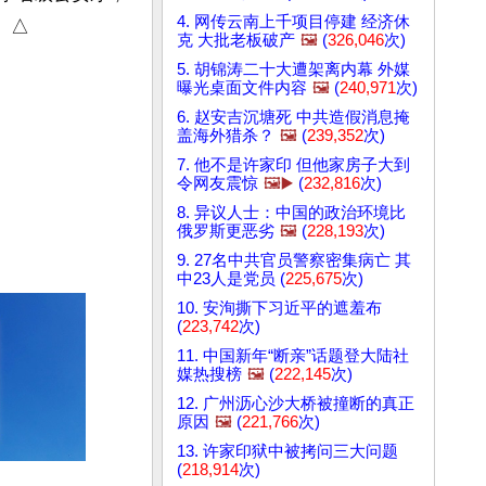
4. 网传云南上千项目停建 经济休
△

克 大批老板破产
🖼️
(
326,046
次)
5. 胡锦涛二十大遭架离内幕 外媒
曝光桌面文件内容
🖼️
(
240,971
次)
6. 赵安吉沉塘死 中共造假消息掩
盖海外猎杀？
🖼️
(
239,352
次)
7. 他不是许家印 但他家房子大到
令网友震惊
🖼️▶️
(
232,816
次)
8. 异议人士：中国的政治环境比
俄罗斯更恶劣
🖼️
(
228,193
次)
9. 27名中共官员警察密集病亡 其
中23人是党员 (
225,675
次)
10. 安洵撕下习近平的遮羞布
(
223,742
次)
11. 中国新年“断亲”话题登大陆社
媒热搜榜
🖼️
(
222,145
次)
12. 广州沥心沙大桥被撞断的真正
原因
🖼️
(
221,766
次)
13. 许家印狱中被拷问三大问题
(
218,914
次)