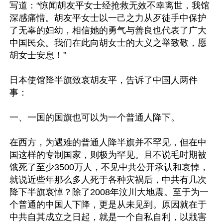
写道：“惊闻胡友平女士经抢救无效不幸离世，我馆
深感痛惜。胡友平女士以一己之力从歹徒手中保护
了无辜的妇幼，相信她的勇气与善良也代表了广大
中国民众。我们在此向胡女士的大义之举致敬，愿
胡女士安息！”

日本使馆降半旗致哀胡友平，告诉了中国人两件
事：

一、一国的国旗也可以为一个普通人降下。

在西方，为遇难的普通人降半旗并不罕见，但在中
国这样的专制国家，则极为罕见。且不说毛时期被
饿死了至少3500万人，不见中共公开承认和哀悼，
就说近些年那么多人死于各种灾祸后，中共有几次
降下半旗哀悼？除了2008年汶川大地震。至于为一
个普通的中国人下降，更是从未见到。原因就在于
中共自其成立之日起，就是一个自私自利，以戕害