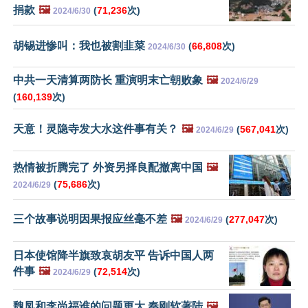
捐款
🖼️
(
71,236
次)
2024/6/30
胡锡进惨叫：我也被割韭菜
(
66,808
次)
2024/6/30
中共一天清算两防长 重演明末亡朝败象
🖼️
2024/6/29
(
160,139
次)
天意！灵隐寺发大水这件事有关？
🖼️
(
567,041
次)
2024/6/29
热情被折腾完了 外资另择良配撤离中国
🖼️
(
75,686
次)
2024/6/29
三个故事说明因果报应丝毫不差
🖼️
(
277,047
次)
2024/6/29
日本使馆降半旗致哀胡友平 告诉中国人两
件事
🖼️
(
72,514
次)
2024/6/29
魏凤和李尚福谁的问题更大 秦刚软著陆
🖼️