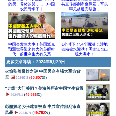
的哭，养猪的哭，……中国
共宣传部刮审查风暴，军头
农民亏惨了｜
罕见赴延安祭旗，
中国会发生大事！英国派克
1小时下了54个西湖 长沙地
预测世界迎来伟大的苏醒时
铁站被水灌满！黑龙江也出
代；前世今生大有关系
现大洪水！
更多文章导读：
2024年6月29日
火箭坠落爆炸之谜 中国民企有强大军方背
景
🖼️
(
60,857
次)
2024/7/2
“走线”大门关闭？美海关严审中国学生背景
▶️
(
45,536
次)
2024/7/1
彭丽媛老乡张建春被查 中共宣传部刮审查
风暴
▶️
(
49,752
次)
2024/7/1