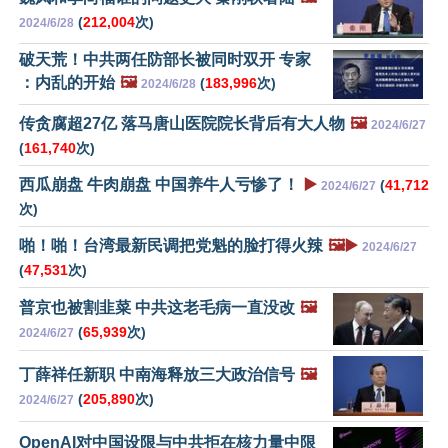
(
212,004
次)
2024/6/28
破天荒！中共两任防部长被同时双开 专家
：内乱的开始
🖼️
(
183,996
次)
2024/6/28
传贪腐超27亿 落马唐山医院院长背后有大人物
🖼️
2024/6/27
(
161,740
次)
西瓜崩盘 牛肉崩盘 中国养牛人亏惨了！
▶️
(
41,712
2024/6/27
次)
啪！啪！台湾最新民调把党魁的脸打得火辣
🖼️▶️
2024/6/27
(
47,531
次)
普京也被割韭菜 中共这老毛病一直没改
🖼️
(
65,939
次)
2024/6/27
丁薛祥任新职 中南海释放三大政治信号
🖼️
(
205,890
次)
2024/6/27
OpenAI对中国设限与中共拒在核力量中限