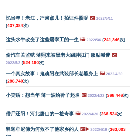
忆当年！老江，严肃点儿！拍证件照呢
🖼️
2022/5/11
(
437,384
次)
这头水牛改变了这些屠宰工的一生
🖼️
(
241,346
次)
2022/5/6
偷汽车关监狱 薄熙来被黑老大踢肿肛门 服贴喊爹
🖼️
(
524,190
次)
2022/5/2
一个真实故事：鬼魂附在武装部长老婆身上
🖼️
2022/4/30
(
288,740
次)
小笑话：想当年 薄一波给孙子起名
🖼️
(
368,446
次)
2022/4/22
借尸还阳！河北唐山的一桩奇事
🖼️
(
268,524
次)
2022/4/20
释迦牟尼佛为何救不了他家乡的人
🖼️▶️
(
363,003
2022/4/19