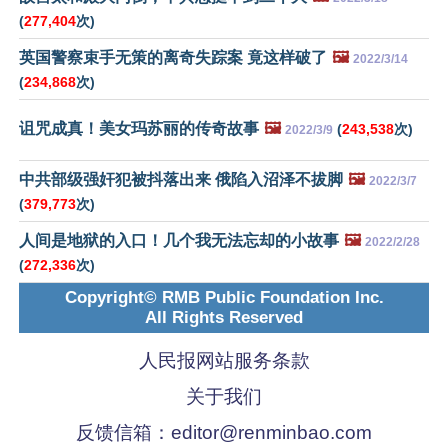
(
277,404
次)
英国警察束手无策的离奇失踪案 竟这样破了
🖼️
2022/3/14
(
234,868
次)
诅咒成真！美女玛苏丽的传奇故事
🖼️
(
243,538
次)
2022/3/9
中共部级强奸犯被抖落出来 俄陷入沼泽不拔脚
🖼️
2022/3/7
(
379,773
次)
人间是地狱的入口！几个我无法忘却的小故事
🖼️
2022/2/28
(
272,336
次)
Copyright© RMB Public Foundation Inc.
All Rights Reserved
人民报网站服务条款
关于我们
反馈信箱：
editor@renminbao.com