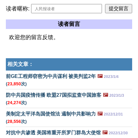
读者暱称:
读者留言
欢迎您的留言反馈。
相关文章：
前GE工程师窃密为中共谋利 被美判监2年
🖼️
2023/1/4
(
23,850
次)
防中共国疫情传播 欧盟27国拟监查中国旅客
🖼️
2023/1/3
(
24,274
次)
美制定太平洋岛国使馆法 遏制中共影响力
🖼️
2022/12/31
(
28,556
次)
对抗中共渗透 美国将重开所罗门群岛大使馆
🖼️
2022/12/30