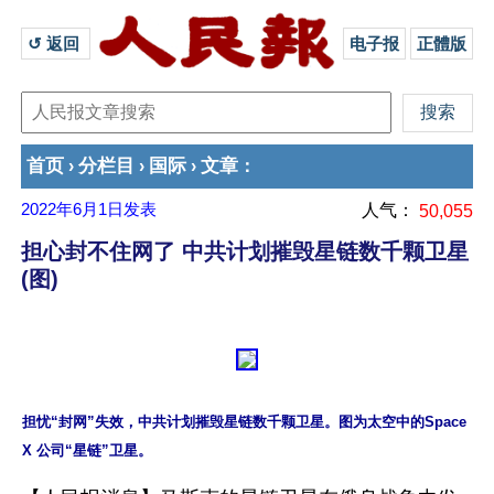
↺ 返回 
电子报
正體版
首页
分栏目
国际
文章
›
›
›
：
2022年6月1日
发表
人气：
50,055
担心封不住网了 中共计划摧毁星链数千颗卫星
(图)
担忧“封网”失效，中共计划摧毁星链数千颗卫星。图为太空中的Space