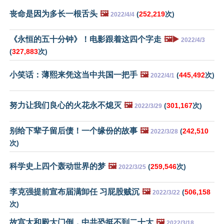
丧命是因为多长一根舌头
🖼️
(
252,219
次)
2022/4/4
《永恒的五十分钟》！电影跟着这四个字走
🖼️▶️
2022/4/3
(
327,883
次)
小笑话：薄熙来凭这当中共国一把手
🖼️
(
445,492
次)
2022/4/1
努力让我们良心的火花永不熄灭
🖼️
(
301,167
次)
2022/3/29
别给下辈子留后债！一个缘份的故事
🖼️
(
242,510
2022/3/28
次)
科学史上四个轰动世界的梦
🖼️
(
259,546
次)
2022/3/25
李克强提前宣布届满卸任 习屁股贼沉
🖼️
(
506,158
2022/3/22
次)
故宫太和殿大门倒，中共恐挺不到二十大
🖼️
2022/3/18