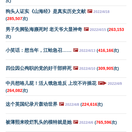
次)
狗头人证实《山海经》是真实历史文献
🖼️
2022/4/18
(
285,507
次)
男子失脚坠海濒死时 老天爷大显神奇
🖼️
(
263,153
2022/4/15
次)
小笑话：想当年，江蛤急召……
🖼️
(
416,166
次)
2022/4/13
四位因公殉职的党的好干部猝死
🖼️
(
309,905
次)
2022/4/10
中共想咯儿屁！活人饿急造反 上坟不许插花
🖼️▶️
2022/4/9
(
264,082
次)
这个英国纪录片轰动世界
🖼️
(
224,616
次)
2022/4/8
被薄熙来咬烂乳头的模特就是她
🖼️
(
765,596
次)
2022/4/6