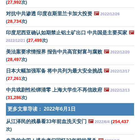
(
27,992
次)
对抗中共渗透 印度在斯里兰卡加大投资
🖼️
2022/12/26
(
28,734
次)
印度尼西亚确认如期禁止铝土矿出口 中共国是主要买家
🖼️
(
27,499
次)
2022/12/21
美法案要求情报界 报告中共高官财富与腐败
🖼️
2022/12/20
(
28,497
次)
日本大幅加强军备 将中共列为最大安全挑战
🖼️
2022/12/17
(
27,261
次)
中共戏剧性松绑清零 上海大学生不再信政府
🖼️
2022/12/13
(
31,286
次)
更多文章导读：
2022年6月1日
从江泽民的残暴看33年前血洗天安门
🖼️
(
254,437
2022/6/4
次)