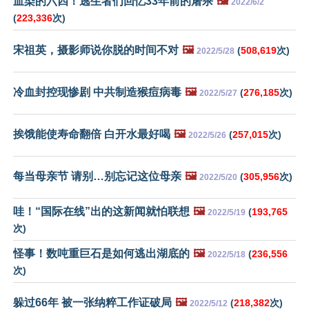
血染的六四！逃生者们回忆33年前的屠杀
🖼️
2022/6/2
(
223,336
次)
宋祖英，摄影师说你脱的时间不对
🖼️
(
508,619
次)
2022/5/28
冷血封控现惨剧 中共制造猴痘病毒
🖼️
(
276,185
次)
2022/5/27
挨饿能使寿命翻倍 白开水最好喝
🖼️
(
257,015
次)
2022/5/26
每当母亲节 请别…别忘记这位母亲
🖼️
(
305,956
次)
2022/5/20
哇！“国际在线”出的这新闻就怕联想
🖼️
(
193,765
2022/5/19
次)
怪事！数吨重巨石是如何逃出湖底的
🖼️
(
236,556
2022/5/18
次)
躲过66年 被一张纳粹工作证破局
🖼️
(
218,382
次)
2022/5/12