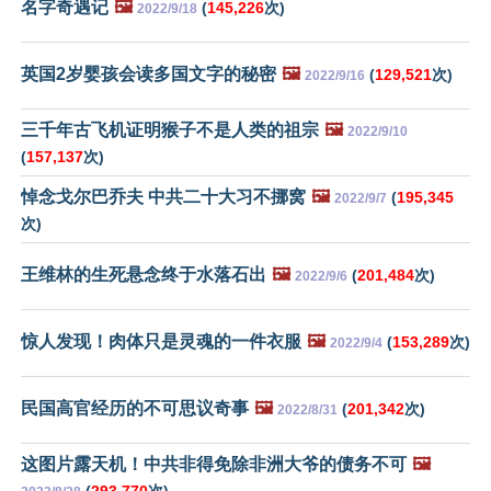
名字奇遇记
🖼️
(
145,226
次)
2022/9/18
英国2岁婴孩会读多国文字的秘密
🖼️
(
129,521
次)
2022/9/16
三千年古飞机证明猴子不是人类的祖宗
🖼️
2022/9/10
(
157,137
次)
悼念戈尔巴乔夫 中共二十大习不挪窝
🖼️
(
195,345
2022/9/7
次)
王维林的生死悬念终于水落石出
🖼️
(
201,484
次)
2022/9/6
惊人发现！肉体只是灵魂的一件衣服
🖼️
(
153,289
次)
2022/9/4
民国高官经历的不可思议奇事
🖼️
(
201,342
次)
2022/8/31
这图片露天机！中共非得免除非洲大爷的债务不可
🖼️