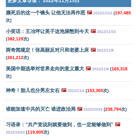
更多文章导读：
2022年11月15日
濒死后的这一个镜头 让他无法再作恶
🖼️
(
197,485
2022/11/12
次)
小笑话：王冶坪让英子这泡屎憋到今天
🖼️
2022/11/10
(
382,129
次)
两奇闻规定！张高丽反对只和老婆上床
🖼️
2022/11/9
(
261,212
次)
美国中期选举对世界走向的意义重大
🖼️
(
165,318
2022/11/6
次)
神奇！胎儿也分男左女右
🖼️
(
153,365
次)
2022/11/4
谁能加速中共的灭亡 谁进政治局
🖼️
(
238,794
次)
2022/10/29
习语录：“共产党说到就要做到，也一定能够做到”
🖼️
(
119,805
次)
2022/10/24