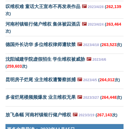
叹维权难 童话大王宣布不再发表作品
🖼️
(
262,139
2023/4/28
次)
河南村镇银行储户维权 集体被囚酒店
🖼️
(
263,464
2023/4/24
次)
德国外长访华 多位维权律师遭软禁
🖼️
(
263,523
次)
2023/4/18
沈阳城建学院虚假招生 学生维权被威胁
🖼️
2023/4/6
(
259,603
次)
昆明房子烂尾 业主维权遭警察抓捕
🖼️
(
264,012
次)
2023/4/5
多省烂尾楼频频爆发 业主维权无果
🖼️
(
264,448
次)
2023/3/27
放飞条幅 河南村镇银行储户维权
🖼️
(
267,143
次)
2023/3/19