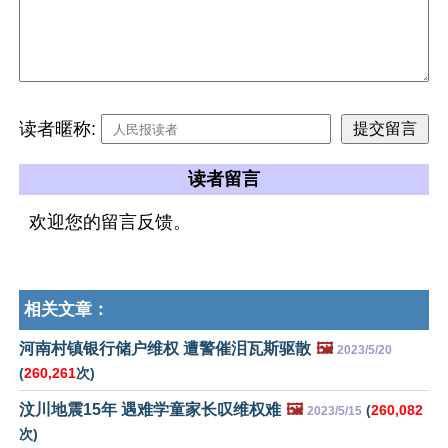
读者暱称:
读者留言
欢迎您的留言反馈。
相关文章：
河南村镇银行储户维权 遭警催泪瓦斯驱散
🖼️
2023/5/20
(
260,261
次)
汶川地震15年 遇难学童家长叹维权难
🖼️
(
260,082
2023/5/15
次)