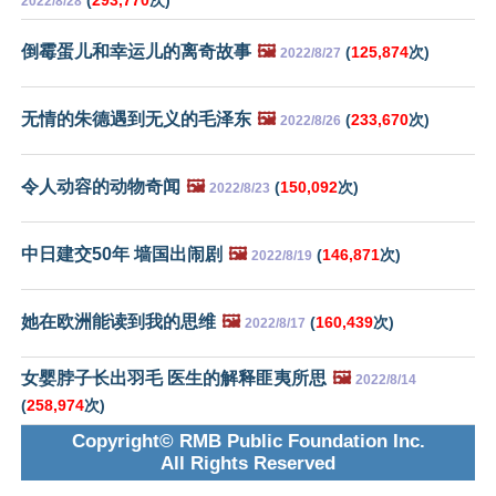
(
293,770
次)
2022/8/28
倒霉蛋儿和幸运儿的离奇故事
🖼️
(
125,874
次)
2022/8/27
无情的朱德遇到无义的毛泽东
🖼️
(
233,670
次)
2022/8/26
令人动容的动物奇闻
🖼️
(
150,092
次)
2022/8/23
中日建交50年 墙国出闹剧
🖼️
(
146,871
次)
2022/8/19
她在欧洲能读到我的思维
🖼️
(
160,439
次)
2022/8/17
女婴脖子长出羽毛 医生的解释匪夷所思
🖼️
2022/8/14
(
258,974
次)
Copyright© RMB Public Foundation Inc.
All Rights Reserved