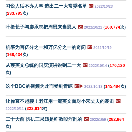
习说人话不办人事 造出二十大常委名单
🖼️
2022/10/23
(
233,795
次)
叶挺长子与廖承志把周恩来当恩人
🖼️
(
160,774
次)
2022/10/21
机率为百亿分之一和万亿分之一的奇闻
🖼️
2022/10/19
(
168,434
次)
从蔡英文总统的国庆演讲说到二十大
🖼️
(
170,120
2022/10/14
次)
这个BBC的视频为此而受到青睐
🖼️▶️
(
145,494
次)
2022/10/13
让你直不起腰！老江用一流英文面对小宋丈夫的袭击
🖼️
(
322,614
次)
2022/10/11
二十大前 扒扒三呆婊是咋教唆淫乱的
🖼️
(
282,864
2022/10/9
次)