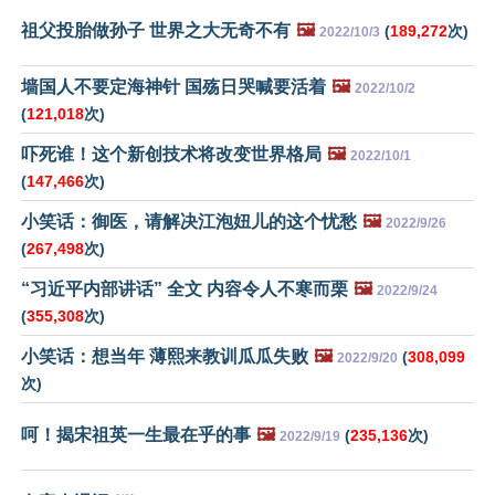
祖父投胎做孙子 世界之大无奇不有
🖼️
(
189,272
次)
2022/10/3
墙国人不要定海神针 国殇日哭喊要活着
🖼️
2022/10/2
(
121,018
次)
吓死谁！这个新创技术将改变世界格局
🖼️
2022/10/1
(
147,466
次)
小笑话：御医，请解决江泡妞儿的这个忧愁
🖼️
2022/9/26
(
267,498
次)
“习近平内部讲话” 全文 内容令人不寒而栗
🖼️
2022/9/24
(
355,308
次)
小笑话：想当年 薄熙来教训瓜瓜失败
🖼️
(
308,099
2022/9/20
次)
呵！揭宋祖英一生最在乎的事
🖼️
(
235,136
次)
2022/9/19