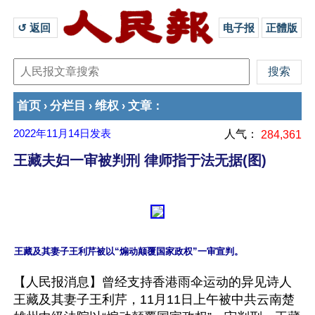
↺ 返回 
电子报
正體版
首页
分栏目
维权
文章
›
›
›
：
2022年11月14日
发表
人气：
284,361
王藏夫妇一审被判刑 律师指于法无据(图)
【人民报消息】曾经支持香港雨伞运动的异见诗人
王藏及其妻子王利芹，11月11日上午被中共云南楚