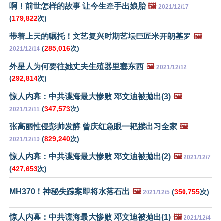
啊！前世怎样的故事 让今生牵手出娘胎
🖼️
2021/12/17
(
179,822
次)
带着上天的嘱托！文艺复兴时期艺坛巨匠米开朗基罗
🖼️
(
285,016
次)
2021/12/14
外星人为何要往她丈夫生殖器里塞东西
🖼️
2021/12/12
(
292,814
次)
惊人内幕：中共谍海最大惨败 邓文迪被抛出(3)
🖼️
(
347,573
次)
2021/12/11
张高丽性侵彭帅发酵 曾庆红急眼一耙搂出习全家
🖼️
(
829,240
次)
2021/12/10
惊人内幕：中共谍海最大惨败 邓文迪被抛出(2)
🖼️
2021/12/7
(
427,653
次)
MH370！神秘失踪案即将水落石出
🖼️
(
350,755
次)
2021/12/5
惊人内幕：中共谍海最大惨败 邓文迪被抛出(1)
🖼️
2021/12/4