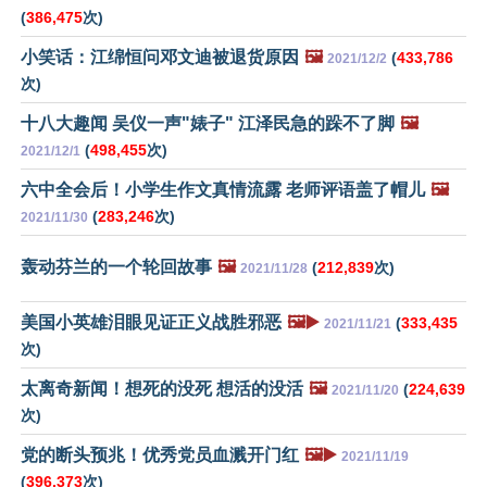
(
386,475
次)
小笑话：江绵恒问邓文迪被退货原因
🖼️
(
433,786
2021/12/2
次)
十八大趣闻 吴仪一声"婊子" 江泽民急的跺不了脚
🖼️
(
498,455
次)
2021/12/1
六中全会后！小学生作文真情流露 老师评语盖了帽儿
🖼️
(
283,246
次)
2021/11/30
轰动芬兰的一个轮回故事
🖼️
(
212,839
次)
2021/11/28
美国小英雄泪眼见证正义战胜邪恶
🖼️▶️
(
333,435
2021/11/21
次)
太离奇新闻！想死的没死 想活的没活
🖼️
(
224,639
2021/11/20
次)
党的断头预兆！优秀党员血溅开门红
🖼️▶️
2021/11/19
(
396,373
次)