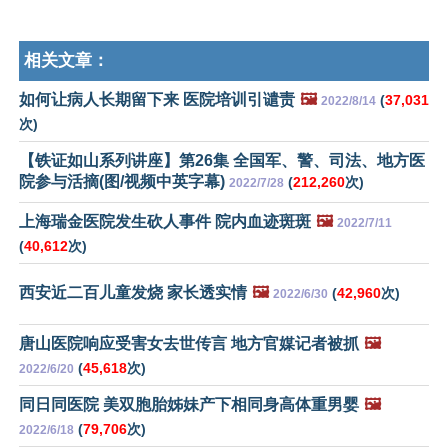
相关文章：
如何让病人长期留下来 医院培训引谴责
🖼️
(
37,031
2022/8/14
次)
【铁证如山系列讲座】第26集 全国军、警、司法、地方医
院参与活摘(图/视频中英字幕)
(
212,260
次)
2022/7/28
上海瑞金医院发生砍人事件 院内血迹斑斑
🖼️
2022/7/11
(
40,612
次)
西安近二百儿童发烧 家长透实情
🖼️
(
42,960
次)
2022/6/30
唐山医院响应受害女去世传言 地方官媒记者被抓
🖼️
(
45,618
次)
2022/6/20
同日同医院 美双胞胎姊妹产下相同身高体重男婴
🖼️
(
79,706
次)
2022/6/18