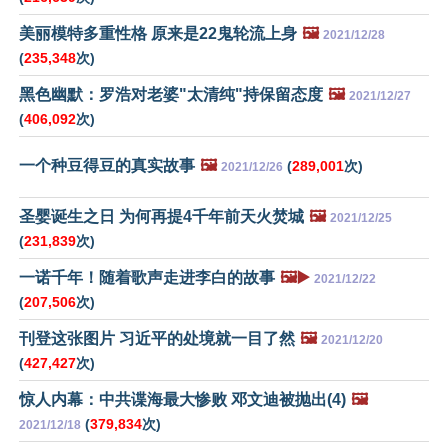
美丽模特多重性格 原来是22鬼轮流上身
🖼️
2021/12/28
(
235,348
次)
黑色幽默：罗浩对老婆"太清纯"持保留态度
🖼️
2021/12/27
(
406,092
次)
一个种豆得豆的真实故事
🖼️
(
289,001
次)
2021/12/26
圣婴诞生之日 为何再提4千年前天火焚城
🖼️
2021/12/25
(
231,839
次)
一诺千年！随着歌声走进李白的故事
🖼️▶️
2021/12/22
(
207,506
次)
刊登这张图片 习近平的处境就一目了然
🖼️
2021/12/20
(
427,427
次)
惊人内幕：中共谍海最大惨败 邓文迪被抛出(4)
🖼️
(
379,834
次)
2021/12/18