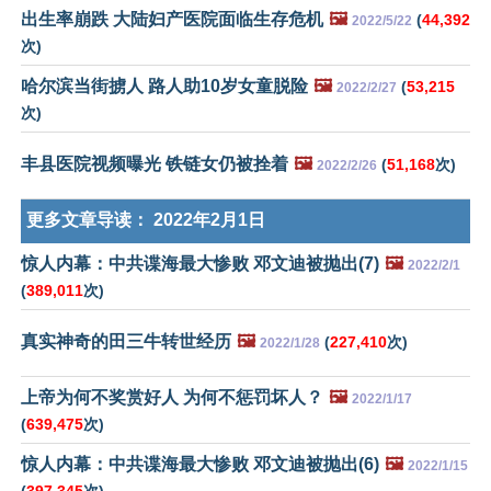
出生率崩跌 大陆妇产医院面临生存危机
🖼️
(
44,392
2022/5/22
次)
哈尔滨当街掳人 路人助10岁女童脱险
🖼️
(
53,215
2022/2/27
次)
丰县医院视频曝光 铁链女仍被拴着
🖼️
(
51,168
次)
2022/2/26
更多文章导读：
2022年2月1日
惊人内幕：中共谍海最大惨败 邓文迪被抛出(7)
🖼️
2022/2/1
(
389,011
次)
真实神奇的田三牛转世经历
🖼️
(
227,410
次)
2022/1/28
上帝为何不奖赏好人 为何不惩罚坏人？
🖼️
2022/1/17
(
639,475
次)
惊人内幕：中共谍海最大惨败 邓文迪被抛出(6)
🖼️
2022/1/15