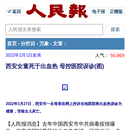
↺ 返回 
电子报
正體版
首页
分栏目
万象
文章
›
›
›
：
2022年2月1日
发表
人气：
56,969
西安女童死于出血热 母控医院误诊(图)
2022年1月27日，西安市一名母亲在网上控诉当地医院将出血热误诊为
【人民报消息】去年中国西安市中共病毒疫情爆