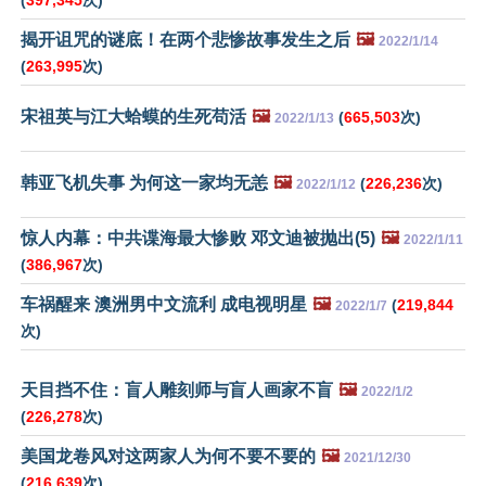
(
397,345
次)
揭开诅咒的谜底！在两个悲惨故事发生之后
🖼️
2022/1/14
(
263,995
次)
宋祖英与江大蛤蟆的生死苟活
🖼️
(
665,503
次)
2022/1/13
韩亚飞机失事 为何这一家均无恙
🖼️
(
226,236
次)
2022/1/12
惊人内幕：中共谍海最大惨败 邓文迪被抛出(5)
🖼️
2022/1/11
(
386,967
次)
车祸醒来 澳洲男中文流利 成电视明星
🖼️
(
219,844
2022/1/7
次)
天目挡不住：盲人雕刻师与盲人画家不盲
🖼️
2022/1/2
(
226,278
次)
美国龙卷风对这两家人为何不要不要的
🖼️
2021/12/30
(
216,639
次)