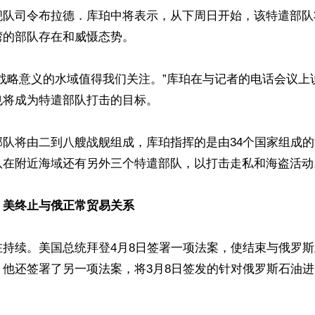
舰队司令布拉德．库珀中将表示，从下周日开始，该特遣部队
的部队存在和威慑态势。

要战略意义的水域值得我们关注。”库珀在与记者的电话会议上
将成为特遣部队打击的目标。

部队将由二到八艘战舰组成，库珀指挥的是由34个国家组成
队在附近海域还有另外三个特遣部队，以打击走私和海盗活动。
：美终止与俄正常贸易关系
在持续。美国总统拜登4月8日签署一项法案，使结束与俄罗
，他还签署了另一项法案，将3月8日签发的针对俄罗斯石油