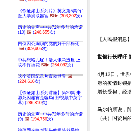
《铁证如山系列片》英文第5集:军
医大学摘取器官
🖼️▶️
(
303,302
次)
历史的先声─中共72年多前的承诺
(10)
🖼️
(
246,655
次)
【人民报消息】
四位因公殉职的党的好干部猝死
🖼️
(
309,905
次)
世银行长呼吁 
中共想咯儿屁！活人饿急造反 上
坟不许插花
🖼️▶️
(
264,082
次)
4月12日，世
这个英国纪录片轰动世界
🖼️
(
224,616
次)
府的疫情封锁
增长受损，经济
【铁证如山系列讲座】第20集 来
源死囚器官是骗局(图/视频中英字
幕) (
286,810
次)
马尔帕斯说，
历史的先声─中共72年多前的承诺
（共）国贸易的
(9)
🖼️
(
194,756
次)
被薄熙来咬烂乳头的模特就是她