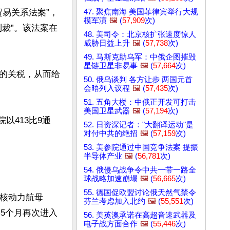
47. 聚焦南海 美国菲律宾举行大规
贸易关系法案”，
模军演
🖼️
(
57,909
次)
裁”。该法案在
48. 美司令：北京核扩张速度惊人
威胁日益上升
🖼️
(
57,738
次)
49. 马斯克助乌军：中俄企图摧毁
星链卫星非易事
🖼️
(
57,664
次)
的关税，从而给
50. 俄乌谈判 各方让步 两国元首
会晤列入议程
🖼️
(
57,435
次)
51. 五角大楼：中俄正开发可打击
美国卫星武器
🖼️
(
57,194
次)
以413比9通
52. 日资深记者："大翻译运动"是
对付中共的绝招
🖼️
(
57,159
次)
53. 美参院通过中国竞争法案 提振
半导体产业
🖼️
(
56,781
次)
54. 俄侵乌战争令中共一带一路全
球战略加速崩塌
🖼️
(
56,665
次)
55. 德国促欧盟讨论俄天然气禁令
号核动力航母
芬兰考虑加入北约
🖼️
(
55,551
次)
年5个月再次进入
56. 美英澳承诺在高超音速武器及
电子战方面合作
🖼️
(
55,446
次)