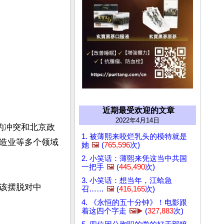
近期最受欢迎的文章
2022年4月14日
的冲突和北京政
1. 被薄熙来咬烂乳头的模特就是
造业等多个领域
她
🖼️
(
765,596
次)
2. 小笑话：薄熙来凭这当中共国
一把手
🖼️
(
445,490
次)
3. 小笑话：想当年，江蛤急
该摆脱对中
召……
🖼️
(
416,165
次)


4. 《永恒的五十分钟》！电影跟
着这四个字走
🖼️▶️
(
327,883
次)