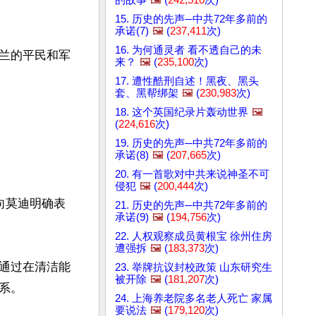
15. 历史的先声─中共72年多前的
承诺(7)
🖼️
(
237,411
次)
16. 为何通灵者 看不透自己的未
兰的平民和军
来？
🖼️
(
235,100
次)
17. 遭性酷刑自述！黑夜、黑头
套、黑帮绑架
🖼️
(
230,983
次)
18. 这个英国纪录片轰动世界
🖼️
(
224,616
次)
19. 历史的先声─中共72年多前的
承诺(8)
🖼️
(
207,665
次)
20. 有一首歌对中共来说神圣不可
侵犯
🖼️
(
200,444
次)
向莫迪明确表
21. 历史的先声─中共72年多前的
承诺(9)
🖼️
(
194,756
次)
22. 人权观察成员黄根宝 徐州住房
遭强拆
🖼️
(
183,373
次)
通过在清洁能
23. 举牌抗议封校政策 山东研究生
被开除
🖼️
(
181,207
次)
。

24. 上海养老院多名老人死亡 家属
要说法
🖼️
(
179,120
次)