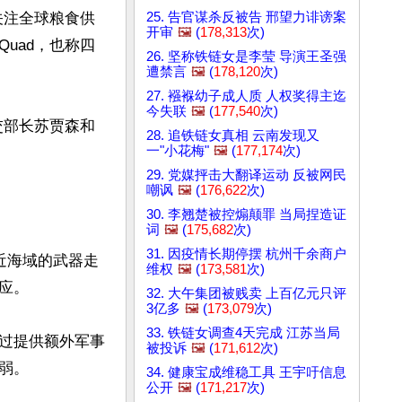
25. 告官谋杀反被告 邢望力诽谤案
关注全球粮食供
开审
🖼️
(
178,313
次)
uad，也称四
26. 坚称铁链女是李莹 导演王圣强
遭禁言
🖼️
(
178,120
次)
27. 襁褓幼子成人质 人权奖得主迄
今失联
🖼️
(
177,540
次)
交部长苏贾森和
28. 追铁链女真相 云南发现又
一"小花梅"
🖼️
(
177,174
次)
29. 党媒抨击大翻译运动 反被网民
嘲讽
🖼️
(
176,622
次)
30. 李翘楚被控煽颠罪 当局捏造证
词
🖼️
(
175,682
次)
31. 因疫情长期停摆 杭州千余商户
近海域的武器走
维权
🖼️
(
173,581
次)
。

32. 大午集团被贱卖 上百亿元只评
3亿多
🖼️
(
173,079
次)
33. 铁链女调查4天完成 江苏当局
过提供额外军事
被投诉
🖼️
(
171,612
次)
。

34. 健康宝成维稳工具 王宇吁信息
公开
🖼️
(
171,217
次)