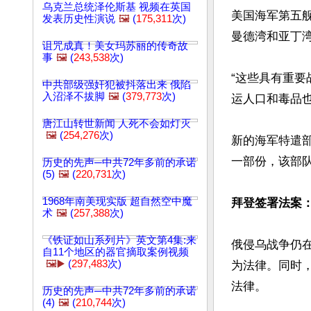
乌克兰总统泽伦斯基 视频在英国
美国海军第五
发表历史性演说
🖼️
(
175,311
次)
曼德湾和亚丁湾
诅咒成真！美女玛苏丽的传奇故
事
🖼️
(
243,538
次)
“这些具有重
中共部级强奸犯被抖落出来 俄陷
入沼泽不拔脚
🖼️
(
379,773
次)
运人口和毒品也
唐江山转世新闻 人死不会如灯灭
🖼️
(
254,276
次)
新的海军特遣
一部份，该部
历史的先声─中共72年多前的承诺
(5)
🖼️
(
220,731
次)
1968年南美现实版 超自然空中魔
拜登签署法案
术
🖼️
(
257,388
次)
《铁证如山系列片》英文第4集:来
俄侵乌战争仍
自11个地区的器官摘取案例视频
🖼️▶️
(
297,483
次)
为法律。同时
法律。

历史的先声─中共72年多前的承诺
(4)
🖼️
(
210,744
次)