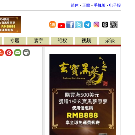
简体
-
正體
-
手机版
-
电子报
专题
寰宇
维权
视频
杂谈