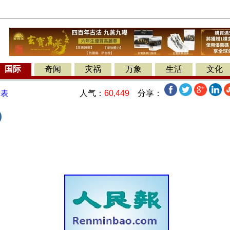
国际
奇闻
灾祸
万象
生活
文化
人气：
60,449
分享：
发表
)