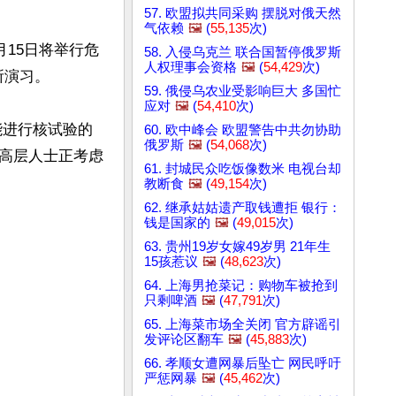
57. 欧盟拟共同采购 摆脱对俄天然
气依赖
🖼️
(
55,135
次)
月15日将举行危
58. 入侵乌克兰 联合国暂停俄罗斯
人权理事会资格
🖼️
(
54,429
次)
演习。

59. 俄侵乌农业受影响巨大 多国忙
应对
🖼️
(
54,410
次)
能进行核试验的
60. 欧中峰会 欧盟警告中共勿协助
俄罗斯
🖼️
(
54,068
次)
高层人士正考虑
61. 封城民众吃饭像数米 电视台却
教断食
🖼️
(
49,154
次)
62. 继承姑姑遗产取钱遭拒 银行：
钱是国家的
🖼️
(
49,015
次)
63. 贵州19岁女嫁49岁男 21年生
15孩惹议
🖼️
(
48,623
次)
64. 上海男抢菜记：购物车被抢到
只剩啤酒
🖼️
(
47,791
次)
65. 上海菜市场全关闭 官方辟谣引
发评论区翻车
🖼️
(
45,883
次)
66. 孝顺女遭网暴后坠亡 网民呼吁
严惩网暴
🖼️
(
45,462
次)