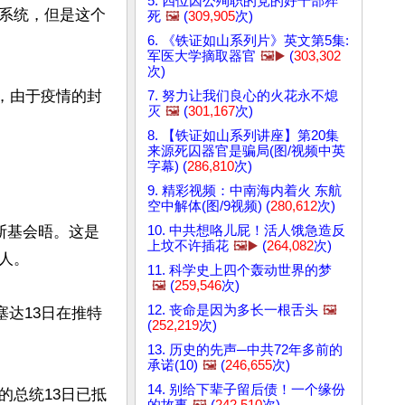
5. 四位因公殉职的党的好干部猝
系统，但是这个
死
🖼️
(
309,905
次)
6. 《铁证如山系列片》英文第5集:
军医大学摘取器官
🖼️▶️
(
303,302
次)
，由于疫情的封
7. 努力让我们良心的火花永不熄
灭
🖼️
(
301,167
次)
8. 【铁证如山系列讲座】第20集
来源死囚器官是骗局(图/视频中英
字幕) (
286,810
次)
9. 精彩视频：中南海内着火 东航
空中解体(图/9视频) (
280,612
次)
10. 中共想咯儿屁！活人饿急造反
斯基会晤。这是
上坟不许插花
🖼️▶️
(
264,082
次)
。

11. 科学史上四个轰动世界的梦
🖼️
(
259,546
次)
12. 丧命是因为多长一根舌头
🖼️
塞达13日在推特
(
252,219
次)
13. 历史的先声─中共72年多前的
承诺(10)
🖼️
(
246,655
次)
14. 别给下辈子留后债！一个缘份
的总统13日已抵
的故事
🖼️
(
242,510
次)