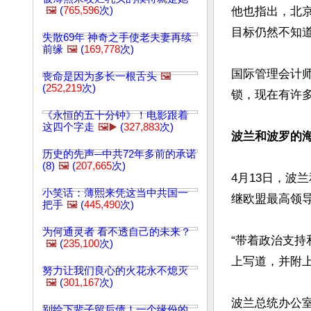
🖼️
(
765,596
次)
他也指出，北
目标仍然不知道
失散69年 神奇之手使老夫妻再续
前缘
🖼️
(
169,778
次)
国际管理会计
丧命是因为多长一根舌头
🖼️
(
252,219
次)
锁，现在有许多
《永恒的五十分钟》！电影跟着
这四个字走
🖼️▶️
(
327,883
次)
波兰和波罗的海
历史的先声─中共72年多前的承诺
(8)
🖼️
(
207,665
次)
4月13日，波
小笑话：薄熙来凭这当中共国一
继欧盟最高领
把手
🖼️
(
445,490
次)
为何通灵者 看不透自己的未来？
“带着政治支持
🖼️
(
235,100
次)
上写道，并附上
努力让我们良心的火花永不熄灭
🖼️
(
301,167
次)
波兰总统办公
别给下辈子留后债！一个缘份的