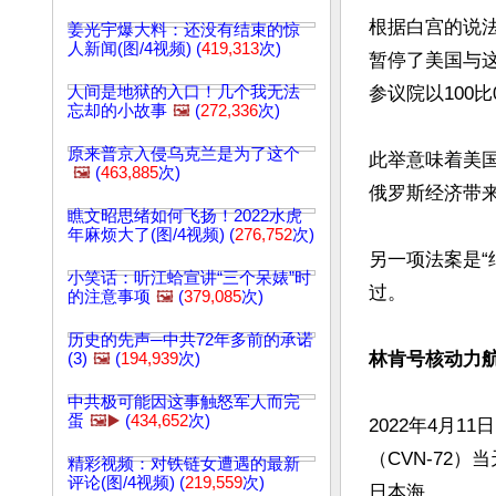
根据白宫的说法
姜光宇爆大料：还没有结束的惊
人新闻(图/4视频) (
419,313
次)
暂停了美国与
人间是地狱的入口！几个我无法
参议院以100比
忘却的小故事
🖼️
(
272,336
次)
原来普京入侵乌克兰是为了这个
此举意味着美
🖼️
(
463,885
次)
俄罗斯经济带来
瞧文昭思绪如何飞扬！2022水虎
年麻烦大了(图/4视频) (
276,752
次)
另一项法案是“
小笑话：听江蛤宣讲“三个呆婊”时
过。

的注意事项
🖼️
(
379,085
次)
历史的先声─中共72年多前的承诺
林肯号核动力航
(3)
🖼️
(
194,939
次)
中共极可能因这事触怒军人而完
蛋
🖼️▶️
(
434,652
次)
2022年4月
（CVN-72
精彩视频：对铁链女遭遇的最新
评论(图/4视频) (
219,559
次)
日本海。
