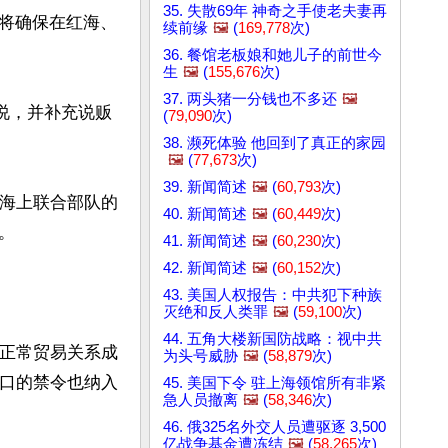
35. 失散69年 神奇之手使老夫妻再
将确保在红海、
续前缘
🖼️
(
169,778
次)
36. 餐馆老板娘和她儿子的前世今
生
🖼️
(
155,676
次)
37. 两头猪一分钱也不多还
🖼️
说，并补充说贩
(
79,090
次)
38. 濒死体验 他回到了真正的家园
🖼️
(
77,673
次)
39. 新闻简述
🖼️
(
60,793
次)
的海上联合部队的
40. 新闻简述
🖼️
(
60,449
次)


41. 新闻简述
🖼️
(
60,230
次)
42. 新闻简述
🖼️
(
60,152
次)
43. 美国人权报告：中共犯下种族
灭绝和反人类罪
🖼️
(
59,100
次)
44. 五角大楼新国防战略：视中共
斯正常贸易关系成
为头号威胁
🖼️
(
58,879
次)
进口的禁令也纳入
45. 美国下令 驻上海领馆所有非紧
急人员撤离
🖼️
(
58,346
次)
46. 俄325名外交人员遭驱逐 3,500
亿战争基金遭冻结
🖼️
(
58,265
次)