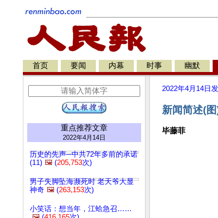
首页
要闻
内幕
时事
幽默
2022年4月14日
新闻简述(图
重点推荐文章
毕藤菲
2022年4月14日
历史的先声─中共72年多前的承诺
(11)
🖼️
(
205,753
次)
男子失脚坠海濒死时 老天爷大显
神奇
🖼️
(
263,153
次)
小笑话：想当年，江蛤急召……
🖼️
(
416,165
次)