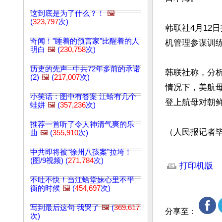
这到底是为了什么？！
🖼️
(
323,797
次)
韩联社4月12
奇闻！"睡着的预言家"比醒着的人
机管理参谋训练
明白
🖼️
(
230,758
次)
历史的先声─中共72年多前的承诺
韩联社称，分析
(2)
🖼️
(
217,007
次)
情况下，美航
小笑话：图中有答案 江蛤有几个
登上航母对朝鲜
蛙姘
🖼️
(
357,236
次)
推荐一首听了令人神清气爽的乐
（人民报记者
曲
🖼️
(
355,910
次)
中共即将被“徐州八孩案”拉垮！
文章网址: http://w
(图/9视频) (
271,784
次)
打印机版
不吐不快！当江蛤堂妹心里不平
衡的时候
🖼️
(
454,697
次)
写到最后这句 我哭了
🖼️
(
369,617
分享至：
次)