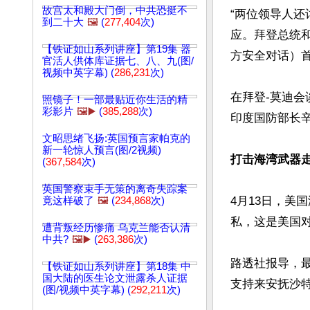
故宫太和殿大门倒，中共恐挺不
“两位领导人
到二十大
🖼️
(
277,404
次)
应。拜登总统和
【铁证如山系列讲座】第19集 器
方安全对话）首
官活人供体库证据七、八、九(图/
视频中英字幕) (
286,231
次)
在拜登-莫迪
照镜子！一部最贴近你生活的精
彩影片
🖼️▶️
(
385,288
次)
印度国防部长辛
文昭思绪飞扬:英国预言家帕克的
新一轮惊人预言(图/2视频)
打击海湾武器走
(
367,584
次)
英国警察束手无策的离奇失踪案
4月13日，美
竟这样破了
🖼️
(
234,868
次)
私，这是美国
遭背叛经历惨痛 乌克兰能否认清
中共?
🖼️▶️
(
263,386
次)
路透社报导，
【铁证如山系列讲座】第18集 中
国大陆的医生论文泄露杀人证据
支持来安抚沙
(图/视频中英字幕) (
292,211
次)