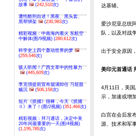
故事
🖼️
(
242,510
次)
达基辅。

遭性酷刑自述！黑夜、黑头套、
黑帮绑架
🖼️
(
230,983
次)
爱沙尼亚总统
队，以及对战争
精彩视频：中南海内着火 东航空
中解体(图/9视频) (
280,612
次)
科学史上四个轰动世界的梦
🖼️
出于安全原因，
(
259,546
次)
骇人听闻！广西文革中的性暴力
美印元首通话 
🖼️
(
445,609
次)
李克强提前宣布届满卸任 习屁股
4月11日，美
贼沉
🖼️
(
506,158
次)
示，加速或增加
短片《抓捕》很棒，今天《抓捕
Ⅱ》来了！(图/2视频) (
351,466
次)
白宫在会后发
精彩视频：拜习通话，决定中美
20年间最重要的一天(图/4视频)
源、技术和军
(
1,195,785
次)