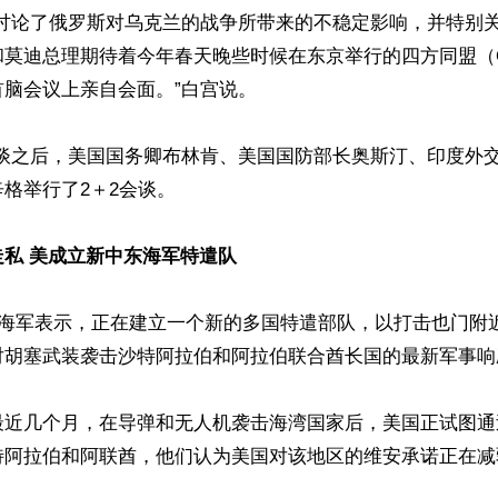
还讨论了俄罗斯对乌克兰的战争所带来的不稳定影响，并特别
莫迪总理期待着今年春天晚些时候在东京举行的四方同盟（Q
脑会议上亲自会面。”白宫说。

会谈之后，美国国务卿布林肯、美国国防部长奥斯汀、印度外
格举行了2＋2会谈。

私 美成立新中东海军特遣队
国海军表示，正在建立一个新的多国特遣部队，以打击也门附
对胡塞武装袭击沙特阿拉伯和阿拉伯联合酋长国的最新军事响应
最近几个月，在导弹和无人机袭击海湾国家后，美国正试图通
特阿拉伯和阿联酋，他们认为美国对该地区的维安承诺正在减弱