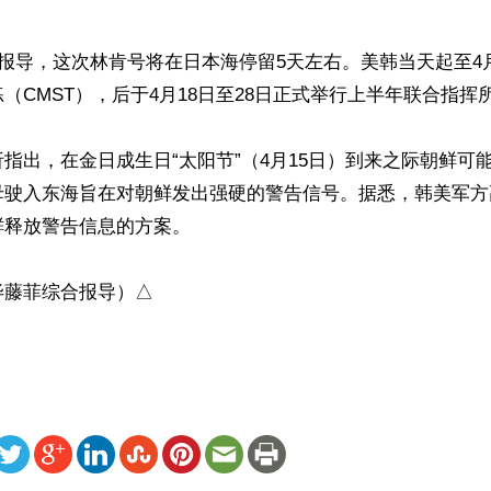
日报导，这次林肯号将在日本海停留5天左右。美韩当天起至4
（CMST），后于4月18日至28日正式举行上半年联合指挥所
指出，在金日成生日“太阳节”（4月15日）到来之际朝鲜可
母驶入东海旨在对朝鲜发出强硬的警告信号。据悉，韩美军方
释放警告信息的方案。

毕藤菲综合报导）△
ww.renminbao.com/rmb/articles/2022/4/14/74177.html