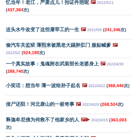
忆当年！老江，严肃点儿！拍证件照呢
🖼️
2022/5/11
(
437,384
次)
这头水牛改变了这些屠宰工的一生
🖼️
(
241,346
次)
2022/5/6
偷汽车关监狱 薄熙来被黑老大踢肿肛门 服贴喊爹
🖼️
(
524,190
次)
2022/5/2
一个真实故事：鬼魂附在武装部长老婆身上
🖼️
2022/4/30
(
288,740
次)
小笑话：想当年 薄一波给孙子起名
🖼️
(
368,446
次)
2022/4/22
借尸还阳！河北唐山的一桩奇事
🖼️
(
268,524
次)
2022/4/20
释迦牟尼佛为何救不了他家乡的人
🖼️▶️
(
363,003
2022/4/19
次)