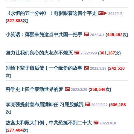
《永恒的五十分钟》！电影跟着这四个字走
🖼️▶️
2022/4/3
(
327,883
次)
小笑话：薄熙来凭这当中共国一把手
🖼️
(
445,492
次)
2022/4/1
努力让我们良心的火花永不熄灭
🖼️
(
301,167
次)
2022/3/29
别给下辈子留后债！一个缘份的故事
🖼️
(
242,510
2022/3/28
次)
科学史上四个轰动世界的梦
🖼️
(
259,546
次)
2022/3/25
李克强提前宣布届满卸任 习屁股贼沉
🖼️
(
506,158
2022/3/22
次)
故宫太和殿大门倒，中共恐挺不到二十大
🖼️
2022/3/18
(
277,404
次)