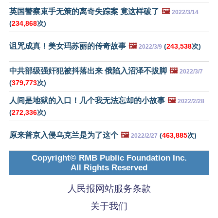
英国警察束手无策的离奇失踪案 竟这样破了
🖼️
2022/3/14
(
234,868
次)
诅咒成真！美女玛苏丽的传奇故事
🖼️
(
243,538
次)
2022/3/9
中共部级强奸犯被抖落出来 俄陷入沼泽不拔脚
🖼️
2022/3/7
(
379,773
次)
人间是地狱的入口！几个我无法忘却的小故事
🖼️
2022/2/28
(
272,336
次)
原来普京入侵乌克兰是为了这个
🖼️
(
463,885
次)
2022/2/27
Copyright© RMB Public Foundation Inc.
All Rights Reserved
人民报网站服务条款
关于我们