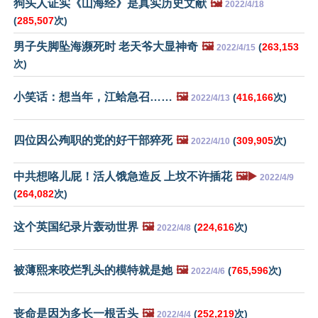
狗头人证实《山海经》是真实历史文献
🖼️
2022/4/18
(
285,507
次)
男子失脚坠海濒死时 老天爷大显神奇
🖼️
(
263,153
2022/4/15
次)
小笑话：想当年，江蛤急召……
🖼️
(
416,166
次)
2022/4/13
四位因公殉职的党的好干部猝死
🖼️
(
309,905
次)
2022/4/10
中共想咯儿屁！活人饿急造反 上坟不许插花
🖼️▶️
2022/4/9
(
264,082
次)
这个英国纪录片轰动世界
🖼️
(
224,616
次)
2022/4/8
被薄熙来咬烂乳头的模特就是她
🖼️
(
765,596
次)
2022/4/6
丧命是因为多长一根舌头
🖼️
(
252,219
次)
2022/4/4