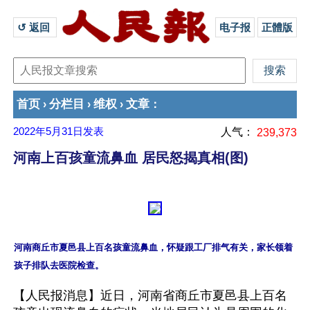
↺ 返回 
电子报
正體版
首页
分栏目
维权
文章
›
›
›
：
2022年5月31日
发表
人气：
239,373
河南上百孩童流鼻血 居民怒揭真相(图)
河南商丘市夏邑县上百名孩童流鼻血，怀疑跟工厂排气有关，家长领着
【人民报消息】近日，河南省商丘市夏邑县上百名