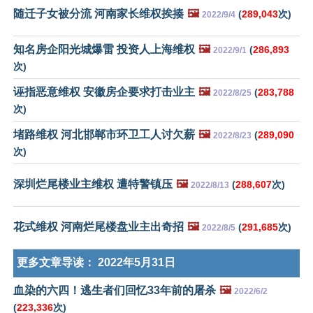
随迁子女被分流 河南家长维权挨揍
🖼️
(
289,043
次)
2022/9/4
知名房企阳光城爆雷 投资人上海维权
🖼️
(
286,893
2022/9/1
次)
诬指恶意维权 安徽房企要求打击业主
🖼️
(
283,788
2022/8/25
次)
堵路维权 河北邯郸市环卫工人讨欠薪
🖼️
(
289,090
2022/8/23
次)
深圳烂尾楼业主维权 遭特警镇压
🖼️
(
288,607
次)
2022/8/13
花式维权 河南烂尾楼盘业主出奇招
🖼️
(
291,685
次)
2022/8/5
更多文章导读：
2022年5月31日
血染的六四！逃生者们回忆33年前的屠杀
🖼️
2022/6/2
(
223,336
次)