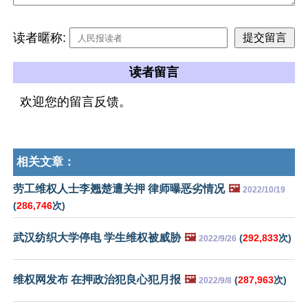
读者暱称:
读者留言
欢迎您的留言反馈。
相关文章：
劳工维权人士李翘楚遭关押 律师曝恶劣情况
🖼️
2022/10/19
(
286,746
次)
武汉纺织大学停电 学生维权被威胁
🖼️
(
292,833
次)
2022/9/26
维权网发布 在押政治犯良心犯月报
🖼️
(
287,963
次)
2022/9/8