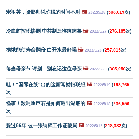
宋祖英，摄影师说你脱的时间不对
🖼️
(
508,619
次)
2022/5/28
冷血封控现惨剧 中共制造猴痘病毒
🖼️
(
276,185
次)
2022/5/27
挨饿能使寿命翻倍 白开水最好喝
🖼️
(
257,015
次)
2022/5/26
每当母亲节 请别…别忘记这位母亲
🖼️
(
305,956
次)
2022/5/20
哇！“国际在线”出的这新闻就怕联想
🖼️
(
193,765
2022/5/19
次)
怪事！数吨重巨石是如何逃出湖底的
🖼️
(
236,556
2022/5/18
次)
躲过66年 被一张纳粹工作证破局
🖼️
(
218,382
次)
2022/5/12