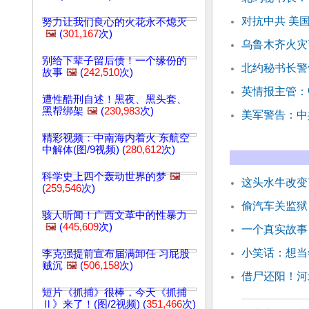
对抗中共 美
努力让我们良心的火花永不熄灭
🖼️
(
301,167
次)
乌鲁木齐火灾
别给下辈子留后债！一个缘份的
北约秘书长警
故事
🖼️
(
242,510
次)
英情报主管：
遭性酷刑自述！黑夜、黑头套、
黑帮绑架
🖼️
(
230,983
次)
美军警告：中
精彩视频：中南海内着火 东航空
中解体(图/9视频) (
280,612
次)
科学史上四个轰动世界的梦
🖼️
这头水牛改变
(
259,546
次)
偷汽车关监狱
骇人听闻！广西文革中的性暴力
🖼️
(
445,609
次)
一个真实故事
小笑话：想当
李克强提前宣布届满卸任 习屁股
贼沉
🖼️
(
506,158
次)
借尸还阳！河
短片《抓捕》很棒，今天《抓捕
Ⅱ》来了！(图/2视频) (
351,466
次)