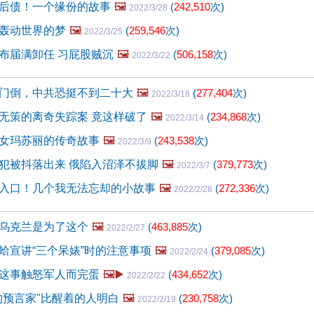
后债！一个缘份的故事
🖼️
(
242,510
次)
2022/3/28
轰动世界的梦
🖼️
(
259,546
次)
2022/3/25
布届满卸任 习屁股贼沉
🖼️
(
506,158
次)
2022/3/22
门倒，中共恐挺不到二十大
🖼️
(
277,404
次)
2022/3/18
无策的离奇失踪案 竟这样破了
🖼️
(
234,868
次)
2022/3/14
女玛苏丽的传奇故事
🖼️
(
243,538
次)
2022/3/9
犯被抖落出来 俄陷入沼泽不拔脚
🖼️
(
379,773
次)
2022/3/7
入口！几个我无法忘却的小故事
🖼️
(
272,336
次)
2022/2/28
乌克兰是为了这个
🖼️
(
463,885
次)
2022/2/27
蛤宣讲“三个呆婊”时的注意事项
🖼️
(
379,085
次)
2022/2/24
这事触怒军人而完蛋
🖼️▶️
(
434,652
次)
2022/2/22
的预言家"比醒着的人明白
🖼️
(
230,758
次)
2022/2/19