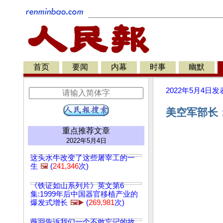
首页
要闻
内幕
时事
幽默
2022年5月4日
发
美空军部长
重点推荐文章
2022年5月4日
这头水牛改变了这些屠宰工的一
生
🖼️
(
241,346
次)
《铁证如山系列片》英文第6
集:1999年后中国器官移植产业的
爆发式增长
🖼️▶️
(
269,981
次)
薇羽告诉我们一个不敢忘记的故