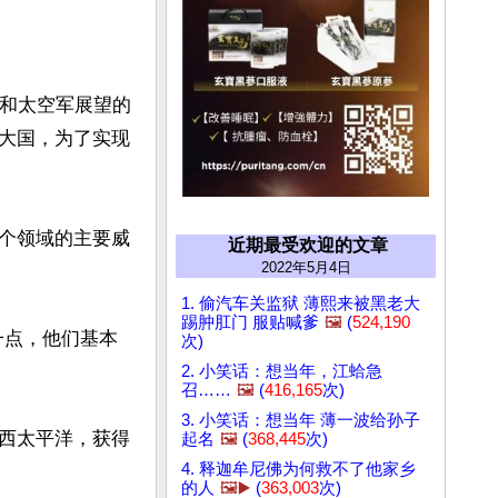
军和太空军展望的
大国，为了实现
个领域的主要威
近期最受欢迎的文章
2022年5月4日
1. 偷汽车关监狱 薄熙来被黑老大
踢肿肛门 服贴喊爹
🖼️
(
524,190
一点，他们基本
次)
2. 小笑话：想当年，江蛤急
召……
🖼️
(
416,165
次)
3. 小笑话：想当年 薄一波给孙子
西太平洋，获得
起名
🖼️
(
368,445
次)
4. 释迦牟尼佛为何救不了他家乡
的人
🖼️▶️
(
363,003
次)