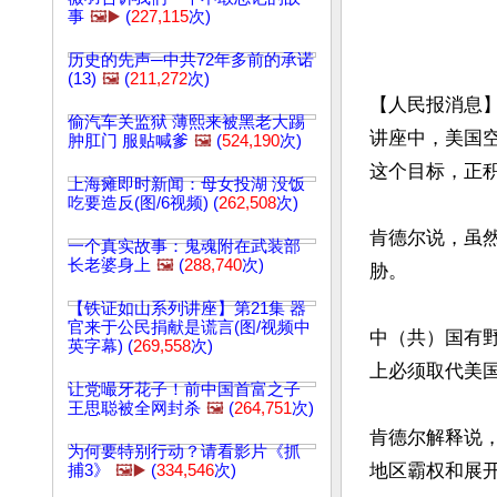
事
🖼️▶️
(
227,115
次)
历史的先声─中共72年多前的承诺
(13)
🖼️
(
211,272
次)
【人民报消息
偷汽车关监狱 薄熙来被黑老大踢
讲座中，美国
肿肛门 服贴喊爹
🖼️
(
524,190
次)
这个目标，正积
上海瘫即时新闻：母女投湖 没饭
吃要造反(图/6视频) (
262,508
次)
肯德尔说，虽
一个真实故事：鬼魂附在武装部
长老婆身上
🖼️
(
288,740
次)
胁。

【铁证如山系列讲座】第21集 器
官来于公民捐献是谎言(图/视频中
中（共）国有
英字幕) (
269,558
次)
上必须取代美国
让党嘬牙花子！前中国首富之子
王思聪被全网封杀
🖼️
(
264,751
次)
肯德尔解释说
为何要特别行动？请看影片《抓
地区霸权和展开
捕3》
🖼️▶️
(
334,546
次)