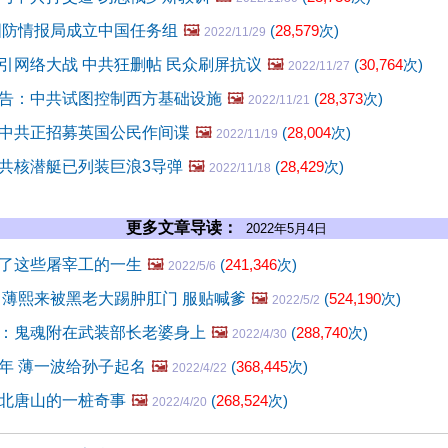
国防情报局成立中国任务组
🖼️
(
28,579
次)
2022/11/29
引网络大战 中共狂删帖 民众刷屏抗议
🖼️
(
30,764
次)
2022/11/27
告：中共试图控制西方基础设施
🖼️
(
28,373
次)
2022/11/21
中共正招募英国公民作间谍
🖼️
(
28,004
次)
2022/11/19
共核潜艇已列装巨浪3导弹
🖼️
(
28,429
次)
2022/11/18
更多文章导读：
2022年5月4日
了这些屠宰工的一生
🖼️
(
241,346
次)
2022/5/6
 薄熙来被黑老大踢肿肛门 服贴喊爹
🖼️
(
524,190
次)
2022/5/2
：鬼魂附在武装部长老婆身上
🖼️
(
288,740
次)
2022/4/30
年 薄一波给孙子起名
🖼️
(
368,445
次)
2022/4/22
北唐山的一桩奇事
🖼️
(
268,524
次)
2022/4/20