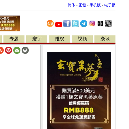
简体
-
正體
-
手机版
-
电子报
专题
寰宇
维权
视频
杂谈