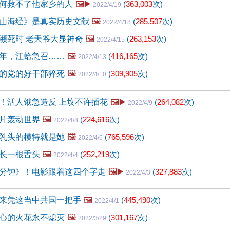
何救不了他家乡的人
🖼️▶️
(
363,003
次)
2022/4/19
山海经》是真实历史文献
🖼️
(
285,507
次)
2022/4/18
濒死时 老天爷大显神奇
🖼️
(
263,153
次)
2022/4/15
年，江蛤急召……
🖼️
(
416,165
次)
2022/4/13
的党的好干部猝死
🖼️
(
309,905
次)
2022/4/10
！活人饿急造反 上坟不许插花
🖼️▶️
(
264,082
次)
2022/4/9
片轰动世界
🖼️
(
224,616
次)
2022/4/8
乳头的模特就是她
🖼️
(
765,596
次)
2022/4/6
长一根舌头
🖼️
(
252,219
次)
2022/4/4
分钟》！电影跟着这四个字走
🖼️▶️
(
327,883
次)
2022/4/3
来凭这当中共国一把手
🖼️
(
445,490
次)
2022/4/1
心的火花永不熄灭
🖼️
(
301,167
次)
2022/3/29