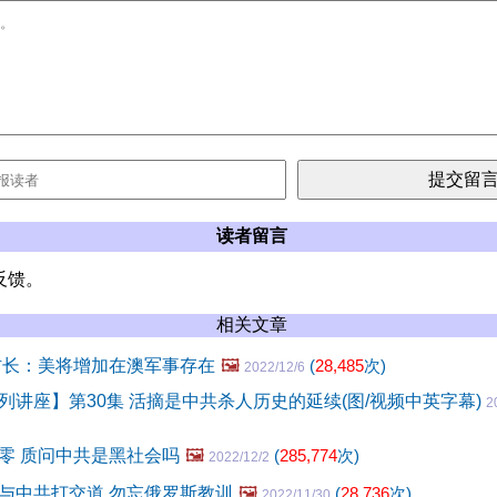
读者留言
反馈。
相关文章
防长：美将增加在澳军事存在
🖼️
(
28,485
次)
2022/12/6
列讲座】第30集 活摘是中共杀人历史的延续(图/视频中英字幕)
2
零 质问中共是黑社会吗
🖼️
(
285,774
次)
2022/12/2
与中共打交道 勿忘俄罗斯教训
🖼️
(
28,736
次)
2022/11/30