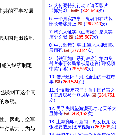
5. 为何要特别行动？请看影片
《抓捕3》
🖼️▶️
(
334,546
次)
中共的军事发展
6. 一个真实故事：鬼魂附在武装
部长老婆身上
🖼️
(
288,740
次)
7. 狗头人证实《山海经》是真实
历史文献
🖼️
(
285,507
次)
把美国赶出该地
8. 中共歌舞升平 上海老人饿到吃
屎而死
🖼️
(
277,827
次)
9. 【铁证如山系列讲座】第21集
器官来于公民捐献是谎言(图/视频
们能为经济制定
中英字幕) (
269,558
次)
10. 借尸还阳！河北唐山的一桩奇
事
🖼️
(
268,524
次)
11. 让党嘬牙花子！前中国首富之
尔也谈到了这个问
子王思聪被全网封杀
🖼️
(
264,751
次)
系统。

12. 男子失脚坠海濒死时 老天爷大
显神奇
🖼️
(
263,153
次)
性。因此，空军
13. 上海瘫即时新闻：母女投湖 没
饭吃要造反(图/6视频) (
262,508
次)
生存能力，为与
14. 薇羽告诉我们一个不敢忘记的