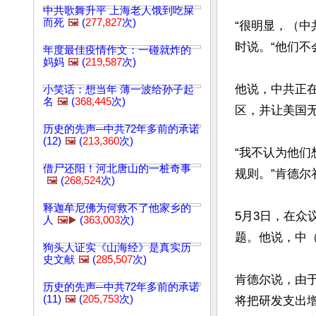
中共歌舞升平 上海老人饿到吃屎
而死
🖼️
(
277,827
次)
“很明显，（
时说。“他们不
年度最佳疫情作文：一碰就炸的
妈妈
🖼️
(
219,587
次)
他说，中共正
小笑话：想当年 薄一波给孙子起
名
🖼️
(
368,445
次)
区，并让美国无
历史的先声─中共72年多前的承诺
(12)
🖼️
(
213,360
次)
“我不认为他
借尸还阳！河北唐山的一桩奇事
规则。”肯德尔
🖼️
(
268,524
次)
释迦牟尼佛为何救不了他家乡的
5月3日，在
人
🖼️▶️
(
363,003
次)
题。他说，中
狗头人证实《山海经》是真实历
史文献
🖼️
(
285,507
次)
肯德尔说，由
历史的先声─中共72年多前的承诺
(11)
🖼️
(
205,753
次)
将把研发支出