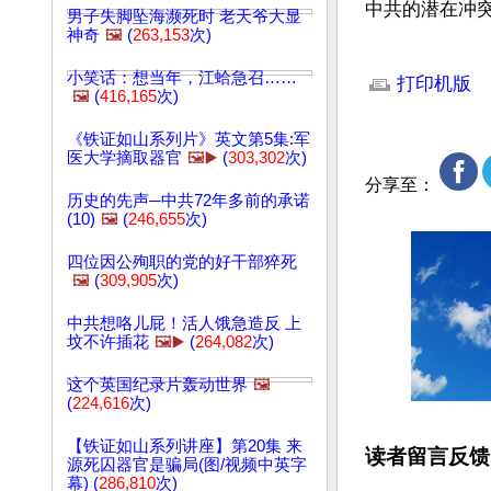
中共的潜在冲
男子失脚坠海濒死时 老天爷大显
神奇
🖼️
(
263,153
次)
文章网址: http://w
小笑话：想当年，江蛤急召……
打印机版
🖼️
(
416,165
次)
《铁证如山系列片》英文第5集:军
医大学摘取器官
🖼️▶️
(
303,302
次)
分享至：
历史的先声─中共72年多前的承诺
(10)
🖼️
(
246,655
次)
四位因公殉职的党的好干部猝死
🖼️
(
309,905
次)
中共想咯儿屁！活人饿急造反 上
坟不许插花
🖼️▶️
(
264,082
次)
这个英国纪录片轰动世界
🖼️
(
224,616
次)
【铁证如山系列讲座】第20集 来
读者留言反馈
源死囚器官是骗局(图/视频中英字
幕) (
286,810
次)