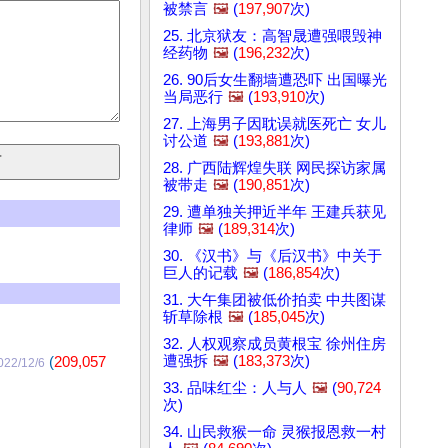
被禁言
🖼️
(
197,907
次)
25. 北京狱友：高智晟遭强喂毁神
经药物
🖼️
(
196,232
次)
26. 90后女生翻墙遭恐吓 出国曝光
当局恶行
🖼️
(
193,910
次)
27. 上海男子因耽误就医死亡 女儿
讨公道
🖼️
(
193,881
次)
28. 广西陆辉煌失联 网民探访家属
被带走
🖼️
(
190,851
次)
29. 遭单独关押近半年 王建兵获见
律师
🖼️
(
189,314
次)
30. 《汉书》与《后汉书》中关于
巨人的记载
🖼️
(
186,854
次)
31. 大午集团被低价拍卖 中共图谋
斩草除根
🖼️
(
185,045
次)
32. 人权观察成员黄根宝 徐州住房
遭强拆
🖼️
(
183,373
次)
(
209,057
022/12/6
33. 品味红尘：人与人
🖼️
(
90,724
次)
34. 山民救猴一命 灵猴报恩救一村