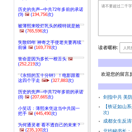
历史的先声─中共72年多前的承诺
(9)
🖼️
(
194,756
次)
被薄熙来咬烂乳头的模特就是她
🖼️
(
765,596
次)
失散69年 神奇之手使老夫妻再续
读者暱称:
前缘
🖼️
(
169,778
次)
丧命是因为多长一根舌头
🖼️
(
252,219
次)
欢迎您的留言
《永恒的五十分钟》！电影跟着
这四个字走
🖼️▶️
(
327,883
次)
历史的先声─中共72年多前的承诺
(8)
🖼️
(
207,665
次)
剑指中共 美
【铁证如山系
小笑话：薄熙来凭这当中共国一
次)
把手
🖼️
(
445,490
次)
成都女生反清
为何通灵者 看不透自己的未来？
🖼️
(
235,100
次)
北约秘书长：