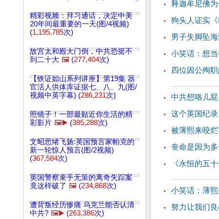
释迦牟尼佛为
精彩视频：拜习通话，决定中美
狗头人证实《
20年间最重要的一天(图/4视频)
(
1,195,785
次)
男子失脚坠海
故宫太和殿大门倒，中共恐挺不
小笑话：想当
到二十大
🖼️
(
277,404
次)
四位因公殉职
【铁证如山系列讲座】第19集 器
官活人供体库证据七、八、九(图/
视频中英字幕) (
286,231
次)
中共想咯儿屁
这个英国纪录
照镜子！一部最贴近你生活的精
彩影片
🖼️▶️
(
385,288
次)
被薄熙来咬烂
文昭思绪飞扬:英国预言家帕克的
丧命是因为多
新一轮惊人预言(图/2视频)
(
367,584
次)
《永恒的五十
英国警察束手无策的离奇失踪案
竟这样破了
🖼️
(
234,868
次)
小笑话：薄熙
遭背叛经历惨痛 乌克兰能否认清
努力让我们良
中共?
🖼️▶️
(
263,386
次)