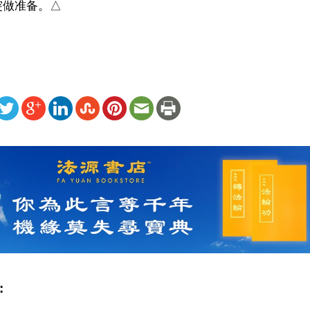
突做准备。△
ww.renminbao.com/rmb/articles/2022/5/4/74269.html
: