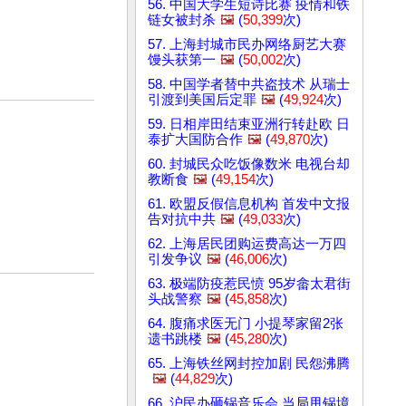
56. 中国大学生短诗比赛 疫情和铁
链女被封杀
🖼️
(
50,399
次)
57. 上海封城市民办网络厨艺大赛
馒头获第一
🖼️
(
50,002
次)
58. 中国学者替中共盗技术 从瑞士
引渡到美国后定罪
🖼️
(
49,924
次)
59. 日相岸田结束亚洲行转赴欧 日
泰扩大国防合作
🖼️
(
49,870
次)
60. 封城民众吃饭像数米 电视台却
教断食
🖼️
(
49,154
次)
61. 欧盟反假信息机构 首发中文报
告对抗中共
🖼️
(
49,033
次)
62. 上海居民团购运费高达一万四
引发争议
🖼️
(
46,006
次)
63. 极端防疫惹民愤 95岁畲太君街
头战警察
🖼️
(
45,858
次)
64. 腹痛求医无门 小提琴家留2张
遗书跳楼
🖼️
(
45,280
次)
65. 上海铁丝网封控加剧 民怨沸腾
🖼️
(
44,829
次)
66. 沪民办砸锅音乐会 当局甩锅境