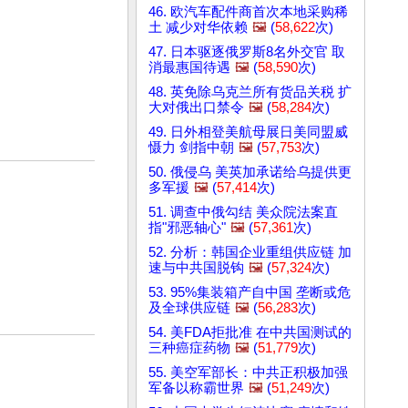
46. 欧汽车配件商首次本地采购稀
土 减少对华依赖
🖼️
(
58,622
次)
47. 日本驱逐俄罗斯8名外交官 取
消最惠国待遇
🖼️
(
58,590
次)
48. 英免除乌克兰所有货品关税 扩
大对俄出口禁令
🖼️
(
58,284
次)
49. 日外相登美航母展日美同盟威
慑力 剑指中朝
🖼️
(
57,753
次)
50. 俄侵乌 美英加承诺给乌提供更
多军援
🖼️
(
57,414
次)
51. 调查中俄勾结 美众院法案直
指"邪恶轴心"
🖼️
(
57,361
次)
52. 分析：韩国企业重组供应链 加
速与中共国脱钩
🖼️
(
57,324
次)
53. 95%集装箱产自中国 垄断或危
及全球供应链
🖼️
(
56,283
次)
54. 美FDA拒批准 在中共国测试的
三种癌症药物
🖼️
(
51,779
次)
55. 美空军部长：中共正积极加强
军备以称霸世界
🖼️
(
51,249
次)