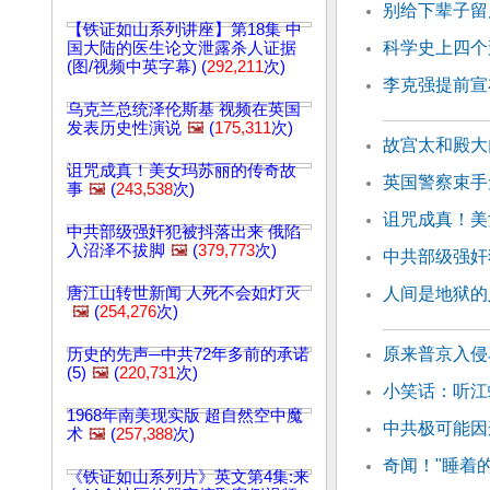
别给下辈子留
【铁证如山系列讲座】第18集 中
科学史上四个
国大陆的医生论文泄露杀人证据
(图/视频中英字幕) (
292,211
次)
李克强提前宣
乌克兰总统泽伦斯基 视频在英国
发表历史性演说
🖼️
(
175,311
次)
故宫太和殿大
诅咒成真！美女玛苏丽的传奇故
英国警察束手
事
🖼️
(
243,538
次)
诅咒成真！美
中共部级强奸犯被抖落出来 俄陷
入沼泽不拔脚
🖼️
(
379,773
次)
中共部级强奸
唐江山转世新闻 人死不会如灯灭
人间是地狱的
🖼️
(
254,276
次)
原来普京入侵
历史的先声─中共72年多前的承诺
(5)
🖼️
(
220,731
次)
小笑话：听江
1968年南美现实版 超自然空中魔
中共极可能因
术
🖼️
(
257,388
次)
奇闻！"睡着
《铁证如山系列片》英文第4集:来