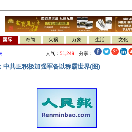
国际
奇闻
灾祸
万象
生活
文化
人气：
51,249
分享：
表
：中共正积极加强军备以称霸世界(图)