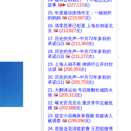
故事
🖼️▶️
(
227,115
次)
15. 年度最佳疫情作文：一碰就炸
的妈妈
🖼️
(
219,587
次)
16. 清零恶果已彰显 上海在倒逼北
京
🖼️
(
213,827
次)
17. 历史的先声─中共72年多前的
承诺(12)
🖼️
(
213,360
次)
18. 历史的先声─中共72年多前的
承诺(13)
🖼️
(
211,272
次)
19. 上海人祸不断 律师吁公开封控
法源
🖼️
(
206,993
次)
20. 历史的先声─中共72年多前的
承诺(11)
🖼️
(
205,753
次)
21. 大翻译运动 号召推翻长城防火
墙
🖼️
(
205,313
次)
22. 曝光官员言论 重庆李学志被批
捕
🖼️
(
202,888
次)
23. 提交小花梅舅舅视频 前媒体人
被调查
🖼️
(
199,096
次)
24. 质疑连花清瘟胶囊 王思聪微博