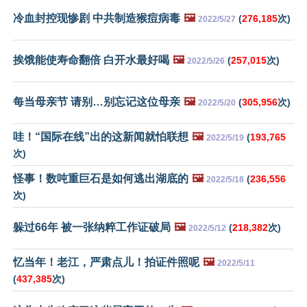
冷血封控现惨剧 中共制造猴痘病毒
🖼️
(
276,185
次)
2022/5/27
挨饿能使寿命翻倍 白开水最好喝
🖼️
(
257,015
次)
2022/5/26
每当母亲节 请别…别忘记这位母亲
🖼️
(
305,956
次)
2022/5/20
哇！“国际在线”出的这新闻就怕联想
🖼️
(
193,765
2022/5/19
次)
怪事！数吨重巨石是如何逃出湖底的
🖼️
(
236,556
2022/5/18
次)
躲过66年 被一张纳粹工作证破局
🖼️
(
218,382
次)
2022/5/12
忆当年！老江，严肃点儿！拍证件照呢
🖼️
2022/5/11
(
437,385
次)