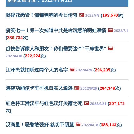
更多文章导读：
2022年7月1日
敲碎花岗岩！猫猫狗狗的今日传奇
🖼️
(
193,570
次)
2022/7/3
搞笑七一！第一次知道中共是啥玩意的萌娃表情
🖼️
2022/7/1
(
336,784
次)
赶快告诉家人和朋友！你们需要这个"干净世界"
🖼️
(
222,224
次)
2022/6/30
江泽民就怕听这两个人的名字
🖼️
(
296,235
次)
2022/6/29
遥视功能使卡车司机自在又逍遥
🖼️
(
264,349
次)
2022/6/26
红色特工潘汉年与红色汉奸关露之死
🖼️
(
307,173
2022/6/21
次)
没商量！恶警敢强奸 就切下阴茎
🖼️
(
388,143
次)
2022/6/18