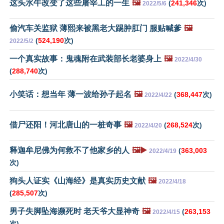
这头水牛改变了这些屠宰工的一生
🖼️
(
241,346
次)
2022/5/6
偷汽车关监狱 薄熙来被黑老大踢肿肛门 服贴喊爹
🖼️
(
524,190
次)
2022/5/2
一个真实故事：鬼魂附在武装部长老婆身上
🖼️
2022/4/30
(
288,740
次)
小笑话：想当年 薄一波给孙子起名
🖼️
(
368,447
次)
2022/4/22
借尸还阳！河北唐山的一桩奇事
🖼️
(
268,524
次)
2022/4/20
释迦牟尼佛为何救不了他家乡的人
🖼️▶️
(
363,003
2022/4/19
次)
狗头人证实《山海经》是真实历史文献
🖼️
2022/4/18
(
285,507
次)
男子失脚坠海濒死时 老天爷大显神奇
🖼️
(
263,153
2022/4/15
次)