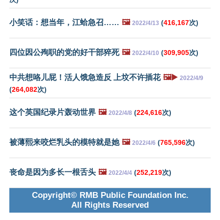
小笑话：想当年，江蛤急召……
🖼️
(
416,167
次)
2022/4/13
四位因公殉职的党的好干部猝死
🖼️
(
309,905
次)
2022/4/10
中共想咯儿屁！活人饿急造反 上坟不许插花
🖼️▶️
2022/4/9
(
264,082
次)
这个英国纪录片轰动世界
🖼️
(
224,616
次)
2022/4/8
被薄熙来咬烂乳头的模特就是她
🖼️
(
765,596
次)
2022/4/6
丧命是因为多长一根舌头
🖼️
(
252,219
次)
2022/4/4
Copyright© RMB Public Foundation Inc.
All Rights Reserved