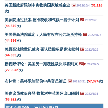
英国新政府限制中资收购国家敏感企业
🖼️
(
31,116
2022/10/4
次)
美参院通过法案 批准税收和气候一揽子计划
🖼️
2022/8/7
(
44,879
次)
美国最高法院裁定：人民有权在公共场所持枪
🖼️
2022/6/27
(
44,696
次)
美最高法院世纪裁决 否认堕胎权是宪法权利
🖼️
2022/6/26
(
44,633
次)
新视野评论：美国另一颠覆性裁决即将到来
🖼️▶️
2022/7/5
(
226,945
次)
布林肯：美将限制部份中共官员签证
🖼️
(
57,374
次)
2022/3/21
美参议员敦促拜登 收紧对中芯国际出口限制
🖼️
2022/1/31
(
68,922
次)