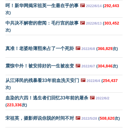
呵！新华网揭宋祖英一生最在乎的事
🖼️
(
292,443
2022/6/14
次)
中共决不解密的密闻：毛行宫的故事
🖼️
(
303,452
2022/6/13
次)
真准！老婆给薄熙来占了一个死卦
🖼️
(
366,829
次)
2022/6/8
震惊中外！被安排好的一生被改变
🖼️
(
304,846
次)
2022/6/7
从江泽民的残暴看33年前血洗天安门
🖼️
(
254,437
2022/6/4
次)
血染的六四！逃生者们回忆33年前的屠杀
🖼️
2022/6/2
(
223,336
次)
宋祖英，摄影师说你脱的时间不对
🖼️
(
508,620
次)
2022/5/28