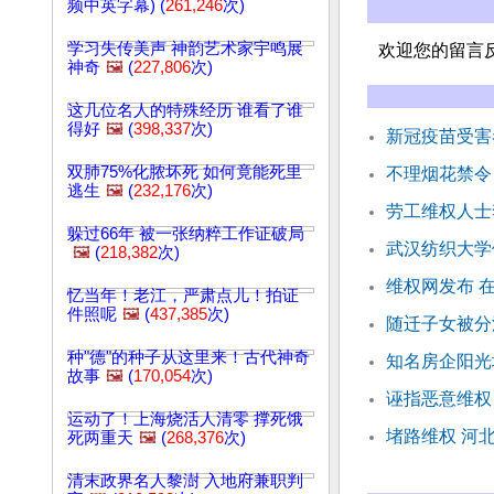
频中英字幕) (
261,246
次)
学习失传美声 神韵艺术家宇鸣展
欢迎您的留言
神奇
🖼️
(
227,806
次)
这几位名人的特殊经历 谁看了谁
得好
🖼️
(
398,337
次)
新冠疫苗受害
双肺75%化脓坏死 如何竟能死里
不理烟花禁令
逃生
🖼️
(
232,176
次)
劳工维权人士
躲过66年 被一张纳粹工作证破局
武汉纺织大学
🖼️
(
218,382
次)
维权网发布 
忆当年！老江，严肃点儿！拍证
件照呢
🖼️
(
437,385
次)
随迁子女被分
种"德"的种子从这里来！古代神奇
知名房企阳光
故事
🖼️
(
170,054
次)
诬指恶意维权
运动了！上海烧活人清零 撑死饿
堵路维权 河
死两重天
🖼️
(
268,376
次)
清末政界名人黎澍 入地府兼职判