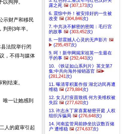
5. 红色特工潘汉年与红色汉奸关
以拘押。

露之死
🖼️
(
307,173
次)
6. 震惊中外！被安排好的一生被
改变
🖼️
(
304,846
次)
员公示财产和移民
7. 中共决不解密的密闻：毛行宫
判刑3年半。

的故事
🖼️
(
303,452
次)
8. 一部震撼人心灵的无声影片
🖼️
▶️
(
295,497
次)
沭县法院举行闭
9. 呵！新华网揭宋祖英一生最在
议，不得与媒体
乎的事
🖼️
(
292,443
次)
10. 《铁证如山系列片》英文第7
集:中共向海外倾销器官
🖼️▶️
(
281,241
次)
刚结束。

11. 曝清零积案作假 湖北访民再遭
维稳
🖼️
(
279,884
次)
12. 女儿打疫苗致残 何方美维权被
。唯一让她感到
失踪
🖼️
(
277,620
次)
13. 许志永丁家喜案秘密开庭 人权
组织斥骗局
🖼️
(
276,648
次)
14. 河南监管局前静坐抗议数百储
二人的庭审引起
户 遭维稳
🖼️
(
274,637
次)