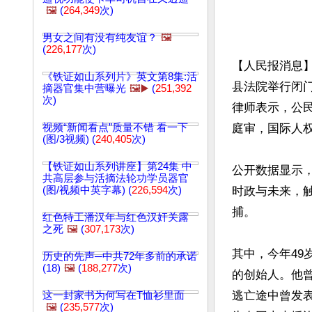
🖼️
(
264,349
次)
男女之间有没有纯友谊？
🖼️
(
226,177
次)
【人民报消息】
《铁证如山系列片》英文第8集:活
县法院举行闭门
摘器官集中营曝光
🖼️▶️
(
251,392
次)
律师表示，公
视频“新闻看点”质量不错 看一下
庭审，国际人权
(图/3视频) (
240,405
次)
【铁证如山系列讲座】第24集 中
公开数据显示，
共高层参与活摘法轮功学员器官
(图/视频中英字幕) (
226,594
次)
时政与未来，
捕。

红色特工潘汉年与红色汉奸关露
之死
🖼️
(
307,173
次)
其中，今年49
历史的先声─中共72年多前的承诺
(18)
🖼️
(
188,277
次)
的创始人。他曾
逃亡途中曾发表
这一封家书为何写在T恤衫里面
🖼️
(
235,577
次)