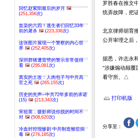
罗胜春在推文
回忆赵紫阳最后的岁月
🖼️
统弄故障，把
(
251,356
次)
血染的六四！逃生者们回忆33年
北京律师胡育
前的屠杀
🖼️
(
223,336
次)
公开审理之后，
这张图片展现一个警察的内心世
界
🖼️
(
252,405
次)
据悉，许志永
深圳群猪遭雷劈的警示非常值得
看
🖼️
(
295,081
次)
“涉嫌煽动颠覆
看守所。△
真实的土改：人肉包子与中共高
官之死
🖼️
(
265,155
次)
文章网址: http://w
历史的先声─中共72年多前的承诺
打印机版
(15)
🖼️
(
213,343
次)
宋祖英，摄影师说你脱的时间不
对
🖼️
(
508,620
次)
分享至：
冷血封控现惨剧 中共制造猴痘病
毒
🖼️
(
276,185
次)