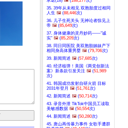
承诺(18)
🖼️
(
188,277
次)
35. 39年从未相见 双胞胎度过相同
人生
🖼️
(
88,446
次)
36. 儿子生死关头 无神论者惊见上
帝
🖼️
(
85,649
次)
37. 身体健康的灵丹妙药——"诚
实"
🖼️
(
85,209
次)
38. 同日同医院 美双胞胎姊妹产下
相同身高体重男婴
🖼️
(
79,706
次)
39. 新闻简述
🖼️
(
57,685
次)
40. 经济核弹！美国《两党创新法
案》新条款引发关注
🖼️
(
51,989
次)
41. 韩国成功发射自研火箭 目标
2031年登月
🖼️
(
51,761
次)
42. 新闻简述
🖼️
(
50,714
次)
43. 录音外泄 TikTok中国员工读取
美敏感数据
🖼️
(
50,554
次)
44. 新闻简述
🖼️
(
50,280
次)
45. 唐山再传暴力事件 女歌手遭群