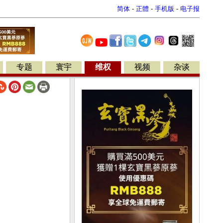
简体
-
正體
-
手机版
-
电子报
专题
寰宇
维权
视频
杂谈