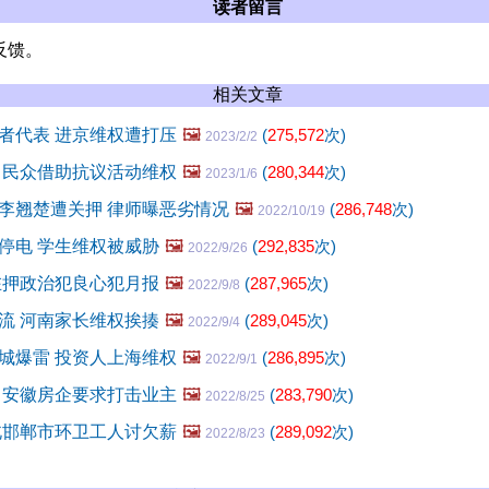
读者留言
反馈。
相关文章
者代表 进京维权遭打压
🖼️
(
275,572
次)
2023/2/2
 民众借助抗议活动维权
🖼️
(
280,344
次)
2023/1/6
李翘楚遭关押 律师曝恶劣情况
🖼️
(
286,748
次)
2022/10/19
停电 学生维权被威胁
🖼️
(
292,835
次)
2022/9/26
在押政治犯良心犯月报
🖼️
(
287,965
次)
2022/9/8
流 河南家长维权挨揍
🖼️
(
289,045
次)
2022/9/4
城爆雷 投资人上海维权
🖼️
(
286,895
次)
2022/9/1
 安徽房企要求打击业主
🖼️
(
283,790
次)
2022/8/25
北邯郸市环卫工人讨欠薪
🖼️
(
289,092
次)
2022/8/23