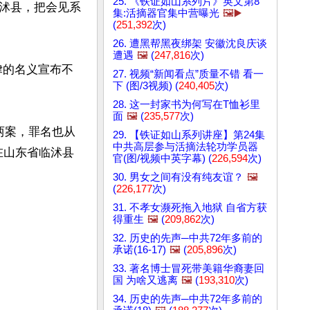
25. 《铁证如山系列片》英文第8
沭县，把会见系
集:活摘器官集中营曝光
🖼️▶️
(
251,392
次)
26. 遭黑帮黑夜绑架 安徽沈良庆谈
遭遇
🖼️
(
247,816
次)
律的名义宣布不
27. 视频“新闻看点”质量不错 看一
下 (图/3视频) (
240,405
次)
28. 这一封家书为何写在T恤衫里
面
🖼️
(
235,577
次)
两案，罪名也从
29. 【铁证如山系列讲座】第24集
中共高层参与活摘法轮功学员器
在山东省临沭县
官(图/视频中英字幕) (
226,594
次)
30. 男女之间有没有纯友谊？
🖼️
(
226,177
次)
31. 不孝女濒死拖入地狱 自省方获
得重生
🖼️
(
209,862
次)
32. 历史的先声─中共72年多前的
承诺(16-17)
🖼️
(
205,896
次)
33. 著名博士冒死带美籍华裔妻回
国 为啥又逃离
🖼️
(
193,310
次)
34. 历史的先声─中共72年多前的