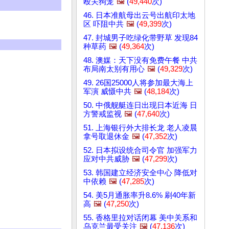
殴关狗笼
🖼️
(
49,440
次)
46. 日本准航母出云号出航印太地
区 吓阻中共
🖼️
(
49,399
次)
47. 封城男子吃绿化带野草 发现84
种草药
🖼️
(
49,364
次)
48. 澳媒：天下没有免费午餐 中共
布局南太别有用心
🖼️
(
49,329
次)
49. 26国25000人将参加最大海上
军演 威慑中共
🖼️
(
48,184
次)
50. 中俄舰艇连日出现日本近海 日
方警戒监视
🖼️
(
47,640
次)
51. 上海银行外大排长龙 老人凌晨
拿号取退休金
🖼️
(
47,352
次)
52. 日本拟设统合司令官 加强军力
应对中共威胁
🖼️
(
47,299
次)
53. 韩国建立经济安全中心 降低对
中依赖
🖼️
(
47,285
次)
54. 美5月通胀率升8.6% 刷40年新
高
🖼️
(
47,250
次)
55. 香格里拉对话闭幕 美中关系和
乌克兰最受关注
🖼️
(
47,136
次)