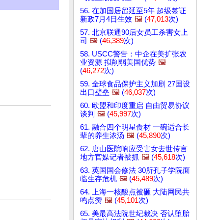
56. 在加国居留延至5年 超级签证
新政7月4日生效
🖼️
(
47,013
次)
57. 北京联通90后女员工杀害女上
司
🖼️
(
46,389
次)
58. USCC警告：中企在美扩张农
业资源 拟削弱美国优势
🖼️
(
46,272
次)
59. 全球食品保护主义加剧 27国设
出口壁垒
🖼️
(
46,037
次)
60. 欧盟和印度重启 自由贸易协议
谈判
🖼️
(
45,997
次)
61. 融合四个明星食材 一碗适合长
辈的养生浓汤
🖼️
(
45,890
次)
62. 唐山医院响应受害女去世传言
地方官媒记者被抓
🖼️
(
45,618
次)
63. 英国国会修法 30所孔子学院面
临生存危机
🖼️
(
45,489
次)
64. 上海一核酸点被砸 大陆网民共
鸣点赞
🖼️
(
45,101
次)
65. 美最高法院世纪裁决 否认堕胎