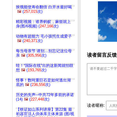
挨饿能使寿命翻倍 白开水最好喝
🖼️
(
257,015
次)
精彩视频：谁养蚂蚁，麻烦就上
身(图/6视频) (
247,166
次)
动物有超能力 毛小孩托生成爱子
🖼️
(
240,371
次)
每当母亲节 请别…别忘记这位母
读者留言反馈
亲
🖼️
(
305,956
次)
哇！“国际在线”出的这新闻就怕联
想
🖼️
(
193,765
次)
怪事！数吨重巨石是如何逃出湖
底的
🖼️
(
236,556
次)
历史的先声─中共72年多前的承诺
(14)
🖼️
(
227,448
次)
读者暱称:
【铁证如山系列讲座】第22集 最
初器官活人供体库主体来源 (图/视