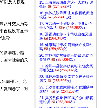
BC以及人权观
15. 上海服装城商户退租大游行 遭
镇压
🖼️
(
274,272
次)
16. 集体抗议降薪 山东数百教师遭
镇压
🖼️
(
272,413
次)
属及外交人员等
17. 方菲的一个好访谈：中共两个
最大的敌人
🖼️▶️
(
266,352
次)
平台也没有显示
18. 遥视功能使卡车司机自在又逍
局”。

遥
🖼️
(
264,349
次)
19. 健康码阻维权 河南储户被赋红
码
🖼️
(
259,453
次)
的影响越小越
20. 吉林信访局提霸王协议 息访也
要管控
🖼️
(
257,064
次)
，国际社会的关
21. 徐州丰县警察获表彰 铁链女案
再引关注
🖼️
(
256,082
次)
22. 批评极端防疫 南京女被送精神
病院
🖼️
(
255,606
次)
人出庭作证、允
23. 长沙富能案家属曝光 程渊狱中
人复制卷宗；对
遭酷刑
🖼️
📝 (
254,253
次)
24. 揭脱贫假象 网民实拍凉山婚宴
遭约谈
🖼️
(
253,204
次)