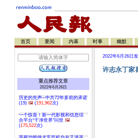
首页
要闻
内幕
时事
幽默
2022年6月26日
许志永丁家喜
重点推荐文章
2022年6月26日
历史的先声─中共72年多前的承诺
(19)
🖼️
(
191,962
次)
一个惊喜！新一代影视和信息综
合平台“干净世界”问世
🖼️
(
175,522
次)
遥视功能使卡车司机自在又逍遥