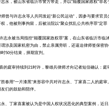
志永，被山东省临沂市警方带走，并以“颠覆国家政权”罪名予
律师曾与许志永等人共同发起“新公民运动”，因参与要求官
权，他被刑事拘留，后被法院以“聚众扰乱公共秩序罪”定罪，
，许志永被当局指控“颠覆国家政权罪”案，在山东省临沂市临
所谓涉及国家机密为由，禁止亲属旁听，还逼迫律师签保密协
8时50分结束，择期宣判。

家喜的庭审持续到21时许，黎雄兵律师才向记者短信确认：庭审
罗胜春用“一片漆黑”来形容中共对许志永、丁家喜二人的庭审
友们的鼓励和陪伴。

志永、丁家喜案被认为是中国人权状况恶化的典型案例，近日