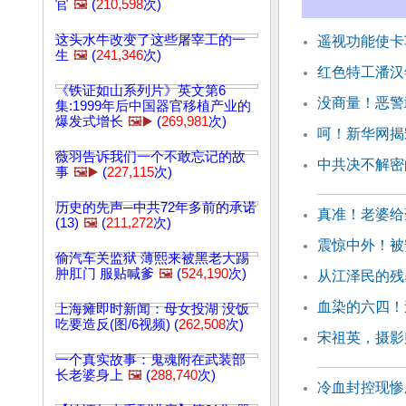
官
🖼️
(
210,598
次)
这头水牛改变了这些屠宰工的一
遥视功能使卡
生
🖼️
(
241,346
次)
红色特工潘汉
《铁证如山系列片》英文第6
没商量！恶警
集:1999年后中国器官移植产业的
爆发式增长
🖼️▶️
(
269,981
次)
呵！新华网揭
薇羽告诉我们一个不敢忘记的故
中共决不解密
事
🖼️▶️
(
227,115
次)
历史的先声─中共72年多前的承诺
真准！老婆给
(13)
🖼️
(
211,272
次)
震惊中外！被
偷汽车关监狱 薄熙来被黑老大踢
肿肛门 服贴喊爹
🖼️
(
524,190
次)
从江泽民的残
血染的六四！
上海瘫即时新闻：母女投湖 没饭
吃要造反(图/6视频) (
262,508
次)
宋祖英，摄影
一个真实故事：鬼魂附在武装部
长老婆身上
🖼️
(
288,740
次)
冷血封控现惨