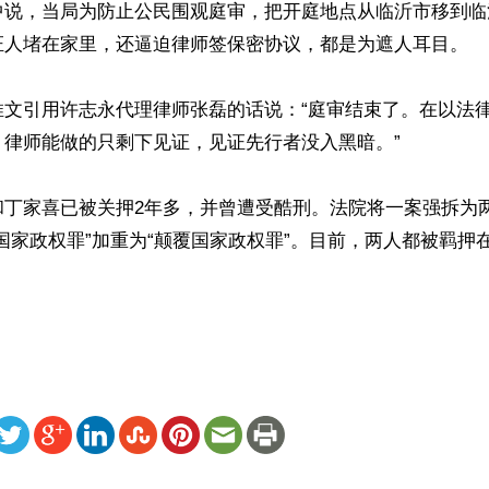
中说，当局为防止公民围观庭审，把开庭地点从临沂市移到临
证人堵在家里，还逼迫律师签保密协议，都是为遮人耳目。

推文引用许志永代理律师张磊的话说：“庭审结束了。在以法
律师能做的只剩下见证，见证先行者没入黑暗。”

和丁家喜已被关押2年多，并曾遭受酷刑。法院将一案强拆为
国家政权罪”加重为“颠覆国家政权罪”。目前，两人都被羁押
ww.renminbao.com/rmb/articles/2022/6/26/74526.html