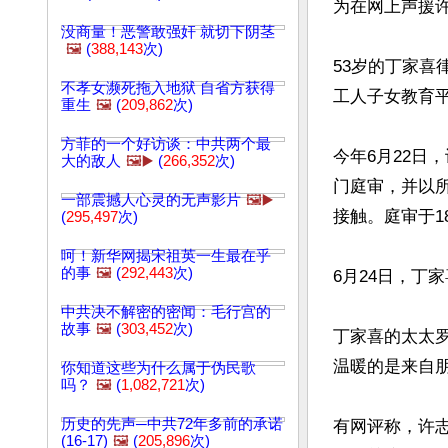
为在网上声援许
没商量！恶警敢强奸 就切下阴茎
🖼️
(
388,143
次)
53岁的丁家喜
不孝女濒死拖入地狱 自省方获得
工人子女教育平
重生
🖼️
(
209,862
次)
方菲的一个好访谈：中共两个最
今年6月22日
大的敌人
🖼️▶️
(
266,352
次)
门庭审，并以
一部震撼人心灵的无声影片
🖼️▶️
接触。庭审于1
(
295,497
次)
呵！新华网揭宋祖英一生最在乎
的事
🖼️
(
292,443
次)
6月24日，丁
中共决不解密的密闻：毛行宫的
故事
🖼️
(
303,452
次)
丁家喜的太太
温暖的是来自朋
你知道这些为什么属于伪民歌
吗？
🖼️
(
1,082,721
次)
历史的先声─中共72年多前的承诺
有网评称，许
(16-17)
🖼️
(
205,896
次)