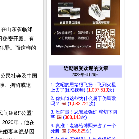
日在山东省临沭
日秘密开庭。有
犯罪。而这样的
近期最受欢迎的文章
2022年6月26日
论公民社会及中国
1. 文昭的思绪很飞扬：飞到火星
唤、拘留或逮
上去了(图/2视频) (
1,097,513
次)
2. 你知道这些为什么属于伪民歌
吗？
🖼️
(
1,082,721
次)
3. 没商量！恶警敢强奸 就切下阴
间组织“公盟”
茎
🖼️
(
388,143
次)
020年，他在
4. 真准！老婆给薄熙来占了一个
死卦
🖼️
(
366,829
次)
未婚妻李翘楚因