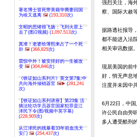
强烈关注，海外
著名博士冒死带美籍华裔妻回国
察、国际大赦等
为啥又逃离
🖼️
(
193,310
次)
文昭的思绪很飞扬：飞到火星上
据路透社报导
去了(图/2视频) (
1,097,513
次)
都不能进入法
真准！老婆给薄熙来占了一个死
相关审讯数据。
卦
🖼️
(
366,829
次)
震惊中外！被安排好的一生被改
变
🖼️
(
304,846
次)
现居美国的前
好，悄无声息
《铁证如山系列片》英文第7集:中
共向海外倾销器官
🖼️▶️
(
281,241
注度并未因中共
次)
【铁证如山系列讲座】第23集 活
6月22日，中
摘法轮功学员器官国家犯罪是江
泽民下令(图/视频中英字幕)
许公民自由旁
(
228,909
次)
多人遭受酷刑的
从江泽民的残暴看33年前血洗天
安门
🖼️
(
254,437
次)