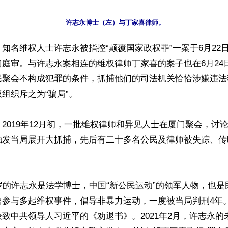
知名维权人士许志永被指控“颠覆国家政权罪”一案于6月22
庭审。与许志永案相连的维权律师丁家喜的案子也在6月24
民聚会不构成犯罪的条件，抓捕他们的司法机关恰恰涉嫌违法
组织斥之为“骗局”。

2019年12月初，一批维权律师和异见人士在厦门聚会，讨
触发当局展开大抓捕，先后有二十多名公民及律师被失踪、传
岁的许志永是法学博士，中国“新公民运动”的领军人物，也是民
参与多起维权事件，倡导非暴力运动，一度被当局判刑4年。2
致中共领导人习近平的《劝退书》。2021年2月，许志永的