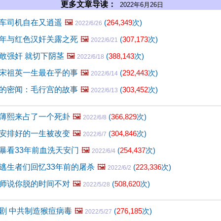
更多文章导读：
2022年6月26日
车司机自在又逍遥
🖼️
(
264,349
次)
2022/6/26
年与红色汉奸关露之死
🖼️
(
307,173
次)
2022/6/21
敢强奸 就切下阴茎
🖼️
(
388,143
次)
2022/6/18
宋祖英一生最在乎的事
🖼️
(
292,443
次)
2022/6/14
的密闻：毛行宫的故事
🖼️
(
303,452
次)
2022/6/13
薄熙来占了一个死卦
🖼️
(
366,829
次)
2022/6/8
安排好的一生被改变
🖼️
(
304,846
次)
2022/6/7
暴看33年前血洗天安门
🖼️
(
254,437
次)
2022/6/4
逃生者们回忆33年前的屠杀
🖼️
(
223,336
次)
2022/6/2
师说你脱的时间不对
🖼️
(
508,620
次)
2022/5/28
剧 中共制造猴痘病毒
🖼️
(
276,185
次)
2022/5/27