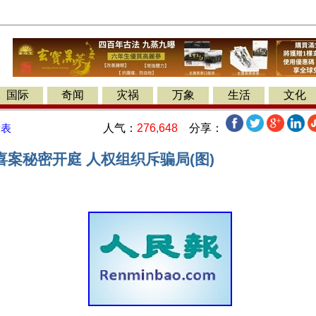
国际
奇闻
灾祸
万象
生活
文化
人气：
276,648
分享：
发表
案秘密开庭 人权组织斥骗局(图)