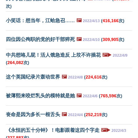
次)
小笑话：想当年，江蛤急召……
🖼️
(
416,166
次)
2022/4/13
四位因公殉职的党的好干部猝死
🖼️
(
309,905
次)
2022/4/10
中共想咯儿屁！活人饿急造反 上坟不许插花
🖼️▶️
2022/4/9
(
264,082
次)
这个英国纪录片轰动世界
🖼️
(
224,616
次)
2022/4/8
被薄熙来咬烂乳头的模特就是她
🖼️
(
765,596
次)
2022/4/6
丧命是因为多长一根舌头
🖼️
(
252,219
次)
2022/4/4
《永恒的五十分钟》！电影跟着这四个字走
🖼️▶️
2022/4/3
(
327,883
次)