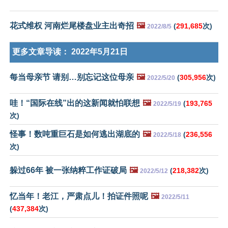
花式维权 河南烂尾楼盘业主出奇招
🖼️
(
291,685
次)
2022/8/5
更多文章导读：
2022年5月21日
每当母亲节 请别…别忘记这位母亲
🖼️
(
305,956
次)
2022/5/20
哇！“国际在线”出的这新闻就怕联想
🖼️
(
193,765
2022/5/19
次)
怪事！数吨重巨石是如何逃出湖底的
🖼️
(
236,556
2022/5/18
次)
躲过66年 被一张纳粹工作证破局
🖼️
(
218,382
次)
2022/5/12
忆当年！老江，严肃点儿！拍证件照呢
🖼️
2022/5/11
(
437,384
次)