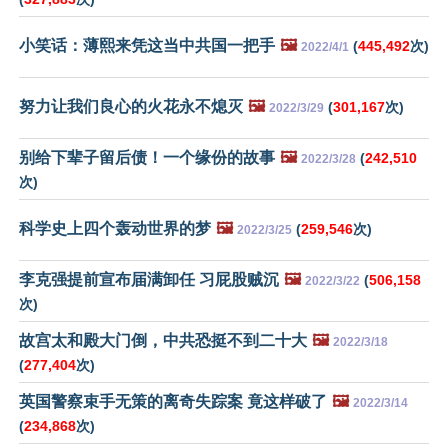
小笑话：薄熙来凭这当中共国一把手
🖼️
(
445,492
次)
2022/4/1
努力让我们良心的火花永不熄灭
🖼️
(
301,167
次)
2022/3/29
别给下辈子留后债！一个缘份的故事
🖼️
(
242,510
2022/3/28
次)
科学史上四个轰动世界的梦
🖼️
(
259,546
次)
2022/3/25
李克强提前宣布届满卸任 习屁股贼沉
🖼️
(
506,158
2022/3/22
次)
故宫太和殿大门倒，中共恐挺不到二十大
🖼️
2022/3/18
(
277,404
次)
英国警察束手无策的离奇失踪案 竟这样破了
🖼️
2022/3/14
(
234,868
次)