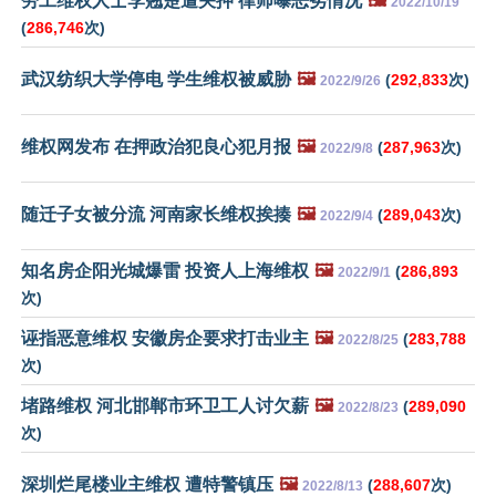
劳工维权人士李翘楚遭关押 律师曝恶劣情况
🖼️
2022/10/19
(
286,746
次)
武汉纺织大学停电 学生维权被威胁
🖼️
(
292,833
次)
2022/9/26
维权网发布 在押政治犯良心犯月报
🖼️
(
287,963
次)
2022/9/8
随迁子女被分流 河南家长维权挨揍
🖼️
(
289,043
次)
2022/9/4
知名房企阳光城爆雷 投资人上海维权
🖼️
(
286,893
2022/9/1
次)
诬指恶意维权 安徽房企要求打击业主
🖼️
(
283,788
2022/8/25
次)
堵路维权 河北邯郸市环卫工人讨欠薪
🖼️
(
289,090
2022/8/23
次)
深圳烂尾楼业主维权 遭特警镇压
🖼️
(
288,607
次)
2022/8/13