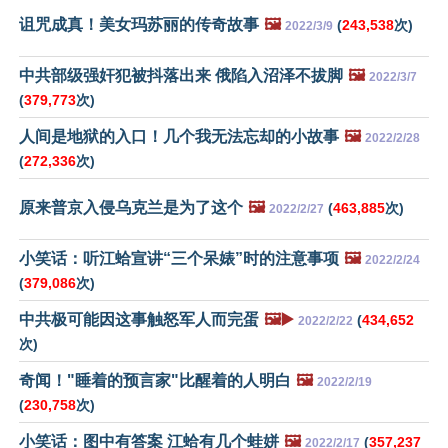
诅咒成真！美女玛苏丽的传奇故事
🖼️
(
243,538
次)
2022/3/9
中共部级强奸犯被抖落出来 俄陷入沼泽不拔脚
🖼️
2022/3/7
(
379,773
次)
人间是地狱的入口！几个我无法忘却的小故事
🖼️
2022/2/28
(
272,336
次)
原来普京入侵乌克兰是为了这个
🖼️
(
463,885
次)
2022/2/27
小笑话：听江蛤宣讲“三个呆婊”时的注意事项
🖼️
2022/2/24
(
379,086
次)
中共极可能因这事触怒军人而完蛋
🖼️▶️
(
434,652
2022/2/22
次)
奇闻！"睡着的预言家"比醒着的人明白
🖼️
2022/2/19
(
230,758
次)
小笑话：图中有答案 江蛤有几个蛙姘
🖼️
(
357,237
2022/2/17