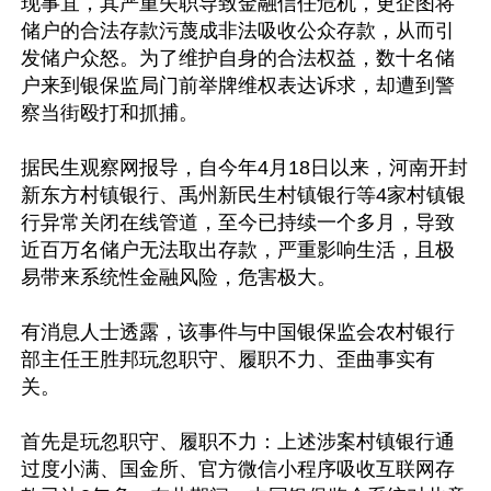
现事宜，其严重失职导致金融信任危机，更企图将
储户的合法存款污蔑成非法吸收公众存款，从而引
发储户众怒。为了维护自身的合法权益，数十名储
户来到银保监局门前举牌维权表达诉求，却遭到警
察当街殴打和抓捕。

据民生观察网报导，自今年4月18日以来，河南开封
新东方村镇银行、禹州新民生村镇银行等4家村镇银
行异常关闭在线管道，至今已持续一个多月，导致
近百万名储户无法取出存款，严重影响生活，且极
易带来系统性金融风险，危害极大。

有消息人士透露，该事件与中国银保监会农村银行
部主任王胜邦玩忽职守、履职不力、歪曲事实有
关。

首先是玩忽职守、履职不力：上述涉案村镇银行通
过度小满、国金所、官方微信小程序吸收互联网存