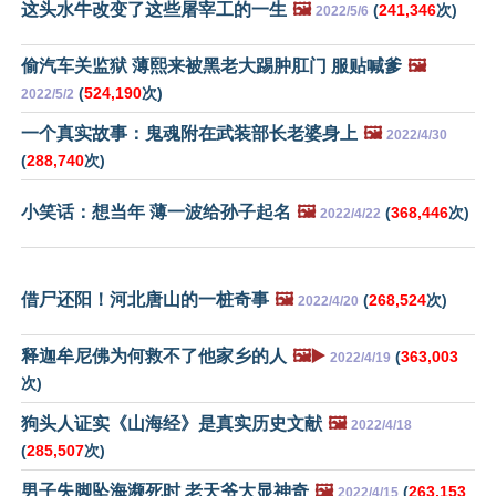
这头水牛改变了这些屠宰工的一生
🖼️
(
241,346
次)
2022/5/6
偷汽车关监狱 薄熙来被黑老大踢肿肛门 服贴喊爹
🖼️
(
524,190
次)
2022/5/2
一个真实故事：鬼魂附在武装部长老婆身上
🖼️
2022/4/30
(
288,740
次)
小笑话：想当年 薄一波给孙子起名
🖼️
(
368,446
次)
2022/4/22
借尸还阳！河北唐山的一桩奇事
🖼️
(
268,524
次)
2022/4/20
释迦牟尼佛为何救不了他家乡的人
🖼️▶️
(
363,003
2022/4/19
次)
狗头人证实《山海经》是真实历史文献
🖼️
2022/4/18
(
285,507
次)
男子失脚坠海濒死时 老天爷大显神奇
🖼️
(
263,153
2022/4/15