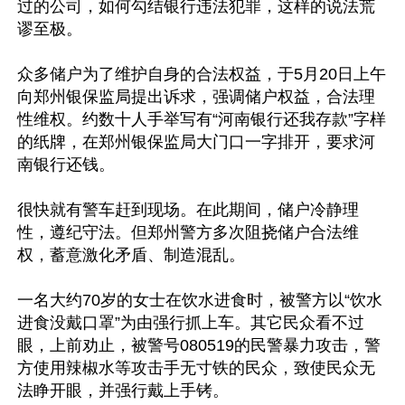
过的公司，如何勾结银行违法犯罪，这样的说法荒
谬至极。

众多储户为了维护自身的合法权益，于5月20日上午
向郑州银保监局提出诉求，强调储户权益，合法理
性维权。约数十人手举写有“河南银行还我存款”字样
的纸牌，在郑州银保监局大门口一字排开，要求河
南银行还钱。

很快就有警车赶到现场。在此期间，储户冷静理
性，遵纪守法。但郑州警方多次阻挠储户合法维
权，蓄意激化矛盾、制造混乱。

一名大约70岁的女士在饮水进食时，被警方以“饮水
进食没戴口罩”为由强行抓上车。其它民众看不过
眼，上前劝止，被警号080519的民警暴力攻击，警
方使用辣椒水等攻击手无寸铁的民众，致使民众无
法睁开眼，并强行戴上手铐。
