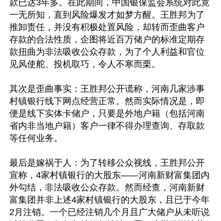
款已达3年多。在此期间，中国银保监会系统对此竟
一无所知，直到风险爆发才如梦方醒。王胜邦为了
推卸责任，并没有积极处置风险，却转而歪曲客户
存款的合法性质，企图将近百万储户的标准定期存
款扭曲为非法吸收公众存款，为了个人利益和官位
见风使舵、投机取巧，令人不寒而栗。

其次是歪曲事实：王胜邦公开谎称，河南几家涉事
村镇银行线下网点经营正常。然而实际情况是，即
便是线下实体卡储户，只要是外地户籍（包括河南
省内非当地户籍）客户一律不得办理查询、存取款
等任何业务。

最后是嫁祸于人：为了转移公众视线，王胜邦公开
宣称，4家村镇银行的大股东——河南新财富集团内
外勾结，非法吸收公众存款。然而经查，河南新财
富集团并非上述4家村镇银行的大股东，且已于今年
2月注销。一个已经注销几个月且广大储户从未听说