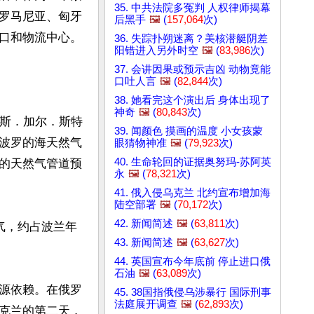
35. 中共法院多冤判 人权律师揭幕
罗马尼亚、匈牙
后黑手
🖼️
(
157,064
次)
口和物流中心。

36. 失踪扑朔迷离？美核潜艇阴差
阳错进入另外时空
🖼️
(
83,986
次)
37. 会讲因果或预示吉凶 动物竟能
口吐人言
🖼️
(
82,844
次)
38. 她看完这个演出后 身体出现了
神奇
🖼️
(
80,843
次)
纳斯．加尔．斯特
39. 闻颜色 摸画的温度 小女孩蒙
波罗的海天然气
眼猜物神准
🖼️
(
79,923
次)
40. 生命轮回的证据奥努玛-苏阿英
的天然气管道预
永
🖼️
(
78,321
次)
41. 俄入侵乌克兰 北约宣布增加海
陆空部署
🖼️
(
70,172
次)
42. 新闻简述
🖼️
(
63,811
次)
气，约占波兰年
43. 新闻简述
🖼️
(
63,627
次)
44. 英国宣布今年底前 停止进口俄
石油
🖼️
(
63,089
次)
源依赖。在俄罗
45. 38国指俄侵乌涉暴行 国际刑事
法庭展开调查
🖼️
(
62,893
次)
克兰的第二天，