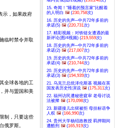
15. 奇闻！"睡着的预言家"比醒着
的人明白
🖼️
(
230,758
次)
表示，如果政府
16. 历史的先声─中共72年多前的
承诺(5)
🖼️
(
220,731
次)
17. 精彩视频：对铁链女遭遇的最
新评论(图/4视频) (
219,559
次)
施临时禁令并取
18. 历史的先声─中共72年多前的
承诺(2)
🖼️
(
217,007
次)
19. 历史的先声─中共72年多前的
承诺(4)
🖼️
(
210,744
次)
20. 历史的先声─中共72年多前的
承诺(3)
🖼️
(
194,939
次)
其全球各地的工
21. 乌克兰总统泽伦斯基 视频在英
国发表历史性演说
🖼️
(
175,311
次)
，并与盟国和美
22. 福州访民遭秘密庭审 老母讨说
法被撵
🖼️
(
170,098
次)
23. 新疆接儿出狱被拒 母挂标语争
人权
🖼️
(
166,990
次)
限制，只要这些
24. 贵州大学杨绍政教授 羁押期间
白俄罗斯。

遭酷刑
🖼️
(
165,919
次)