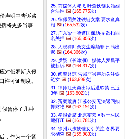
25. 前媒体人邓飞 吁查铁链女婚姻
合法性
🖼️
(
165,775
次)
一份声明中告诉路
26. 律师团关注铁链女案 要求查真
相
🖼️
(
165,532
次)
包括将更多当事
27. 广东梁一鸣遭国保劫持 欲扣罪
名关押
🖼️
(
165,355
次)
28. 人权律师余文生煽颠罪 刑满出
狱
🖼️
(
164,366
次)
29. 质疑《长津湖》 媒体人罗昌平
被起诉
🖼️
(
164,317
次)
为应对俄罗斯入侵
30. 闽警赴琼 告诫严兴声勿关注铁
链女
🖼️
(
163,898
次)
口许可证制度。
31. 律师江天勇出狱后遭软禁 已近
3年
🖼️
(
163,802
次)
32. 冤案荒唐 江苏公安无法返回扣
押财物
🖼️
(
163,191
次)
时候暂停了几种
33. 举报贪腐 北京密云区数十村民


遭打压
🖼️
(
161,781
次)
34. 徐州八孩铁链女引关注 各界要
求彻查
🖼️
(
159,983
次)
后，作为一个紧