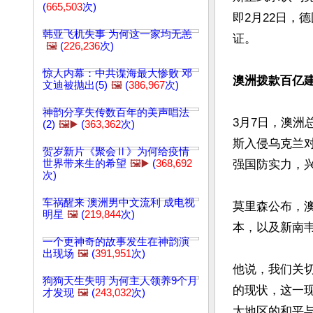
(
665,503
次)
即2月22日，德
韩亚飞机失事 为何这一家均无恙
证。

🖼️
(
226,236
次)
惊人内幕：中共谍海最大惨败 邓
澳洲拨款百亿建
文迪被抛出(5)
🖼️
(
386,967
次)
神韵分享失传数百年的美声唱法
3月7日，澳
(2)
🖼️▶️
(
363,362
次)
斯入侵乌克兰
贺岁新片《聚会Ⅱ》为何给疫情
世界带来生的希望
🖼️▶️
(
368,692
强国防实力，兴
次)
车祸醒来 澳洲男中文流利 成电视
莫里森公布，
明星
🖼️
(
219,844
次)
本，以及新南韦
一个更神奇的故事发生在神韵演
出现场
🖼️
(
391,951
次)
他说，我们关
狗狗天生失明 为何主人领养9个月
的现状，这一
才发现
🖼️
(
243,032
次)
太地区的和平与