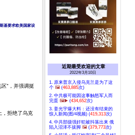
斯基要求欧美国家设
近期最受欢迎的文章
2022年3月10日
1. 原来普京入侵乌克兰是为了这
飞区”，并强调挺
个
🖼️
(
463,885
次)
2. 中共极可能因这事触怒军人而
完蛋
🖼️▶️
(
434,652
次)
3. 姜光宇爆大料：还没有结束的
上，拒绝了乌克
惊人新闻(图/4视频) (
419,313
次)
4. 中共部级强奸犯被抖落出来 俄
陷入沼泽不拔脚
🖼️
(
379,773
次)