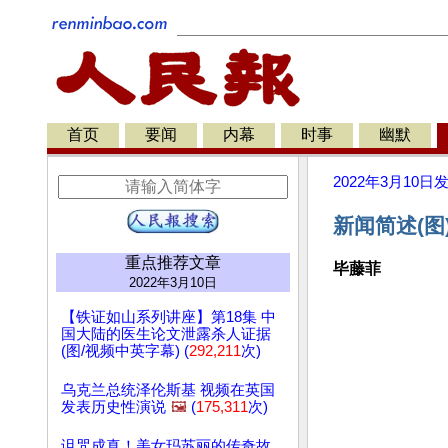
首页
要闻
内幕
时事
幽默
2022年3月10日
新闻简述(图
重点推荐文章
毕藤菲
2022年3月10日
【铁证如山系列讲座】第18集 中
国大陆的医生论文泄露杀人证据
(图/视频中英字幕) (
292,211
次)
乌克兰总统泽伦斯基 视频在英国
发表历史性演说
🖼️
(
175,311
次)
诅咒成真！美女玛苏丽的传奇故