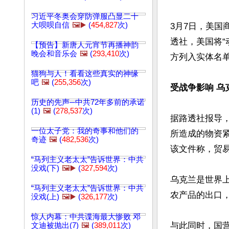
习近平冬奥会穿防弹服凸显二十
大呗呗自信
🖼️▶️
(
454,827
次)
3月7日，美
透社，美国将
【预告】新唐人元宵节再播神韵
晚会和音乐会
🖼️
(
293,410
次)
方列入实体名单
猫狗与人！看看这些真实的神缘
吧
🖼️
(
255,356
次)
受战争影响 乌
历史的先声─中共72年多前的承诺
(1)
🖼️
(
278,537
次)
据路透社报导
一位太子党：我的奇事和他们的
所造成的物资
奇迹
🖼️
(
482,536
次)
该文件称，贸易
“马列主义老太太”告诉世界：中共
没戏(下)
🖼️▶️
(
327,594
次)
乌克兰是世界
“马列主义老太太”告诉世界：中共
农产品的出口
没戏(上)
🖼️▶️
(
326,177
次)
惊人内幕：中共谍海最大惨败 邓
与此同时，国
文迪被抛出(7)
🖼️
(
389,011
次)