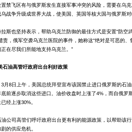
设置禁飞区有与俄罗斯发生直接军事冲突的风险，需要在乌克
俄乌战争升级成世界大战，使美国、英国等核大国与俄罗斯对峙
拉斯也坚持表示，帮助乌克兰防御的最佳方式是安置“防空武
并谴责，俄军空袭乌克兰医院的事件，她称这“绝对是可恶的、
正在尽我们所能地支持乌克兰。”

美石油高管吁政府出台利好政策
，3月8日上午，美国总统拜登宣布该国禁止进口俄罗斯的石
年底前逐步取消这些进口。油价收盘时上涨了4%，而自俄罗
已经上涨30%。

国石油公司高管们呼吁政府出台更有利的能源政策，以帮助该
剧的供应危机。
