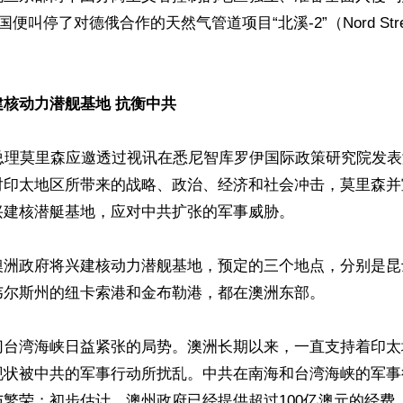
国便叫停了对德俄合作的天然气管道项目“北溪-2”（Nord Stre
核动力潜舰基地 抗衡中共
洲总理莫里森应邀透过视讯在悉尼智库罗伊国际政策研究院发
对印太地区所带来的战略、政治、经济和社会冲击，莫里森并
建核潜艇基地，应对中共扩张的军事威胁。

澳洲政府将兴建核动力潜舰基地，预定的三个地点，分别是昆
尔斯州的纽卡索港和金布勒港，都在澳洲东部。

切台湾海峡日益紧张的局势。澳洲长期以来，一直支持着印太
现状被中共的军事行动所扰乱。中共在南海和台湾海峡的军事
繁荣；初步估计，澳州政府已经提供超过100亿澳元的经费