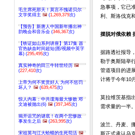
急事项，它已
毛主席死那天！莫言不愧诺贝尔
文学奖得主
🖼️
(
1,269,379
次)
利、斯洛伐克
【预告】新唐人中国新年播出神
韵晚会和音乐会 (
346,367
次)
摆脱对俄依赖 
【铁证如山系列讲座】第17集 器
官热缺血时间超短(图/视频中英字
据路透社报导
幕) (
295,495
次)
勒于奥斯陆举
真实神奇的田三牛转世经历
🖼️
管道项目的进
(
227,410
次)
计将于今年10月
上帝为何不奖赏好人 为何不惩罚
坏人？
🖼️
(
639,475
次)
莫拉维茨基指出
惊人内幕：中共谍海最大惨败 邓
文迪被抛出(6)
🖼️
(
397,345
次)
需求量的一半。
揭开诅咒的谜底！在两个悲惨故
事发生之后
🖼️
(
263,995
次)
波兰、丹麦、
宋祖英与江大蛤蟆的生死苟活
🖼️
斯正式承认乌