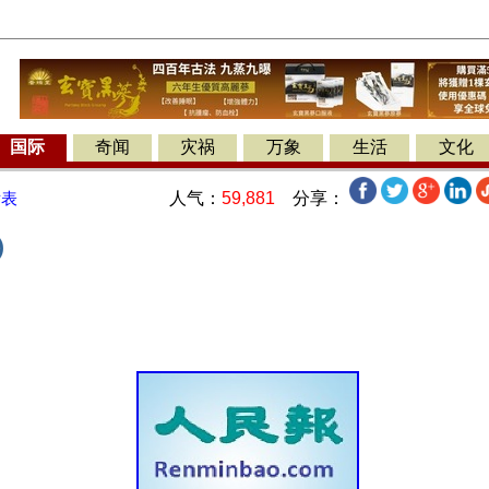
国际
奇闻
灾祸
万象
生活
文化
人气：
59,881
分享：
发表
)