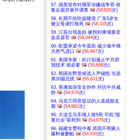
57. 德美宣布对俄军涉嫌战争罪 收
集证据并展开调查
🖼️
(
58,835
次)
58. 长期不给吃饭睡觉 广东5岁女
被父母虐打致死
🖼️
(
58,335
次)
59. 江苏出现血奴 被拐到柬埔寨卖
血卖器官
🖼️
(
58,044
次)
60. 欧盟承诺今年底前 减少逾半俄
天然气进口
🖼️
(
56,467
次)
61. 美国专家：此计划遏止中共窃
我技术 很必要
🖼️
(
55,688
次)
62. 韩国在野党候选人尹锡悦 当选
第20届总统
🖼️
(
55,621
次)
63. 英澳加深安全协作 对抗中共威
胁
🖼️
(
54,976
次)
64. 乌克兰同意提议的人道疏散走
廊
🖼️
(
54,882
次)
65. 大连宝马车撞人致5死 司机"报
复社会"获死刑
🖼️
(
54,676
次)
66. 福建女婴铊中毒 原因不明家人
爆料被删帖
🖼️
(
54,539
次)