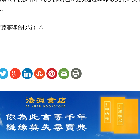
。

毕藤菲综合报导）△
ww.renminbao.com/rmb/articles/2022/3/10/74012.html