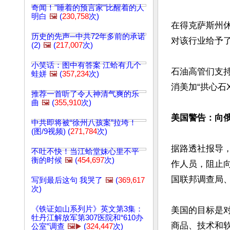
奇闻！"睡着的预言家"比醒着的人
明白
🖼️
(
230,758
次)
在得克萨斯州
历史的先声─中共72年多前的承诺
对该行业给予了
(2)
🖼️
(
217,007
次)
小笑话：图中有答案 江蛤有几个
石油高管们支
蛙姘
🖼️
(
357,234
次)
消美加“拱心石
推荐一首听了令人神清气爽的乐
曲
🖼️
(
355,910
次)
美国警告：向
中共即将被“徐州八孩案”拉垮！
(图/9视频) (
271,784
次)
据路透社报导
不吐不快！当江蛤堂妹心里不平
衡的时候
🖼️
(
454,697
次)
作人员，阻止
国联邦调查局
写到最后这句 我哭了
🖼️
(
369,617
次)
《铁证如山系列片》英文第3集：
美国的目标是
牡丹江解放军第307医院和“610办
商品、技术和
公室”调查
🖼️▶️
(
324,447
次)