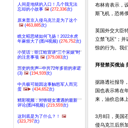
人间是地狱的入口！几个我无法
布林肯表示，
忘却的小故事
🖼️
(
272,336
次)
斯飞机，恐将
原来普京入侵乌克兰是为了这个
🖼️
(
463,885
次)
英国外交大臣特
瞧文昭思绪如何飞扬！2022水虎
立禁飞区”；
年麻烦大了(图/4视频) (
276,752
次)
惊的行为。我们
小笑话：听江蛤宣讲“三个呆婊”时
的注意事项
🖼️
(
379,083
次)
拜登禁买俄油 
历史的先声─中共72年多前的承诺
(3)
🖼️
(
194,939
次)
据路透社报导
中共极可能因这事触怒军人而完
蛋
🖼️▶️
(
434,652
次)
国也表示将在
来，油价总体上
精彩视频：对铁链女遭遇的最新
评论(图/4视频) (
219,559
次)
3月8日，美
这到底是为了什么？！
🖼️
(
323,797
次)
侵乌克兰后所加