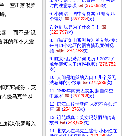
5. 小笑话：听江蛤宣讲“三个呆婊”
兰上空击落俄罗
时的注意事项
🖼️
(
379,083
次)
6. 小笑话：图中有答案 江蛤有几
。

个蛙姘
🖼️
(
357,234
次)
7. 这到底是为了什么？！
🖼️
(
323,797
次)
器”，而不是“设
8. 《铁证如山系列片》英文第4集:
鲁莽的和令人震
来自11个地区的器官摘取案例视
频
🖼️▶️
(
297,483
次)
9. 瞧文昭思绪如何飞扬！2022水
虎年麻烦大了(图/4视频) (
276,752
次)
10. 人间是地狱的入口！几个我无
法忘却的小故事
🖼️
(
272,336
次)
油和其它能源，英
11. 1968年南美现实版 超自然空
中魔术
🖼️
(
257,388
次)
斯入侵乌克兰以
12. 唐江山转世新闻 人死不会如灯
灭
🖼️
(
254,276
次)
13. 诅咒成真！美女玛苏丽的传奇
故事
🖼️
(
243,538
次)
行业解决俄罗斯入
14. 北京人在乌克兰逃命 小粉红在
墙内赞俄(图/2视频) (
233,248
次)