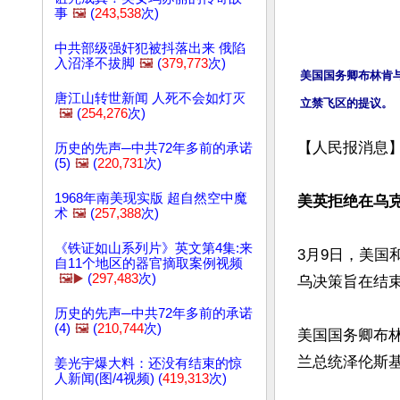
事
🖼️
(
243,538
次)
中共部级强奸犯被抖落出来 俄陷
入沼泽不拔脚
🖼️
(
379,773
次)
美国国务卿布林肯
唐江山转世新闻 人死不会如灯灭
🖼️
(
254,276
次)
【人民报消息】
历史的先声─中共72年多前的承诺
(5)
🖼️
(
220,731
次)
1968年南美现实版 超自然空中魔
美英拒绝在乌克
术
🖼️
(
257,388
次)
《铁证如山系列片》英文第4集:来
3月9日，美国
自11个地区的器官摘取案例视频
🖼️▶️
(
297,483
次)
乌决策旨在结束
历史的先声─中共72年多前的承诺
(4)
🖼️
(
210,744
次)
美国国务卿布
兰总统泽伦斯基
姜光宇爆大料：还没有结束的惊
人新闻(图/4视频) (
419,313
次)