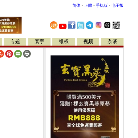
简体
-
正體
-
手机版
-
电子报
专题
寰宇
维权
视频
杂谈