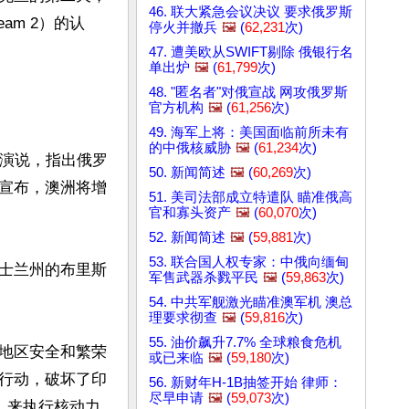
46. 联大紧急会议决议 要求俄罗斯
am 2）的认
停火并撤兵
🖼️
(
62,231
次)
47. 遭美欧从SWIFT剔除 俄银行名
单出炉
🖼️
(
61,799
次)
48. "匿名者"对俄宣战 网攻俄罗斯
官方机构
🖼️
(
61,256
次)
49. 海军上将：美国面临前所未有
的中俄核威胁
🖼️
(
61,234
次)
表演说，指出俄罗
50. 新闻简述
🖼️
(
60,269
次)
宣布，澳洲将增
51. 美司法部成立特遣队 瞄准俄高
官和寡头资产
🖼️
(
60,070
次)
52. 新闻简述
🖼️
(
59,881
次)
53. 联合国人权专家：中俄向缅甸
士兰州的布里斯
军售武器杀戮平民
🖼️
(
59,863
次)
54. 中共军舰激光瞄准澳军机 澳总
理要求彻查
🖼️
(
59,816
次)
55. 油价飙升7.7% 全球粮食危机
地区安全和繁荣
或已来临
🖼️
(
59,180
次)
行动，破坏了印
56. 新财年H-1B抽签开始 律师：
尽早申请
🖼️
(
59,073
次)
，来执行核动力