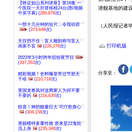
【铁证如山系列讲座】第16集 一
潜舰基地的建设
个医院一天肝肾移植24台(图/视频
中英字幕) (
289,878
次)
一部十几分钟的短片…令我动容
（人民报记者
🖼️▶️
(
373,648
次)
文章网址: http://w
天目挡不住：盲人雕刻师与盲人
打印机版
画家不盲
🖼️
(
226,278
次)
2022年3小时跨年缤纷夜节目
🖼️▶️
(
337,353
次)
分享至：
精彩视频！史料曝皇帝过节那天
干啥
🖼️
(
210,718
次)
美国龙卷风对这两家人为何不要
不要的
🖼️
(
216,639
次)
惊喜！神韵能量巨大 可疗愈身心
🖼️
(
304,158
次)
美丽模特多重性格 原来是22鬼轮
流上身
🖼️
(
235,348
次)