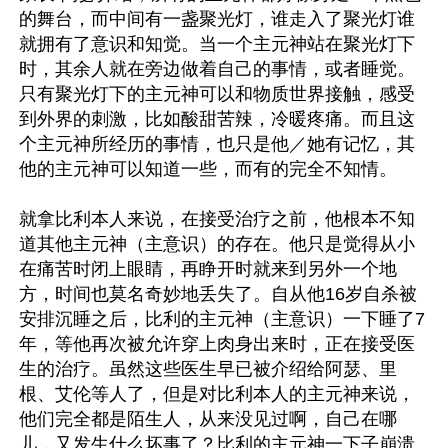
的舞台，而中间有一盏聚光灯，谁走入了聚光灯谁
就拥有了意识和知觉。当一个主元神站在聚光灯下
时，其余人就在旁边做着自己的事情，或者睡觉。
只有聚光灯下的主元神可以和物质世界接触，感受
到外界的刺激，比如酸甜苦辣，冷暖疼痛。而且这
个主元神所经历的事情，也只是他／她有记忆，其
他的主元神可以知道一些，而有的完全不知情。

就拿比利本人来说，在接受治疗之前，他根本不知
道其他主元神（主意识）的存在。他只是觉得从小
在痛苦时闭上眼睛，再睁开时就来到另外一个地
方，时间也莫名奇妙地丢失了。自从他16岁自杀被
安排沉睡之后，比利的主元神（主意识）一下睡了7
年，等他再次被允许穿上肉身出来时，正在接受医
生的治疗。虽然这些医生早已被介绍给阿瑟、里
根、艾伦等人了，但是对比利本人的主元神来说，
他们完全都是陌生人，从来没见过啊，自己在哪
儿，又发生什么坏事了？比利的主元神一下子崩溃