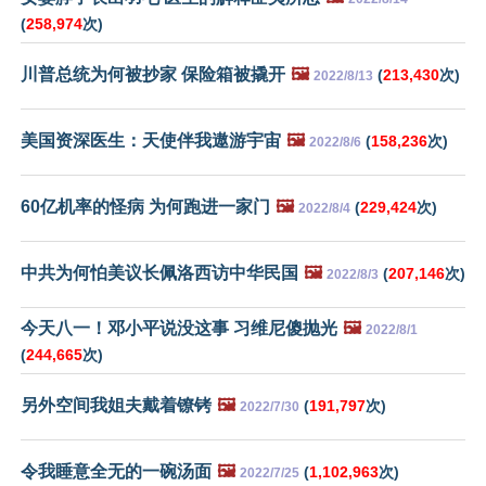
(
258,974
次)
川普总统为何被抄家 保险箱被撬开
🖼️
(
213,430
次)
2022/8/13
美国资深医生：天使伴我遨游宇宙
🖼️
(
158,236
次)
2022/8/6
60亿机率的怪病 为何跑进一家门
🖼️
(
229,424
次)
2022/8/4
中共为何怕美议长佩洛西访中华民国
🖼️
(
207,146
次)
2022/8/3
今天八一！邓小平说没这事 习维尼傻抛光
🖼️
2022/8/1
(
244,665
次)
另外空间我姐夫戴着镣铐
🖼️
(
191,797
次)
2022/7/30
令我睡意全无的一碗汤面
🖼️
(
1,102,963
次)
2022/7/25