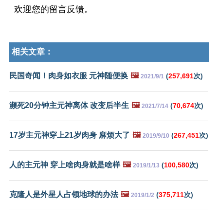
欢迎您的留言反馈。
相关文章：
民国奇闻！肉身如衣服 元神随便换
🖼️
(
257,691
次)
2021/9/1
濒死20分钟主元神离体 改变后半生
🖼️
(
70,674
次)
2021/7/14
17岁主元神穿上21岁肉身 麻烦大了
🖼️
(
267,451
次)
2019/9/10
人的主元神 穿上啥肉身就是啥样
🖼️
(
100,580
次)
2019/1/13
克隆人是外星人占领地球的办法
🖼️
(
375,711
次)
2019/1/2