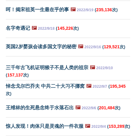
呵！揭宋祖英一生最在乎的事
🖼️
(
235,136
次)
2022/9/19
名字奇遇记
🖼️
(
145,226
次)
2022/9/18
英国2岁婴孩会读多国文字的秘密
🖼️
(
129,521
次)
2022/9/16
三千年古飞机证明猴子不是人类的祖宗
🖼️
2022/9/10
(
157,137
次)
悼念戈尔巴乔夫 中共二十大习不挪窝
🖼️
(
195,345
2022/9/7
次)
王维林的生死悬念终于水落石出
🖼️
(
201,484
次)
2022/9/6
惊人发现！肉体只是灵魂的一件衣服
🖼️
(
153,289
次)
2022/9/4