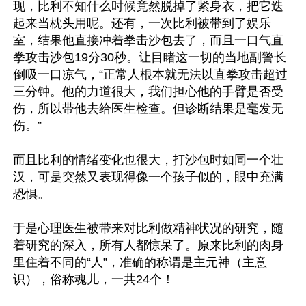
现，比利不知什么时候竟然脱掉了紧身衣，把它迭
起来当枕头用呢。还有，一次比利被带到了娱乐
室，结果他直接冲着拳击沙包去了，而且一口气直
拳攻击沙包19分30秒。让目睹这一切的当地副警长
倒吸一口凉气，“正常人根本就无法以直拳攻击超过
三分钟。他的力道很大，我们担心他的手臂是否受
伤，所以带他去给医生检查。但诊断结果是毫发无
伤。”

而且比利的情绪变化也很大，打沙包时如同一个壮
汉，可是突然又表现得像一个孩子似的，眼中充满
恐惧。

于是心理医生被带来对比利做精神状况的研究，随
着研究的深入，所有人都惊呆了。原来比利的肉身
里住着不同的“人”，准确的称谓是主元神（主意
识），俗称魂儿，一共24个！
