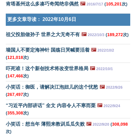
肯塔基州这么多凑巧奇闻绝非偶然
🖼️
(
105,201
次)
2016/7/17
更多文章导读：
2022年10月6日
祖父投胎做孙子 世界之大无奇不有
🖼️
(
189,272
次)
2022/10/3
墙国人不要定海神针 国殇日哭喊要活着
🖼️
2022/10/2
(
121,018
次)
吓死谁！这个新创技术将改变世界格局
🖼️
2022/10/1
(
147,466
次)
小笑话：御医，请解决江泡妞儿的这个忧愁
🖼️
2022/9/26
(
267,497
次)
“习近平内部讲话” 全文 内容令人不寒而栗
🖼️
2022/9/24
(
355,308
次)
小笑话：想当年 薄熙来教训瓜瓜失败
🖼️
(
308,098
2022/9/20
次)