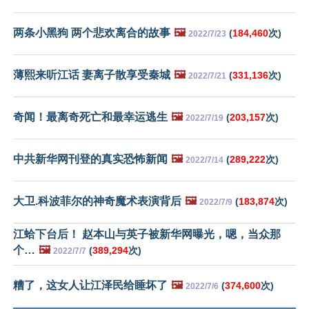
两条小黑狗 两个悲欢离合的故事
🖼️
(
184,460
次)
2022/7/23
薄熙来听江话 妻离子散享受秦城
🖼️
(
331,136
次)
2022/7/21
奇闻！最离奇死亡和最幸运逃生
🖼️
(
203,157
次)
2022/7/19
中共新华网刊登的真实恐怖新闻
🖼️
(
289,222
次)
2022/7/14
大卫.科波菲尔的神奇魔术表演背后
🖼️
(
183,874
次)
2022/7/9
江蛤下台后！ 赵本山与英子被新华网曝光，嗯，当众那
个…
🖼️
(
389,294
次)
2022/7/7
糟了，这女人让江泽民给睡坏了
🖼️
(
374,600
次)
2022/7/6