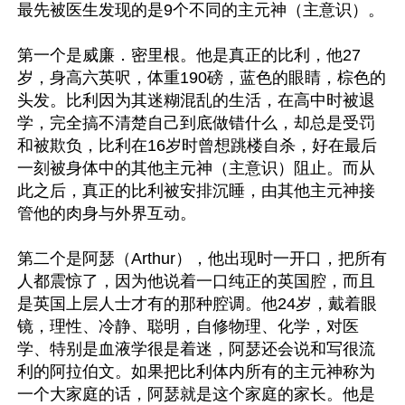
最先被医生发现的是9个不同的主元神（主意识）。

第一个是威廉．密里根。他是真正的比利，他27
岁，身高六英呎，体重190磅，蓝色的眼睛，棕色的
头发。比利因为其迷糊混乱的生活，在高中时被退
学，完全搞不清楚自己到底做错什么，却总是受罚
和被欺负，比利在16岁时曾想跳楼自杀，好在最后
一刻被身体中的其他主元神（主意识）阻止。而从
此之后，真正的比利被安排沉睡，由其他主元神接
管他的肉身与外界互动。

第二个是阿瑟（Arthur），他出现时一开口，把所有
人都震惊了，因为他说着一口纯正的英国腔，而且
是英国上层人士才有的那种腔调。他24岁，戴着眼
镜，理性、冷静、聪明，自修物理、化学，对医
学、特别是血液学很是着迷，阿瑟还会说和写很流
利的阿拉伯文。如果把比利体内所有的主元神称为
一个大家庭的话，阿瑟就是这个家庭的家长。他是