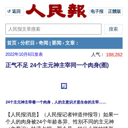
↺ 返回 
电子报
正體版
首页
分栏目
奇闻
要闻
文章
›
›
|
›
：
2022年10月6日
发表
人气：
188,262
正气不足 24个主元神主宰同一个肉身(图)
【人民报消息】（人民报记者钟道仲报导）如果一
个人的肉身被24个年龄各异、性别不同的主元神