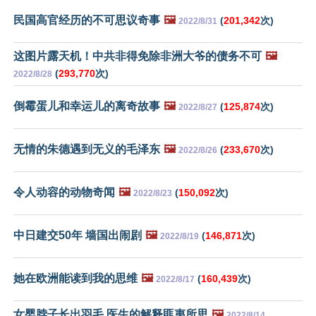
民国高官经历的不可思议奇事
🖼️
(
201,342
次)
2022/8/31
这图片露天机！中共非得免除非洲大爷的债务不可
🖼️
(
293,770
次)
2022/8/28
倒霉蛋儿和幸运儿的离奇故事
🖼️
(
125,874
次)
2022/8/27
无情的朱德遇到无义的毛泽东
🖼️
(
233,670
次)
2022/8/26
令人动容的动物奇闻
🖼️
(
150,092
次)
2022/8/23
中日建交50年 墙国出闹剧
🖼️
(
146,871
次)
2022/8/19
她在欧洲能读到我的思维
🖼️
(
160,439
次)
2022/8/17
女婴脖子长出羽毛 医生的解释匪夷所思
🖼️
2022/8/14