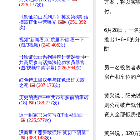
方案，将以实
(
226,177
次)
付。

《铁证如山系列片》英文第8集:活
摘器官集中营曝光
🖼️▶️
(
251,392
次)
6月28日，一
推出1+6+6
视频“新闻看点”质量不错 看一下
(图/3视频) (
240,405
次)
阱。

【铁证如山系列讲座】第24集 中
共高层参与活摘法轮功学员器官
另一名投资者
(图/视频中英字幕) (
226,594
次)
房产和车位的产
红色特工潘汉年与红色汉奸关露
之死
🖼️
(
307,173
次)
黄兴说，阳光
历史的先声─中共72年多前的承诺
(18)
🖼️
(
188,277
次)
则公司破产就什
资人全部抵房抵
这一封家书为何写在T恤衫里面
🖼️
(
235,577
次)
没商量！恶警敢强奸 就切下阴茎
黄兴说，320
🖼️
(
388,143
次)