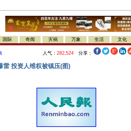
国际
奇闻
灾祸
万象
生活
文化
人气：
282,524
分享：
表
雷 投资人维权被镇压(图)