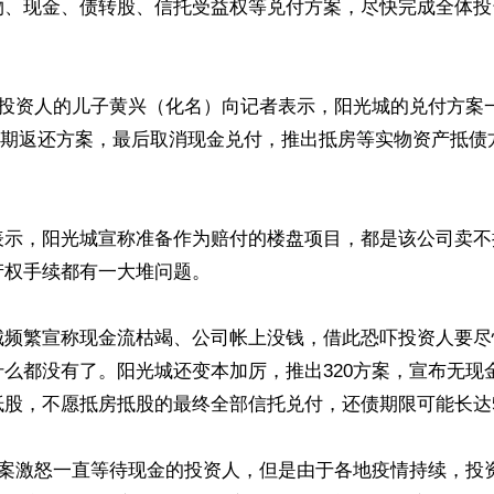
物、现金、债转股、信托受益权等兑付方案，尽快完成全体投
名投资人的儿子黄兴（化名）向记者表示，阳光城的兑付方案
的分期返还方案，最后取消现金兑付，推出抵房等实物资产抵
表示，阳光城宣称准备作为赔付的楼盘项目，都是该公司卖不
权手续都有一大堆问题。

城频繁宣称现金流枯竭、公司帐上没钱，借此恐吓投资人要尽
么都没有了。阳光城还变本加厉，推出320方案，宣布无现
股，不愿抵房抵股的最终全部信托兑付，还债期限可能长达5
方案激怒一直等待现金的投资人，但是由于各地疫情持续，投