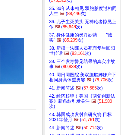
(
175,522
次)
35. 39年从未相见 双胞胎度过相同
人生
🖼️
(
88,446
次)
36. 儿子生死关头 无神论者惊见上
帝
🖼️
(
85,649
次)
37. 身体健康的灵丹妙药——"诚
实"
🖼️
(
85,209
次)
38. 新疆一法院人员死而复生回阳
世传话
🖼️
(
83,161
次)
39. 三个发毒誓见结果的真实小故
事
🖼️
(
80,839
次)
40. 同日同医院 美双胞胎姊妹产下
相同身高体重男婴
🖼️
(
79,706
次)
41. 新闻简述
🖼️
(
57,685
次)
42. 经济核弹！美国《两党创新法
案》新条款引发关注
🖼️
(
51,989
次)
43. 韩国成功发射自研火箭 目标
2031年登月
🖼️
(
51,761
次)
44. 新闻简述
🖼️
(
50,714
次)