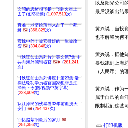
以及阳光公司
文昭的思绪很飞扬：飞到火星上
最后没谈出结果
去了(图/2视频) (
1,097,513
次)
真准！老婆给薄熙来占了一个死
黄兴说，当投
卦
🖼️
(
366,829
次)
也不解释为何不
震惊中外！被安排好的一生被改
变
🖼️
(
304,846
次)
黄兴说，据他
《铁证如山系列片》英文第7集:中
共向海外倾销器官
🖼️▶️
(
281,241
要钱跑到上海
次)
（人民币）的理
【铁证如山系列讲座】第23集 活
摘法轮功学员器官国家犯罪是江
泽民下令(图/视频中英字幕)
黄兴说，作为
(
228,909
次)
属于自己的血
从江泽民的残暴看33年前血洗天
限制我们这些
安门
🖼️
(
254,437
次)
文章网址: http://w
回忆赵紫阳最后的岁月
🖼️
(
251,356
次)
打印机版