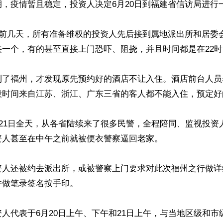
，疫情暂且稳定，投资人决定6月20日到福建省信访局进行一
日前几天，所有准备维权的投资人先后接到属地派出所和居委
一个，有的甚至直接上门恐吓、阻挠，并且时间都是在22时
到了福州，才发现原先预约好的酒店不让入住。酒店前台人员
段时间来自江苏、浙江、广东三省的客人都不能入住，预定好
至21日全天，从各省陆续来了很多民警，全程陪同、监视投资
人甚至在中午之前就被便衣警察逼回老家。

资人还被约去派出所，或被警察上门要求对此次福州之行做详
做笔录签名按手印。

人代表于6月20日上午、下午和21日上午，与当地区级和市