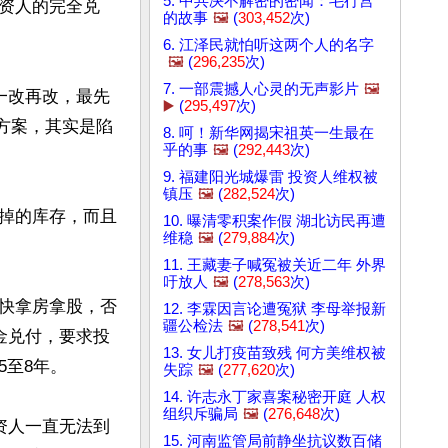
5. 中共决不解密的密闻：毛行宫
资人的完全兑
的故事
🖼️
(
303,452
次)
6. 江泽民就怕听这两个人的名字
🖼️
(
296,235
次)
7. 一部震撼人心灵的无声影片
🖼️
一改再改，最先
▶️
(
295,497
次)
债方案，其实是陷
8. 呵！新华网揭宋祖英一生最在
乎的事
🖼️
(
292,443
次)
9. 福建阳光城爆雷 投资人维权被
镇压
🖼️
(
282,524
次)
掉的库存，而且
10. 曝清零积案作假 湖北访民再遭
维稳
🖼️
(
279,884
次)
11. 王藏妻子喊冤被关近二年 外界
吁放人
🖼️
(
278,563
次)
快拿房拿股，否
12. 李霖因言论遭冤狱 李母举报新
疆公检法
🖼️
(
278,541
次)
金兑付，要求投
13. 女儿打疫苗致残 何方美维权被
至8年。

失踪
🖼️
(
277,620
次)
14. 许志永丁家喜案秘密开庭 人权
组织斥骗局
🖼️
(
276,648
次)
资人一直无法到
15. 河南监管局前静坐抗议数百储