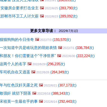
2022/9/1
 安徽房企要求打击业主
🖼️
(
283,790
次)
2022/8/25
北邯郸市环卫工人讨欠薪
🖼️
(
289,092
次)
2022/8/23
更多文章导读：
2022年7月1日
猫猫狗狗的今日传奇
🖼️
(
193,570
次)
2022/7/3
一次知道中共是啥玩意的萌娃表情
🖼️
(
336,784
次)
2022/7/1
和朋友！你们需要这个"干净世界"
🖼️
(
222,224
次)
2022/6/30
这两个人的名字
🖼️
(
296,235
次)
2022/6/29
车司机自在又逍遥
🖼️
(
264,349
次)
2022/6/26
年与红色汉奸关露之死
🖼️
(
307,173
次)
2022/6/21
敢强奸 就切下阴茎
🖼️
(
388,143
次)
2022/6/18
宋祖英一生最在乎的事
🖼️
(
292,443
次)
2022/6/14