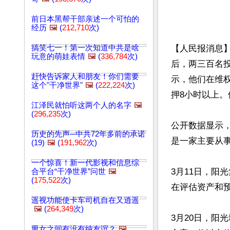
前日本黑帮干部亲述一个可怕的
经历
🖼️
(
212,710
次)
搞笑七一！第一次知道中共是啥
【人民报消息
玩意的萌娃表情
🖼️
(
336,784
次)
后，两三百名投
赶快告诉家人和朋友！你们需要
示，他们在维
这个"干净世界"
🖼️
(
222,224
次)
押8小时以上。
江泽民就怕听这两个人的名字
🖼️
(
296,235
次)
公开数据显示，
历史的先声─中共72年多前的承诺
是一家主要从
(19)
🖼️
(
191,962
次)
一个惊喜！新一代影视和信息综
3月11日，阳
合平台“干净世界”问世
🖼️
(
175,522
次)
在评估资产和预
遥视功能使卡车司机自在又逍遥
🖼️
(
264,349
次)
3月20日，阳
男女之间有没有纯友谊？
🖼️