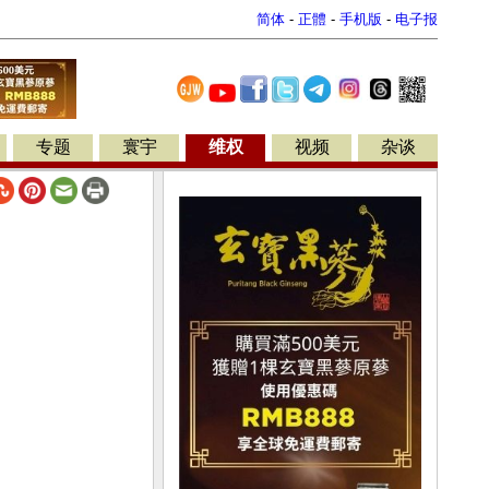
简体
-
正體
-
手机版
-
电子报
专题
寰宇
维权
视频
杂谈