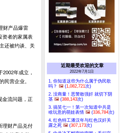
理财产品爆雷
投资者的家属表
主还被约谈、关
近期最受欢迎的文章
2022年7月1日
2002年成立，
1. 你知道这些为什么属于伪民歌
的民营企业。

吗？
🖼️
(
1,082,721
次)
2. 没商量！恶警敢强奸 就切下阴
现金流问题，正
茎
🖼️
(
388,143
次)
3. 搞笑七一！第一次知道中共是
啥玩意的萌娃表情
🖼️
(
336,784
次)
4. 红色特工潘汉年与红色汉奸关
露之死
🖼️
(
307,173
次)
新理财产品兑付