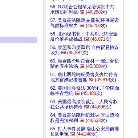
56. G7联合公报罕见语调批中共
承诺协同对抗
🖼️
(
46,288
次)
57. 美最高法院裁决 限制环保局设
气候标准权力
🖼️
(
46,200
次)
58. 北约秘书长：中共对北约安全
及价值构成挑战
🖼️
(
46,071
次)
59. 欧盟和印度重启 自由贸易协议
谈判
🖼️
(
45,997
次)
60. 融合四个明星食材 一碗适合长
辈的养生浓汤
🖼️
(
45,890
次)
61. 唐山医院响应受害女去世传言
地方官媒记者被抓
🖼️
(
45,618
次)
62. 英国国会修法 30所孔子学院面
临生存危机
🖼️
(
45,489
次)
63. 美国最高法院裁定：人民有权
在公共场所持枪
🖼️
(
44,696
次)
64. 美最高法院世纪裁决 否认堕胎
权是宪法权利
🖼️
(
44,633
次)
65. 打人事件发酵 唐山公安局前排
长队申冤
🖼️
(
44,240
次)