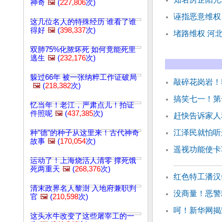
神奇
🖼️
(
227,806
次)
诬指恶意维权
这几位名人的特殊经历 谁看了谁
得好
🖼️
(
398,337
次)
堵路维权 河
双肺75%化脓坏死 如何竟能死里
逃生
🖼️
(
232,176
次)
躲过66年 被一张纳粹工作证破局
敲碎花岗岩！
🖼️
(
218,382
次)
搞笑七一！第
忆当年！老江，严肃点儿！拍证
件照呢
🖼️
(
437,385
次)
赶快告诉家人
江泽民就怕听
种"德"的种子从这里来！古代神奇
故事
🖼️
(
170,054
次)
遥视功能使卡
运动了！上海烧活人清零 撑死饿
死两重天
🖼️
(
268,376
次)
红色特工潘汉
清末政界名人黎澍 入地府兼职判
没商量！恶警
官
🖼️
(
210,598
次)
呵！新华网揭
这头水牛改变了这些屠宰工的一