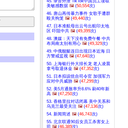
45. 录音外泄 TikTok中国员工读取
美敏感数据
🖼️
(
50,554
次)
46. 唐山再传暴力事件 女歌手遭群
殴关狗笼
🖼️
(
49,440
次)
47. 日本准航母出云号出航印太地
区 吓阻中共
🖼️
(
49,399
次)
48. 澳媒：天下没有免费午餐 中共
布局南太别有用心
🖼️
(
49,329
次)
49. 中俄舰艇连日出现日本近海 日
方警戒监视
🖼️
(
47,640
次)
50. 上海银行外大排长龙 老人凌晨
拿号取退休金
🖼️
(
47,352
次)
51. 日本拟设统合司令官 加强军力
应对中共威胁
🖼️
(
47,299
次)
52. 美5月通胀率升8.6% 刷40年新
高
🖼️
(
47,250
次)
53. 香格里拉对话闭幕 美中关系和
乌克兰最受关注
🖼️
(
47,136
次)
54. 新闻简述
🖼️
(
46,743
次)
55. 北京联通90后女员工杀害女上
司
🖼️
(
46,389
次)