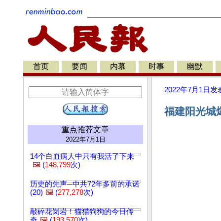
首页
要闻
内幕
时事
幽默
2022年7月1日
发
福建阳光城爆
重点推荐文章
2022年7月1日
14个白血病人中只有我活了下来
🖼️
(
148,799
次)
历史的先声─中共72年多前的承诺
(20)
🖼️
(
277,278
次)
敲碎花岗岩！猫猫狗狗的今日传
奇
🖼️
(
193,570
次)