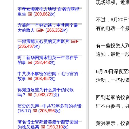
现场维权。近期
不孝女濒死拖入地狱 自省方获得
重生
🖼️
(
209,862
次)
不过，6月20
方菲的一个好访谈：中共两个最
有的电话一个接
大的敌人
🖼️▶️
(
266,352
次)
一部震撼人心灵的无声影片
🖼️▶️
有一些投资人
(
295,497
次)
通知，最近一
呵！新华网揭宋祖英一生最在乎
的事
🖼️
(
292,443
次)
6月20日深夜
中共决不解密的密闻：毛行宫的
故事
🖼️
(
303,452
次)
活动，一些投资
你知道这些为什么属于伪民歌
吗？
🖼️
(
1,082,721
次)
回到老家的投
证不再参与，并
历史的先声─中共72年多前的承诺
(16-17)
🖼️
(
205,896
次)
著名博士冒死带美籍华裔妻回国
黄兴表示，投资
为啥又逃离
🖼️
(
193,310
次)