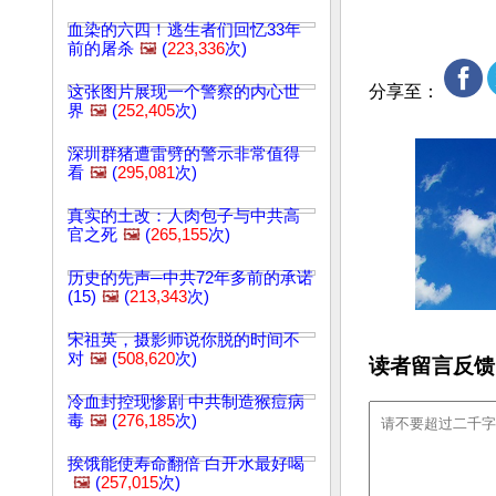
血染的六四！逃生者们回忆33年
前的屠杀
🖼️
(
223,336
次)
分享至：
这张图片展现一个警察的内心世
界
🖼️
(
252,405
次)
深圳群猪遭雷劈的警示非常值得
看
🖼️
(
295,081
次)
真实的土改：人肉包子与中共高
官之死
🖼️
(
265,155
次)
历史的先声─中共72年多前的承诺
(15)
🖼️
(
213,343
次)
宋祖英，摄影师说你脱的时间不
对
🖼️
(
508,620
次)
读者留言反馈
冷血封控现惨剧 中共制造猴痘病
毒
🖼️
(
276,185
次)
挨饿能使寿命翻倍 白开水最好喝
🖼️
(
257,015
次)