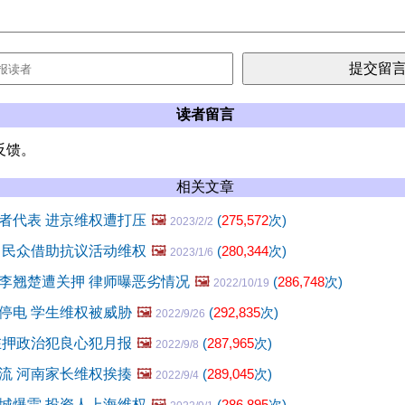
读者留言
反馈。
相关文章
者代表 进京维权遭打压
🖼️
(
275,572
次)
2023/2/2
 民众借助抗议活动维权
🖼️
(
280,344
次)
2023/1/6
李翘楚遭关押 律师曝恶劣情况
🖼️
(
286,748
次)
2022/10/19
停电 学生维权被威胁
🖼️
(
292,835
次)
2022/9/26
在押政治犯良心犯月报
🖼️
(
287,965
次)
2022/9/8
流 河南家长维权挨揍
🖼️
(
289,045
次)
2022/9/4
城爆雷 投资人上海维权
🖼️
(
286,895
次)