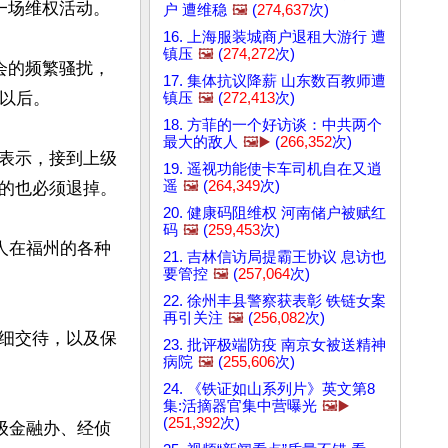
场维权活动。

户 遭维稳
🖼️
(
274,637
次)
16. 上海服装城商户退租大游行 遭
镇压
🖼️
(
274,272
次)
会的频繁骚扰，
17. 集体抗议降薪 山东数百教师遭
以后。

镇压
🖼️
(
272,413
次)
18. 方菲的一个好访谈：中共两个
最大的敌人
🖼️▶️
(
266,352
次)
表示，接到上级
19. 遥视功能使卡车司机自在又逍
遥
🖼️
(
264,349
次)
的也必须退掉。

20. 健康码阻维权 河南储户被赋红
码
🖼️
(
259,453
次)
人在福州的各种
21. 吉林信访局提霸王协议 息访也
要管控
🖼️
(
257,064
次)
22. 徐州丰县警察获表彰 铁链女案
再引关注
🖼️
(
256,082
次)
细交待，以及保
23. 批评极端防疫 南京女被送精神
病院
🖼️
(
255,606
次)
24. 《铁证如山系列片》英文第8
集:活摘器官集中营曝光
🖼️▶️
(
251,392
次)
级金融办、经侦