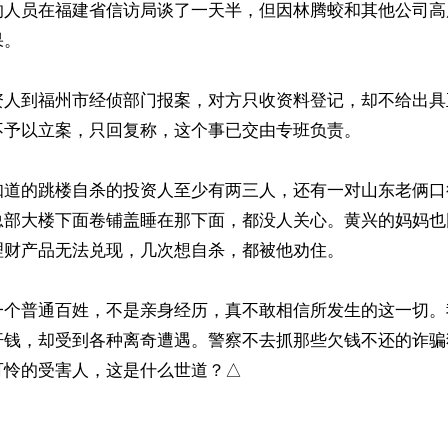
的人员在福建省信访局谈了一天半，但因林腾蛟和其他公司高
。

资人到福州市经侦部门报案，对方只收资料登记，却不给出具
予以立案，只回复称，这个事已交由专班负责。

知道的跳楼自杀的投资人至少有两三人，还有一对山东老俩口
总部大楼下面卷铺盖睡在那下面，都没人关心。黄兴的妈妈也
财产品无法兑现，几次想自杀，都被他劝住。

一个普通百姓，不是亲身经历，真不敢相信所发生的这一切。
汗钱，却受到各种离奇遭遇。警察不去抓那些欠钱不还的诈骗
可怜的受害人，这是什么世道？△
ww.renminbao.com/rmb/articles/2022/7/1/74551.html