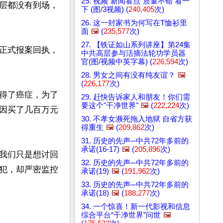
25. 视频“新闻看点”质量不错 看一
层都没有到场，
下 (图/3视频) (
240,405
次)
26. 这一封家书为何写在T恤衫里
面
🖼️
(
235,577
次)
27. 【铁证如山系列讲座】第24集
正式报案回执，
中共高层参与活摘法轮功学员器
官(图/视频中英字幕) (
226,594
次)
28. 男女之间有没有纯友谊？
🖼️
(
226,177
次)
得了癌症，为了
29. 赶快告诉家人和朋友！你们需
要这个"干净世界"
🖼️
(
222,224
次)
因买了几百万元
30. 不孝女濒死拖入地狱 自省方获
得重生
🖼️
(
209,862
次)
31. 历史的先声─中共72年多前的
承诺(16-17)
🖼️
(
205,896
次)
我们只是想讨回
32. 历史的先声─中共72年多前的
犯，却严密监控
承诺(19)
🖼️
(
191,962
次)
33. 历史的先声─中共72年多前的
承诺(18)
🖼️
(
188,277
次)
34. 一个惊喜！新一代影视和信息
综合平台“干净世界”问世
🖼️