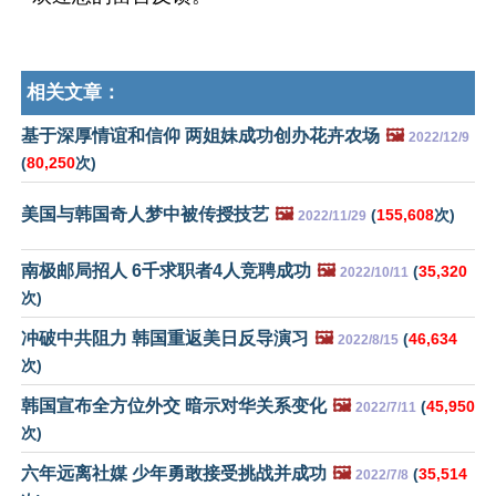
相关文章：
基于深厚情谊和信仰 两姐妹成功创办花卉农场
🖼️
2022/12/9
(
80,250
次)
美国与韩国奇人梦中被传授技艺
🖼️
(
155,608
次)
2022/11/29
南极邮局招人 6千求职者4人竞聘成功
🖼️
(
35,320
2022/10/11
次)
冲破中共阻力 韩国重返美日反导演习
🖼️
(
46,634
2022/8/15
次)
韩国宣布全方位外交 暗示对华关系变化
🖼️
(
45,950
2022/7/11
次)
六年远离社媒 少年勇敢接受挑战并成功
🖼️
(
35,514
2022/7/8