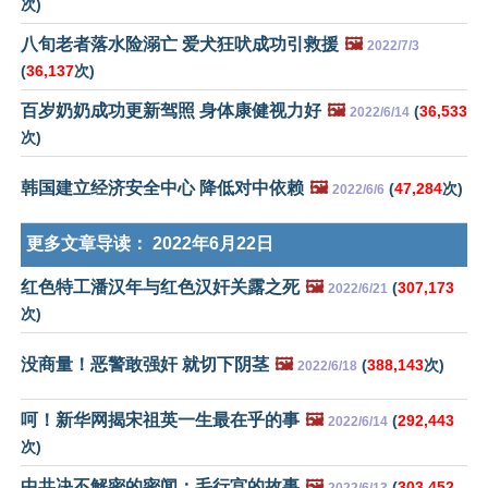
次)
八旬老者落水险溺亡 爱犬狂吠成功引救援
🖼️
2022/7/3
(
36,137
次)
百岁奶奶成功更新驾照 身体康健视力好
🖼️
(
36,533
2022/6/14
次)
韩国建立经济安全中心 降低对中依赖
🖼️
(
47,284
次)
2022/6/6
更多文章导读：
2022年6月22日
红色特工潘汉年与红色汉奸关露之死
🖼️
(
307,173
2022/6/21
次)
没商量！恶警敢强奸 就切下阴茎
🖼️
(
388,143
次)
2022/6/18
呵！新华网揭宋祖英一生最在乎的事
🖼️
(
292,443
2022/6/14
次)
中共决不解密的密闻：毛行宫的故事
🖼️
(
303,452