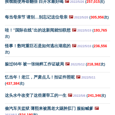
挨饿能使寿命翻倍 白开水最好喝
🖼️
(
257,015
次)
2022/5/26
每当母亲节 请别…别忘记这位母亲
🖼️
(
305,956
次)
2022/5/20
哇！“国际在线”出的这新闻就怕联想
🖼️
(
193,765
2022/5/19
次)
怪事！数吨重巨石是如何逃出湖底的
🖼️
(
236,556
2022/5/18
次)
躲过66年 被一张纳粹工作证破局
🖼️
(
218,382
次)
2022/5/12
忆当年！老江，严肃点儿！拍证件照呢
🖼️
2022/5/11
(
437,384
次)
这头水牛改变了这些屠宰工的一生
🖼️
(
241,346
次)
2022/5/6
偷汽车关监狱 薄熙来被黑老大踢肿肛门 服贴喊爹
🖼️
(
524,190
次)