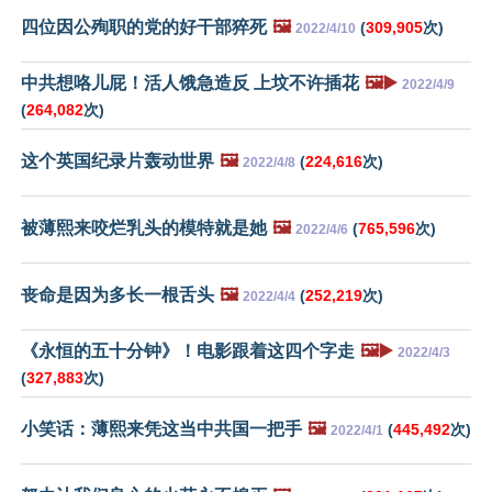
四位因公殉职的党的好干部猝死
🖼️
(
309,905
次)
2022/4/10
中共想咯儿屁！活人饿急造反 上坟不许插花
🖼️▶️
2022/4/9
(
264,082
次)
这个英国纪录片轰动世界
🖼️
(
224,616
次)
2022/4/8
被薄熙来咬烂乳头的模特就是她
🖼️
(
765,596
次)
2022/4/6
丧命是因为多长一根舌头
🖼️
(
252,219
次)
2022/4/4
《永恒的五十分钟》！电影跟着这四个字走
🖼️▶️
2022/4/3
(
327,883
次)
小笑话：薄熙来凭这当中共国一把手
🖼️
(
445,492
次)
2022/4/1