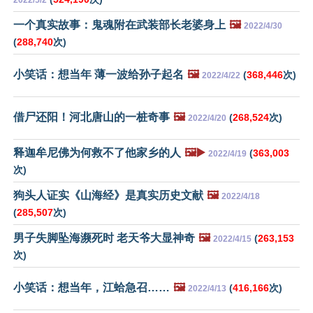
2022/5/2
一个真实故事：鬼魂附在武装部长老婆身上
🖼️
2022/4/30
(
288,740
次)
小笑话：想当年 薄一波给孙子起名
🖼️
(
368,446
次)
2022/4/22
借尸还阳！河北唐山的一桩奇事
🖼️
(
268,524
次)
2022/4/20
释迦牟尼佛为何救不了他家乡的人
🖼️▶️
(
363,003
2022/4/19
次)
狗头人证实《山海经》是真实历史文献
🖼️
2022/4/18
(
285,507
次)
男子失脚坠海濒死时 老天爷大显神奇
🖼️
(
263,153
2022/4/15
次)
小笑话：想当年，江蛤急召……
🖼️
(
416,166
次)
2022/4/13