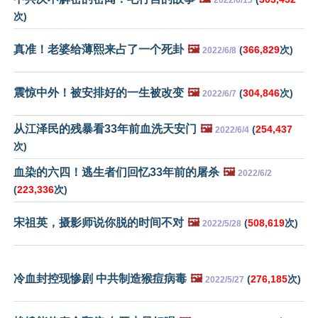
2022/6/13
次)
真准！老婆给薄熙来占了一个死卦
🖼️
(
366,829
次)
2022/6/8
震惊中外！被安排好的一生被改变
🖼️
(
304,846
次)
2022/6/7
从江泽民的残暴看33年前血洗天安门
🖼️
(
254,437
2022/6/4
次)
血染的六四！逃生者们回忆33年前的屠杀
🖼️
2022/6/2
(
223,336
次)
宋祖英，摄影师说你脱的时间不对
🖼️
(
508,619
次)
2022/5/28
冷血封控现惨剧 中共制造猴痘病毒
🖼️
(
276,185
次)
2022/5/27