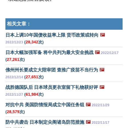
相关文章：
日本上调10年国债收益率上限 货币政策或转向
🖼️
(
28,342
次)
2022/12/23
日本大幅加强军备 将中共列为最大安全挑战
🖼️
2022/12/17
(
27,261
次)
佛州州长要成立大陪审团 查推广疫苗不当行为
🖼️
(
27,651
次)
2022/12/14
战胜德国队后 日本球员更衣室留下礼物获好评
🖼️
(
61,984
次)
2022/11/27
对抗中共 美国防情报局成立中国任务组
🖼️
2022/11/29
(
28,579
次)
防中共袭击 日本制定尖阁诸岛防范措施
🖼️
2022/11/17