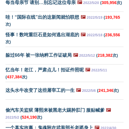
每当母亲节 请别…别忘记这位母亲
🖼️
(
305,956
次)
2022/5/20
哇！“国际在线”出的这新闻就怕联想
🖼️
(
193,765
2022/5/19
次)
怪事！数吨重巨石是如何逃出湖底的
🖼️
(
236,556
2022/5/18
次)
躲过66年 被一张纳粹工作证破局
🖼️
(
218,382
次)
2022/5/12
忆当年！老江，严肃点儿！拍证件照呢
🖼️
2022/5/11
(
437,384
次)
这头水牛改变了这些屠宰工的一生
🖼️
(
241,346
次)
2022/5/6
偷汽车关监狱 薄熙来被黑老大踢肿肛门 服贴喊爹
🖼️
(
524,190
次)
2022/5/2
一个真实故事：鬼魂附在武装部长老婆身上
🖼️
2022/4/30