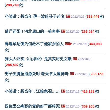
(
288,740
次)
小笑话：想当年 薄一波给孙子起名
🖼️
(
368,446
次)
2022/4/22
借尸还阳！河北唐山的一桩奇事
🖼️
(
268,524
次)
2022/4/20
释迦牟尼佛为何救不了他家乡的人
🖼️▶️
(
363,003
2022/4/19
次)
狗头人证实《山海经》是真实历史文献
🖼️
2022/4/18
(
285,507
次)
男子失脚坠海濒死时 老天爷大显神奇
🖼️
(
263,153
2022/4/15
次)
小笑话：想当年，江蛤急召……
🖼️
(
416,166
次)
2022/4/13
四位因公殉职的党的好干部猝死
🖼️
(
309,905
次)
2022/4/10