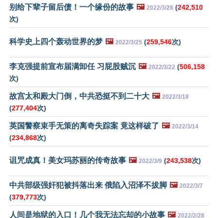
别给下辈子留后债！一个缘份的故事
🖼️
(
242,510
2022/3/28
次)
科学史上四个轰动世界的梦
🖼️
(
259,546
次)
2022/3/25
李克强提前宣布届满卸任 习屁股贼沉
🖼️
(
506,158
2022/3/22
次)
故宫太和殿大门倒，中共恐挺不到二十大
🖼️
2022/3/18
(
277,404
次)
英国警察束手无策的离奇失踪案 竟这样破了
🖼️
2022/3/14
(
234,868
次)
诅咒成真！美女玛苏丽的传奇故事
🖼️
(
243,538
次)
2022/3/9
中共部级强奸犯被抖落出来 俄陷入沼泽不拔脚
🖼️
2022/3/7
(
379,773
次)
人间是地狱的入口！几个我无法忘却的小故事
🖼️
2022/2/28