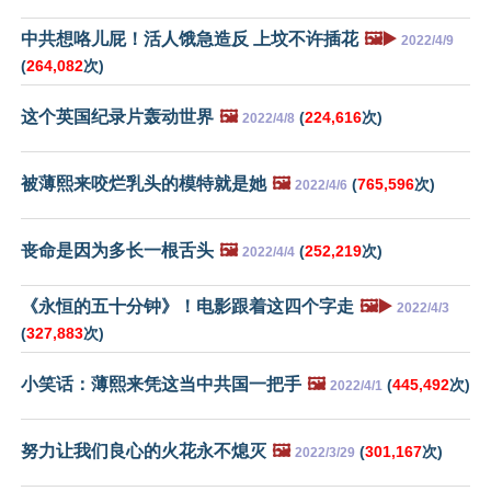
中共想咯儿屁！活人饿急造反 上坟不许插花
🖼️▶️
2022/4/9
(
264,082
次)
这个英国纪录片轰动世界
🖼️
(
224,616
次)
2022/4/8
被薄熙来咬烂乳头的模特就是她
🖼️
(
765,596
次)
2022/4/6
丧命是因为多长一根舌头
🖼️
(
252,219
次)
2022/4/4
《永恒的五十分钟》！电影跟着这四个字走
🖼️▶️
2022/4/3
(
327,883
次)
小笑话：薄熙来凭这当中共国一把手
🖼️
(
445,492
次)
2022/4/1
努力让我们良心的火花永不熄灭
🖼️
(
301,167
次)
2022/3/29