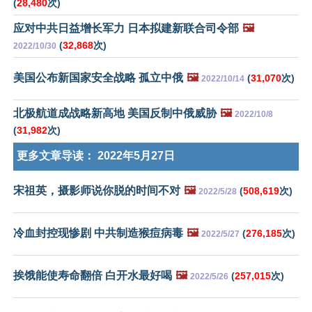
(
28,480
次)
应对中共日益增长军力 日本拟建新联合司令部
🖼️
(
32,868
次)
2022/10/30
美国公布新国家安全战略 孤立中俄
🖼️
(
31,070
次)
2022/10/14
北极航道成战略新高地 美国反制中俄威胁
🖼️
2022/10/8
(
31,982
次)
更多文章导读：
2022年5月27日
宋祖英，摄影师说你脱的时间不对
🖼️
(
508,619
次)
2022/5/28
冷血封控现惨剧 中共制造猴痘病毒
🖼️
(
276,185
次)
2022/5/27
挨饿能使寿命翻倍 白开水最好喝
🖼️
(
257,015
次)
2022/5/26