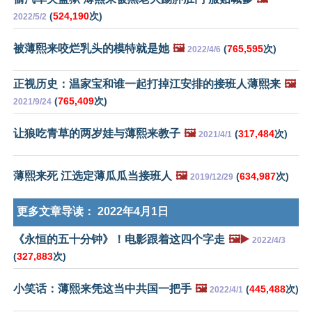
(
524,190
次)
2022/5/2
被薄熙来咬烂乳头的模特就是她
🖼️
(
765,595
次)
2022/4/6
正视历史：温家宝和谁一起打掉江安排的接班人薄熙来
🖼️
(
765,409
次)
2021/9/24
让狼吃青草的两岁娃与薄熙来教子
🖼️
(
317,484
次)
2021/4/1
薄熙来死 江选定薄瓜瓜当接班人
🖼️
(
634,987
次)
2019/12/29
更多文章导读：
2022年4月1日
《永恒的五十分钟》！电影跟着这四个字走
🖼️▶️
2022/4/3
(
327,883
次)
小笑话：薄熙来凭这当中共国一把手
🖼️
(
445,488
次)
2022/4/1