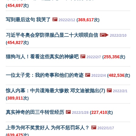
(
454,697
次)
写到最后这句 我哭了
🖼️
(
369,617
次)
2022/2/12
习近平冬奥会穿防弹服凸显二十大呗呗自信
🖼️▶️
2022/2/10
(
454,827
次)
猫狗与人！看看这些真实的神缘吧
🖼️
(
255,356
次)
2022/2/7
一位太子党：我的奇事和他们的奇迹
🖼️
(
482,536
次)
2022/2/4
惊人内幕：中共谍海最大惨败 邓文迪被抛出(7)
🖼️
2022/2/1
(
389,011
次)
真实神奇的田三牛转世经历
🖼️
(
227,410
次)
2022/1/28
上帝为何不奖赏好人 为何不惩罚坏人？
🖼️
2022/1/17
(
639,475
次)