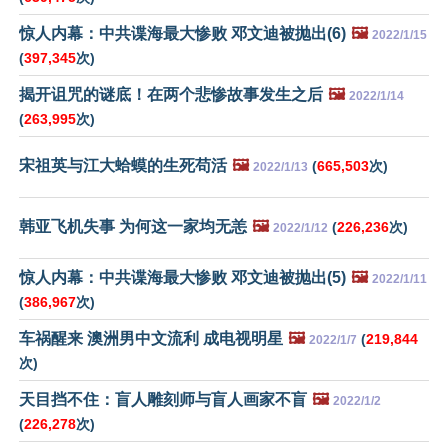
惊人内幕：中共谍海最大惨败 邓文迪被抛出(6)
🖼️
2022/1/15
(
397,345
次)
揭开诅咒的谜底！在两个悲惨故事发生之后
🖼️
2022/1/14
(
263,995
次)
宋祖英与江大蛤蟆的生死苟活
🖼️
(
665,503
次)
2022/1/13
韩亚飞机失事 为何这一家均无恙
🖼️
(
226,236
次)
2022/1/12
惊人内幕：中共谍海最大惨败 邓文迪被抛出(5)
🖼️
2022/1/11
(
386,967
次)
车祸醒来 澳洲男中文流利 成电视明星
🖼️
(
219,844
2022/1/7
次)
天目挡不住：盲人雕刻师与盲人画家不盲
🖼️
2022/1/2
(
226,278
次)