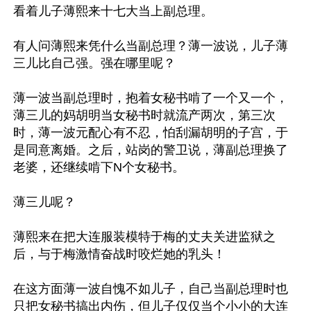
看着儿子薄熙来十七大当上副总理。

有人问薄熙来凭什么当副总理？薄一波说，儿子薄
三儿比自己强。强在哪里呢？

薄一波当副总理时，抱着女秘书啃了一个又一个，
薄三儿的妈胡明当女秘书时就流产两次，第三次
时，薄一波元配心有不忍，怕刮漏胡明的子宫，于
是同意离婚。之后，站岗的警卫说，薄副总理换了
老婆，还继续啃下N个女秘书。

薄三儿呢？

薄熙来在把大连服装模特于梅的丈夫关进监狱之
后，与于梅激情奋战时咬烂她的乳头！

在这方面薄一波自愧不如儿子，自己当副总理时也
只把女秘书搞出内伤，但儿子仅仅当个小小的大连