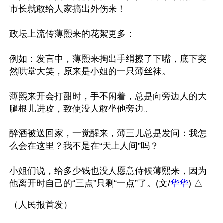
市长就敢给人家搞出外伤来！

政坛上流传薄熙来的花絮更多：

例如：发言中，薄熙来掏出手绢擦了下嘴，底下突
然哄堂大笑，原来是小姐的一只薄丝袜。

薄熙来开会打酣时，手不闲着，总是向旁边人的大
腿根儿进攻，致使没人敢坐他旁边。

醉酒被送回家，一觉醒来，薄三儿总是发问：我怎
么会在这里？我不是在“天上人间”吗？

小姐们说，给多少钱也没人愿意侍候薄熙来，因为
他离开时自己的“三点”只剩“一点”了。(文/
华华
) △