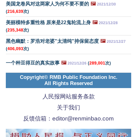
美国龙卷风对这两家人为何不要不要的
🖼️
2021/12/30
(
216,639
次)
美丽模特多重性格 原来是22鬼轮流上身
🖼️
2021/12/28
(
235,348
次)
黑色幽默：罗浩对老婆"太清纯"持保留态度
🖼️
2021/12/27
(
406,093
次)
一个种豆得豆的真实故事
🖼️
(
289,001
次)
2021/12/26
Copyright© RMB Public Foundation Inc.
All Rights Reserved
人民报网站服务条款
关于我们
反馈信箱：
editor@renminbao.com