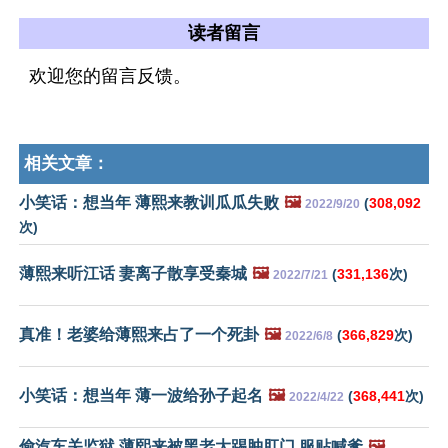
读者留言
欢迎您的留言反馈。
相关文章：
小笑话：想当年 薄熙来教训瓜瓜失败
🖼️
(
308,092
2022/9/20
次)
薄熙来听江话 妻离子散享受秦城
🖼️
(
331,136
次)
2022/7/21
真准！老婆给薄熙来占了一个死卦
🖼️
(
366,829
次)
2022/6/8
小笑话：想当年 薄一波给孙子起名
🖼️
(
368,441
次)
2022/4/22
偷汽车关监狱 薄熙来被黑老大踢肿肛门 服贴喊爹
🖼️