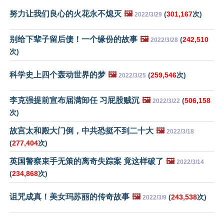
努力让我们良心的火花永不熄灭
🖼️
(
301,167
次)
2022/3/29
别给下辈子留后债！一个缘份的故事
🖼️
(
242,510
2022/3/28
次)
科学史上四个轰动世界的梦
🖼️
(
259,546
次)
2022/3/25
李克强提前宣布届满卸任 习屁股贼沉
🖼️
(
506,158
2022/3/22
次)
故宫太和殿大门倒，中共恐挺不到二十大
🖼️
2022/3/18
(
277,404
次)
英国警察束手无策的离奇失踪案 竟这样破了
🖼️
2022/3/14
(
234,868
次)
诅咒成真！美女玛苏丽的传奇故事
🖼️
(
243,538
次)
2022/3/9