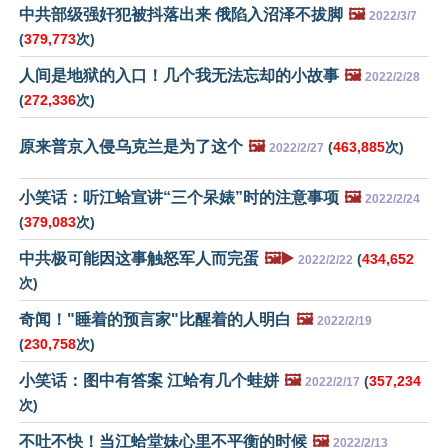
中共部级强奸犯被抖落出来 俄陷入沼泽不拔脚
🖼️
2022/3/7
(
379,773
次)
人间是地狱的入口！几个我无法忘却的小故事
🖼️
2022/2/28
(
272,336
次)
原来普京入侵乌克兰是为了这个
🖼️
(
463,885
次)
2022/2/27
小笑话：听江蛤宣讲“三个呆婊”时的注意事项
🖼️
2022/2/24
(
379,083
次)
中共极可能因这事触怒军人而完蛋
🖼️▶️
(
434,652
2022/2/22
次)
奇闻！"睡着的预言家"比醒着的人明白
🖼️
2022/2/19
(
230,758
次)
小笑话：图中有答案 江蛤有几个蛙姘
🖼️
(
357,234
2022/2/17
次)
不吐不快！当江蛤堂妹心里不平衡的时候
🖼️
2022/2/13