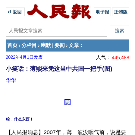
↺ 返回 
电子报
正體版
首页
分栏目
幽默
要闻
文章
›
›
|
›
：
2022年4月1日
发表
人气：
445,488
小笑话：薄熙来凭这当中共国一把手(图)
华华
哈，什么东西！
【人民报消息】2007年，薄一波没咽气前，说是要