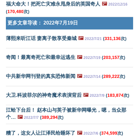
福大命大！把死亡灾难永甩身后的英国奇人
🖼️
2022/12/16
(
170,480
次)
更多文章导读：
2022年7月19日
薄熙来听江话 妻离子散享受秦城
🖼️
(
331,136
次)
2022/7/21
奇闻！最离奇死亡和最幸运逃生
🖼️
(
203,157
次)
2022/7/19
中共新华网刊登的真实恐怖新闻
🖼️
(
289,222
次)
2022/7/14
大卫.科波菲尔的神奇魔术表演背后
🖼️
(
183,874
次)
2022/7/9
江蛤下台后！ 赵本山与英子被新华网曝光，嗯，当众那
个…
🖼️
(
389,294
次)
2022/7/7
糟了，这女人让江泽民给睡坏了
🖼️
(
374,599
次)
2022/7/6