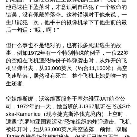
他迅速往下坠落时，才意识到自己犯了一个致命的
错误，没有佩戴降落伞。这种错误对于他来说，一
生只能犯一次，他手中的摄像机录下了他生前的最
后一句话：“哦，啊！”

但什么事也不是绝对的，也有很多死里逃生的故
事，例如1972年有一个特别特殊的例子，一位22岁
的空姐在飞机遭恐怖份子炸弹袭击时，从炸开的飞
机里弹出去，从33,000英尺（约合11,160米）高空
飞速坠落，居然没有死亡。整个飞机上她是唯一的
生还者。

空姐维斯娜．沃洛维西服务于塞尔维亚JAT航空公
司，1972年的一天，她当班的JU367航班在飞越Srb
ska-Kamenice（现今捷克斯洛伐克境内）上空时，
遭遇“克罗地亚国家运动”恐怖组织的炸弹袭击。飞机
被炸开时，她从33,000英尺高空坠落，颅骨、双腿