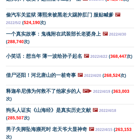
偷汽车关监狱 薄熙来被黑老大踢肿肛门 服贴喊爹
🖼️
(
524,190
次)
2022/5/2
一个真实故事：鬼魂附在武装部长老婆身上
🖼️
2022/4/30
(
288,740
次)
小笑话：想当年 薄一波给孙子起名
🖼️
(
368,447
次)
2022/4/22
借尸还阳！河北唐山的一桩奇事
🖼️
(
268,524
次)
2022/4/20
释迦牟尼佛为何救不了他家乡的人
🖼️▶️
(
363,003
2022/4/19
次)
狗头人证实《山海经》是真实历史文献
🖼️
2022/4/18
(
285,507
次)
男子失脚坠海濒死时 老天爷大显神奇
🖼️
(
263,153
2022/4/15
次)