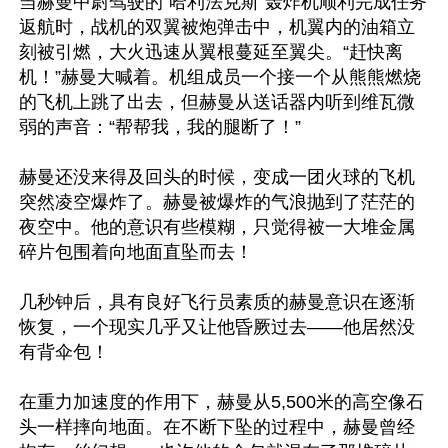
当赫曼中尉驾驶的“哈利法克斯”轰炸机顺利完成任务
返航时，战机的双翼被炮弹击中，机翼内的油箱立
刻被引燃，大火迅速从翼根蔓延至翼尖。“赶快离
机！”赫曼大喊着。机组成员一个接一个从熊熊燃烧
的飞机上跳了出去，但赫曼从送话器内听到维瓦微
弱的声音：“帮帮我，我的腿断了！”

赫曼还没来得及回头的时候，变成一团火球的飞机
突然凌空爆炸了。赫曼被爆炸的气浪抛到了茫茫的
夜空中。他的意识有些模糊，只觉得被一大堆金属
碎片包围着向地面直坠而去！

几秒钟后，具有良好飞行员素质的赫曼意识在逐渐
恢复，一个现实几乎又让他昏厥过去——他居然没
有背伞包！

在重力加速度的作用下，赫曼从5,500米的高空像石
头一样摔向地面。在不断下坠的过程中，赫曼曾经