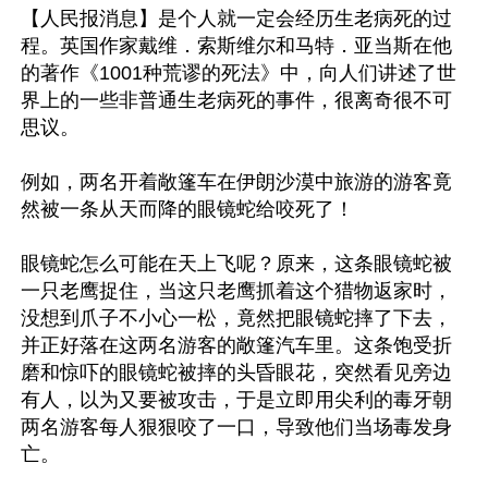
【人民报消息】是个人就一定会经历生老病死的过
程。英国作家戴维．索斯维尔和马特．亚当斯在他
的著作《1001种荒谬的死法》中，向人们讲述了世
界上的一些非普通生老病死的事件，很离奇很不可
思议。

例如，两名开着敞篷车在伊朗沙漠中旅游的游客竟
然被一条从天而降的眼镜蛇给咬死了！

眼镜蛇怎么可能在天上飞呢？原来，这条眼镜蛇被
一只老鹰捉住，当这只老鹰抓着这个猎物返家时，
没想到爪子不小心一松，竟然把眼镜蛇摔了下去，
并正好落在这两名游客的敞篷汽车里。这条饱受折
磨和惊吓的眼镜蛇被摔的头昏眼花，突然看见旁边
有人，以为又要被攻击，于是立即用尖利的毒牙朝
两名游客每人狠狠咬了一口，导致他们当场毒发身
亡。
