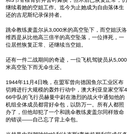
和3节脊椎骨折并暂时瘫痪，但术后已恢复正常，仍
继续着她的空姐工作。迄今为止她成为自由落体生
还的吉尼斯纪录保持者。

跳伞教练麦盖尔从3,000米的高空坠下，而空姐沃洛
维西是从比他高三倍半的高空坠落，一位摔死，一
位居然恢复正常、还继续当空姐。

还有一件二战期间的奇迹，一位飞机驾驶员从5,000
米高空坠下而无伞生还。

1944年11月4日晚，在盟军曾向德国鱼尔工业区布
切姆进行大规模的轰炸行动中，澳大利亚皇家空军4
66中队的飞行员赫曼中尉在激烈的战火中通知他的
机组全体成员都背好伞包，以防万一。所有人都照
办了，但他却犯了一个和跳伞教练麦盖尔同样致命
的错误——自己忘了背上伞包。
