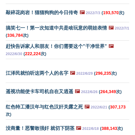
敲碎花岗岩！猫猫狗狗的今日传奇
🖼️
(
193,570
次)
2022/7/3
搞笑七一！第一次知道中共是啥玩意的萌娃表情
🖼️
2022/7/1
(
336,784
次)
赶快告诉家人和朋友！你们需要这个"干净世界"
🖼️
(
222,224
次)
2022/6/30
江泽民就怕听这两个人的名字
🖼️
(
296,235
次)
2022/6/29
遥视功能使卡车司机自在又逍遥
🖼️
(
264,349
次)
2022/6/26
红色特工潘汉年与红色汉奸关露之死
🖼️
(
307,173
2022/6/21
次)
没商量！恶警敢强奸 就切下阴茎
🖼️
(
388,143
次)
2022/6/18