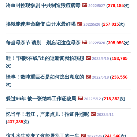
冷血封控现惨剧 中共制造猴痘病毒
🖼️
(
276,185
次)
2022/5/27
挨饿能使寿命翻倍 白开水最好喝
🖼️
(
257,015
次)
2022/5/26
每当母亲节 请别…别忘记这位母亲
🖼️
(
305,956
次)
2022/5/20
哇！“国际在线”出的这新闻就怕联想
🖼️
(
193,765
2022/5/19
次)
怪事！数吨重巨石是如何逃出湖底的
🖼️
(
236,556
2022/5/18
次)
躲过66年 被一张纳粹工作证破局
🖼️
(
218,382
次)
2022/5/12
忆当年！老江，严肃点儿！拍证件照呢
🖼️
2022/5/11
(
437,385
次)
这头水牛改变了这些屠宰工的一生
🖼️
(
241,346
次)
2022/5/6