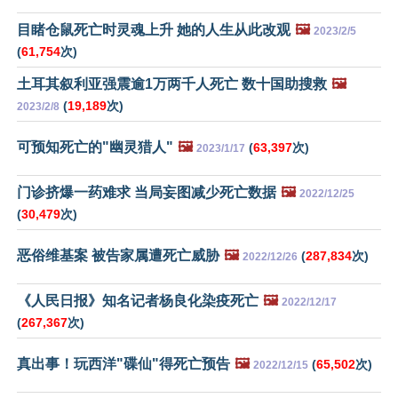
目睹仓鼠死亡时灵魂上升 她的人生从此改观
🖼️
2023/2/5
(
61,754
次)
土耳其叙利亚强震逾1万两千人死亡 数十国助搜救
🖼️
(
19,189
次)
2023/2/8
可预知死亡的"幽灵猎人"
🖼️
(
63,397
次)
2023/1/17
门诊挤爆一药难求 当局妄图减少死亡数据
🖼️
2022/12/25
(
30,479
次)
恶俗维基案 被告家属遭死亡威胁
🖼️
(
287,834
次)
2022/12/26
《人民日报》知名记者杨良化染疫死亡
🖼️
2022/12/17
(
267,367
次)
真出事！玩西洋"碟仙"得死亡预告
🖼️
(
65,502
次)
2022/12/15