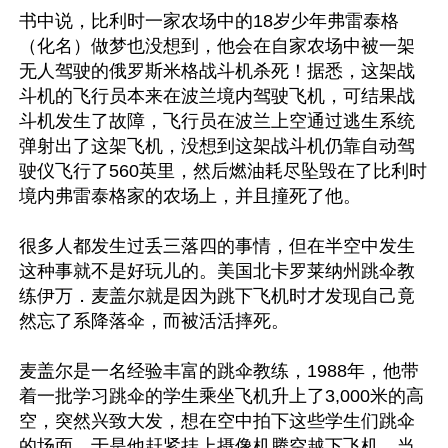
书中说，比利时一家农场中的18岁少年弗雷泰格
（化名）做梦也没想到，他会在自家农场中被一架
无人驾驶的俄罗斯米格战斗机杀死！据悉，这架战
斗机的飞行员本来在波兰境内驾驶飞机，可结果战
斗机发生了故障，飞行员在波兰上空通过逃生系统
弹射出了这架飞机，没想到这架战斗机仍靠自动驾
驶仪飞行了560英里，然后燃油耗尽坠毁在了比利时
境内弗雷泰格家的农场上，并且撞死了他。

很多人都发生过丢三落四的事情，但在半空中发生
这种事就不是好玩儿的。美国北卡罗莱纳州跳伞教
练伊万．麦盖尔就是因为跳下飞机时才发现自己竟
然忘了系降落伞，而被活活摔死。

麦盖尔是一名经验丰富的跳伞教练，1988年，他带
着一批学习跳伞的学生乘坐飞机升上了3,000米的高
空，突然兴致大发，想在空中拍下这些学生们跳伞
的场面。于是他赶紧挂上摄像机腾空越下飞机，当