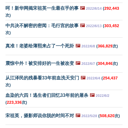
呵！新华网揭宋祖英一生最在乎的事
🖼️
(
292,443
2022/6/14
次)
中共决不解密的密闻：毛行宫的故事
🖼️
(
303,452
2022/6/13
次)
真准！老婆给薄熙来占了一个死卦
🖼️
(
366,829
次)
2022/6/8
震惊中外！被安排好的一生被改变
🖼️
(
304,846
次)
2022/6/7
从江泽民的残暴看33年前血洗天安门
🖼️
(
254,437
2022/6/4
次)
血染的六四！逃生者们回忆33年前的屠杀
🖼️
2022/6/2
(
223,336
次)
宋祖英，摄影师说你脱的时间不对
🖼️
(
508,620
次)
2022/5/28