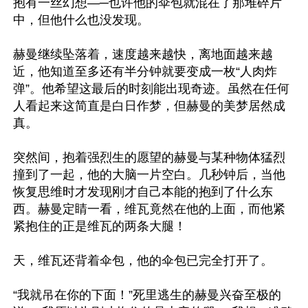
抱有一丝幻想—─也许他的伞包就混在了那堆碎片
中，但他什么也没发现。

赫曼继续坠落着，速度越来越快，离地面越来越
近，他知道至多还有半分钟就要变成一枚“人肉炸
弹”。他希望这最后的时刻能出现奇迹。虽然在任何
人看起来这简直是白日作梦，但赫曼的美梦居然成
真。

突然间，抱着强烈生的愿望的赫曼与某种物体猛烈
撞到了一起，他的大脑一片空白。几秒钟后，当他
恢复思维时才发现刚才自己本能的抱到了什么东
西。赫曼定睛一看，维瓦竟然在他的上面，而他紧
紧抱住的正是维瓦的两条大腿！

天，维瓦还背着伞包，他的伞包已完全打开了。

“我就吊在你的下面！”死里逃生的赫曼兴奋至极的