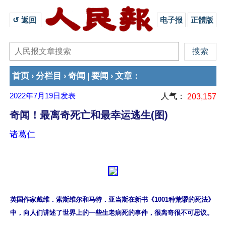
↺ 返回 
电子报
正體版
首页
分栏目
奇闻
要闻
文章
›
›
|
›
：
2022年7月19日
发表
人气：
203,157
奇闻！最离奇死亡和最幸运逃生(图)
诸葛仁
英国作家戴维．索斯维尔和马特．亚当斯在新书《1001种荒谬的死法》