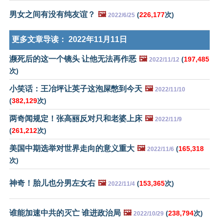
男女之间有没有纯友谊？
🖼️
(
226,177
次)
2022/6/25
更多文章导读：
2022年11月11日
濒死后的这一个镜头 让他无法再作恶
🖼️
(
197,485
2022/11/12
次)
小笑话：王冶坪让英子这泡屎憋到今天
🖼️
2022/11/10
(
382,129
次)
两奇闻规定！张高丽反对只和老婆上床
🖼️
2022/11/9
(
261,212
次)
美国中期选举对世界走向的意义重大
🖼️
(
165,318
2022/11/6
次)
神奇！胎儿也分男左女右
🖼️
(
153,365
次)
2022/11/4
谁能加速中共的灭亡 谁进政治局
🖼️
(
238,794
次)
2022/10/29