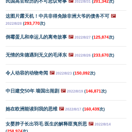
民国高官经历的不可思议奇事
🖼️
(
201,342
次)
2022/8/31
这图片露天机！中共非得免除非洲大爷的债务不可
🖼️
(
293,770
次)
2022/8/28
倒霉蛋儿和幸运儿的离奇故事
🖼️
(
125,874
次)
2022/8/27
无情的朱德遇到无义的毛泽东
🖼️
(
233,670
次)
2022/8/26
令人动容的动物奇闻
🖼️
(
150,092
次)
2022/8/23
中日建交50年 墙国出闹剧
🖼️
(
146,871
次)
2022/8/19
她在欧洲能读到我的思维
🖼️
(
160,439
次)
2022/8/17
女婴脖子长出羽毛 医生的解释匪夷所思
🖼️
2022/8/14
(
258,974
次)