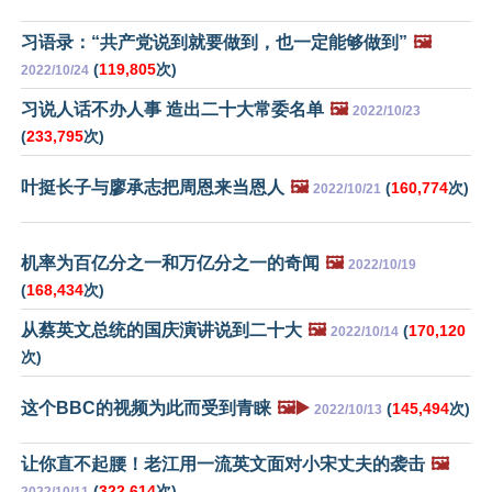
习语录：“共产党说到就要做到，也一定能够做到”
🖼️
(
119,805
次)
2022/10/24
习说人话不办人事 造出二十大常委名单
🖼️
2022/10/23
(
233,795
次)
叶挺长子与廖承志把周恩来当恩人
🖼️
(
160,774
次)
2022/10/21
机率为百亿分之一和万亿分之一的奇闻
🖼️
2022/10/19
(
168,434
次)
从蔡英文总统的国庆演讲说到二十大
🖼️
(
170,120
2022/10/14
次)
这个BBC的视频为此而受到青睐
🖼️▶️
(
145,494
次)
2022/10/13
让你直不起腰！老江用一流英文面对小宋丈夫的袭击
🖼️
(
322,614
次)