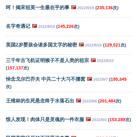
呵！揭宋祖英一生最在乎的事
🖼️
(
235,136
次)
2022/9/19
名字奇遇记
🖼️
(
145,226
次)
2022/9/18
英国2岁婴孩会读多国文字的秘密
🖼️
(
129,521
次)
2022/9/16
三千年古飞机证明猴子不是人类的祖宗
🖼️
2022/9/10
(
157,137
次)
悼念戈尔巴乔夫 中共二十大习不挪窝
🖼️
(
195,345
2022/9/7
次)
王维林的生死悬念终于水落石出
🖼️
(
201,484
次)
2022/9/6
惊人发现！肉体只是灵魂的一件衣服
🖼️
(
153,289
次)
2022/9/4