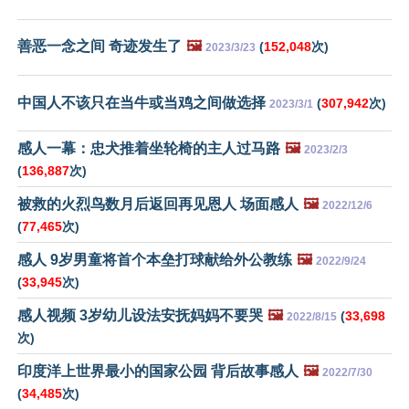
善恶一念之间 奇迹发生了
🖼️
(
152,048
次)
2023/3/23
中国人不该只在当牛或当鸡之间做选择
(
307,942
次)
2023/3/1
感人一幕：忠犬推着坐轮椅的主人过马路
🖼️
2023/2/3
(
136,887
次)
被救的火烈鸟数月后返回再见恩人 场面感人
🖼️
2022/12/6
(
77,465
次)
感人 9岁男童将首个本垒打球献给外公教练
🖼️
2022/9/24
(
33,945
次)
感人视频 3岁幼儿设法安抚妈妈不要哭
🖼️
(
33,698
2022/8/15
次)
印度洋上世界最小的国家公园 背后故事感人
🖼️
2022/7/30
(
34,485
次)