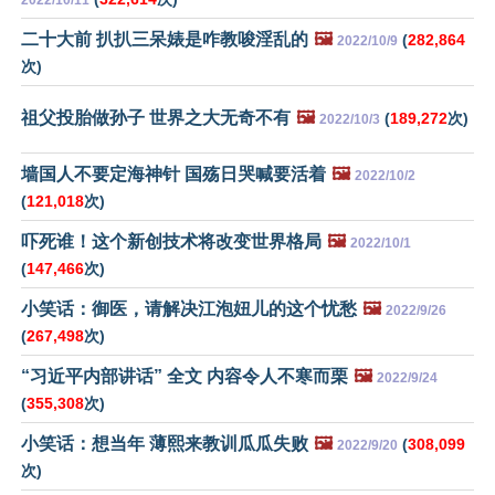
2022/10/11
二十大前 扒扒三呆婊是咋教唆淫乱的
🖼️
(
282,864
2022/10/9
次)
祖父投胎做孙子 世界之大无奇不有
🖼️
(
189,272
次)
2022/10/3
墙国人不要定海神针 国殇日哭喊要活着
🖼️
2022/10/2
(
121,018
次)
吓死谁！这个新创技术将改变世界格局
🖼️
2022/10/1
(
147,466
次)
小笑话：御医，请解决江泡妞儿的这个忧愁
🖼️
2022/9/26
(
267,498
次)
“习近平内部讲话” 全文 内容令人不寒而栗
🖼️
2022/9/24
(
355,308
次)
小笑话：想当年 薄熙来教训瓜瓜失败
🖼️
(
308,099
2022/9/20
次)