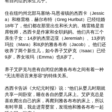
有自闭症的亲生儿子。

住在纽约州北部马塞纳-马恩省镇的杰西卡（Jessic
a）和格雷格．赫尔布特（Greg Hurlbut）已经结婚
18年了，他们都在那里出生和长大的。格雷格是首
席牧师，杰西卡是作家和全职妈妈。他们共有三个
亲生子女：14岁的杰里迈亚（Jeremiah）、13岁的
玛拉（Mara）和8岁的雅各布布（Jacob）。他们还
收养了两个新生儿，如今养子艾萨克（Isaac）已经
9岁，养女埃玛（Emma）也8岁了。

养子艾萨克与患有自闭症的雅各布布之间有着一种
“无法用语言来形容”的特殊关系。

杰西卡告诉《大纪元时报》说：“他们从婴儿时期就
共享一间卧室，睡在各自的婴儿床上。艾萨克总是
喜欢爬出自己的床，再爬到雅各布布的床上，所以
有时早晨，我走进育婴室，发现他和雅各布布一起