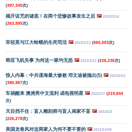
(
397,345
次)
揭开诅咒的谜底！在两个悲惨故事发生之后
🖼️
2022/1/14
(
263,995
次)
宋祖英与江大蛤蟆的生死苟活
🖼️
(
665,503
次)
2022/1/13
韩亚飞机失事 为何这一家均无恙
🖼️
(
226,236
次)
2022/1/12
惊人内幕：中共谍海最大惨败 邓文迪被抛出(5)
🖼️
2022/1/11
(
386,967
次)
车祸醒来 澳洲男中文流利 成电视明星
🖼️
(
219,844
2022/1/7
次)
天目挡不住：盲人雕刻师与盲人画家不盲
🖼️
2022/1/2
(
226,278
次)
美国龙卷风对这两家人为何不要不要的
🖼️
2021/12/30