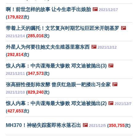
啊！前世怎样的故事 让今生牵手出娘胎
🖼️
2021/12/17
(
179,822
次)
带着上天的嘱托！文艺复兴时期艺坛巨匠米开朗基罗
🖼️
(
285,016
次)
2021/12/14
外星人为何要往她丈夫生殖器里塞东西
🖼️
2021/12/12
(
292,814
次)
惊人内幕：中共谍海最大惨败 邓文迪被抛出(3)
🖼️
(
347,573
次)
2021/12/11
张高丽性侵彭帅发酵 曾庆红急眼一耙搂出习全家
🖼️
(
829,240
次)
2021/12/10
惊人内幕：中共谍海最大惨败 邓文迪被抛出(2)
🖼️
2021/12/7
(
427,653
次)
MH370！神秘失踪案即将水落石出
🖼️
(
350,755
次)
2021/12/5