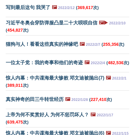
写到最后这句 我哭了
🖼️
(
369,617
次)
2022/2/12
习近平冬奥会穿防弹服凸显二十大呗呗自信
🖼️▶️
2022/2/10
(
454,827
次)
猫狗与人！看看这些真实的神缘吧
🖼️
(
255,356
次)
2022/2/7
一位太子党：我的奇事和他们的奇迹
🖼️
(
482,536
次)
2022/2/4
惊人内幕：中共谍海最大惨败 邓文迪被抛出(7)
🖼️
2022/2/1
(
389,011
次)
真实神奇的田三牛转世经历
🖼️
(
227,410
次)
2022/1/28
上帝为何不奖赏好人 为何不惩罚坏人？
🖼️
2022/1/17
(
639,475
次)
惊人内幕：中共谍海最大惨败 邓文迪被抛出(6)
🖼️
2022/1/15