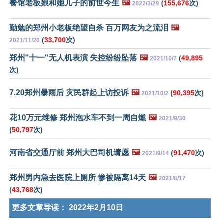
餐馆老板娘和她儿子的前世今生
🖼️
(
155,676
次)
2022/3/29
勤勉的郑州小老板绝望自杀 百万网友为之流泪
🖼️
(
33,700
次)
2021/11/20
郑州"十一"无人机表演 失控纷纷坠落
🖼️
(
49,895
2021/10/7
次)
7.20郑州暴雨后 灾民群起上访投诉
🖼️
(
90,395
次)
2021/10/2
花10万元维修 郑州泡水车不到一周自燃
🖼️
2021/9/30
(
50,797
次)
河南省交通厅前 郑州大巴司机请愿
🖼️
(
91,470
次)
2021/9/14
郑州男内急去医院上厕所 惨被隔离14天
🖼️
2021/8/17
(
43,768
次)
更多文章导读：
2022年2月10日