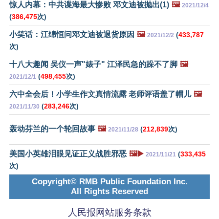
惊人内幕：中共谍海最大惨败 邓文迪被抛出(1)
🖼️
2021/12/4
(
386,475
次)
小笑话：江绵恒问邓文迪被退货原因
🖼️
(
433,787
2021/12/2
次)
十八大趣闻 吴仪一声"婊子" 江泽民急的跺不了脚
🖼️
(
498,455
次)
2021/12/1
六中全会后！小学生作文真情流露 老师评语盖了帽儿
🖼️
(
283,246
次)
2021/11/30
轰动芬兰的一个轮回故事
🖼️
(
212,839
次)
2021/11/28
美国小英雄泪眼见证正义战胜邪恶
🖼️▶️
(
333,435
2021/11/21
次)
Copyright© RMB Public Foundation Inc.
All Rights Reserved
人民报网站服务条款