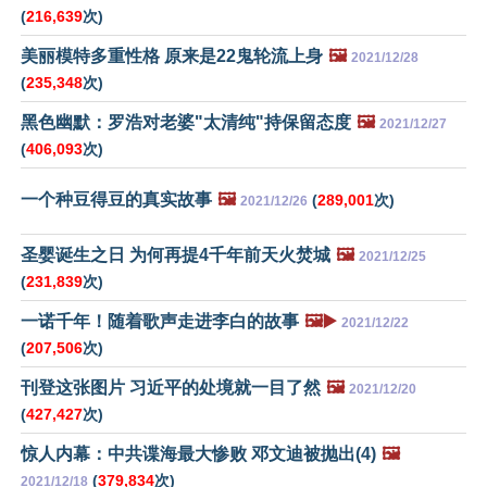
(
216,639
次)
美丽模特多重性格 原来是22鬼轮流上身
🖼️
2021/12/28
(
235,348
次)
黑色幽默：罗浩对老婆"太清纯"持保留态度
🖼️
2021/12/27
(
406,093
次)
一个种豆得豆的真实故事
🖼️
(
289,001
次)
2021/12/26
圣婴诞生之日 为何再提4千年前天火焚城
🖼️
2021/12/25
(
231,839
次)
一诺千年！随着歌声走进李白的故事
🖼️▶️
2021/12/22
(
207,506
次)
刊登这张图片 习近平的处境就一目了然
🖼️
2021/12/20
(
427,427
次)
惊人内幕：中共谍海最大惨败 邓文迪被抛出(4)
🖼️
(
379,834
次)
2021/12/18