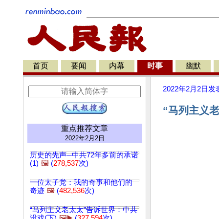
首页
要闻
内幕
时事
幽默
2022年2月2日
发
“马列主义老
重点推荐文章
2022年2月2日
历史的先声─中共72年多前的承诺
(1)
🖼️
(
278,537
次)
一位太子党：我的奇事和他们的
奇迹
🖼️
(
482,536
次)
“马列主义老太太”告诉世界：中共
没戏(下)
🖼️▶️
(
327,594
次)