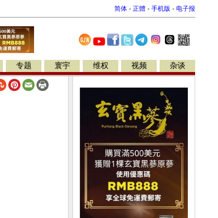
简体
-
正體
-
手机版
-
电子报
专题
寰宇
维权
视频
杂谈