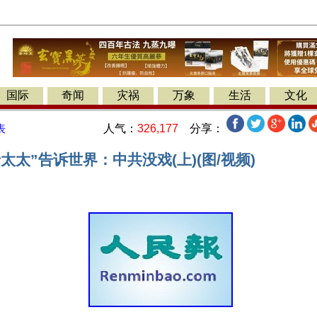
国际
奇闻
灾祸
万象
生活
文化
人气：
326,177
分享：
表
太太”告诉世界：中共没戏(上)(图/视频)