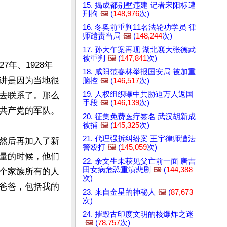
15. 揭成都别墅违建 记者宋阳标遭
刑拘
🖼️
(
148,976
次)
16. 冬奥前重判11名法轮功学员 律
师谴责当局
🖼️
(
148,244
次)
17. 孙大午案再现 湖北襄大张德武
被重判
🖼️
(
147,841
次)
年、1928年
18. 咸阳范春林举报国安局 被加重
讲是因为当地很
脑控
🖼️
(
146,517
次)
19. 人权组织曝中共胁迫万人返国
去联系了。那么
手段
🖼️
(
146,139
次)
共产党的军队。

20. 征集免费医疗签名 武汉胡新成
被捕
🖼️
(
145,325
次)
21. 代理强拆纠纷案 王宇律师遭法
然后再加入了新
警殴打
🖼️
(
145,059
次)
量的时候，他们
22. 余文生未获见父亡前一面 唐吉
田女病危恐重演悲剧
🖼️
(
144,388
个家族所有的人
次)
爸爸，包括我的
23. 来自金星的神秘人
🖼️
(
87,673
次)
24. 摧毁古印度文明的核爆炸之迷
🖼️
(
78,757
次)