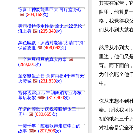
其实在军营，
惊喜！神韵能量巨大 可疗愈身心
队里，他算是
🖼️
(
304,158
次)
格，我觉得我
美丽模特多重性格 原来是22鬼轮
们从小到大就
流上身
🖼️
(
235,348
次)
黑色幽默：罗浩对老婆"太清纯"持
然后从小到大
保留态度
🖼️
(
406,092
次)
里边，他们又
一个种豆得豆的真实故事
🖼️
(
289,001
次)
育。而下面的
为什么呢？他
圣婴诞生之日 为何再提4千年前天
火焚城
🖼️
(
231,839
次)
中。

给你透露点儿 神韵舞蹈专业考核
幕后花絮
🖼️▶️
(
317,400
次)
你从来想不到
圣诞的颂歌：庆祝苏联解体三十
奉。所以我可以
周年
🖼️
(
630,665
次)
初的饿死三千
一诺千年！随着歌声走进李白的
对社会是完全
故事
🖼️▶️
(
207,506
次)