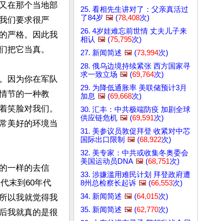
又在那个当地部
25. 看相先生讲对了：父亲真活过
了84岁
🖼️
(
78,408
次)
我们要求很严
26. 4岁娃难忘前世情 丈夫儿子来
的严格。因此我
相认
🖼️
(
75,795
次)
们把它当真。

27. 新闻简述
🖼️
(
73,994
次)
28. 俄乌边境持续紧张 西方国家寻
求一致立场
🖼️
(
69,764
次)
。因为你在军队
29. 为降低通胀率 美联储预计3月
情节的一种教
加息
🖼️
(
69,668
次)
着笑脸对我们。
30. 汇丰：中共极端防疫 加剧全球
供应链危机
🖼️
(
69,591
次)
常美好的环境当
31. 美参议员敦促拜登 收紧对中芯
国际出口限制
🖼️
(
68,922
次)
32. 美专家：中共或收集冬奥委会
美国运动员DNA
🖼️
(
68,751
次)
的一样的去信
33. 涉嫌滥用难民计划 拜登政府遭
代末到60年代
8州总检察长起诉
🖼️
(
66,553
次)
34. 新闻简述
🖼️
(
64,015
次)
所以我就觉得我
35. 新闻简述
🖼️
(
62,770
次)
后我就真的是很