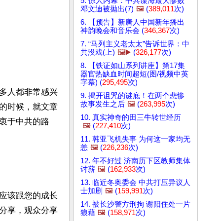
5. 惊人内幕：中共谍海最大惨败
邓文迪被抛出(7)
🖼️
(
389,011
次)
6. 【预告】新唐人中国新年播出
神韵晚会和音乐会 (
346,367
次)
7. “马列主义老太太”告诉世界：中
共没戏(上)
🖼️▶️
(
326,177
次)
8. 【铁证如山系列讲座】第17集
器官热缺血时间超短(图/视频中英
字幕) (
295,495
次)
多人都非常感兴
9. 揭开诅咒的谜底！在两个悲惨
故事发生之后
🖼️
(
263,995
次)
的时候，就文章
10. 真实神奇的田三牛转世经历
衷于中共的路
🖼️
(
227,410
次)
11. 韩亚飞机失事 为何这一家均无
恙
🖼️
(
226,236
次)
12. 年不好过 济南历下区教师集体
讨薪
🖼️
(
162,933
次)
13. 临近冬奥委会 中共打压异议人
士加剧
🖼️
(
159,991
次)
应该跟您的成长
14. 被长沙警方刑拘 谢阳住处一片
分享，观众分享
狼藉
🖼️
(
158,971
次)