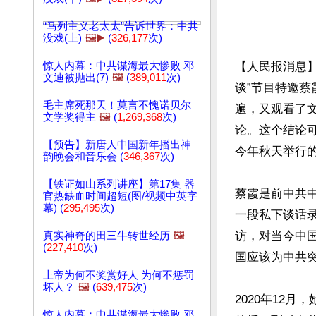
“马列主义老太太”告诉世界：中共
没戏(上)
🖼️▶️
(
326,177
次)
惊人内幕：中共谍海最大惨败 邓
【人民报消息】
文迪被抛出(7)
🖼️
(
389,011
次)
谈”节目特邀
毛主席死那天！莫言不愧诺贝尔
遍，又观看了
文学奖得主
🖼️
(
1,269,368
次)
论。这个结论
【预告】新唐人中国新年播出神
今年秋天举行的
韵晚会和音乐会 (
346,367
次)
【铁证如山系列讲座】第17集 器
蔡霞是前中共中
官热缺血时间超短(图/视频中英字
幕) (
295,495
次)
一段私下谈话
访，对当今中
真实神奇的田三牛转世经历
🖼️
(
227,410
次)
国应该为中共突
上帝为何不奖赏好人 为何不惩罚
坏人？
🖼️
(
639,475
次)
2020年12
惊人内幕：中共谍海最大惨败 邓