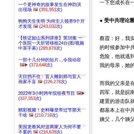
一下您成长在一
一个更神奇的故事发生在神韵演
出现场
🖼️
(
391,951
次)
● 受中共理论
狗狗天生失明 为何主人领养9个月
才发现
🖼️
(
243,032
次)
【铁证如山系列讲座】第16集 一
蔡霞：好，我实
个医院一天肝肾移植24台(图/视频
的时候参加中
中英字幕) (
289,878
次)
危险，他就逃
一部十几分钟的短片…令我动容
🖼️▶️
(
373,648
次)
我的母亲，她
天目挡不住：盲人雕刻师与盲人
画家不盲
🖼️
(
226,278
次)
而我的父亲是
四军，就是皖
2022年3小时跨年缤纷夜节目
🖼️▶️
(
337,353
次)
建置的游击队
都基本上在中
精彩视频！史料曝皇帝过节那天
干啥
🖼️
(
210,718
次)
姨父，几个姨父
美国龙卷风对这两家人为何不要
不要的
🖼️
(
216,639
次)