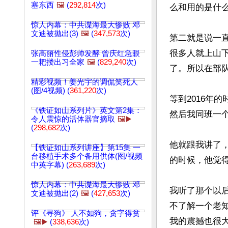
塞东西
🖼️
(
292,814
次)
么和用的是什
惊人内幕：中共谍海最大惨败 邓
文迪被抛出(3)
🖼️
(
347,573
次)
第二就是说一
很多人就上山
张高丽性侵彭帅发酵 曾庆红急眼
一耙搂出习全家
🖼️
(
829,240
次)
了。所以在部队
精彩视频！姜光宇的调侃笑死人
(图/4视频) (
361,220
次)
等到2016年
《铁证如山系列片》英文第2集：
然后我同班一
令人震惊的活体器官摘取
🖼️▶️
(
298,682
次)
他就跟我讲了
【铁证如山系列讲座】第15集 一
台移植手术多个备用供体(图/视频
的时候，他觉
中英字幕) (
263,689
次)
惊人内幕：中共谍海最大惨败 邓
我听了那个以
文迪被抛出(2)
🖼️
(
427,653
次)
不了解一个老
评《寻狗》 人不如狗，贪字得贫
我的震撼也很大
🖼️▶️
(
338,636
次)