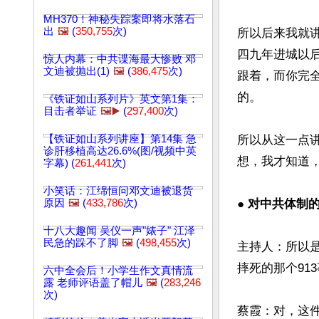
MH370！神秘失踪案即将水落石
出
🖼️
(
350,755
次)
所以后来我就
四九年进城以
惊人内幕：中共谍海最大惨败 邓
文迪被抛出(1)
🖼️
(
386,475
次)
跟着，而你完
的。

《铁证如山系列片》英文第1集：
目击者举证
🖼️▶️
(
297,400
次)
【铁证如山系列讲座】第14集 急
所以从这一点
诊肝移植高达26.6%(图/视频中英
想，我才知道，
字幕) (
261,441
次)
小笑话：江绵恒问邓文迪被退货
原因
🖼️
(
433,786
次)
● 对中共体制的
十八大趣闻 吴仪一声"婊子" 江泽
民急的跺不了脚
🖼️
(
498,455
次)
主持人：所以
摔死的那个913
六中全会后！小学生作文真情流
露 老师评语盖了帽儿
🖼️
(
283,246
次)
蔡霞：对，这