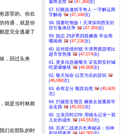
最终去世
🖼️
(
47,368
次)
57. 纪晓岚逢拆字奇人 一字解运两
有原罪的。你在
字解命
🖼️
(
47,348
次)
的待遇，就是你
58. 我要吃饱饭！天津深圳西安封
控引集体抗争
🖼️
(
47,304
次)
都是完全逃避了
59. 励志 29岁男四肢瘫痪 学会用
嘴画画
🖼️
(
47,236
次)
60. 应对疫情封锁 天津男囤货堪比
超市登热搜
🖼️
(
47,074
次)
候，回过头来
61. 更多信息被曝光 证实西安封城
吃菜难惨状
🖼️
(
46,808
次)
62. 敬天知命 以苦为乐的苏轼
🖼️
(
46,068
次)
63. 命有定分 顺其自然
🖼️
(
45,609
次)
64. 打破医生预言 瘫痪女孩重新学
，就是当时林彪
会走路
🖼️
(
45,552
次)
65. 父亲历时22年 用镜头记录一双
儿女的成长
🖼️
(
44,553
次)
66. 百岁二战老兵长寿秘诀：信神
我们在部队的时
和珍惜家庭
🖼️
(
40,900
次)