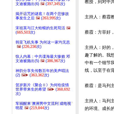
教授，到对中
文迪被抛出(6)
🖼️
(
397,345
次)
揭开诅咒的谜底！在两个悲惨故
主持人：蔡霞教
事发生之后
🖼️
(
263,995
次)
宋祖英与江大蛤蟆的生死苟活
🖼️
蔡霞：方菲好，
(
665,503
次)
韩亚飞机失事 为何这一家均无恙
🖼️
(
226,236
次)
主持人：好的
趣了解的。我
惊人内幕：中共谍海最大惨败 邓
文迪被抛出(5)
🖼️
(
386,967
次)
中有一个细节
线，以至于在背
神韵分享失传数百年的美声唱法
(2)
🖼️▶️
(
363,362
次)
贺岁新片《聚会Ⅱ》为何给疫情
蔡霞：是马列主
世界带来生的希望
🖼️▶️
(
368,692
次)
主持人：马列
车祸醒来 澳洲男中文流利 成电视
明星
🖼️
(
219,844
次)
的环境、成长