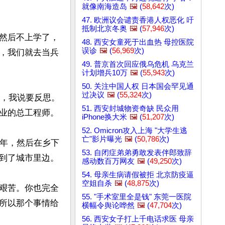
就像南海造岛
🖼️
(
58,642
次)
47. 欧洲议会谴责香港人权恶化 吁
抵制北京冬奥
🖼️
(
57,946
次)
然后不上学了，
48. 西安女童死于出血热 母控医院
误诊
🖼️
(
56,969
次)
，我们就去当兵
49. 普京首次回应俄乌危机 乌克兰
计划增兵10万
🖼️
(
55,943
次)
50. 关注中国人权 日本国会罕见通
过决议
🖼️
(
55,324
次)
些，我说要反思。
51. 西安封城物资奇缺 民众用
业的总工程师。

iPhone换大米
🖼️
(
51,207
次)
52. Omicron攻入上海 "大学生逃
亡"影片曝光
🖼️
(
50,786
次)
0年，然后在乡下
53. 自闭症弟弟勇敢发表伴郎致辞
到了城市里边。

感动数百万网友
🖼️
(
49,250
次)
54. 母亲生病请假被拒 北京防疫逼
空姐自杀
🖼️
(
48,875
次)
艰苦。你也完全
55. "手术室里全是钱" 东莞一医院
所以那个事情给
横幅令舆论哗然
🖼️
(
47,704
次)
56. 西安女子打上千电话求医 母亲