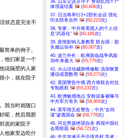
36. 山东父进京寻子 警胡乱找个尸
体强逼结案
🖼️
(
60,606
次)
37. 日法将举行2+2部长会议 强化
印太防务合作
🖼️
(
60,223
次)
生活状态是完全不
38. 专家：中共将美国人的个人信
息"武器化"
🖼️
(
60,185
次)
39. 疫情影响儿童教育 联合国：损
失难以弥补
🖼️
(
60,007
次)
最简单的例子。
40. 波兰外长：欧洲面临战争风险
，他们家是一个
30年来最大
🖼️
(
59,779
次)
他说隔壁的人家
41. 火山活动威胁维修船 汤加恢复
通信或需数周
🖼️
(
59,273
次)
很小，就在院子
42. 英国警告中俄 西方将联合对抗
专制政权
🖼️
(
59,233
次)
43. 欧洲敏感地点 安检设备被曝与
中共军方有关
🖼️
(
58,909
次)
。我当时就随口
44. 英军情五处警告：中共"女间
好呢，然后我那
谍"渗透国会
🖼️
(
58,778
次)
45. 河北男孩绝望自杀 再现中国社
邻居的家院子
会黑暗面
🖼️
(
58,721
次)
人他家里边吃什
46. 中共加速不丹边境造村 学者：