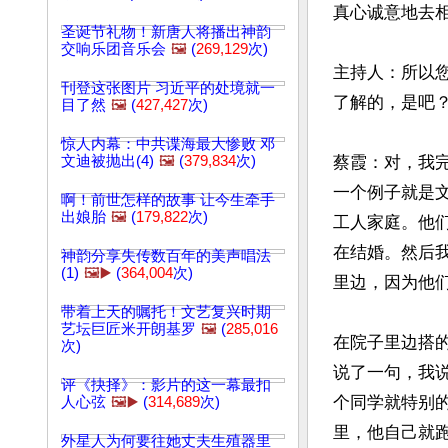
真心诚意地去相
圣诞节礼物！新唐人将播出神韵
交响乐团音乐会
🖼️
(
269,129
次)
主持人：所以
刊登这张图片 习近平的处境就一
了解的，是吧？
目了然
🖼️
(
427,427
次)
惊人内幕：中共谍海最大惨败 邓
文迪被抛出(4)
🖼️
(
379,834
次)
蔡霞：对，我
一个例子就是
啊！前世怎样的故事 让今生牵手
出娘胎
🖼️
(
179,822
次)
工人家庭。他
在结婚。然后
神韵分享失传数百年的美声唱法
(1)
🖼️▶️
(
364,004
次)
里边，因为他们
带着上天的嘱托！文艺复兴时期
艺坛巨匠米开朗基罗
🖼️
(
285,016
在院子里边搭
次)
说了一句，我
评《抉择》：影片的这一幕最扣
个同学就特别
人心弦
🖼️▶️
(
314,689
次)
里，他自己就
外星人为何要往她丈夫生殖器里