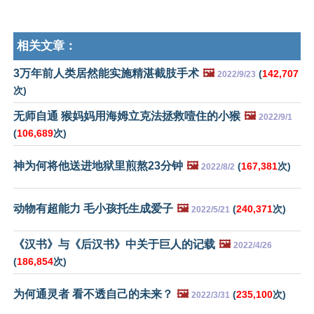
相关文章：
3万年前人类居然能实施精湛截肢手术
🖼️
(
142,707
2022/9/23
次)
无师自通 猴妈妈用海姆立克法拯救噎住的小猴
🖼️
2022/9/1
(
106,689
次)
神为何将他送进地狱里煎熬23分钟
🖼️
(
167,381
次)
2022/8/2
动物有超能力 毛小孩托生成爱子
🖼️
(
240,371
次)
2022/5/21
《汉书》与《后汉书》中关于巨人的记载
🖼️
2022/4/26
(
186,854
次)
为何通灵者 看不透自己的未来？
🖼️
(
235,100
次)
2022/3/31