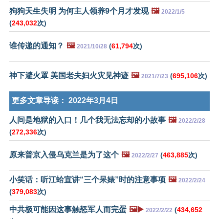
狗狗天生失明 为何主人领养9个月才发现
🖼️
2022/1/5
(
243,032
次)
谁传递的通知？
🖼️
(
61,794
次)
2021/10/28
神下避火罩 美国老夫妇火灾见神迹
🖼️
(
695,106
次)
2021/7/23
更多文章导读：
2022年3月4日
人间是地狱的入口！几个我无法忘却的小故事
🖼️
2022/2/28
(
272,336
次)
原来普京入侵乌克兰是为了这个
🖼️
(
463,885
次)
2022/2/27
小笑话：听江蛤宣讲“三个呆婊”时的注意事项
🖼️
2022/2/24
(
379,083
次)
中共极可能因这事触怒军人而完蛋
🖼️▶️
(
434,652
2022/2/22