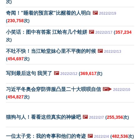
次)
奇闻！"睡着的预言家"比醒着的人明白
🖼️
2022/2/19
(
230,758
次)
小笑话：图中有答案 江蛤有几个蛙姘
🖼️
(
357,234
2022/2/17
次)
不吐不快！当江蛤堂妹心里不平衡的时候
🖼️
2022/2/13
(
454,697
次)
写到最后这句 我哭了
🖼️
(
369,617
次)
2022/2/12
习近平冬奥会穿防弹服凸显二十大呗呗自信
🖼️▶️
2022/2/10
(
454,827
次)
猫狗与人！看看这些真实的神缘吧
🖼️
(
255,356
次)
2022/2/7
一位太子党：我的奇事和他们的奇迹
🖼️
(
482,536
次)
2022/2/4