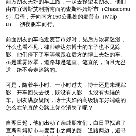
前方朋友夫妇的车上路，一起去探望老朋友。他们
由布宜诺斯艾利斯南面的查斯科姆斯市（Chascomu
s）启程，开向南方150公里处的麦普市（Maip
u），彻夜驱车而行。

前面朋友的车临近麦普市郊时，见后方浓雾迷漫，
什么也看不见，律师维达尔博士的车子也不见踪
影。他们停下了车等候跟在后方的博士夫妇的车。
虽是重雾浓罩，道路却是笔直、笔直的，而且无岔
道，绝不会走迷路的。

可是，随着半小时、一小时过去，博士还是未现踪
影。开车回头去找，既没有人影，也没有抛锚的
车。朋友满腹疑问，博士夫妇的高级轿车好端端的
怎么在笔直的公路上凭空消失了呢？

自翌日起，他们出动了亲戚朋友们，白日里找遍了
查斯科姆斯市与麦普市之间的路。道路两边，遍寻