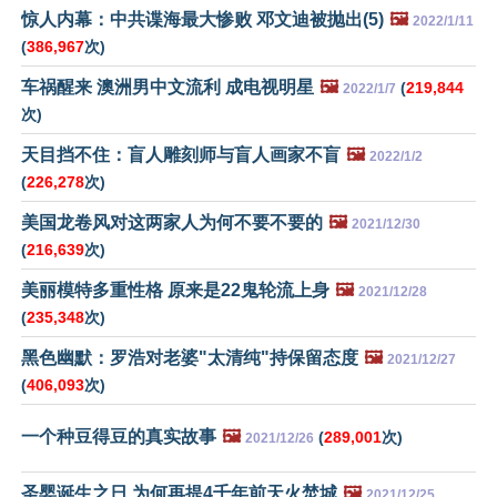
惊人内幕：中共谍海最大惨败 邓文迪被抛出(5)
🖼️
2022/1/11
(
386,967
次)
车祸醒来 澳洲男中文流利 成电视明星
🖼️
(
219,844
2022/1/7
次)
天目挡不住：盲人雕刻师与盲人画家不盲
🖼️
2022/1/2
(
226,278
次)
美国龙卷风对这两家人为何不要不要的
🖼️
2021/12/30
(
216,639
次)
美丽模特多重性格 原来是22鬼轮流上身
🖼️
2021/12/28
(
235,348
次)
黑色幽默：罗浩对老婆"太清纯"持保留态度
🖼️
2021/12/27
(
406,093
次)
一个种豆得豆的真实故事
🖼️
(
289,001
次)
2021/12/26
圣婴诞生之日 为何再提4千年前天火焚城
🖼️
2021/12/25