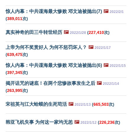
惊人内幕：中共谍海最大惨败 邓文迪被抛出(7)
🖼️
2022/2/1
(
389,011
次)
真实神奇的田三牛转世经历
🖼️
(
227,410
次)
2022/1/28
上帝为何不奖赏好人 为何不惩罚坏人？
🖼️
2022/1/17
(
639,475
次)
惊人内幕：中共谍海最大惨败 邓文迪被抛出(6)
🖼️
2022/1/15
(
397,345
次)
揭开诅咒的谜底！在两个悲惨故事发生之后
🖼️
2022/1/14
(
263,995
次)
宋祖英与江大蛤蟆的生死苟活
🖼️
(
665,503
次)
2022/1/13
韩亚飞机失事 为何这一家均无恙
🖼️
(
226,236
次)
2022/1/12