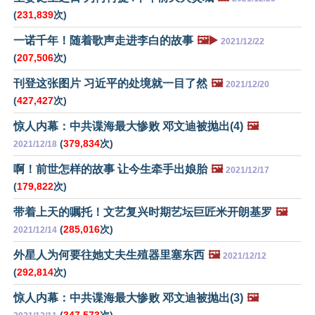
(
231,839
次)
一诺千年！随着歌声走进李白的故事
🖼️▶️
2021/12/22
(
207,506
次)
刊登这张图片 习近平的处境就一目了然
🖼️
2021/12/20
(
427,427
次)
惊人内幕：中共谍海最大惨败 邓文迪被抛出(4)
🖼️
(
379,834
次)
2021/12/18
啊！前世怎样的故事 让今生牵手出娘胎
🖼️
2021/12/17
(
179,822
次)
带着上天的嘱托！文艺复兴时期艺坛巨匠米开朗基罗
🖼️
(
285,016
次)
2021/12/14
外星人为何要往她丈夫生殖器里塞东西
🖼️
2021/12/12
(
292,814
次)
惊人内幕：中共谍海最大惨败 邓文迪被抛出(3)
🖼️