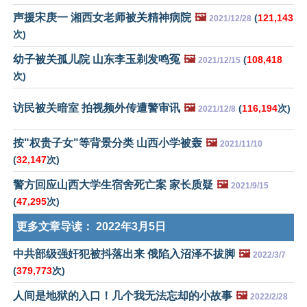
声援宋庚一 湘西女老师被关精神病院
🖼️
(
121,143
2021/12/28
次)
幼子被关孤儿院 山东李玉剃发鸣冤
🖼️
(
108,418
2021/12/15
次)
访民被关暗室 拍视频外传遭警审讯
🖼️
(
116,194
次)
2021/12/8
按"权贵子女"等背景分类 山西小学被轰
🖼️
2021/11/10
(
32,147
次)
警方回应山西大学生宿舍死亡案 家长质疑
🖼️
2021/9/15
(
47,295
次)
更多文章导读：
2022年3月5日
中共部级强奸犯被抖落出来 俄陷入沼泽不拔脚
🖼️
2022/3/7
(
379,773
次)
人间是地狱的入口！几个我无法忘却的小故事
🖼️
2022/2/28