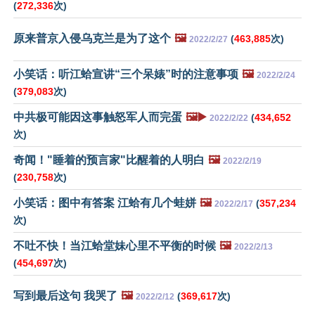
(
272,336
次)
原来普京入侵乌克兰是为了这个
🖼️
(
463,885
次)
2022/2/27
小笑话：听江蛤宣讲“三个呆婊”时的注意事项
🖼️
2022/2/24
(
379,083
次)
中共极可能因这事触怒军人而完蛋
🖼️▶️
(
434,652
2022/2/22
次)
奇闻！"睡着的预言家"比醒着的人明白
🖼️
2022/2/19
(
230,758
次)
小笑话：图中有答案 江蛤有几个蛙姘
🖼️
(
357,234
2022/2/17
次)
不吐不快！当江蛤堂妹心里不平衡的时候
🖼️
2022/2/13
(
454,697
次)
写到最后这句 我哭了
🖼️
(
369,617
次)
2022/2/12