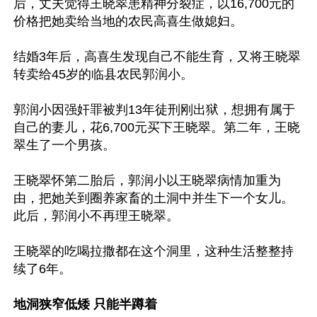
后，丈夫觉得王晓翠患精神分裂症，以16,700元的
价格把她卖给当地的农民高喜生做媳妇。

结婚3年后，高喜生发现自己不能生育，又将王晓翠
转卖给45岁的临县农民郭润小。

郭润小因强奸罪被判13年徒刑刚出狱，想拥有属于
自己的妻儿，花6,700元买下王晓翠。第二年，王晓
翠生了一个男孩。

王晓翠怀第二胎后，郭润小以王晓翠病情加重为
由，把她关到圈养家畜的土洞中并生下一个女儿。
此后，郭润小不再理王晓翠。

王晓翠的吃喝拉撒都在这个洞里，这种生活整整持
续了6年。

地洞狭窄低矮 只能半蹲着