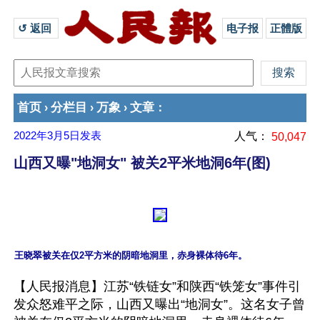
↺ 返回 
电子报
正體版
首页
分栏目
万象
文章
›
›
›
：
2022年3月5日
发表
人气：
50,047
山西又曝"地洞女" 被关2平米地洞6年(图)
【人民报消息】江苏“铁链女”和陕西“铁笼女”事件引
发众怒难平之际，山西又曝出“地洞女”。这名女子曾