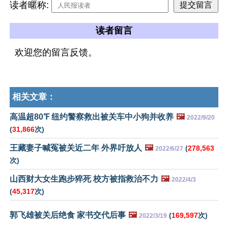
读者暱称:
读者留言
欢迎您的留言反馈。
相关文章：
高温超80℉ 纽约警察救出被关车中小狗并收养
🖼️
2022/9/20
(
31,866
次)
王藏妻子喊冤被关近二年 外界吁放人
🖼️
(
278,563
2022/6/27
次)
山西财大女生跑步猝死 校方被指救治不力
🖼️
2022/4/3
(
45,317
次)
郭飞雄被关后绝食 家书交代后事
🖼️
(
169,597
次)
2022/3/19