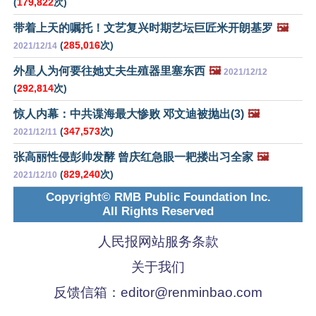
(
179,822
次)
带着上天的嘱托！文艺复兴时期艺坛巨匠米开朗基罗
🖼️
(
285,016
次)
2021/12/14
外星人为何要往她丈夫生殖器里塞东西
🖼️
2021/12/12
(
292,814
次)
惊人内幕：中共谍海最大惨败 邓文迪被抛出(3)
🖼️
(
347,573
次)
2021/12/11
张高丽性侵彭帅发酵 曾庆红急眼一耙搂出习全家
🖼️
(
829,240
次)
2021/12/10
Copyright© RMB Public Foundation Inc.
All Rights Reserved
人民报网站服务条款
关于我们
反馈信箱：
editor@renminbao.com