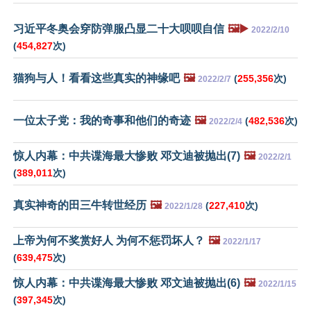
习近平冬奥会穿防弹服凸显二十大呗呗自信
🖼️▶️
2022/2/10
(
454,827
次)
猫狗与人！看看这些真实的神缘吧
🖼️
(
255,356
次)
2022/2/7
一位太子党：我的奇事和他们的奇迹
🖼️
(
482,536
次)
2022/2/4
惊人内幕：中共谍海最大惨败 邓文迪被抛出(7)
🖼️
2022/2/1
(
389,011
次)
真实神奇的田三牛转世经历
🖼️
(
227,410
次)
2022/1/28
上帝为何不奖赏好人 为何不惩罚坏人？
🖼️
2022/1/17
(
639,475
次)
惊人内幕：中共谍海最大惨败 邓文迪被抛出(6)
🖼️
2022/1/15
(
397,345
次)