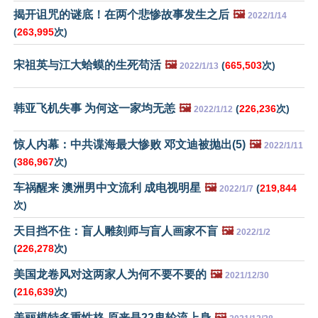
揭开诅咒的谜底！在两个悲惨故事发生之后
🖼️
2022/1/14
(
263,995
次)
宋祖英与江大蛤蟆的生死苟活
🖼️
(
665,503
次)
2022/1/13
韩亚飞机失事 为何这一家均无恙
🖼️
(
226,236
次)
2022/1/12
惊人内幕：中共谍海最大惨败 邓文迪被抛出(5)
🖼️
2022/1/11
(
386,967
次)
车祸醒来 澳洲男中文流利 成电视明星
🖼️
(
219,844
2022/1/7
次)
天目挡不住：盲人雕刻师与盲人画家不盲
🖼️
2022/1/2
(
226,278
次)
美国龙卷风对这两家人为何不要不要的
🖼️
2021/12/30
(
216,639
次)
美丽模特多重性格 原来是22鬼轮流上身
🖼️