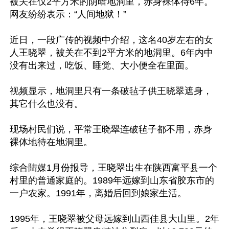
被关在仅2平方米的阴暗地洞里，赤身裸体待6年。
网友纷纷表示：“人间地狱！”

近日，一段广传的视频中介绍，这名40岁左右的女
人王晓翠，被关在不到2平方米的地洞里。6年内中
没有出来过，吃饭、睡觉、大小便全在里面。

视频显示，地洞里只有一条破毡子供王晓翠遮身，
其它什么也没有。

现场村民们说，平常王晓翠连破毡子都不用，赤身
裸体地待在地洞里。

综合陆媒1月份报导，王晓翠出生在陕西富平县一个
村里的普通家庭的。1989年远嫁到山东省胶东市的
一户农家。1991年，离婚后回到娘家生活。

1995年，王晓翠被父母远嫁到山西佳县大山里。2年