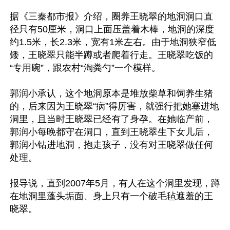
据《三秦都市报》介绍，圈养王晓翠的地洞洞口直
径只有50厘米，洞口上面压盖着木棒，地洞的深度
约1.5米，长2.3米，宽有1米左右。由于地洞狭窄低
矮，王晓翠只能半蹲或者爬着行走。王晓翠吃饭的
“专用碗”，跟农村“淘粪勺”一个模样。

郭润小承认，这个地洞原本是堆放柴草和饲养生猪
的，后来因为王晓翠“病”得厉害，就强行把她塞进地
洞里，且当时王晓翠已经有了身孕。在她临产前，
郭润小每晚都守在洞口，直到王晓翠生下女儿后，
郭润小钻进地洞，抱走孩子，没有对王晓翠做任何
处理。

报导说，直到2007年5月，有人在这个洞里发现，蹲
在地洞里蓬头垢面、身上只有一个破毛毡遮羞的王
晓翠。
