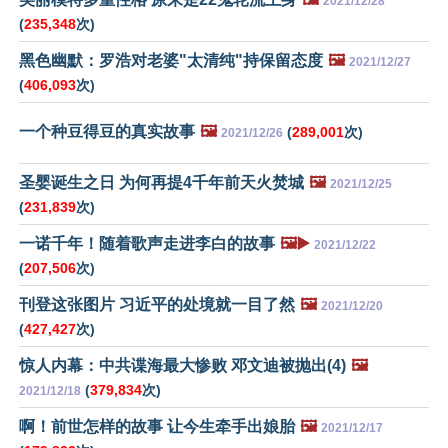
2021/12/28
(
235,348
次)
黑色幽默：罗浩对老婆"太清纯"持保留态度
🖼️
2021/12/27
(
406,093
次)
一个种豆得豆的真实故事
🖼️
(
289,001
次)
2021/12/26
圣婴诞生之日 为何再提4千年前天火焚城
🖼️
2021/12/25
(
231,839
次)
一诺千年！随着歌声走进李白的故事
🖼️▶️
2021/12/22
(
207,506
次)
刊登这张图片 习近平的处境就一目了然
🖼️
2021/12/20
(
427,427
次)
惊人内幕：中共谍海最大惨败 邓文迪被抛出(4)
🖼️
(
379,834
次)
2021/12/18
啊！前世怎样的故事 让今生牵手出娘胎
🖼️
2021/12/17