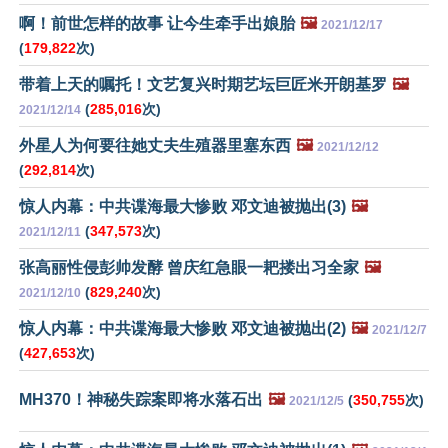
啊！前世怎样的故事 让今生牵手出娘胎
🖼️
2021/12/17
(
179,822
次)
带着上天的嘱托！文艺复兴时期艺坛巨匠米开朗基罗
🖼️
(
285,016
次)
2021/12/14
外星人为何要往她丈夫生殖器里塞东西
🖼️
2021/12/12
(
292,814
次)
惊人内幕：中共谍海最大惨败 邓文迪被抛出(3)
🖼️
(
347,573
次)
2021/12/11
张高丽性侵彭帅发酵 曾庆红急眼一耙搂出习全家
🖼️
(
829,240
次)
2021/12/10
惊人内幕：中共谍海最大惨败 邓文迪被抛出(2)
🖼️
2021/12/7
(
427,653
次)
MH370！神秘失踪案即将水落石出
🖼️
(
350,755
次)
2021/12/5