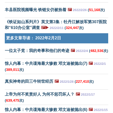
丰县医院视频曝光 铁链女仍被拴着
🖼️
(
51,168
次)
2022/2/26
《铁证如山系列片》英文第3集：牡丹江解放军第307医院
和“610办公室”调查
🖼️▶️
(
324,447
次)
2022/2/11
更多文章导读：
2022年2月2日
一位太子党：我的奇事和他们的奇迹
🖼️
(
482,536
次)
2022/2/4
惊人内幕：中共谍海最大惨败 邓文迪被抛出(7)
🖼️
2022/2/1
(
389,011
次)
真实神奇的田三牛转世经历
🖼️
(
227,410
次)
2022/1/28
上帝为何不奖赏好人 为何不惩罚坏人？
🖼️
2022/1/17
(
639,475
次)
惊人内幕：中共谍海最大惨败 邓文迪被抛出(6)
🖼️
2022/1/15