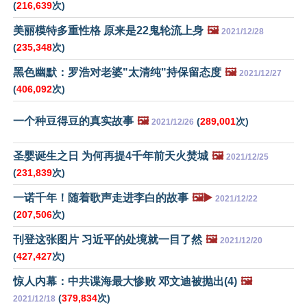
(
216,639
次)
美丽模特多重性格 原来是22鬼轮流上身
🖼️
2021/12/28
(
235,348
次)
黑色幽默：罗浩对老婆"太清纯"持保留态度
🖼️
2021/12/27
(
406,092
次)
一个种豆得豆的真实故事
🖼️
(
289,001
次)
2021/12/26
圣婴诞生之日 为何再提4千年前天火焚城
🖼️
2021/12/25
(
231,839
次)
一诺千年！随着歌声走进李白的故事
🖼️▶️
2021/12/22
(
207,506
次)
刊登这张图片 习近平的处境就一目了然
🖼️
2021/12/20
(
427,427
次)
惊人内幕：中共谍海最大惨败 邓文迪被抛出(4)
🖼️
(
379,834
次)
2021/12/18