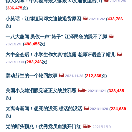
惊人内幕：中共谍海最大惨败 邓文迪被抛出(1)
🖼️
2021/12/4
(
386,475
次)
小笑话：江绵恒问邓文迪被退货原因
🖼️
(
433,786
2021/12/2
次)
十八大趣闻 吴仪一声"婊子" 江泽民急的跺不了脚
🖼️
(
498,455
次)
2021/12/1
六中全会后！小学生作文真情流露 老师评语盖了帽儿
🖼️
(
283,246
次)
2021/11/30
轰动芬兰的一个轮回故事
🖼️
(
212,839
次)
2021/11/28
美国小英雄泪眼见证正义战胜邪恶
🖼️▶️
(
333,435
2021/11/21
次)
太离奇新闻！想死的没死 想活的没活
🖼️
(
224,639
2021/11/20
次)
党的断头预兆！优秀党员血溅开门红
🖼️▶️
2021/11/19