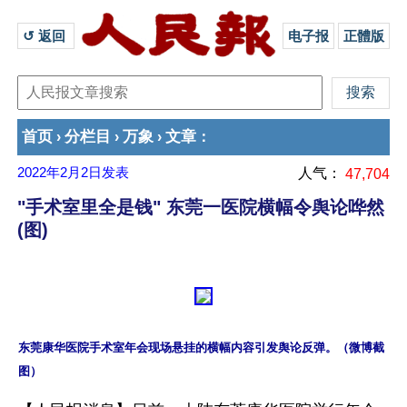
↺ 返回 
电子报
正體版
首页
分栏目
万象
文章
›
›
›
：
2022年2月2日
发表
人气：
47,704
"手术室里全是钱" 东莞一医院横幅令舆论哗然
(图)
东莞康华医院手术室年会现场悬挂的横幅内容引发舆论反弹。（微博截