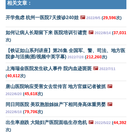
相关文章：
开学焦虑 杭州一医院7天接诊240娃
🖼️
(
29,596
次)
2022/9/5
如何让病人长期留下来 医院培训引谴责
🖼️
(
37,031
2022/8/14
次)
【铁证如山系列讲座】第26集 全国军、警、司法、地方医
院参与活摘(图/视频中英字幕)
(
212,260
次)
2022/7/28
上海瑞金医院发生砍人事件 院内血迹斑斑
🖼️
2022/7/11
(
40,612
次)
唐山医院响应受害女去世传言 地方官媒记者被抓
🖼️
(
45,618
次)
2022/6/20
同日同医院 美双胞胎姊妹产下相同身高体重男婴
🖼️
(
79,706
次)
2022/6/18
出生率崩跌 大陆妇产医院面临生存危机
🖼️
(
44,392
2022/5/22
次)