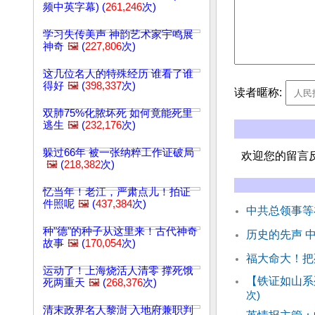
频中英字幕) (
261,246
次)
学习失传美声 神韵艺术家宇鸣展
神奇
🖼️
(
227,806
次)
这几位名人的特殊经历 谁看了谁
得好
🖼️
(
398,337
次)
读者暱称:
双肺75%化脓坏死 如何竟能死里
逃生
🖼️
(
232,176
次)
躲过66年 被一张纳粹工作证破局
欢迎您的留言
🖼️
(
218,382
次)
忆当年！老江，严肃点儿！拍证
件照呢
🖼️
(
437,384
次)
中共总领事等
种"德"的种子从这里来！古代神奇
历史的先声 中
故事
🖼️
(
170,054
次)
福大命大！把
运动了！上海烧活人清零 撑死饿
【铁证如山系
死两重天
🖼️
(
268,376
次)
次)
清末政界名人黎澍 入地府兼职判