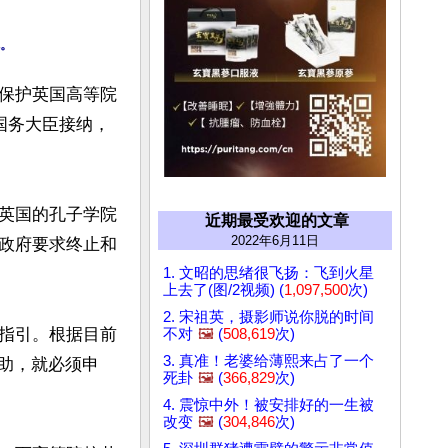
保护英国高等院
国务大臣接纳，
英国的孔子学院
近期最受欢迎的文章
2022年6月11日
政府要求终止和
1. 文昭的思绪很飞扬：飞到火星
上去了(图/2视频) (
1,097,500
次)
2. 宋祖英，摄影师说你脱的时间
指引。根据目前
不对
🖼️
(
508,619
次)
3. 真准！老婆给薄熙来占了一个
资助，就必须申
死卦
🖼️
(
366,829
次)
4. 震惊中外！被安排好的一生被
改变
🖼️
(
304,846
次)