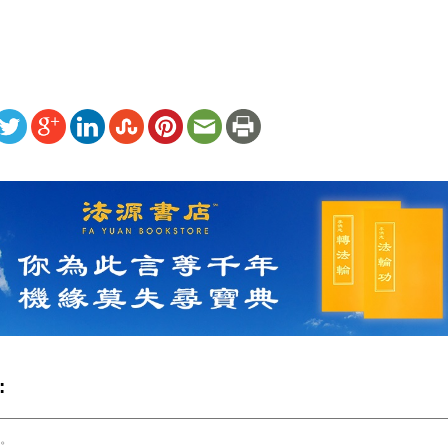
ww.renminbao.com/rmb/articles/2022/6/11/74444.html
: