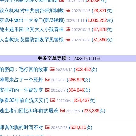
中共正招募英国公民作间谍
🖼️
(
28,004
次)
2022/11/19
设立机构 对中共侵台研拟制裁
🖼️
(
28,331
次)
2022/11/15
竞选中爆出一大冷门(图/3视频)
(
1,035,252
次)
2022/11/11
地主题乐园 倍受大人小孩青睐
🖼️
(
37,878
次)
2022/10/17
人当教练 英国防部发罕见警报
🖼️
(
31,866
次)
2022/10/18
更多文章导读：
2022年6月11日
的密闻：毛行宫的故事
🖼️
(
303,452
次)
2022/6/13
薄熙来占了一个死卦
🖼️
(
366,829
次)
2022/6/8
安排好的一生被改变
🖼️
(
304,846
次)
2022/6/7
暴看33年前血洗天安门
🖼️
(
254,437
次)
2022/6/4
逃生者们回忆33年前的屠杀
🖼️
(
223,336
次)
2022/6/2
师说你脱的时间不对
🖼️
(
508,619
次)
2022/5/28