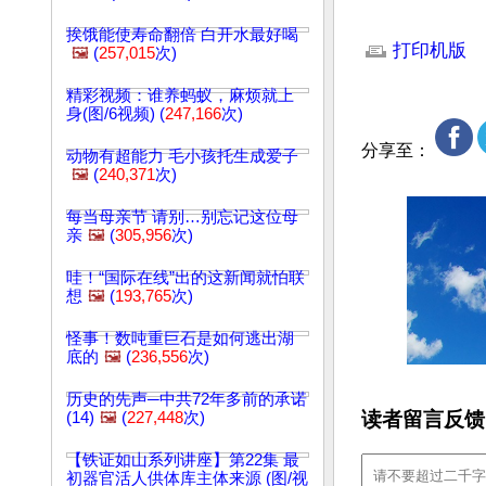
文章网址: http://w
挨饿能使寿命翻倍 白开水最好喝
打印机版
🖼️
(
257,015
次)
精彩视频：谁养蚂蚁，麻烦就上
身(图/6视频) (
247,166
次)
分享至：
动物有超能力 毛小孩托生成爱子
🖼️
(
240,371
次)
每当母亲节 请别…别忘记这位母
亲
🖼️
(
305,956
次)
哇！“国际在线”出的这新闻就怕联
想
🖼️
(
193,765
次)
怪事！数吨重巨石是如何逃出湖
底的
🖼️
(
236,556
次)
历史的先声─中共72年多前的承诺
读者留言反馈
(14)
🖼️
(
227,448
次)
【铁证如山系列讲座】第22集 最
初器官活人供体库主体来源 (图/视