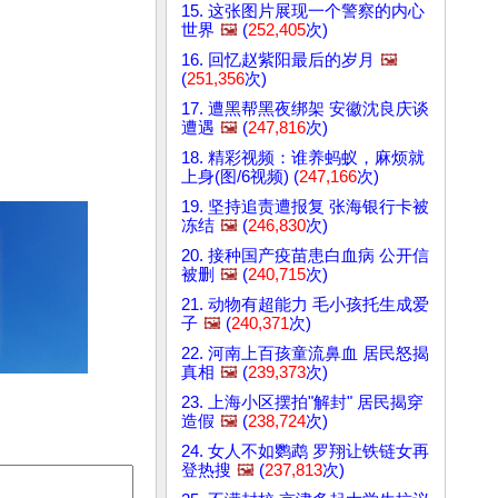
15. 这张图片展现一个警察的内心
世界
🖼️
(
252,405
次)
16. 回忆赵紫阳最后的岁月
🖼️
(
251,356
次)
17. 遭黑帮黑夜绑架 安徽沈良庆谈
遭遇
🖼️
(
247,816
次)
18. 精彩视频：谁养蚂蚁，麻烦就
上身(图/6视频) (
247,166
次)
19. 坚持追责遭报复 张海银行卡被
冻结
🖼️
(
246,830
次)
20. 接种国产疫苗患白血病 公开信
被删
🖼️
(
240,715
次)
21. 动物有超能力 毛小孩托生成爱
子
🖼️
(
240,371
次)
22. 河南上百孩童流鼻血 居民怒揭
真相
🖼️
(
239,373
次)
23. 上海小区摆拍"解封" 居民揭穿
造假
🖼️
(
238,724
次)
24. 女人不如鹦鹉 罗翔让铁链女再
登热搜
🖼️
(
237,813
次)