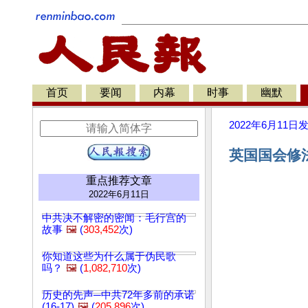
首页
要闻
内幕
时事
幽默
2022年6月11日
英国国会修法
重点推荐文章
2022年6月11日
中共决不解密的密闻：毛行宫的
故事
🖼️
(
303,452
次)
你知道这些为什么属于伪民歌
吗？
🖼️
(
1,082,710
次)
历史的先声─中共72年多前的承诺
(16-17)
🖼️
(
205,896
次)