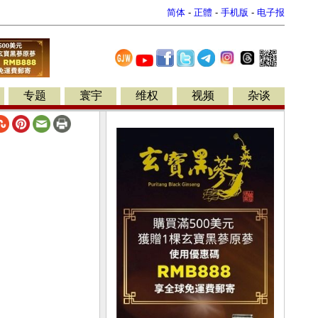
简体
-
正體
-
手机版
-
电子报
专题
寰宇
维权
视频
杂谈