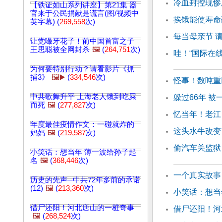
冷血封控现惨
【铁证如山系列讲座】第21集 器
官来于公民捐献是谎言(图/视频中
挨饿能使寿命
英字幕) (
269,558
次)
每当母亲节 
让党嘬牙花子！前中国首富之子
王思聪被全网封杀
🖼️
(
264,751
次)
哇！“国际在
为何要特别行动？请看影片《抓
捕3》
🖼️▶️
(
334,546
次)
怪事！数吨重
中共歌舞升平 上海老人饿到吃屎
躲过66年 
而死
🖼️
(
277,827
次)
忆当年！老江
年度最佳疫情作文：一碰就炸的
这头水牛改变
妈妈
🖼️
(
219,587
次)
偷汽车关监狱
小笑话：想当年 薄一波给孙子起
名
🖼️
(
368,446
次)
一个真实故事
历史的先声─中共72年多前的承诺
(12)
🖼️
(
213,360
次)
小笑话：想当
借尸还阳！河北唐山的一桩奇事
借尸还阳！河
🖼️
(
268,524
次)