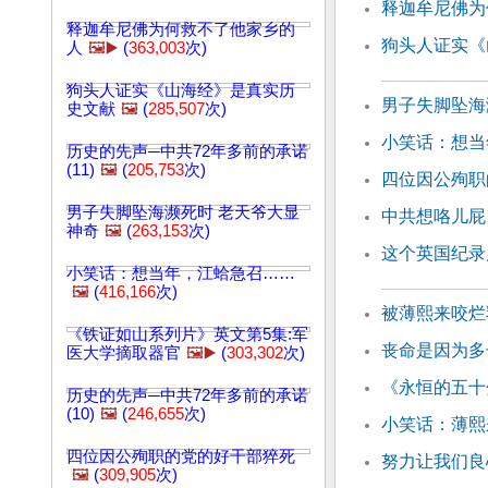
释迦牟尼佛为
释迦牟尼佛为何救不了他家乡的
狗头人证实《
人
🖼️▶️
(
363,003
次)
狗头人证实《山海经》是真实历
男子失脚坠海
史文献
🖼️
(
285,507
次)
小笑话：想当
历史的先声─中共72年多前的承诺
(11)
🖼️
(
205,753
次)
四位因公殉职
男子失脚坠海濒死时 老天爷大显
中共想咯儿屁
神奇
🖼️
(
263,153
次)
这个英国纪录
小笑话：想当年，江蛤急召……
🖼️
(
416,166
次)
被薄熙来咬烂
《铁证如山系列片》英文第5集:军
丧命是因为多
医大学摘取器官
🖼️▶️
(
303,302
次)
《永恒的五十
历史的先声─中共72年多前的承诺
(10)
🖼️
(
246,655
次)
小笑话：薄熙
四位因公殉职的党的好干部猝死
努力让我们良
🖼️
(
309,905
次)