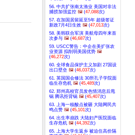
56. 中共扩张南太渔业 美国对非法
捕捞加强监控
🖼️
(
47,088
次)
57. 在加国居留延至5年 超级签证
新政7月4日生效
🖼️
(
47,013
次)
58. 美韩联合军演 美航母四年来首
次参与
🖼️
(
46,687
次)
59. USCC警告：中企在美扩张农
业资源 拟削弱美国优势
🖼️
(
46,272
次)
60. 全球食品保护主义加剧 27国设
出口壁垒
🖼️
(
46,037
次)
61. 英国国会修法 30所孔子学院面
临生存危机
🖼️
(
45,489
次)
62. 郑州高校官员发色情消息后甩
锅 腾讯拒背锅
🖼️
(
45,407
次)
63. 上海一核酸点被砸 大陆网民共
鸣点赞
🖼️
(
45,101
次)
64. 出生率崩跌 大陆妇产医院面临
生存危机
🖼️
(
44,392
次)
65. 上海大学生返乡 被迫住高价隔