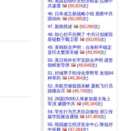
45. 美国启动印太经济框架 抗衡中
共渗透
🖼️
(
50,624
次)
46. 日本成立新战略小组 观察中共
国动向
🖼️
(
50,585
次)
47. 新闻简述
🖼️
(
50,280
次)
48. 担心封不住网了 中共计划摧毁
星链数千颗卫星
🖼️
(
50,055
次)
49. 美韩联合声明：台海和平稳定
是印太繁荣关键
🖼️
(
49,994
次)
50. 美日韩外长罕见联合声明 谴责
朝鲜射导弹
🖼️
(
49,649
次)
51. 封城男子吃绿化带野草 发现84
种草药
🖼️
(
49,364
次)
52. 东航空难疑团未解 厦航飞行员
跳楼自尽
🖼️
(
48,749
次)
53. 26国25000人将参加最大海上
军演 威慑中共
🖼️
(
48,184
次)
54. 学生行为艺术抗议偷拍 浙江传
媒学院被迫通报
🖼️
(
47,404
次)
55. 韩国建立经济安全中心 降低对
中依赖
🖼️
(
47,284
次)