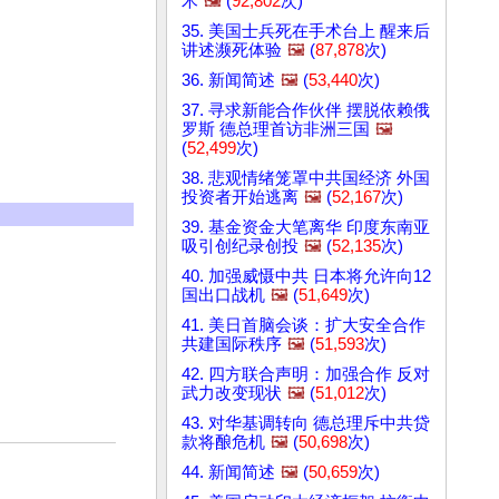
术
🖼️
(
92,802
次)
35. 美国士兵死在手术台上 醒来后
讲述濒死体验
🖼️
(
87,878
次)
36. 新闻简述
🖼️
(
53,440
次)
37. 寻求新能合作伙伴 摆脱依赖俄
罗斯 德总理首访非洲三国
🖼️
(
52,499
次)
38. 悲观情绪笼罩中共国经济 外国
投资者开始逃离
🖼️
(
52,167
次)
39. 基金资金大笔离华 印度东南亚
吸引创纪录创投
🖼️
(
52,135
次)
40. 加强威慑中共 日本将允许向12
国出口战机
🖼️
(
51,649
次)
41. 美日首脑会谈：扩大安全合作
共建国际秩序
🖼️
(
51,593
次)
42. 四方联合声明：加强合作 反对
武力改变现状
🖼️
(
51,012
次)
43. 对华基调转向 德总理斥中共贷
款将酿危机
🖼️
(
50,698
次)
44. 新闻简述
🖼️
(
50,659
次)