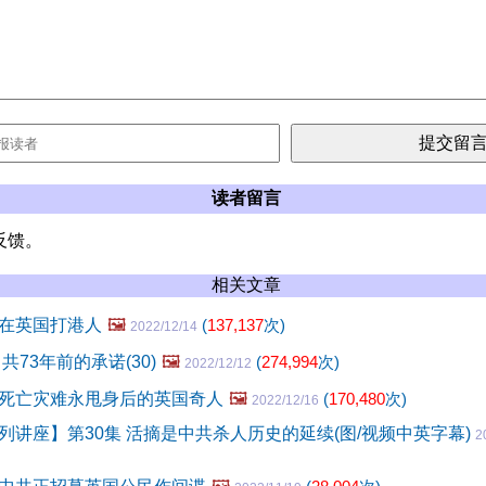
读者留言
反馈。
相关文章
在英国打港人
🖼️
(
137,137
次)
2022/12/14
共73年前的承诺(30)
🖼️
(
274,994
次)
2022/12/12
死亡灾难永甩身后的英国奇人
🖼️
(
170,480
次)
2022/12/16
列讲座】第30集 活摘是中共杀人历史的延续(图/视频中英字幕)
2