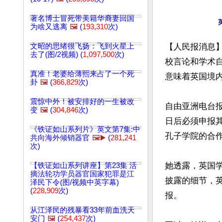
著名博士冒死带美籍华裔妻回国
为啥又逃离
🖼️
(
193,310
次)
文昭的思绪很飞扬：飞到火星上
【人民报消息
去了(图/2视频) (
1,097,500
次)
校言论和学术自
真准！老婆给薄熙来占了一个死
意味着英国境内
卦
🖼️
(
366,829
次)
震惊中外！被安排好的一生被改
自由亚洲电台
变
🖼️
(
304,846
次)
日后必须申报
《铁证如山系列片》英文第7集:中
孔子学院的合作
共向海外倾销器官
🖼️▶️
(
281,241
次)
她透露，英国
【铁证如山系列讲座】第23集 活
摘法轮功学员器官国家犯罪是江
披露的细节，英
泽民下令(图/视频中英字幕)
(
228,909
次)
报。

从江泽民的残暴看33年前血洗天
安门
🖼️
(
254,437
次)