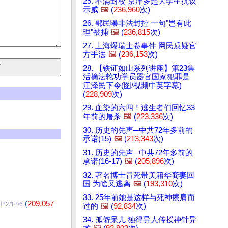
25. 不满封校 京津多起大学生抗议
示威
🖼️
(
236,960
次)
26. 鄂民曝非法封控 一句"岂有此
理"被捕
🖼️
(
236,815
次)
27. 上海爆瑞士卷事件 网民质疑官
方手法
🖼️
(
236,153
次)
28. 【铁证如山系列讲座】第23集
活摘法轮功学员器官国家犯罪是
江泽民下令(图/视频中英字幕)
(
228,909
次)
29. 血染的六四！逃生者们回忆33
年前的屠杀
🖼️
(
223,336
次)
30. 历史的先声─中共72年多前的
承诺(15)
🖼️
(
213,343
次)
31. 历史的先声─中共72年多前的
承诺(16-17)
🖼️
(
205,896
次)
32. 著名博士冒死带美籍华裔妻回
国 为啥又逃离
🖼️
(
193,310
次)
33. 25年前她是这样与死神擦肩而
(
209,057
022/12/6
过的
🖼️
(
92,834
次)
34. 孤僻呆儿 独得异人传授神针异