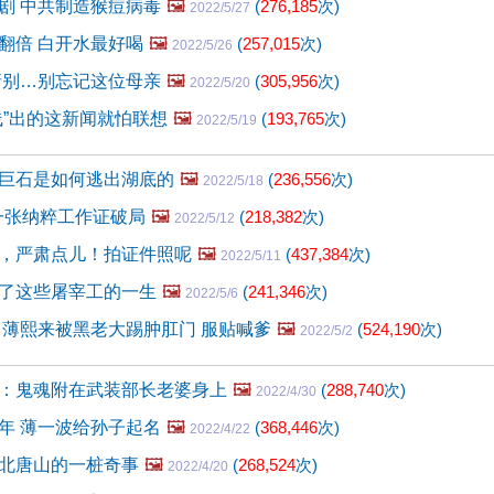
剧 中共制造猴痘病毒
🖼️
(
276,185
次)
2022/5/27
翻倍 白开水最好喝
🖼️
(
257,015
次)
2022/5/26
请别…别忘记这位母亲
🖼️
(
305,956
次)
2022/5/20
线”出的这新闻就怕联想
🖼️
(
193,765
次)
2022/5/19
巨石是如何逃出湖底的
🖼️
(
236,556
次)
2022/5/18
被一张纳粹工作证破局
🖼️
(
218,382
次)
2022/5/12
，严肃点儿！拍证件照呢
🖼️
(
437,384
次)
2022/5/11
了这些屠宰工的一生
🖼️
(
241,346
次)
2022/5/6
 薄熙来被黑老大踢肿肛门 服贴喊爹
🖼️
(
524,190
次)
2022/5/2
：鬼魂附在武装部长老婆身上
🖼️
(
288,740
次)
2022/4/30
年 薄一波给孙子起名
🖼️
(
368,446
次)
2022/4/22
北唐山的一桩奇事
🖼️
(
268,524
次)
2022/4/20