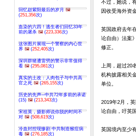
不过，她说，
回忆赵紫阳最后的岁月
🖼️
因收受海外资
(
251,356
次)
血染的六四！逃生者们回忆33年
英国政府去年在
前的屠杀
🖼️
(
223,336
次)
论自由）法案
这张图片展现一个警察的内心世
修正。

界
🖼️
(
252,405
次)
深圳群猪遭雷劈的警示非常值得
上周，超过20
看
🖼️
(
295,081
次)
机构披露相关
真实的土改：人肉包子与中共高
官之死
🖼️
(
265,155
次)
单位。

历史的先声─中共72年多前的承诺
(15)
🖼️
(
213,343
次)
2019年2月
论自由，吁英国
宋祖英，摄影师说你脱的时间不
对
🖼️
(
508,619
次)
冷血封控现惨剧 中共制造猴痘病
英国境内至少
毒
🖼️
(
276,185
次)