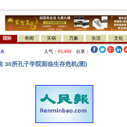
国际
奇闻
灾祸
万象
生活
文化
人气：
45,489
分享：
发表
 30所孔子学院面临生存危机(图)