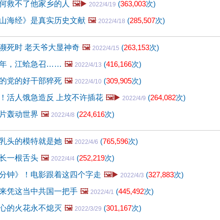
何救不了他家乡的人
🖼️▶️
(
363,003
次)
2022/4/19
山海经》是真实历史文献
🖼️
(
285,507
次)
2022/4/18
濒死时 老天爷大显神奇
🖼️
(
263,153
次)
2022/4/15
年，江蛤急召……
🖼️
(
416,166
次)
2022/4/13
的党的好干部猝死
🖼️
(
309,905
次)
2022/4/10
！活人饿急造反 上坟不许插花
🖼️▶️
(
264,082
次)
2022/4/9
片轰动世界
🖼️
(
224,616
次)
2022/4/8
乳头的模特就是她
🖼️
(
765,596
次)
2022/4/6
长一根舌头
🖼️
(
252,219
次)
2022/4/4
分钟》！电影跟着这四个字走
🖼️▶️
(
327,883
次)
2022/4/3
来凭这当中共国一把手
🖼️
(
445,492
次)
2022/4/1
心的火花永不熄灭
🖼️
(
301,167
次)
2022/3/29