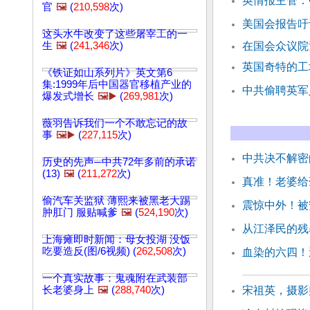
英情报主管：
官
🖼️
(
210,598
次)
美国会报告吁
这头水牛改变了这些屠宰工的一
生
🖼️
(
241,346
次)
在国会众议院
英国奇特的工
《铁证如山系列片》英文第6
集:1999年后中国器官移植产业的
中共偷聘英军
爆发式增长
🖼️▶️
(
269,981
次)
薇羽告诉我们一个不敢忘记的故
事
🖼️▶️
(
227,115
次)
中共决不解密
历史的先声─中共72年多前的承诺
(13)
🖼️
(
211,272
次)
真准！老婆给
偷汽车关监狱 薄熙来被黑老大踢
震惊中外！被
肿肛门 服贴喊爹
🖼️
(
524,190
次)
从江泽民的残
上海瘫即时新闻：母女投湖 没饭
吃要造反(图/6视频) (
262,508
次)
血染的六四！
一个真实故事：鬼魂附在武装部
长老婆身上
🖼️
(
288,740
次)
宋祖英，摄影