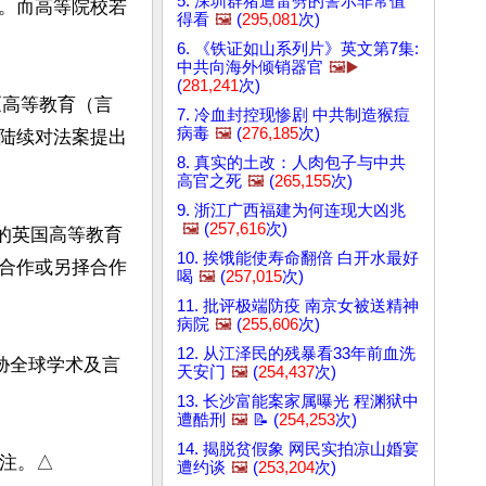
5. 深圳群猪遭雷劈的警示非常值
。而高等院校若
得看
🖼️
(
295,081
次)
6. 《铁证如山系列片》英文第7集:
中共向海外倾销器官
🖼️▶️
(
281,241
次)
《高等教育（言
7. 冷血封控现惨剧 中共制造猴痘
病毒
🖼️
(
276,185
次)
陆续对法案提出
8. 真实的土改：人肉包子与中共
高官之死
🖼️
(
265,155
次)
9. 浙江广西福建为何连现大凶兆
🖼️
(
257,616
次)
作的英国高等教育
10. 挨饿能使寿命翻倍 白开水最好
合作或另择合作
喝
🖼️
(
257,015
次)
11. 批评极端防疫 南京女被送精神
病院
🖼️
(
255,606
次)
12. 从江泽民的残暴看33年前血洗
胁全球学术及言
天安门
🖼️
(
254,437
次)
13. 长沙富能案家属曝光 程渊狱中
遭酷刑
🖼️
📝 (
254,253
次)
14. 揭脱贫假象 网民实拍凉山婚宴
关注。△
遭约谈
🖼️
(
253,204
次)