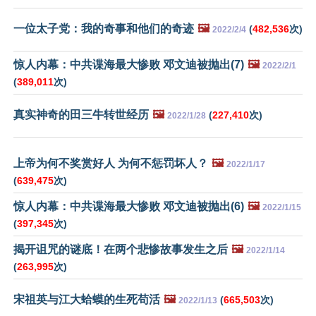
一位太子党：我的奇事和他们的奇迹
🖼️
(
482,536
次)
2022/2/4
惊人内幕：中共谍海最大惨败 邓文迪被抛出(7)
🖼️
2022/2/1
(
389,011
次)
真实神奇的田三牛转世经历
🖼️
(
227,410
次)
2022/1/28
上帝为何不奖赏好人 为何不惩罚坏人？
🖼️
2022/1/17
(
639,475
次)
惊人内幕：中共谍海最大惨败 邓文迪被抛出(6)
🖼️
2022/1/15
(
397,345
次)
揭开诅咒的谜底！在两个悲惨故事发生之后
🖼️
2022/1/14
(
263,995
次)
宋祖英与江大蛤蟆的生死苟活
🖼️
(
665,503
次)
2022/1/13