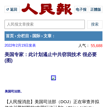
↺ 返回 
电子报
正體版
首页
分栏目
国际
文章
›
›
›
：
2022年2月19日
发表
人气：
55,688
美国专家：此计划遏止中共窃我技术 很必要
(图)
【人民报消息】美国司法部（DOJ）正在审查并拟