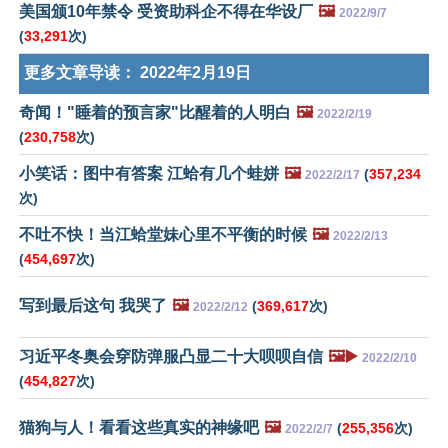
美国颁10年禁令 受资助科企不得在华设厂
🖼️
2022/9/7
(
33,291
次)
更多文章导读：
2022年2月19日
奇闻！"睡着的预言家"比醒着的人明白
🖼️
2022/2/19
(
230,758
次)
小笑话：图中有答案 江蛤有几个蛙姘
🖼️
(
357,234
2022/2/17
次)
不吐不快！当江蛤堂妹心里不平衡的时候
🖼️
2022/2/13
(
454,697
次)
写到最后这句 我哭了
🖼️
(
369,617
次)
2022/2/12
习近平冬奥会穿防弹服凸显二十大呗呗自信
🖼️▶️
2022/2/10
(
454,827
次)
猫狗与人！看看这些真实的神缘吧
🖼️
(
255,356
次)
2022/2/7