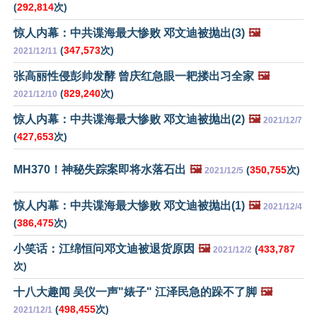
(
292,814
次)
惊人内幕：中共谍海最大惨败 邓文迪被抛出(3)
🖼️
(
347,573
次)
2021/12/11
张高丽性侵彭帅发酵 曾庆红急眼一耙搂出习全家
🖼️
(
829,240
次)
2021/12/10
惊人内幕：中共谍海最大惨败 邓文迪被抛出(2)
🖼️
2021/12/7
(
427,653
次)
MH370！神秘失踪案即将水落石出
🖼️
(
350,755
次)
2021/12/5
惊人内幕：中共谍海最大惨败 邓文迪被抛出(1)
🖼️
2021/12/4
(
386,475
次)
小笑话：江绵恒问邓文迪被退货原因
🖼️
(
433,787
2021/12/2
次)
十八大趣闻 吴仪一声"婊子" 江泽民急的跺不了脚
🖼️
(
498,455
次)
2021/12/1