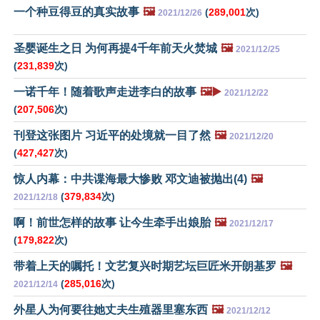
一个种豆得豆的真实故事
🖼️
(
289,001
次)
2021/12/26
圣婴诞生之日 为何再提4千年前天火焚城
🖼️
2021/12/25
(
231,839
次)
一诺千年！随着歌声走进李白的故事
🖼️▶️
2021/12/22
(
207,506
次)
刊登这张图片 习近平的处境就一目了然
🖼️
2021/12/20
(
427,427
次)
惊人内幕：中共谍海最大惨败 邓文迪被抛出(4)
🖼️
(
379,834
次)
2021/12/18
啊！前世怎样的故事 让今生牵手出娘胎
🖼️
2021/12/17
(
179,822
次)
带着上天的嘱托！文艺复兴时期艺坛巨匠米开朗基罗
🖼️
(
285,016
次)
2021/12/14
外星人为何要往她丈夫生殖器里塞东西
🖼️
2021/12/12