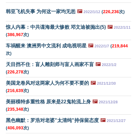
韩亚飞机失事 为何这一家均无恙
🖼️
(
226,236
次)
2022/1/12
惊人内幕：中共谍海最大惨败 邓文迪被抛出(5)
🖼️
2022/1/11
(
386,967
次)
车祸醒来 澳洲男中文流利 成电视明星
🖼️
(
219,844
2022/1/7
次)
天目挡不住：盲人雕刻师与盲人画家不盲
🖼️
2022/1/2
(
226,278
次)
美国龙卷风对这两家人为何不要不要的
🖼️
2021/12/30
(
216,639
次)
美丽模特多重性格 原来是22鬼轮流上身
🖼️
2021/12/28
(
235,348
次)
黑色幽默：罗浩对老婆"太清纯"持保留态度
🖼️
2021/12/27
(
406,093
次)