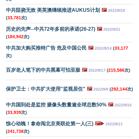
中共阻挠无效 美英澳继续推进AUKUS计划
🖼️
2022/9/18
(
33,781
次)
历史的先声─中共72年多前的承诺(26-27)
🖼️
2022/9/21
(
184,942
次)
中共加大购买推特广告 危及中国公民
🖼️
(
33,177
2022/9/14
次)
百岁老人笔下的中共黑幕可怕至极
🖼️
(
215,586
次)
2022/9/17
保护卫士：中共扩大使用"监视居住"
🖼️
(
292,144
次)
2022/9/9
中共国到处是监控 摄像头数量逾全球总数50%
🖼️
2022/9/10
(
33,939
次)
惊心动魄！拿命闯北京美联处第一人(三)
🖼️▶️
2022/9/13
(
241,738
次)