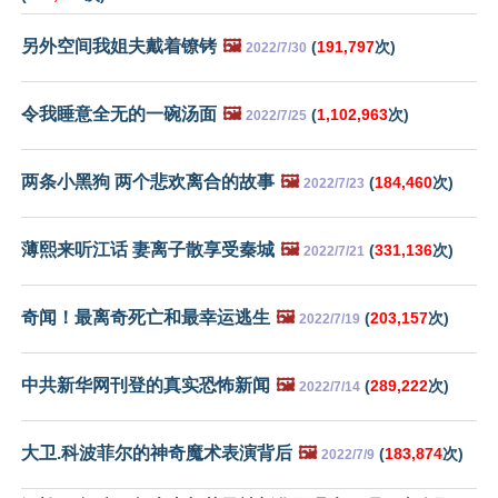
另外空间我姐夫戴着镣铐
🖼️
(
191,797
次)
2022/7/30
令我睡意全无的一碗汤面
🖼️
(
1,102,963
次)
2022/7/25
两条小黑狗 两个悲欢离合的故事
🖼️
(
184,460
次)
2022/7/23
薄熙来听江话 妻离子散享受秦城
🖼️
(
331,136
次)
2022/7/21
奇闻！最离奇死亡和最幸运逃生
🖼️
(
203,157
次)
2022/7/19
中共新华网刊登的真实恐怖新闻
🖼️
(
289,222
次)
2022/7/14
大卫.科波菲尔的神奇魔术表演背后
🖼️
(
183,874
次)
2022/7/9