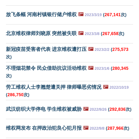
放飞条幅 河南村镇银行储户维权
🖼️
(
267,141
次)
2023/3/19
北京维权律师刘晓原 突然被失联
🖼️
(
267,658
次)
2023/3/8
新冠疫苗受害者代表 进京维权遭打压
🖼️
(
275,573
2023/2/2
次)
不理烟花禁令 民众借助抗议活动维权
🖼️
(
280,345
2023/1/6
次)
劳工维权人士李翘楚遭关押 律师曝恶劣情况
🖼️
2022/10/19
(
286,750
次)
武汉纺织大学停电 学生维权被威胁
🖼️
(
292,836
次)
2022/9/26
维权网发布 在押政治犯良心犯月报
🖼️
(
287,966
次)
2022/9/8