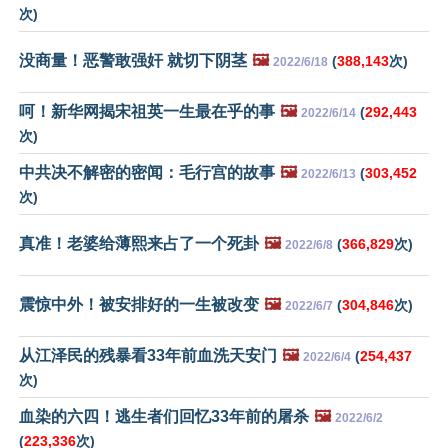
次)
没商量！恶警敢强奸 就切下阴茎
🖼️
(
388,143
次)
2022/6/18
呵！新华网揭宋祖英一生最在乎的事
🖼️
(
292,443
2022/6/14
次)
中共决不解密的密闻：毛行宫的故事
🖼️
(
303,452
2022/6/13
次)
真准！老婆给薄熙来占了一个死卦
🖼️
(
366,829
次)
2022/6/8
震惊中外！被安排好的一生被改变
🖼️
(
304,846
次)
2022/6/7
从江泽民的残暴看33年前血洗天安门
🖼️
(
254,437
2022/6/4
次)
血染的六四！逃生者们回忆33年前的屠杀
🖼️
2022/6/2
(
223,336
次)