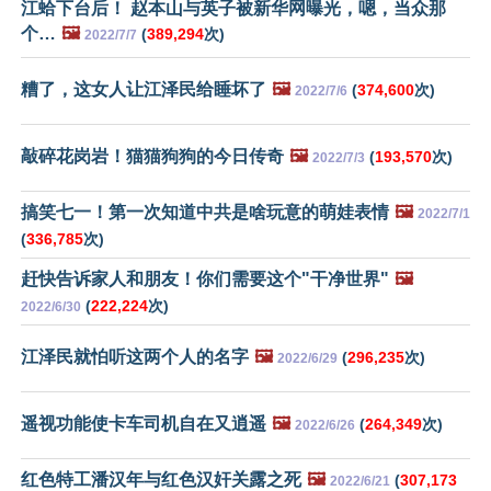
江蛤下台后！ 赵本山与英子被新华网曝光，嗯，当众那
个…
🖼️
(
389,294
次)
2022/7/7
糟了，这女人让江泽民给睡坏了
🖼️
(
374,600
次)
2022/7/6
敲碎花岗岩！猫猫狗狗的今日传奇
🖼️
(
193,570
次)
2022/7/3
搞笑七一！第一次知道中共是啥玩意的萌娃表情
🖼️
2022/7/1
(
336,785
次)
赶快告诉家人和朋友！你们需要这个"干净世界"
🖼️
(
222,224
次)
2022/6/30
江泽民就怕听这两个人的名字
🖼️
(
296,235
次)
2022/6/29
遥视功能使卡车司机自在又逍遥
🖼️
(
264,349
次)
2022/6/26
红色特工潘汉年与红色汉奸关露之死
🖼️
(
307,173
2022/6/21