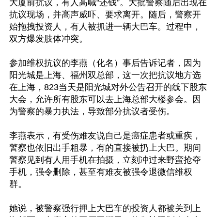
大厦前抗议，有人高喊“还钱”。大批警察随后出现在
抗议现场，并高声威吓、要求离开。随后，警察开
始拖拽投资人，有人被抓进一辆大巴车。过程中，
双方爆发肢体冲突。

参加维权抗议的李燕（化名）事后告诉记者，因为
阳光城是上海、福州双总部，这一次把抗议地方选
在上海，823当天是阳光城对外公告召开的线下股东
大会，允许所有股东可以去上海总部大楼参会。因
为警察的暴力执法，导致部分抗议者受伤。

李燕表示，有受伤难友说自己是癌症患者或重疾，
警察也依旧出手粗暴，有的直接被扔上大巴。期间
警察见到有人用手机在拍摄，立刻冲过来野蛮抢夺
手机，强令删除，甚至有难友被强令退微信维权
群。

她说，被警察强行押上大巴车的投资人都被关到上