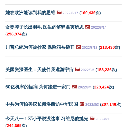
她在欧洲能读到我的思维
🖼️
(
160,439
次)
2022/8/17
女婴脖子长出羽毛 医生的解释匪夷所思
🖼️
2022/8/14
(
258,974
次)
川普总统为何被抄家 保险箱被撬开
🖼️
(
213,430
次)
2022/8/13
美国资深医生：天使伴我遨游宇宙
🖼️
(
158,236
次)
2022/8/6
60亿机率的怪病 为何跑进一家门
🖼️
(
229,424
次)
2022/8/4
中共为何怕美议长佩洛西访中华民国
🖼️
(
207,146
次)
2022/8/3
今天八一！邓小平说没这事 习维尼傻抛光
🖼️
2022/8/1
(
244,665
次)