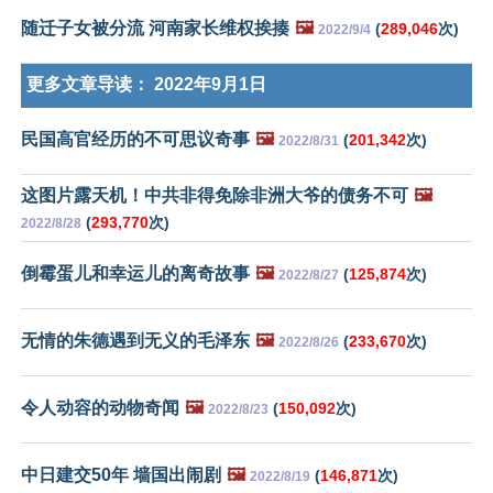
随迁子女被分流 河南家长维权挨揍
🖼️
(
289,046
次)
2022/9/4
更多文章导读：
2022年9月1日
民国高官经历的不可思议奇事
🖼️
(
201,342
次)
2022/8/31
这图片露天机！中共非得免除非洲大爷的债务不可
🖼️
(
293,770
次)
2022/8/28
倒霉蛋儿和幸运儿的离奇故事
🖼️
(
125,874
次)
2022/8/27
无情的朱德遇到无义的毛泽东
🖼️
(
233,670
次)
2022/8/26
令人动容的动物奇闻
🖼️
(
150,092
次)
2022/8/23
中日建交50年 墙国出闹剧
🖼️
(
146,871
次)
2022/8/19