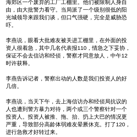
海郊区一个废弃的工厂工棚里。他们被限制人身自
由，由大批警力看守。当局派了一个级别很低的阳
光城领导来跟我们谈，但口气强硬，完全是威胁恐
吓。

李燕说，眼看大批难友被关进工棚里，在外面的投
资人很着急，其中几名代表报110，情急之下妥协，
保证不会去信访和经侦，警察才同意放人，中午12
时许获释。

李燕告诉记者，警察出动的人数是我们投资人的好
几倍。

李燕说，当天下午，去上海信访办和经侦局抗议的
人也遭到警方暴力对待，两个或三个警察针对一个
投资人。投资人被推、拖、抬、扔上大巴的情况更
严重，导致部分高龄体弱难友晕厥休克。打了120，
进行急救才好转过来。
