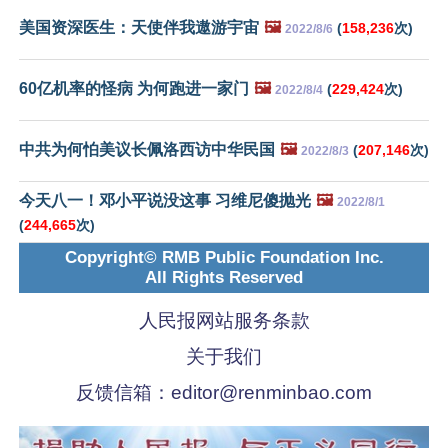
美国资深医生：天使伴我遨游宇宙
🖼️
(
158,236
次)
2022/8/6
60亿机率的怪病 为何跑进一家门
🖼️
(
229,424
次)
2022/8/4
中共为何怕美议长佩洛西访中华民国
🖼️
(
207,146
次)
2022/8/3
今天八一！邓小平说没这事 习维尼傻抛光
🖼️
2022/8/1
(
244,665
次)
Copyright© RMB Public Foundation Inc.
All Rights Reserved
人民报网站服务条款
关于我们
反馈信箱：
editor@renminbao.com