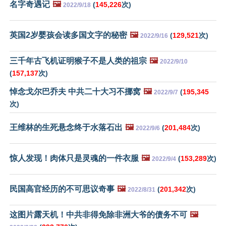
名字奇遇记
🖼️
(
145,226
次)
2022/9/18
英国2岁婴孩会读多国文字的秘密
🖼️
(
129,521
次)
2022/9/16
三千年古飞机证明猴子不是人类的祖宗
🖼️
2022/9/10
(
157,137
次)
悼念戈尔巴乔夫 中共二十大习不挪窝
🖼️
(
195,345
2022/9/7
次)
王维林的生死悬念终于水落石出
🖼️
(
201,484
次)
2022/9/6
惊人发现！肉体只是灵魂的一件衣服
🖼️
(
153,289
次)
2022/9/4
民国高官经历的不可思议奇事
🖼️
(
201,342
次)
2022/8/31
这图片露天机！中共非得免除非洲大爷的债务不可
🖼️