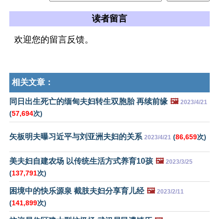
读者留言
欢迎您的留言反馈。
相关文章：
同日出生死亡的缅甸夫妇转生双胞胎 再续前缘
🖼️
2023/4/21
(
57,694
次)
矢板明夫曝习近平与刘亚洲夫妇的关系
(
86,659
次)
2023/4/21
美夫妇自建农场 以传统生活方式养育10孩
🖼️
2023/3/25
(
137,791
次)
困境中的快乐源泉 截肢夫妇分享育儿经
🖼️
2023/2/11
(
141,899
次)