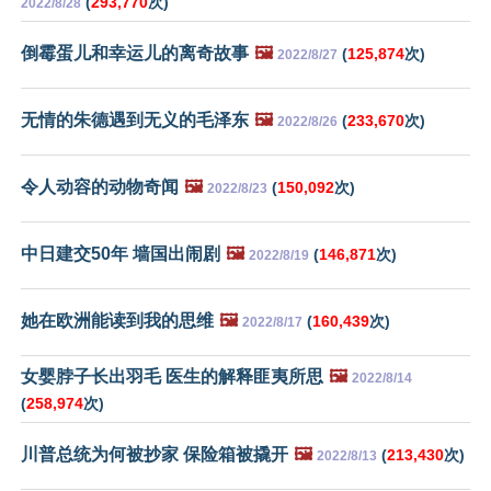
(
293,770
次)
2022/8/28
倒霉蛋儿和幸运儿的离奇故事
🖼️
(
125,874
次)
2022/8/27
无情的朱德遇到无义的毛泽东
🖼️
(
233,670
次)
2022/8/26
令人动容的动物奇闻
🖼️
(
150,092
次)
2022/8/23
中日建交50年 墙国出闹剧
🖼️
(
146,871
次)
2022/8/19
她在欧洲能读到我的思维
🖼️
(
160,439
次)
2022/8/17
女婴脖子长出羽毛 医生的解释匪夷所思
🖼️
2022/8/14
(
258,974
次)
川普总统为何被抄家 保险箱被撬开
🖼️
(
213,430
次)
2022/8/13