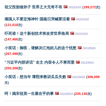
祖父投胎做孙子 世界之大无奇不有
🖼️
(
189,272
次)
2022/10/3
墙国人不要定海神针 国殇日哭喊要活着
🖼️
2022/10/2
(
121,018
次)
吓死谁！这个新创技术将改变世界格局
🖼️
2022/10/1
(
147,466
次)
小笑话：御医，请解决江泡妞儿的这个忧愁
🖼️
2022/9/26
(
267,498
次)
“习近平内部讲话” 全文 内容令人不寒而栗
🖼️
2022/9/24
(
355,308
次)
小笑话：想当年 薄熙来教训瓜瓜失败
🖼️
(
308,099
2022/9/20
次)
呵！揭宋祖英一生最在乎的事
🖼️
(
235,136
次)
2022/9/19