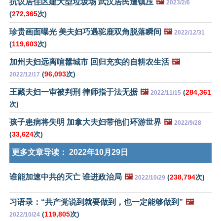
抗议居住区建大型垃圾场 武汉居民遭镇压
🖼️
2023/2/6
(
272,365
次)
珍贵画面曝光 美夫妇巧遇驼鹿双角脱落瞬间
🖼️
2022/12/31
(
119,603
次)
加州夫妇远离喧嚣城市 回归充实的自耕农生活
🖼️
(
96,093
次)
2022/12/17
王藏夫妇一审被判刑 律师指于法无据
🖼️
(
284,361
2022/11/15
次)
孩子患病将失明 加拿大夫妇带他们环游世界
🖼️
2022/9/28
(
33,624
次)
更多文章导读：
2022年10月29日
谁能加速中共的灭亡 谁进政治局
🖼️
(
238,794
次)
2022/10/29
习语录：“共产党说到就要做到，也一定能够做到”
🖼️
(
119,805
次)
2022/10/24