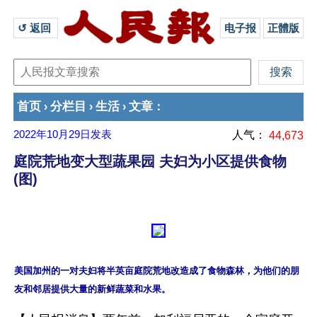
↺ 返回 
电子报
正體版
首页
分栏目
生活
文章
›
›
›
：
2022年10月29日
发表
人气：
44,673
庭院荒地变大型蔬果园 夫妇为小区提供食物
(图)
美国加州的一对夫妇将半英亩庭院荒地改造成了食物森林，为他们的朋