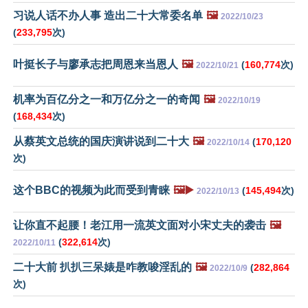
习说人话不办人事 造出二十大常委名单
🖼️
2022/10/23
(
233,795
次)
叶挺长子与廖承志把周恩来当恩人
🖼️
(
160,774
次)
2022/10/21
机率为百亿分之一和万亿分之一的奇闻
🖼️
2022/10/19
(
168,434
次)
从蔡英文总统的国庆演讲说到二十大
🖼️
(
170,120
2022/10/14
次)
这个BBC的视频为此而受到青睐
🖼️▶️
(
145,494
次)
2022/10/13
让你直不起腰！老江用一流英文面对小宋丈夫的袭击
🖼️
(
322,614
次)
2022/10/11
二十大前 扒扒三呆婊是咋教唆淫乱的
🖼️
(
282,864
2022/10/9
次)