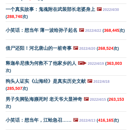
一个真实故事：鬼魂附在武装部长老婆身上
🖼️
2022/4/30
(
288,740
次)
小笑话：想当年 薄一波给孙子起名
🖼️
(
368,445
次)
2022/4/22
借尸还阳！河北唐山的一桩奇事
🖼️
(
268,524
次)
2022/4/20
释迦牟尼佛为何救不了他家乡的人
🖼️▶️
(
363,003
2022/4/19
次)
狗头人证实《山海经》是真实历史文献
🖼️
2022/4/18
(
285,507
次)
男子失脚坠海濒死时 老天爷大显神奇
🖼️
(
263,153
2022/4/15
次)
小笑话：想当年，江蛤急召……
🖼️
(
416,165
次)
2022/4/13