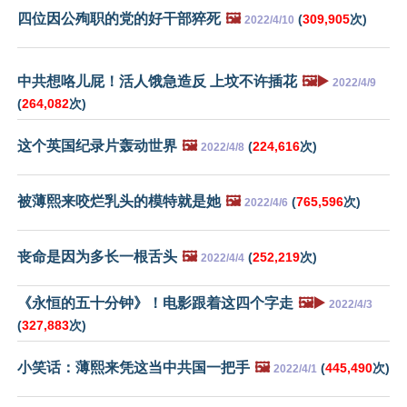
四位因公殉职的党的好干部猝死
🖼️
(
309,905
次)
2022/4/10
中共想咯儿屁！活人饿急造反 上坟不许插花
🖼️▶️
2022/4/9
(
264,082
次)
这个英国纪录片轰动世界
🖼️
(
224,616
次)
2022/4/8
被薄熙来咬烂乳头的模特就是她
🖼️
(
765,596
次)
2022/4/6
丧命是因为多长一根舌头
🖼️
(
252,219
次)
2022/4/4
《永恒的五十分钟》！电影跟着这四个字走
🖼️▶️
2022/4/3
(
327,883
次)
小笑话：薄熙来凭这当中共国一把手
🖼️
(
445,490
次)
2022/4/1