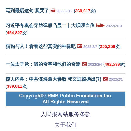
写到最后这句 我哭了
🖼️
(
369,617
次)
2022/2/12
习近平冬奥会穿防弹服凸显二十大呗呗自信
🖼️▶️
2022/2/10
(
454,827
次)
猫狗与人！看看这些真实的神缘吧
🖼️
(
255,356
次)
2022/2/7
一位太子党：我的奇事和他们的奇迹
🖼️
(
482,536
次)
2022/2/4
惊人内幕：中共谍海最大惨败 邓文迪被抛出(7)
🖼️
2022/2/1
(
389,011
次)
Copyright© RMB Public Foundation Inc.
All Rights Reserved
人民报网站服务条款
关于我们