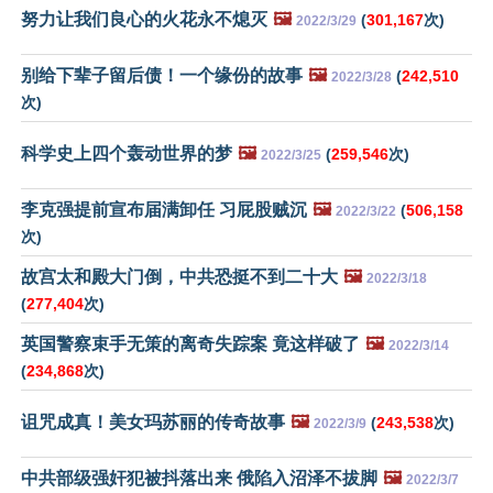
努力让我们良心的火花永不熄灭
🖼️
(
301,167
次)
2022/3/29
别给下辈子留后债！一个缘份的故事
🖼️
(
242,510
2022/3/28
次)
科学史上四个轰动世界的梦
🖼️
(
259,546
次)
2022/3/25
李克强提前宣布届满卸任 习屁股贼沉
🖼️
(
506,158
2022/3/22
次)
故宫太和殿大门倒，中共恐挺不到二十大
🖼️
2022/3/18
(
277,404
次)
英国警察束手无策的离奇失踪案 竟这样破了
🖼️
2022/3/14
(
234,868
次)
诅咒成真！美女玛苏丽的传奇故事
🖼️
(
243,538
次)
2022/3/9
中共部级强奸犯被抖落出来 俄陷入沼泽不拔脚
🖼️
2022/3/7