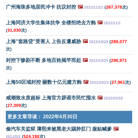
广州海珠多地居民冲卡 抗议封控
🖼️
(
287,378
次)
2022/11/21
上海同济大学生集体抗争 全楼拒绝去方舱
🖼️
2022/11/1
(
31,030
次)
上海"套路贷"受害人 上告反遭威胁
🖼️
(
289,077
2022/10/28
次)
封控下惨剧不断 多地百姓揭竿而起
🖼️
(
296,971
2022/10/25
次)
上海50区域封控 砸数十亿元建方舱
🖼️
(
27,961
次)
2022/10/23
咸潮致水质超标 上海官方辟谣市民忙囤水
🖼️
2022/10/16
(
27,309
次)
更多文章导读：
2022年4月30日
偷汽车关监狱 薄熙来被黑老大踢肿肛门 服贴喊爹
🖼️
(
524,190
次)
2022/5/2