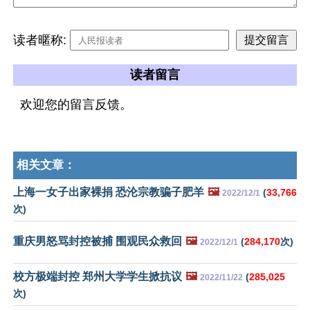
读者暱称:
读者留言
欢迎您的留言反馈。
相关文章：
上海一女子出家裸捐 恐沦宗教骗子肥羊
🖼️
(
33,766
2022/12/1
次)
重庆男怒骂封控被捕 围观民众救回
🖼️
(
284,170
次)
2022/12/1
校方极端封控 郑州大学学生掀抗议
🖼️
(
285,025
2022/11/22
次)