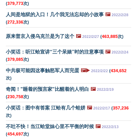
(
379,773
次)
人间是地狱的入口！几个我无法忘却的小故事
🖼️
2022/2/28
(
272,336
次)
原来普京入侵乌克兰是为了这个
🖼️
(
463,885
次)
2022/2/27
小笑话：听江蛤宣讲“三个呆婊”时的注意事项
🖼️
2022/2/24
(
379,085
次)
中共极可能因这事触怒军人而完蛋
🖼️▶️
(
434,652
2022/2/22
次)
奇闻！"睡着的预言家"比醒着的人明白
🖼️
2022/2/19
(
230,758
次)
小笑话：图中有答案 江蛤有几个蛙姘
🖼️
(
357,236
2022/2/17
次)
不吐不快！当江蛤堂妹心里不平衡的时候
🖼️
2022/2/13
(
454,697
次)