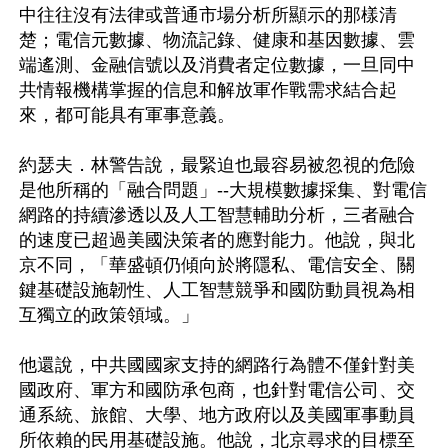
中往往沒有法律或普通市場分析所顯示的那樣清
楚；電信元數據、物流記錄、健康和基因數據、雲
端遙測、金融信號以及消費者定位數據，一旦同中
共情報機構掌握的信息和解放軍作戰需求結合起
來，都可能具有軍事意義。

約瑟夫．林警告說，最緊迫也最容易被忽視的危險
是他所稱的「融合問題」--大規模數據採集、對電信
網路的持續滲透以及人工智慧輔助分析，三者融合
的速度已超過美國決策者的應對能力。他說，與北
京不同，「華盛頓仍傾向於將隱私、電信安全、關
鍵基礎設施韌性、人工智慧競爭和國防動員視為相
互獨立的政策領域。」

他還說，中共國國家支持的網路行為體不僅針對美
國政府、軍方和國防承包商，也針對電信公司、交
通系統、旅館、大學、地方政府以及美國軍事動員
所依賴的民用基礎設施。他說，北京尋求的目標至