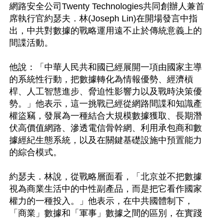
網路安全公司Twenty Technologies共同創辦人兼首
席執行官約瑟夫．林(Joseph Lin)在開場發言中指
出，中共對數據的戰略運用遠不止於傳統意義上的
間諜活動。

他說：「中華人民共和國已經展開一項由國家主導
的系統性行動，把數據轉化為情報優勢、經濟槓
桿、人工智慧進步、脅迫性影響力以及戰時決策優
勢。」他表示，這一挑戰已經從網路間諜和知識產
權盜竊，發展為一種結合大規模數據獲取、長期潛
伏高價值網路、滲透電信骨幹網、利用承包商和數
據經紀生態系統，以及在關鍵基礎設施中預置能力
的綜合模式。

約瑟夫．林說，從戰略層面看，「北京並不把數據
視為商業生活中的中性副產品，而是把它看作國家
權力的一種投入。」他表示，在中共國體制下，
「商業」數據和「軍事」數據之間的區別，在實踐