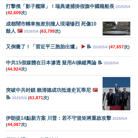
打擊俄「影子艦隊」！瑞典逮捕掛假旗中國籍船長
2026/5/4
(
42,609
次)
成都鬧市轎車無差別撞人現場慘烈 死傷10
餘人
🖼️
(
63,799
次)
2026/5/4
又倒黴了！「習近平三胞胎出爐」
▶️
📝
(
47,657
次)
2026/5/4
中共15假媒體在日本滲透 疑用AI操縱輿論 📝
2026/5/4
(
44,924
次)
突破中共封鎖 賴清德成功抵達史瓦蒂尼
🖼️
📝
(
61,871
次)
2026/5/4
伊朗提14點新方案 川普：若不守規矩將重啟攻擊
2026/5/4
(
44,087
次)