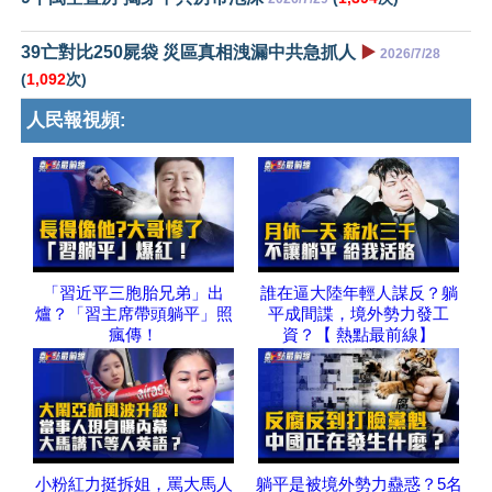
39亡對比250屍袋 災區真相洩漏中共急抓人
▶️
2026/7/28
(
1,092
次)
人民報視頻:
「習近平三胞胎兄弟」出
誰在逼大陸年輕人謀反？躺
爐？「習主席帶頭躺平」照
平成間諜，境外勢力發工
瘋傳！
資？【 熱點最前線】
小粉紅力挺拆姐，罵大馬人
躺平是被境外勢力蠱惑？5名