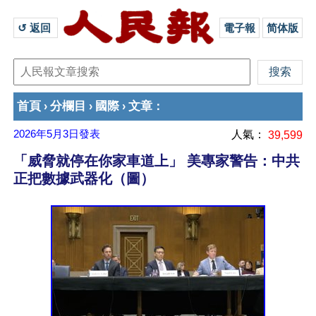
↺ 返回 
電子報
简体版
首頁
分欄目
國際
文章
›
›
›
：
2026年5月3日
發表
人氣：
39,599
「威脅就停在你家車道上」 美專家警告：中共
正把數據武器化（圖）