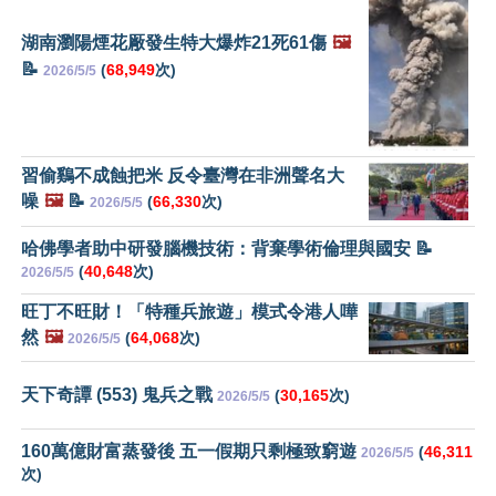
湖南瀏陽煙花厰發生特大爆炸21死61傷
🖼️
📝
(
68,949
次)
2026/5/5
習偷鷄不成蝕把米 反令臺灣在非洲聲名大
噪
🖼️
📝
(
66,330
次)
2026/5/5
哈佛學者助中研發腦機技術：背棄學術倫理與國安 📝
(
40,648
次)
2026/5/5
旺丁不旺財！「特種兵旅遊」模式令港人嘩
然
🖼️
(
64,068
次)
2026/5/5
天下奇譚 (553) 鬼兵之戰
(
30,165
次)
2026/5/5
160萬億財富蒸發後 五一假期只剩極致窮遊
(
46,311
2026/5/5
次)