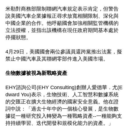
米勒對商務部限制聯網汽車規定表示肯定，但警告
說美國汽車企業據報正尋求放寬相關限制、深化與
中國企業的合作。他呼籲國會加強相關監管機構的
立法授權，並指出該機構在現任政府期間基本處於
停擺狀態。

4月29日，美國國會兩位參議員還跨黨推出法案，擬
禁止中國汽車及其聯網零部件進入美國市場。

生物數據被視為新戰略資產
EHY諮詢公司(EHY Consulting)創辦人愛德華．尤(E
dward You)表示，生物技術、人工智慧和數據系統
的交匯正在擴大生物經濟的國家安全意義。他在證
詞中說：「過去十年中的一個核心發展，是生物數
據從一種研究投入轉變為一種戰略資產--一種能夠支
持持續學習、迭代開發和規模化能力的資產。」
