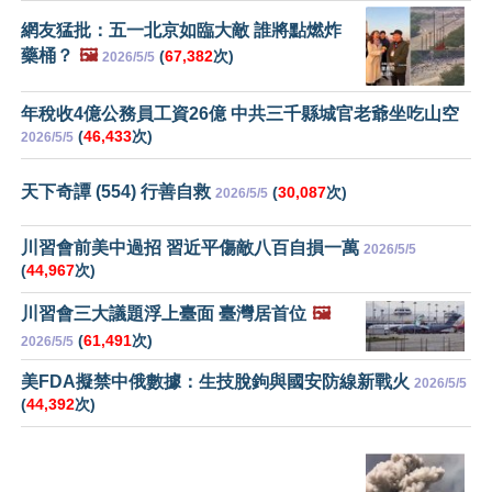
網友猛批：五一北京如臨大敵 誰將點燃炸
藥桶？
🖼️
(
67,382
次)
2026/5/5
年稅收4億公務員工資26億 中共三千縣城官老爺坐吃山空
(
46,433
次)
2026/5/5
天下奇譚 (554) 行善自救
(
30,087
次)
2026/5/5
川習會前美中過招 習近平傷敵八百自損一萬
2026/5/5
(
44,967
次)
川習會三大議題浮上臺面 臺灣居首位
🖼️
(
61,491
次)
2026/5/5
美FDA擬禁中俄數據：生技脫鉤與國安防線新戰火
2026/5/5
(
44,392
次)