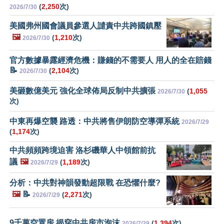
(
2,250
次)
2026/7/30
美國弗州國會議員參選人譴責中共跨國鎮壓
🖼️
(
1,210
次)
2026/7/30
官方數據暴露經濟危機：賺錢的不需要人 用人的全在賠錢
📝
(
2,104
次)
2026/7/30
美砸數億美元 強化全球佈局反制中共擴張
(
1,055
2026/7/30
次)
中東再爆空襲 路透：中共將售伊朗防空導彈系統
2026/7/29
(
1,174
次)
中共頻頻跨境迫害 洛杉磯華人中領館前抗
議
🖼️
(
1,189
次)
2026/7/29
分析：中共對神韻發動超限戰 在恐懼什麼?
🖼️
📝
(
2,271
次)
2026/7/29
9千萬空置房 揭穿中共房市泡沫
(
1,394
次)
2026/7/29