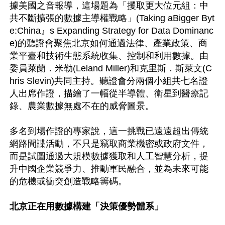
據美國之音報導，這場題為「攫取更大位元組：中
共不斷擴張的數據主導權戰略」(Taking aBigger Byt
e:China』s Expanding Strategy for Data Dominanc
e)的聽證會聚焦北京如何通過法律、產業政策、商
業平臺和技術生態系統收集、控制和利用數據。由
委員萊蘭．米勒(Leland Miller)和克里斯．斯萊文(C
hris Slevin)共同主持。聽證會分兩個小組共七名證
人出席作證，描繪了一幅從半導體、衛星到醫療記
錄、農業數據無處不在的威脅圖景。

多名到場作證的專家說，這一挑戰已遠遠超出傳統
網路間諜活動，不只是竊取商業機密或政府文件，
而是試圖通過大規模數據獲取和人工智慧分析，提
升中國企業競爭力、推動軍民融合，並為未來可能
的危機或衝突創造戰略籌碼。

北京正在用數據構建「決策優勢體系」