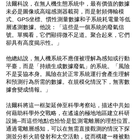
法爾科說，在無人機生態系統中，最有價值的數據
未必是圖像或高端感測器載荷，而是射頻傳輸模
式、GPS坐標、慣性測量數據和子系統耗電量等低
層遙測數據。他說：「這些是一個系統的廢氣信
號。單獨看，它們顯得微不足道。聚合起來，它們
卻具有高度揭示性。」

他總結說，無人機系統不應僅被理解為感知或行動
平臺，而是「持續生成數據廢氣」的系統。「風險
不是妥協本身。風險在於正常系統運行會產生理解
和預測行為所需的數據。在規模化情況下，無害數
據會變成情報。」

法爾科將這一框架延伸至科學考察站，描述中共如
何藉助科學外交戰略，在遙遠的極地地區建立科研
設施--而這些地點也恰恰是監測電離層的理想位置。
通過電離層感知，可以在無需直接觀測的情況下探
測並分析火箭發射和太空活動，從而構建一種被動