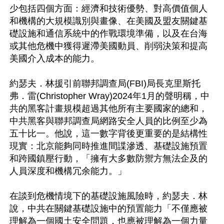
少包括四個方面：經濟和技術優勢、對高價值個人
和機構的大規模識別與畫像、在美國及盟友關鍵基
礎設施和通信系統中的作戰環境準備，以及在台海
或其他危機中獲得遲滯美國動員、削弱決策和提高
美國介入成本的能力。

約瑟夫．林援引前聯邦調查局(FBI)局長克里斯托
弗．雷(Christopher Wray)2024年1月的聲明稱，中
共的黑客計畫規模超過其他所有主要國家的總和，
中共黑客與聯邦調查局網路安全人員的比例至少為
五十比一。他說，這一數字背後更重要的是結構性
現實：北京能夠同時推進間諜滲透、基礎設施預置
和跨國鎮壓行動，「擁有大多數防禦方無法企及的
人員深度和機構冗余能力。」

在談到危機情境下的基礎設施風險時，約瑟夫．林
說，中共在關鍵基礎設施中的預置能力「不僅應被
理解為一個國土安全問題，也應被理解為一個力量