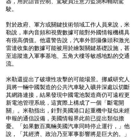
器，用於語音控制、駕駛員注意力監測和輔助駕
駛。

對於政府、軍方或關鍵技術領域工作人員來說，米
勒說，車內音頻和視覺數據可能對外國情報機構具
有很高價值。他還警告說，汽車外部攝像頭和激光
雷達收集的數據可能被用於繪製關鍵基礎設施，甚
至追蹤進入軍事基地、五角大樓等敏感地點的交通
流。

米勒還提出了破壞性攻擊的可能場景。挪威研究人
員將一輛中國製造的公共汽車駛入礦井深處以切斷
其網路連接，結果發現中國電池製造商仍可遠程更
新電池管理系統，這實際上構成了一個「斷電開
關」。米勒指出，針對美國港口起重機中疑似未經
申報的通信設備，美國情報界此前已提出類似擔
憂。「如果數百萬輛美國汽車同時停止運行，」他
說，「其經濟、政治乃至軍事影響將是巨大的。」
