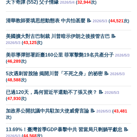
天下奇譚 (552) 父子情緣
(
32,944
次)
2026/5/4
清華教師要填思想動態表 中共怕甚麼 📝
(
44,521
次)
2026/5/3
美國擴大對古巴制裁 川普暗示伊朗之後接管古巴 📝
(
43,125
次)
2026/5/3
美菲導彈部署距臺160公里 菲軍擊斃19名共產分子
2026/5/3
(
46,289
次)
5次遇刺皆脫險 揭開川普「不死之身」的祕密 📝
2026/5/3
(
48,588
次)
已過120天，爲何習近平還動不了張又俠？ 📝
2026/5/3
(
47,930
次)
加政界公開抗議中共駐加大使威脅言論 📝
(
43,481
2026/5/3
次)
13.69%！臺灣首季GDP暴擊中共 習當局只剩躺平獻忠 📝
(
44,568
次)
2026/5/3