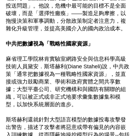
投送問題」。他說，危機中最可能的目標不是全面
破壞，而是「選擇性癱瘓」——製造足夠摩擦，以
拖慢決策和軍事調動，分散政策制定者注意力，複
雜化升級管理，並提高美國介入的國內政治成本。

中共把數據視為「戰略性國家資源」
麻省理工學院林肯實驗室網路安全與信息科學高級
技術人員黛安．斯塔赫利(Diane Staheli)說，中共政
策「通常把數據視為一種戰略性國家資源」，並直
接或強力鼓勵商業、學術和政府實體之間共享數
據；大型平臺公司、研究機構和與國防有關聯的組
織，可以被正式或非正式地要求彙集數據集和模
型，以加快系統層面的進步。

斯塔赫利還就針對大型語言模型的數據投毒攻擊發
出警告，描述了攻擊者將惡意或帶有偏見的內容嵌
入訓練數據、從而隱蔽地操控模型行為的場景--包括