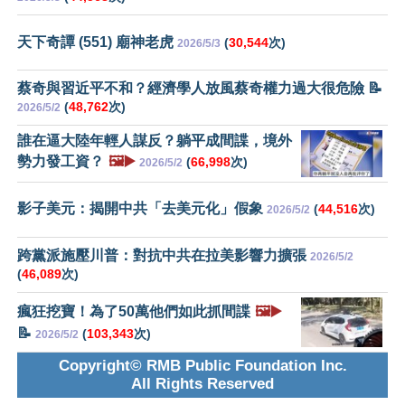
天下奇譚 (551) 廟神老虎
(
30,544
次)
2026/5/3
蔡奇與習近平不和？經濟學人放風蔡奇權力過大很危險 📝
(
48,762
次)
2026/5/2
誰在逼大陸年輕人謀反？躺平成間諜，境外
勢力發工資？
🖼️▶️
(
66,998
次)
2026/5/2
影子美元：揭開中共「去美元化」假象
(
44,516
次)
2026/5/2
跨黨派施壓川普：對抗中共在拉美影響力擴張
2026/5/2
(
46,089
次)
瘋狂挖寶！為了50萬他們如此抓間諜
🖼️▶️
📝
(
103,343
次)
2026/5/2
Copyright© RMB Public Foundation Inc.
All Rights Reserved