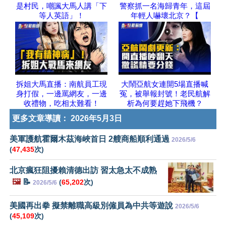
是村民，嘲諷大馬人講「下
警察抓一名海歸青年，這屆
等人英語」！
年輕人嚇壞北京？【
拆姐大馬直播：南航員工現
大鬧亞航女連開5場直播喊
身打假，一邊罵網友，一邊
冤，被舉報封號！老民航解
收禮物，吃相太難看！
析為何要趕她下飛機？
更多文章導讀：
2026年5月3日
美軍護航霍爾木茲海峽首日 2艘商船順利通過
2026/5/6
(
47,435
次)
北京瘋狂阻擾賴清德出訪 習太急太不成熟
🖼️
📝
(
65,202
次)
2026/5/6
美國再出拳 擬禁離職高級別僱員為中共等遊說
2026/5/6
(
45,109
次)