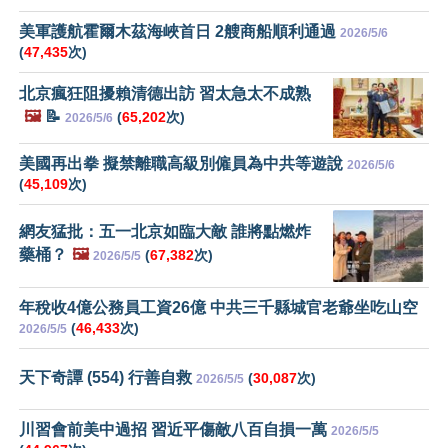
美軍護航霍爾木茲海峽首日 2艘商船順利通過
2026/5/6
(
47,435
次)
北京瘋狂阻擾賴清德出訪 習太急太不成熟
🖼️
📝
(
65,202
次)
2026/5/6
美國再出拳 擬禁離職高級別僱員為中共等遊說
2026/5/6
(
45,109
次)
網友猛批：五一北京如臨大敵 誰將點燃炸
藥桶？
🖼️
(
67,382
次)
2026/5/5
年稅收4億公務員工資26億 中共三千縣城官老爺坐吃山空
(
46,433
次)
2026/5/5
天下奇譚 (554) 行善自救
(
30,087
次)
2026/5/5
川習會前美中過招 習近平傷敵八百自損一萬
2026/5/5