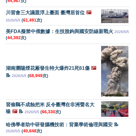
(
44,967
次)
川習會三大議題浮上臺面 臺灣居首位
🖼️
(
61,491
次)
2026/5/5
美FDA擬禁中俄數據：生技脫鉤與國安防線新戰火
2026/5/5
(
44,392
次)
湖南瀏陽煙花厰發生特大爆炸21死61傷
🖼️
📝
(
68,949
次)
2026/5/5
習偷鷄不成蝕把米 反令臺灣在非洲聲名大
噪
🖼️
📝
(
66,330
次)
2026/5/5
哈佛學者助中研發腦機技術：背棄學術倫理與國安 📝
(
40,648
次)
2026/5/5