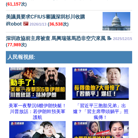
(
61,157
次)
美議員要求CFIUS審議深圳杉川收購
iRobot
🖼️
(
36,538
次)
2026/1/13
深圳政協前主席被查 馬興瑞落馬恐非空穴來風 📝
2025/12/15
(
77,989
次)
人民報視頻:
美軍一夜擊沉6艘伊朗快艇！
「習近平三胞胎兄弟」出
川普放話：若伊朗幹預美軍
爐？「習主席帶頭躺平」照
護航
瘋傳！