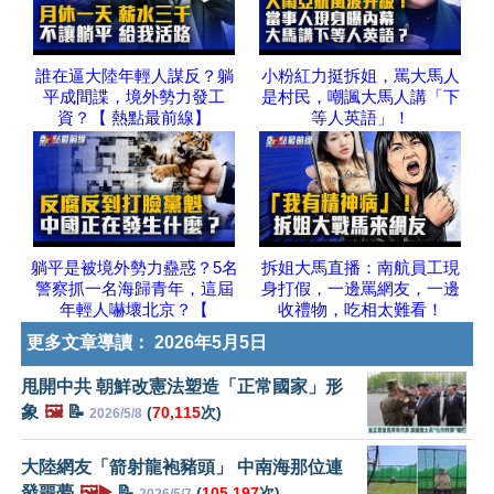
誰在逼大陸年輕人謀反？躺
小粉紅力挺拆姐，罵大馬人
平成間諜，境外勢力發工
是村民，嘲諷大馬人講「下
資？【 熱點最前線】
等人英語」！
躺平是被境外勢力蠱惑？5名
拆姐大馬直播：南航員工現
警察抓一名海歸青年，這屆
身打假，一邊罵網友，一邊
年輕人嚇壞北京？【
收禮物，吃相太難看！
更多文章導讀：
2026年5月5日
甩開中共 朝鮮改憲法塑造「正常國家」形
象
🖼️
📝
(
70,115
次)
2026/5/8
大陸網友「箭射龍袍豬頭」 中南海那位連
發噩夢
🖼️▶️
📝
(
105,197
次)