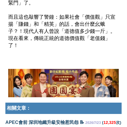
緊門」了。
而且這也敲響了警鐘：如果社會「價值觀」只宣
揚「賺錢」和「精英」的話，會出什麼幺蛾
子？！現代人有人曾說「道德值多少錢一斤」。
現在看來，傳統正統的道德價值觀「老值錢」
了！
相關文章：
APEC會前 深圳地鐵升級安檢惹民怨 📝
(
12,325
次)
2026/7/23