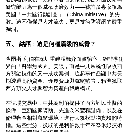
研究能力為一個威權政府效力——被許多專家視為
美國「中共國行動計劃」（China Initiative）的失
敗。這不僅僅是人才流失，更是技術防護網的嚴重
漏洞。 

五、 結語：這是何種層級的威脅？ 
查爾斯·利伯在深圳重建腦機介面實驗室，絕非學術
界的「科學無國界」美談，而是中共系統性吸收西
方關鍵技術的又一成功案例。這起事件凸顯中共長
期透過高額資金、優厚資源與寬鬆監管，精準獵取
西方頂尖人才與智力資產的戰略模式。

在這場交易中，中共為利伯提供了西方難以比擬的
條件：巨額國家資助、先進奈米製程設備，以及在
倫理審查相對寬鬆環境下進行大規模動物實驗的特
權。這些資源，換取的是利伯數十年在奈米線技術