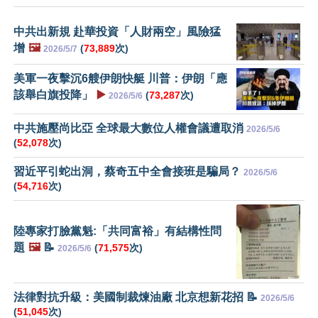
中共出新規 赴華投資「人財兩空」風險猛
增
🖼️
(
73,889
次)
2026/5/7
美軍一夜擊沉6艘伊朗快艇 川普：伊朗「應
該舉白旗投降」
▶️
(
73,287
次)
2026/5/6
中共施壓尚比亞 全球最大數位人權會議遭取消
2026/5/6
(
52,078
次)
習近平引蛇出洞，蔡奇五中全會接班是騙局？
2026/5/6
(
54,716
次)
陸專家打臉黨魁:「共同富裕」有結構性問
題
🖼️
📝
(
71,575
次)
2026/5/6
法律對抗升級：美國制裁煉油廠 北京想新花招 📝
2026/5/6
(
51,045
次)