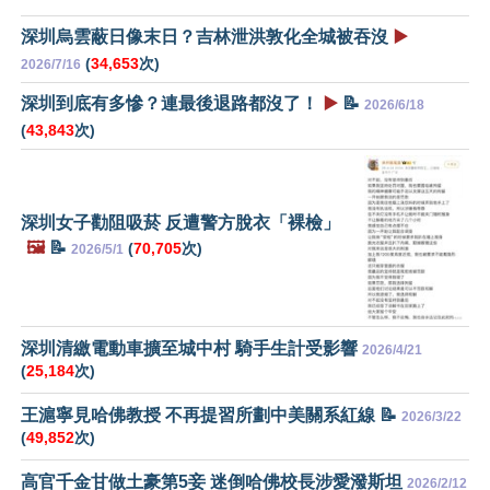
深圳烏雲蔽日像末日？吉林泄洪敦化全城被吞沒
▶️
(
34,653
次)
2026/7/16
深圳到底有多慘？連最後退路都沒了！
▶️
📝
2026/6/18
(
43,843
次)
深圳女子勸阻吸菸 反遭警方脫衣「裸檢」
🖼️
📝
(
70,705
次)
2026/5/1
深圳清繳電動車擴至城中村 騎手生計受影響
2026/4/21
(
25,184
次)
王滬寧見哈佛教授 不再提習所劃中美關系紅線 📝
2026/3/22
(
49,852
次)
高官千金甘做土豪第5妾 迷倒哈佛校長涉愛潑斯坦
2026/2/12