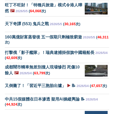
旺丁不旺財！「特種兵旅遊」模式令港人嘩
然
🖼️
(
64,068
次)
2026/5/5
天下奇譚 (553) 鬼兵之戰
(
30,165
次)
2026/5/5
160萬億財富蒸發後 五一假期只剩極致窮遊
(
46,311
2026/5/5
次)
打擊俄「影子艦隊」！瑞典逮捕掛假旗中國籍船長
2026/5/4
(
42,609
次)
成都鬧市轎車無差別撞人現場慘烈 死傷10
餘人
🖼️
(
63,799
次)
2026/5/4
又倒黴了！「習近平三胞胎出爐」
▶️
📝
(
47,657
次)
2026/5/4
中共15假媒體在日本滲透 疑用AI操縱輿論 📝
2026/5/4
(
44,924
次)