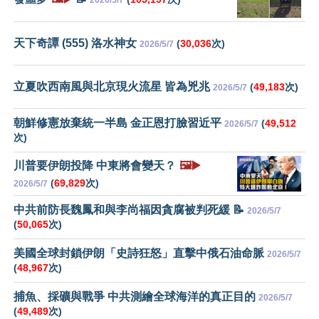
2026/5/7
天下奇譚 (555) 洛水神女
(
30,036
次)
2026/5/7
立夏吹西南風與北京現火流星 皆為兇兆
(
49,183
次)
2026/5/7
朝鮮修憲放棄統一半島 金正恩打臉習近平
(
49,512
2026/5/7
次)
川普要伊朗投降 中東將會變天？
🖼️▶️
(
69,829
次)
2026/5/7
中共前防長魏鳳和與李尚福因貪腐被判死緩 📝
2026/5/7
(
50,065
次)
美國全球封鎖伊朗「史詩狂怒」直擊中俄石油命脈
2026/5/7
(
48,967
次)
捕魚、採礦與戰爭 中共測繪全球海洋的真正目的
2026/5/7
(
49,489
次)