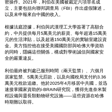
密操作。2021年，利伯在美國被裁定六項罪名成
立，主要包括向聯邦調查局（FBI）作出虛假陳述，
以及未申報來自中國的收入。  

根據法庭證據，利伯與武漢理工大學簽署了高額合
約，中共提供每月5萬美元的薪資、每年超過15萬美
元的生活津貼，以及超過150萬美元的實驗室建設資
金。美方指控他在接受美國國防部與哈佛大學資助
的同時，隱瞞這些關係，構成對學術誠信與國家安
全的嚴重違反。

利伯最終被判處已服刑時間（兩天監禁）、六個月
居家監禁、5萬美元罰款，以及向國稅局支付約3.36
萬美元稅款追繳。他於2025年4月移居中共國，並迅
速接掌國家資助的i-BRAIN研究院，獲得先進奈米製
程設備與靈長類動物研究設施——這些資源在哈佛
時期難以取得。
