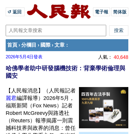
↺ 返回 
電子報
简体版
首頁
分欄目
國際
文章
›
›
›
：
2026年5月4日
發表
人氣：
40,648
哈佛學者助中研發腦機技術：背棄學術倫理與
國安
【人民報消息】（人民報記者
麗君
編譯報導）2026年5月，
福斯新聞（Fox News）記者
Robert McGreevy與路透社
（Reuters）報導揭露一則震
撼科技界與政界的消息：曾任