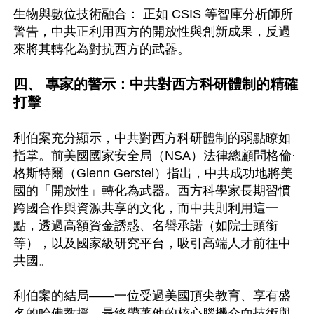
生物與數位技術融合： 正如 CSIS 等智庫分析師所
警告，中共正利用西方的開放性與創新成果，反過
來將其轉化為對抗西方的武器。

四、 專家的警示：中共對西方科研體制的精確
打擊 
利伯案充分顯示，中共對西方科研體制的弱點瞭如
指掌。前美國國家安全局（NSA）法律總顧問格倫·
格斯特爾（Glenn Gerstel）指出，中共成功地將美
國的「開放性」轉化為武器。西方科學家長期習慣
跨國合作與資源共享的文化，而中共則利用這一
點，透過高額資金誘惑、名譽承諾（如院士頭銜
等），以及國家級研究平台，吸引高端人才前往中
共國。    

利伯案的結局——一位受過美國頂尖教育、享有盛
名的哈佛教授，最終帶著他的核心腦機介面技術與