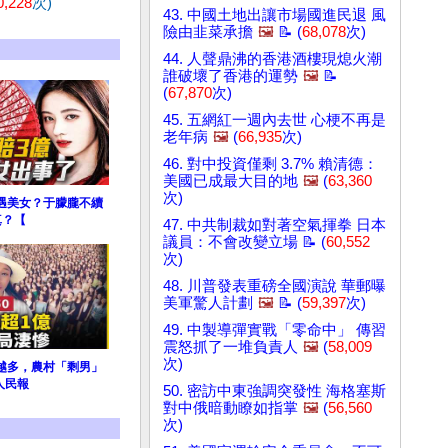
0,228
次)
43. 中國土地出讓市場國進民退 風
險由韭菜承擔
🖼️
📝 (
68,078
次)
44. 人聲鼎沸的香港酒樓現熄火潮
誰破壞了香港的運勢
🖼️
📝
(
67,870
次)
45. 五網紅一週內去世 心梗不再是
老年病
🖼️
(
66,935
次)
46. 對中投資僅剩 3.7% 賴清德：
美國已成最大目的地
🖼️
(
63,360
次)
遇美女？于朦朧不續
真？【
47. 中共制裁如對著空氣揮拳 日本
議員：不會改變立場 📝 (
60,552
次)
48. 川普發表重磅全國演說 華郵曝
美軍驚人計劃
🖼️
📝 (
59,397
次)
49. 中製導彈實戰「零命中」 傳習
震怒抓了一堆負責人
🖼️
(
58,009
次)
越多，農村「剩男」
人民報
50. 密訪中東強調突發性 海格塞斯
對中俄暗動瞭如指掌
🖼️
(
56,560
次)