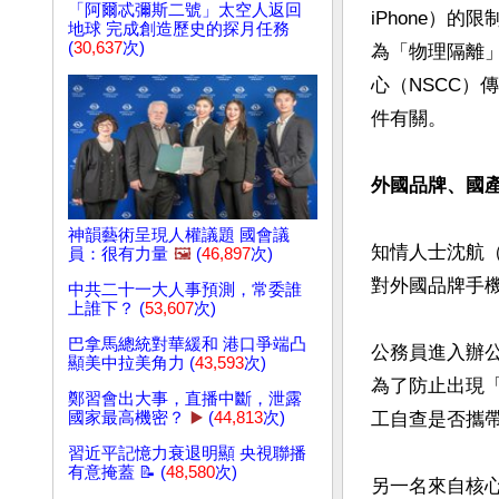
「阿爾忒彌斯二號」太空人返回
iPhone）
地球 完成創造歷史的探月任務
(
30,637
次)
為「物理隔離
心（NSCC）
件有關。

外國品牌、國
神韻藝術呈現人權議題 國會議
知情人士沈航
員：很有力量
🖼️
(
46,897
次)
對外國品牌手機
中共二十一大人事預測，常委誰
上誰下？ (
53,607
次)
巴拿馬總統對華緩和 港口爭端凸
公務員進入辦
顯美中拉美角力 (
43,593
次)
為了防止出現
鄭習會出大事，直播中斷，泄露
國家最高機密？
▶️
(
44,813
次)
工自查是否攜
習近平記憶力衰退明顯 央視聯播
有意掩蓋 📝 (
48,580
次)
另一名來自核