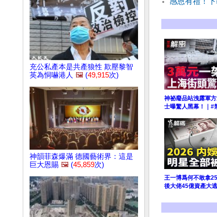
感恩有禮！下
充公私產本是共產狼性 欺壓黎智
英為恫嚇港人
🖼️
(
49,915
次)
神祕廢品站洩露軍方
士曝驚人黑幕！｜#
神韻菲森爆滿 德國藝術界：這是
巨大恩賜
🖼️
(
45,859
次)
王一博爲何不敢拿2
後大佬45億資產大