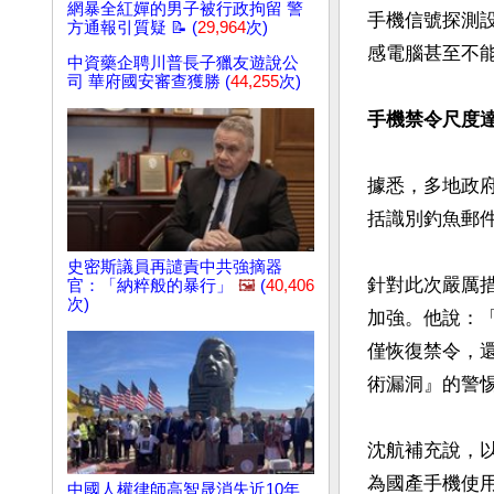
網暴全紅嬋的男子被行政拘留 警
手機信號探測
方通報引質疑 📝 (
29,964
次)
感電腦甚至不
中資藥企聘川普長子獵友遊說公
司 華府國安審查獲勝 (
44,255
次)
手機禁令尺度
據悉，多地政
括識別釣魚郵件
史密斯議員再譴責中共強摘器
針對此次嚴厲
官：「納粹般的暴行」
🖼️
(
40,406
次)
加強。他說：
僅恢復禁令，
術漏洞』的警惕
沈航補充說，
為國產手機使
中國人權律師高智晟消失近10年