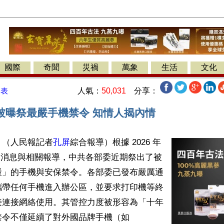
國際
奇聞
災禍
萬象
生活
文化
人氣：
50,031
分享：
發表
被曝祭最嚴手機禁令 知情人揭內情
】（人民報記者
孔屏
綜合報導）根據 2026 年 
部消息與相關報導，中共各部委近期祭出了被
嚴」的手機與安保禁令。各部委已發布嚴厲通
攜帶任何手機進入辦公區，並要求打印機等終
接連接網絡使用。其管控力度被形容為「十年
令不僅延續了對外國品牌手機（如 