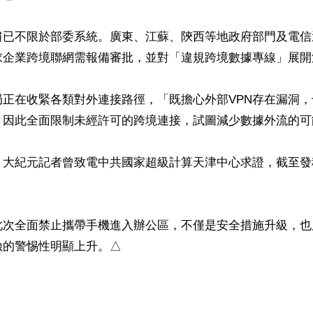
肅已不限於部委系統。廣東、江蘇、陝西等地政府部門及電信
求企業跨境聯網需報備審批，並對「違規跨境數據專線」展開清
局正在收緊各類對外連接路徑，「既擔心外部VPN存在漏洞
，因此全面限制未經許可的跨境連接，試圖減少數據外流的可能
，大紀元記者曾致電中共國家超級計算天津中心求證，截至發
此次全面禁止攜帶手機進入辦公區，不僅是安全措施升級，也
險的警惕性明顯上升。△
ww.renminbao.com/rmb/articles/2026/4/10/94823b.html