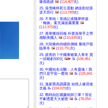
爆假政績
🖼️
(
114,407
次)
25. 張雪峰猝死引震動 網友勸切莫
逆天而行
🖼️
(
113,789
次)
26. 不單純！英雄記者魏華猝逝
「梅姨」案充滿迷霧重重
🖼️
(
112,975
次)
27. 善舉獲得回報 外賣員舉手之勞
感動美國人
🖼️
(
110,835
次)
28. 大陸豬肉持續跌價格 養殖戶面
臨寒冬
🖼️
(
110,751
次)
29. 誰害的？中國養豬業入寒冬 賣
一頭豬虧500元
🖼️▶️
📝 (
106,961
次)
30. 中國知名法醫：人有靈魂！我
們只是宇宙一塵埃
🖼️
📝 (
105,841
次)
31. 溫家寶高調露面 知情人爆背後
含義 📝 (
104,029
次)
32. 戰時由彭麗媛統帥三軍？習近
平劇透驚天大祕密
🖼️
📝 (
78,054
次)