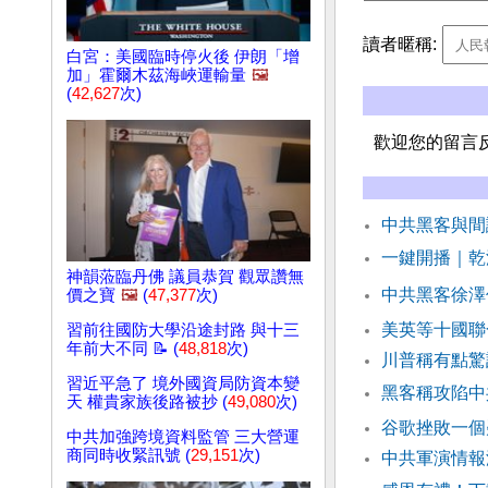
讀者暱稱:
白宮：美國臨時停火後 伊朗「增
加」霍爾木茲海峽運輸量
🖼️
(
42,627
次)
歡迎您的留言
中共黑客與間
一鍵開播｜乾
神韻蒞臨丹佛 議員恭賀 觀眾讚無
中共黑客徐澤
價之寶
🖼️
(
47,377
次)
美英等十國聯
習前往國防大學沿途封路 與十三
年前大不同 📝 (
48,818
次)
川普稱有點驚
習近平急了 境外國資局防資本變
黑客稱攻陷中
天 權貴家族後路被抄 (
49,080
次)
谷歌挫敗一個
中共加強跨境資料監管 三大營運
商同時收緊訊號 (
29,151
次)
中共軍演情報