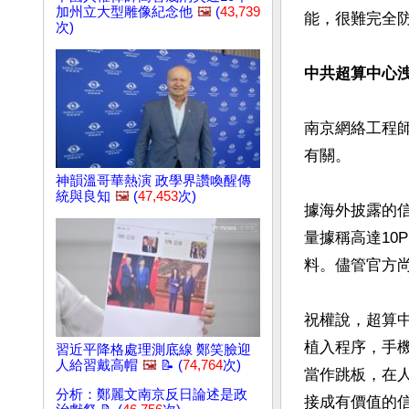
加州立大型雕像紀念他
🖼️
(
43,739
能，很難完全防
次)
中共超算中心
南京網絡工程
有關。

神韻溫哥華熱演 政學界讚喚醒傳
統與良知
🖼️
(
47,453
次)
據海外披露的
量據稱高達10
料。儘管官方
祝權說，超算
植入程序，手
習近平降格處理測底線 鄭笑臉迎
人給習戴高帽
🖼️
📝 (
74,764
次)
當作跳板，在
分析：鄭麗文南京反日論述是政
接成有價值的信