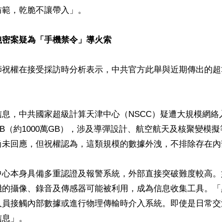
範，乾脆不讓帶入」。

洩密案疑為「手機禁令」導火索
師祝權在接受採訪時分析表示，中共官方此舉與近期傳出的超
信息，中共國家超級計算天津中心（NSCC）疑遭大規模網絡
PB（約1000萬GB），涉及導彈設計、航空航天及核聚變模
尚未回應，但祝權認為，這類規模的數據外洩，不排除存在內部
中心本身具備多重認證及報警系統，外部直接突破難度較高。
機的攝像、錄音及傳感器可能被利用，成為信息收集工具。「
人員接觸內部數據或進行物理傳輸時介入系統。即使是日常交
息」。
