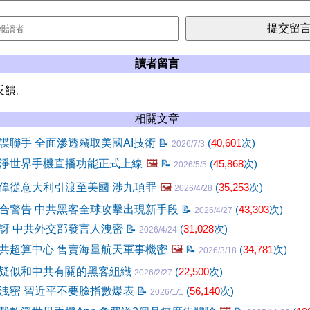
讀者留言
反饋。
相關文章
諜聯手 全面滲透竊取美國AI技術
📝
(
40,601
次)
2026/7/3
淨世界手機直播功能正式上線
🖼️
📝
(
45,868
次)
2026/5/5
偉從意大利引渡至美國 涉九項罪
🖼️
(
35,253
次)
2026/4/28
合警告 中共黑客全球攻擊出現新手段
📝
(
43,303
次)
2026/4/27
訝 中共外交部發言人洩密
📝
(
31,028
次)
2026/4/24
共超算中心 售賣海量航天軍事機密
🖼️
📝
(
34,781
次)
2026/3/18
疑似和中共有關的黑客組織
(
22,500
次)
2026/2/27
洩密 習近平不要臉指數爆表
📝
(
56,140
次)
2026/1/1