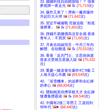
33. 牆國科技自由開放啦！？ 強軍
夢底牌一夜走光
🖼️
📝 (
71,719
次)
34. 爆炸又來了！濟南一廠房爆炸
升起巨大火球
🖼️
(
71,642
次)
35. 習近平喊備戰 官媒追殺「粉底
液將軍」
🖼️
📝 (
71,602
次)
36. 掙錢不易樓價高沒安全感 香港
青年人：不買房
🖼️
(
71,001
次)
37. 月食吉凶線預言：中共三年內
解體、在劫難逃
🖼️
📝 (
70,510
次)
38. 香港「反共鬥士」古思堯病逝
曾多次焚燒五星旗入獄
🖼️
(
70,332
次)
39. 重慶一隧道發生爆炸4亡9傷 工
人每天提心吊膽
🖼️
(
69,549
次)
40. 「張雪機車」的追夢和全紅嬋
的孝心
🖼️
(
68,834
次)
41. 體制精英排擠草根天才 全紅嬋
慘遭集體霸凌
🖼️
📝 (
68,540
次)
42. 中國有2億二等勞工 工資回到
90年代
🖼️▶️
(
68,440
次)