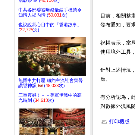
治獻祭 📝 (
46,756
次)
中共各部委被曝祭最嚴手機禁令
知情人揭內情 (
50,031
次)
目前，相關整
發布通知，要
也說說我心目中的「香港故事」
(
32,725
次)
祝權表示，當
使用境外工具
針對上述情況
應。

無懼中共打壓 紐約主流社會齊聲
讚譽神韻
🖼️
(
48,033
次)
三重震撼！－－美軍伊戰中的高
有分析認為，
光時刻 (
34,619
次)
對數據外洩風
文章網址: http://w
打印機版