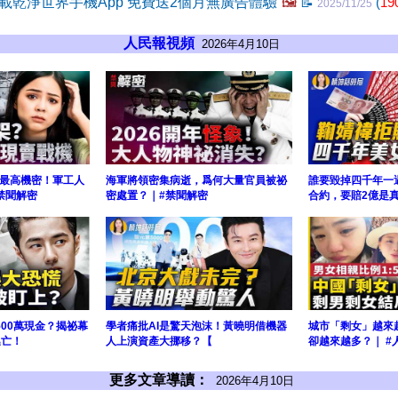
載乾淨世界手機App 免費送2個月無廣告體驗
🖼️
📝
(
19
2025/11/25
人民報視頻
2026年4月10日
最高機密！軍工人
海軍將領密集病逝，爲何大量官員被祕
誰要毀掉四千年一
禁聞解密
密處置？｜#禁聞解密
合約，要賠2億是
500萬現金？揭祕幕
學者痛批AI是驚天泡沫！黃曉明借機器
城市「剩女」越來
逃亡！
人上演資產大挪移？【
卻越來越多？｜ #
更多文章導讀：
2026年4月10日