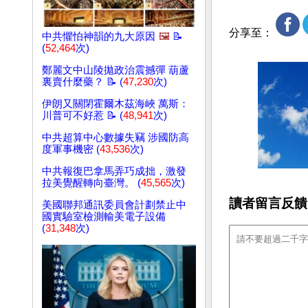
分享至：
中共懼怕神韻的九大原因
🖼️
📝
(
52,464
次)
鄭麗文中山陵拋政治震撼彈 葫蘆
裏賣什麼藥？ 📝 (
47,230
次)
伊朗又關閉霍爾木茲海峽 萬斯：
川普可不好惹 📝 (
48,941
次)
中共超算中心數據失竊 涉國防高
度軍事機密 (
43,536
次)
中共報復巴拿馬弄巧成拙，激發
拉美覺醒轉向臺灣。 (
45,565
次)
讀者留言反饋
美國聯邦通訊委員會計劃禁止中
國實驗室檢測輸美電子設備
(
31,348
次)