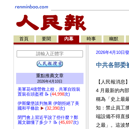
首頁
要聞
內幕
時事
幽默
2026年4月10日
中共各部委
重點推薦文章
2026年4月10日
【人民報消息
美軍花4億營救上校，共軍自毀裝
4 月最新的內
置裝在頭盔裡 📝 (
44,998
次)
稱為「史上最
伊斯蘭堡談判無果 伊朗拒絕了美
知：禁止員工
國和平條款
▶️
(
32,390
次)
端設備不得直
閉門會上習近平說了些什麼？鄭
麗文聽懂了多少？ 📝 (
45,697
次)
之最」。這波禁