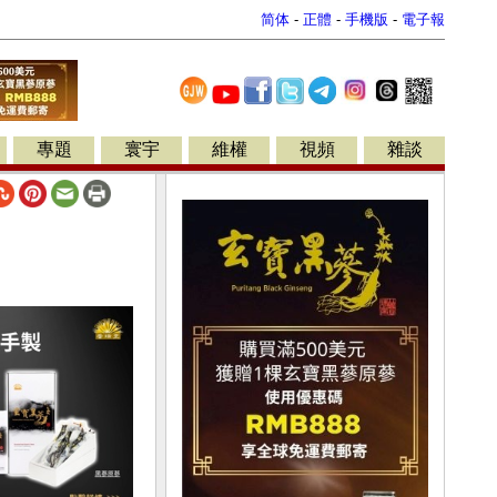
简体
-
正體
-
手機版
-
電子報
專題
寰宇
維權
視頻
雜談