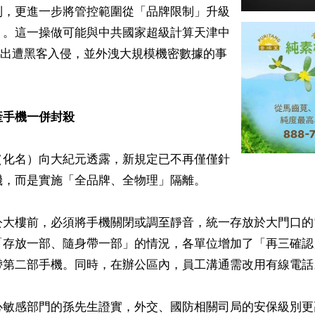
的限制，更進一步將管控範圍從「品牌限制」升級
」。這一操做可能與中共國家超級計算天津中
傳出遭黑客入侵，並外洩大規模機密數據的事
產手機一併封殺
（化名）向大紀元透露，新規定已不再僅僅針
，而是實施「全品牌、全物理」隔離。

公大樓前，必須將手機關閉或調至靜音，統一存放於大門口的
「存放一部、隨身帶一部」的情況，各單位增加了「再三確認
帶第二部手機。同時，在辦公區內，員工溝通需改用有線電話。
心敏感部門的孫先生證實，外交、國防相關司局的安保級別更