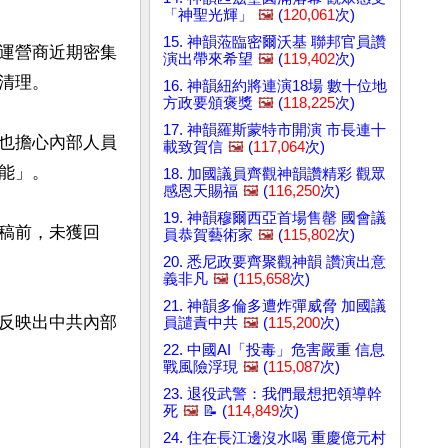
「神聖光輝」
🖼️
(
120,061
次)
15. 神韻蒞臨密爾沃基 聯邦官員讚
運營商近期密集
演出帶來希望
🖼️
(
119,402
次)
理。

16. 神韻紐約將連演18場 數十位地
方政要頒褒獎
🖼️
(
118,225
次)
17. 神韻羅斯蒙特市開演 市長連十
，也擔心內部人員
載致賀信
🖼️
(
117,064
次)
」。

18. 加國議員齊觀神韻讚精彩 觀眾
感恩天賜福
🖼️
(
116,250
次)
19. 神韻穆爾西亞首場售罄 國會議
稿前，未獲回
員恭賀藝術家
🖼️
(
115,802
次)
20. 悉尼政要齊聚觀神韻 讚演出意
義非凡
🖼️
(
115,658
次)
21. 神韻多倫多遭炸彈威脅 加國議
反映出中共內部
員譴責中共
🖼️
(
115,200
次)
22. 中國AI「投毒」危害嚴重 信息
戰風險浮現
🖼️
(
115,087
次)
23. 退役武警：我們最想把領導幹
死
🖼️
📝 (
114,849
次)
24. 住在長江邊沒水喝 重慶億元村