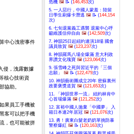
危機
🖼️
📝 (
146,453
次)
5. 一人惡行，中國人蒙羞：陸留
日學生刷爆卡潛逃
🖼️
📝 (
144,154
次)
6. 七旬退黨義工遇襲 退黨中心呼
籲維護信仰自由
🖼️
(
142,509
次)
7. 神韻25日起紐約連演18場 國會
算中心洩密事件
議員致賀
🖼️
(
123,237
次)
8. 神韻羅馬八場全爆滿 意大利政
界讚文化瑰寶
🖼️
(
123,064
次)
9. 張雪峰之死與習近平的「三個
入侵，洩露數據
志願」
🖼️
📝 (
122,479
次)
擬等核心技術資
10. 神韻藝術團成立20年 密蘇裏州
政要褒獎道賀
🖼️
(
121,653
次)
協助。

11. 「神韻世界一流」 紐約林肯中
心首場爆滿
🖼️
(
121,252
次)
如果員工手機被
12. 富裕中國人拋棄「中國夢」 入
籍日本連2年居冠
🖼️
(
121,076
次)
黑客可以把手機
13. 勇！廣東白髮老奶奶單挑防暴
流，也可能被拼
警察爆紅
🖼️
📝 (
120,163
次)
14. 神韻匹茲堡圓滿落幕 觀眾感受