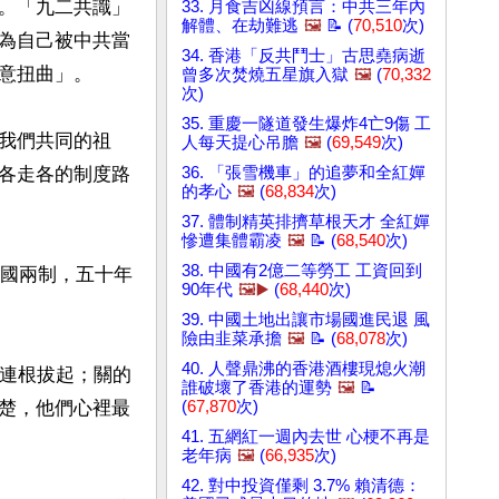
。「九二共識」
33. 月食吉凶線預言：中共三年內
解體、在劫難逃
🖼️
📝 (
70,510
次)
為自己被中共當
34. 香港「反共鬥士」古思堯病逝
意扭曲」。

曾多次焚燒五星旗入獄
🖼️
(
70,332
次)
35. 重慶一隧道發生爆炸4亡9傷 工
我們共同的祖
人每天提心吊膽
🖼️
(
69,549
次)
各走各的制度路
36. 「張雪機車」的追夢和全紅嬋
的孝心
🖼️
(
68,834
次)
37. 體制精英排擠草根天才 全紅嬋
慘遭集體霸凌
🖼️
📝 (
68,540
次)
38. 中國有2億二等勞工 工資回到
一國兩制，五十年
90年代
🖼️▶️
(
68,440
次)
39. 中國土地出讓市場國進民退 風
險由韭菜承擔
🖼️
📝 (
68,078
次)
40. 人聲鼎沸的香港酒樓現熄火潮
被連根拔起；關的
誰破壞了香港的運勢
🖼️
📝
楚，他們心裡最
(
67,870
次)
41. 五網紅一週內去世 心梗不再是
老年病
🖼️
(
66,935
次)
42. 對中投資僅剩 3.7% 賴清德：