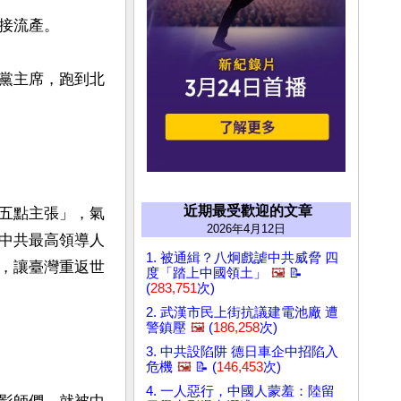
流產。

黨主席，跑到北
近期最受歡迎的文章
五點主張」，氣
2026年4月12日
中共最高領導人
1. 被通緝？八炯戲謔中共威脅 四
，讓臺灣重返世
度「踏上中國領土」
🖼️
📝
(
283,751
次)
2. 武漢市民上街抗議建電池廠 遭
警鎮壓
🖼️
(
186,258
次)
3. 中共設陷阱 德日車企中招陷入
危機
🖼️
📝 (
146,453
次)
4. 一人惡行，中國人蒙羞：陸留