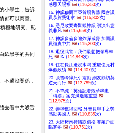
感恩天賜福
🖼️
(
116,250
次)
的小學生，告訴
15. 神韻穆爾西亞首場售罄 國會議
員恭賀藝術家
🖼️
(
115,802
次)
情都可以商量。
16. 悉尼政要齊聚觀神韻 讚演出意
、積極地研究、配
義非凡
🖼️
(
115,658
次)
17. 神韻多倫多遭炸彈威脅 加國議
員譴責中共
🖼️
(
115,200
次)
18. 退役武警：我們最想把領導幹
白紙黑字的共同
死
🖼️
📝 (
114,849
次)
19. 住在長江邊沒水喝 重慶億元村
爆假政績
🖼️
(
114,407
次)
20. 張雪峰猝死引震動 網友勸切莫
。不過沒關係，
逆天而行
🖼️
(
113,789
次)
21. 不單純！英雄記者魏華猝逝
「梅姨」案充滿迷霧重重
🖼️
(
112,975
次)
體去看中共喉舌
22. 善舉獲得回報 外賣員舉手之勞
感動美國人
🖼️
(
110,835
次)
23. 大陸豬肉持續跌價格 養殖戶面
臨寒冬
🖼️
(
110,751
次)