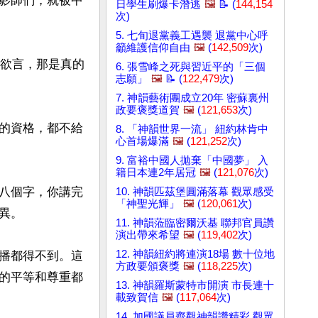
影師們，就被中
日學生刷爆卡潛逃
🖼️
📝 (
144,154
次)
5. 七旬退黨義工遇襲 退黨中心呼
籲維護信仰自由
🖼️
(
142,509
次)
所欲言，那是真的
6. 張雪峰之死與習近平的「三個
志願」
🖼️
📝 (
122,479
次)
7. 神韻藝術團成立20年 密蘇裏州
政要褒獎道賀
🖼️
(
121,653
次)
的資格，都不給
8. 「神韻世界一流」 紐約林肯中
心首場爆滿
🖼️
(
121,252
次)
9. 富裕中國人拋棄「中國夢」 入
籍日本連2年居冠
🖼️
(
121,076
次)
八個字，你講完
10. 神韻匹茲堡圓滿落幕 觀眾感受
「神聖光輝」
🖼️
(
120,061
次)
。

11. 神韻蒞臨密爾沃基 聯邦官員讚
演出帶來希望
🖼️
(
119,402
次)
12. 神韻紐約將連演18場 數十位地
播都得不到。這
方政要頒褒獎
🖼️
(
118,225
次)
的平等和尊重都
13. 神韻羅斯蒙特市開演 市長連十
載致賀信
🖼️
(
117,064
次)
14. 加國議員齊觀神韻讚精彩 觀眾