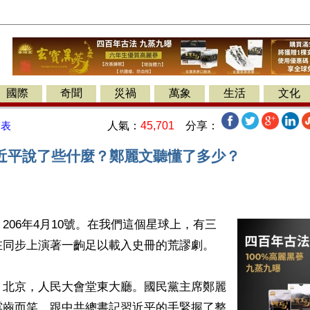
國際
奇聞
災禍
萬象
生活
文化
人氣：
45,701
分享：
發表
近平說了些什麼？鄭麗文聽懂了多少？
206年4月10號。在我們這個星球上，有三
同步上演著一齣足以載入史冊的荒謬劇。

，北京，人民大會堂東大廳。國民黨主席鄭麗
露齒而笑，跟中共總書記習近平的手緊握了整