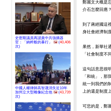
鄭麗文大概是
介石怎麼回應？
到了蔣經國這
身社會經濟制度
史密斯議員再譴責中共強摘器
官：「納粹般的暴行」
🖼️
(
40,406
次)
果然，新華社
「社會制度不同
這句話意思很
「和統」，那
統一到我們的
中國人權律師高智晟消失近10年
上的還是制度上
加州立大型雕像紀念他
🖼️
(
43,739
次)
可悲的是，鄭