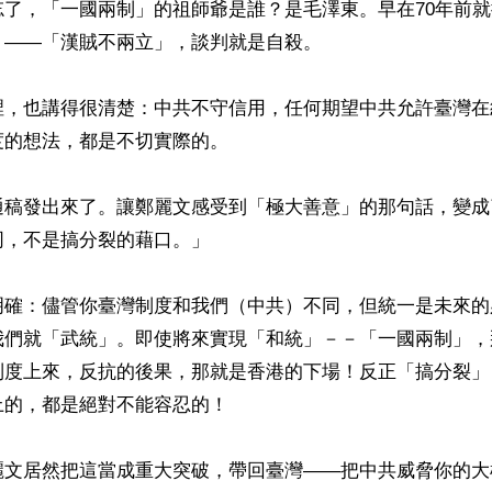
忘了，「一國兩制」的祖師爺是誰？是毛澤東。早在70年前
——「漢賊不兩立」，談判就是自殺。

裡，也講得很清楚：中共不守信用，任何期望中共允許臺灣在
的想法，都是不切實際的。

通稿發出來了。讓鄭麗文感受到「極大善意」的那句話，變成
，不是搞分裂的藉口。」

明確：儘管你臺灣制度和我們（中共）不同，但統一是未來的
我們就「武統」。即使將來實現「和統」－－「一國兩制」，
制度上來，反抗的後果，那就是香港的下場！反正「搞分裂」
的，都是絕對不能容忍的！

麗文居然把這當成重大突破，帶回臺灣——把中共威脅你的大