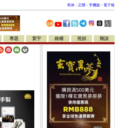
简体
-
正體
-
手機版
-
電子報
專題
寰宇
維權
視頻
雜談