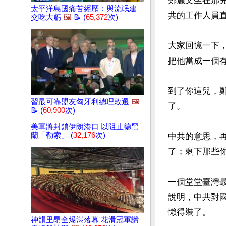
鄭麗文坐在那
太平洋島國痛苦經歷：與流氓建
共的工作人員直
交吃大虧
🖼️
📝 (
65,372
次)
大家回憶一下，
把他當成一個有
到了你這兒，
習最可靠盟友匈牙利總理敗選
🖼️
了。

📝 (
60,900
次)
美軍將封鎖伊朗港口 以阻止德黑
蘭「勒索」 (
32,176
次)
中共的意思，
了；剩下那些
一個堂堂臺灣
說明，中共對
懶得裝了。

神韻里昂全爆滿落幕 花滑冠軍讚