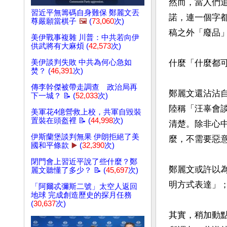
然而，當人們
習近平無籌碼自身難保 鄭麗文丟
諾，連一個字
尊嚴願當棋子
🖼️
(
73,060
次)
稿之外「廢品」
美伊戰事複雜 川普：中共若向伊
供武將有大麻煩 (
42,573
次)
美伊談判失敗 中共為何心急如
什麼「什麼都
焚？ (
46,391
次)
傳李幹傑被帶走調查 政治局再
鄭麗文還沾沾
下一城？ 📝 (
52,033
次)
陸稱「汪辜會
美軍花4億營救上校，共軍自毀裝
置裝在頭盔裡 📝 (
44,998
次)
清楚。除非心
伊斯蘭堡談判無果 伊朗拒絕了美
麼，不需要惡意
國和平條款
▶️
(
32,390
次)
閉門會上習近平說了些什麼？鄭
鄭麗文或許以為
麗文聽懂了多少？ 📝 (
45,697
次)
明方式表達」
「阿爾忒彌斯二號」太空人返回
地球 完成創造歷史的探月任務
(
30,637
次)
其實，稍加動