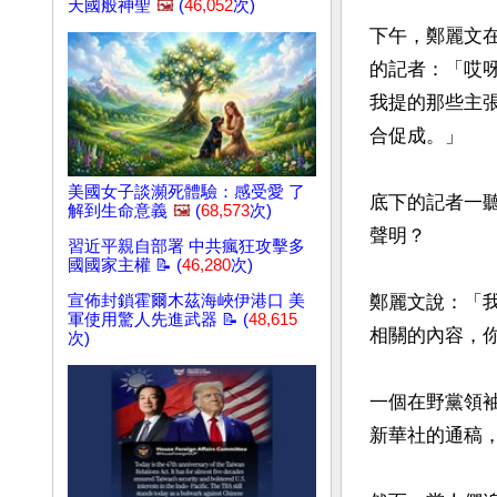
天國般神聖
🖼️
(
46,052
次)
下午，鄭麗文
的記者：「哎
我提的那些主張
合促成。」

美國女子談瀕死體驗：感受愛 了
底下的記者一
解到生命意義
🖼️
(
68,573
次)
聲明？

習近平親自部署 中共瘋狂攻擊多
國國家主權 📝 (
46,280
次)
宣佈封鎖霍爾木茲海峽伊港口 美
鄭麗文說：「
軍使用驚人先進武器 📝 (
48,615
相關的內容，你
次)
一個在野黨領
新華社的通稿，