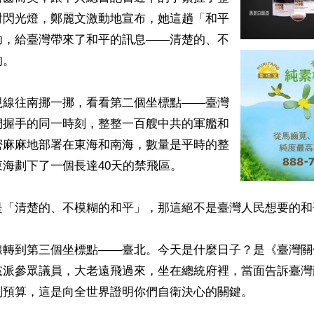
對閃光燈，鄭麗文激動地宣布，她這趟「和平
功，給臺灣帶來了和平的訊息——清楚的、不
。

視線往南挪一挪，看看第二個坐標點——臺灣
們握手的同一時刻，整整一百艘中共的軍艦和
密麻麻地部署在東海和南海，數量是平時的整
海劃下了一個長達40天的禁飛區。

是「清楚的、不模糊的和平」，那這絕不是臺灣人民想要的和平
線轉到第三個坐標點——臺北。今天是什麼日子？是《臺灣關
黨派參眾議員，大老遠飛過來，坐在總統府裡，當面告訴臺灣
預算，這是向全世界證明你們自衛決心的關鍵。
