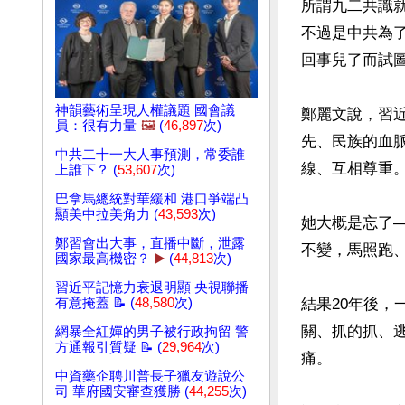
所謂九二共識
不過是中共為
回事兒了而試
神韻藝術呈現人權議題 國會議
鄭麗文說，習
員：很有力量
🖼️
(
46,897
次)
先、民族的血
中共二十一大人事預測，常委誰
線、互相尊重。
上誰下？ (
53,607
次)
巴拿馬總統對華緩和 港口爭端凸
顯美中拉美角力 (
43,593
次)
她大概是忘了—
鄭習會出大事，直播中斷，泄露
不變，馬照跑、
國家最高機密？
▶️
(
44,813
次)
習近平記憶力衰退明顯 央視聯播
有意掩蓋 📝 (
48,580
次)
結果20年後
關、抓的抓、
網暴全紅嬋的男子被行政拘留 警
方通報引質疑 📝 (
29,964
次)
痛。

中資藥企聘川普長子獵友遊說公
司 華府國安審查獲勝 (
44,255
次)