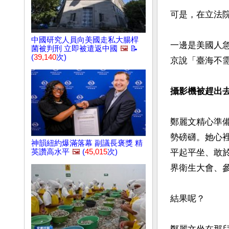
可是，在立法
中國研究人員向美國走私大腸桿
一邊是美國人
菌被判刑 立即被遣返中國
🖼️
📝
(
39,140
次)
京說「臺海不需
攝影機被趕出
鄭麗文精心準
勢磅礴。她心
神韻紐約爆滿落幕 副議長褒獎 精
英讚高水平
🖼️
(
45,015
次)
平起平坐、敢
界衛生大會、參
結果呢？
