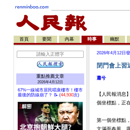
首頁
要聞
內幕
時事
幽默
2026年4月12日
閉門會上習
重點推薦文章
蕭兮
2026年4月12日
67%一線城市居民唱衰樓市！樓市
【人民報消息】
最後的防線崩了？ 📝 (
44,930
次)
個坐標點，正在
第一個坐標點
文滿面春風、