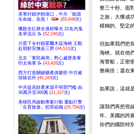
整三十秒。面
美軍封鎖伊朗港口，中共「能源
之旅」大獲成
生命線」告急！
🖼️▶️
(
65,648
次)
模糊的、堅定的
獵殺全紅嬋全過程曝光 22名內鬼
名單流出 📝 (
52,246
次)
川普下令封鎖霍爾木茲海峽 王毅
但如果我們把
赴朝鮮安撫金三胖 (
44,515
次)
海峽。就在他
北京「軍民兩用」野心威脅美軍
海警船，正密
印太佈署 📝 (
43,426
次)
整兩倍；還在東
西方打造關鍵礦產俱樂部 中共被
排除在外 (
45,169
次)
中共提高財產來源不明罪門檻 由
如果說，這就
30萬升至300萬 (
31,327
次)
美移民局啟動專案行動 重點打擊
讓我們再把視
「生育旅遊」犯罪組織 (
29,794
次)
年。美國的跨
你們的國防特別