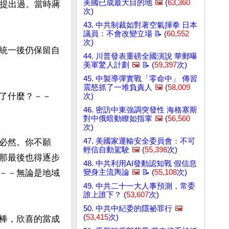
美國已成最大目的地
🖼️
(
63,360
就提出過。當時蔣
次)
43. 中共制裁如對著空氣揮拳 日本
議員：不會改變立場 📝 (
60,552
次)
統一後仍保留自
44. 川普發表重磅全國演說 華郵曝
美軍驚人計劃
🖼️
📝 (
59,397
次)
45. 中製導彈實戰「零命中」 傳習
震怒抓了一堆負責人
🖼️
(
58,009
了什麼？－－
次)
46. 密訪中東強調突發性 海格塞斯
對中俄暗動瞭如指掌
🖼️
(
56,560
次)
47. 美國家運輸安全委員會：不可
必然。你不願
輕信自動駕駛
🖼️
(
55,398
次)
那最後也得逐步
48. 中共利用AI發動認知戰 假信息
－－無論是地域
變身主流輿論
🖼️
📝 (
55,108
次)
49. 中共二十一大人事預測，常委
誰上誰下？ (
53,607
次)
50. 中共中紀委的隱祕罪行
🖼️
(
53,415
次)
棒，欣喜的當成