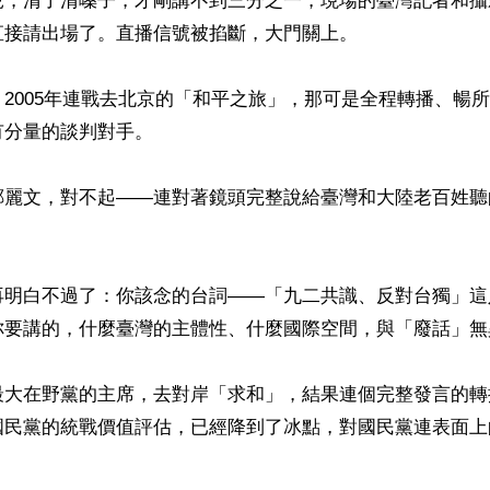
兒，清了清嗓子，才剛講不到三分之一，現場的臺灣記者和攝
接請出場了。直播信號被掐斷，大門關上。

2005年連戰去北京的「和平之旅」，那可是全程轉播、暢
分量的談判對手。

鄭麗文，對不起——連對著鏡頭完整說給臺灣和大陸老百姓聽
再明白不過了：你該念的台詞——「九二共識、反對台獨」這
你要講的，什麼臺灣的主體性、什麼國際空間，與「廢話」無異
最大在野黨的主席，去對岸「求和」，結果連個完整發言的轉
國民黨的統戰價值評估，已經降到了冰點，對國民黨連表面上