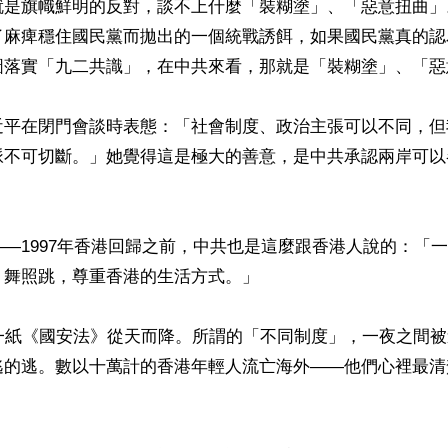
就是旗幟鮮明的反對，談不上什麼「裝糊塗」、「惡意扭曲」
了麻痺穩住國民黨而拋出的一個統戰誘餌，如果國民黨真的認
圖落實「九二共識」，在中共來看，那就是「裝糊塗」、「惡
近平在閉門會談時表態：「社會制度、政治主張可以不同，但
脈不可切斷。」她覺得這是極大的善意，是中共承認兩岸可以


—1997年香港回歸之前，中共也是這麼跟香港人說的：「
舞照跳，尊重香港的生活方式。」

，一紙《國安法》從天而降。所謂的「不同制度」，一夜之間
逃的逃。數以十萬計的香港年輕人流亡海外——他們心裡最清