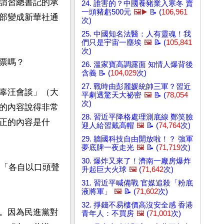
謂習總書記的承
24. 誰害的？中國養豬業入寒冬 賣
一頭豬虧500元
🖼️▶️
📝 (
106,961
部變成新華社通
次)
25. 中國知名法醫：人有靈魂！我
們只是宇宙一塵埃
🖼️
📝 (
105,841
次)
嗎？

26. 溫家寶高調露面 知情人爆背後
含義 📝 (
104,029
次)
27. 戰時由彭麗媛統帥三軍？習近
辜汪會談」（大
平劇透驚天大祕密
🖼️
📝 (
78,054
次)
的內容說得非常
28. 習近平降格處理測底線 鄭笑臉
正的內容是什
迎人給習戴高帽
🖼️
📝 (
74,764
次)
29. 牆國科技自由開放啦！？ 強軍
夢底牌一夜走光
🖼️
📝 (
71,719
次)
30. 爆炸又來了！濟南一廠房爆炸
含「各自以口頭聲
升起巨大火球
🖼️
(
71,642
次)
31. 習近平喊備戰 官媒追殺「粉底
液將軍」
🖼️
📝 (
71,602
次)
32. 掙錢不易樓價高沒安全感 香港
。因為民進黨對
青年人：不買房
🖼️
(
71,001
次)