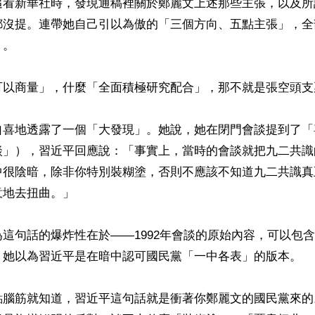
追看新華社時，發現通稿裡關於鄭麗文上述那些主張，以及所
都沒提。連帶她自己引以為傲的「三個方向、五點主張」，全
。

可以商量」，什麼「全面積極研究配合」，那不就是張空頭支票
自喜地透露了一個「大發現」。她說，她在閉門會談提到了「
談」），習近平回應說：「事實上，當時的會談就把九二共識
中很陰暗，除非你特別裝糊塗，否則不應該不知道九二共識真
地去扭曲。」

這句話的爆炸性在於——1992年會談的原始內容，可以包
；她以為習近平是在暗中認可國民黨「一中各表」的版本。

點腦筋就知道，習近平這句話就是衝著你鄭麗文的國民黨來的