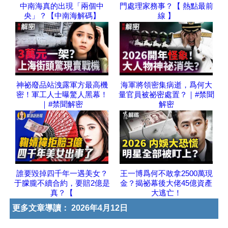
中南海真的出現「兩個中
門處理家務事？【 熱點最前
央」？【中南海解碼】
線 】
神祕廢品站洩露軍方最高機
海軍將領密集病逝，爲何大
密！軍工人士曝驚人黑幕！
量官員被祕密處置？｜#禁聞
｜#禁聞解密
解密
誰要毀掉四千年一遇美女？
王一博爲何不敢拿2500萬現
于朦朧不續合約，要賠2億是
金？揭祕幕後大佬45億資產
真？【
大逃亡！
更多文章導讀：
2026年4月12日