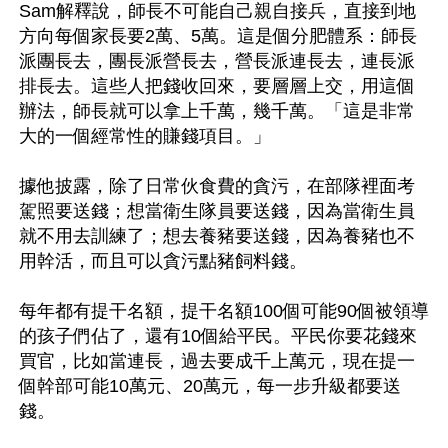
Sam解釋說，師長不可能自己親自接兵，直接到地
方向每個家長要2萬、5萬。這是個分肥體系：師長
派團長去，團長派營長去，營長派連長去，連長派
排長去。這些人把錢收回來，要層層上交，用這個
辦法，師長就可以拿上千萬，幾千萬。「這是非常
大的一個經常性的賺錢項目。」

據他披露，除了日常伙食費的貪污，在部隊裡面考
駕照要送錢；想當衛生隊員要送錢，因為當衛生員
就不用去訓練了；想去養豬要送錢，因為養豬也不
用幹活，而且可以貪污點豬飼料錢。

每年都有提干名額，提干名額100個可能90個被領導
的孩子們佔了，還有10個給平民。平民你要花錢來
買官，比如當連長，過去要成千上萬元，現在提一
個幹部可能10萬元、20萬元，每一步升級都要送
錢。
