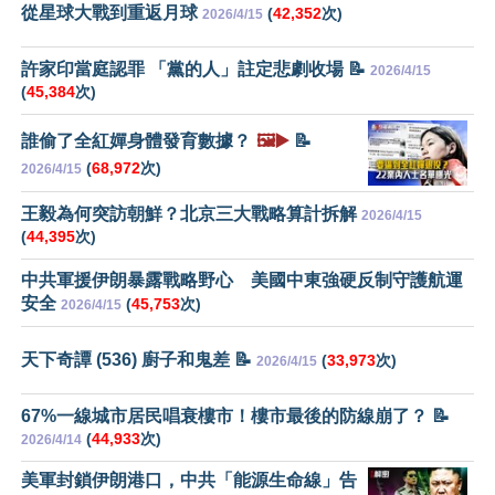
從星球大戰到重返月球
(
42,352
次)
2026/4/15
許家印當庭認罪 「黨的人」註定悲劇收場 📝
2026/4/15
(
45,384
次)
誰偷了全紅嬋身體發育數據？
🖼️▶️
📝
(
68,972
次)
2026/4/15
王毅為何突訪朝鮮？北京三大戰略算計拆解
2026/4/15
(
44,395
次)
中共軍援伊朗暴露戰略野心 美國中東強硬反制守護航運
安全
(
45,753
次)
2026/4/15
天下奇譚 (536) 廚子和鬼差 📝
(
33,973
次)
2026/4/15
67%一線城市居民唱衰樓市！樓市最後的防線崩了？ 📝
(
44,933
次)
2026/4/14
美軍封鎖伊朗港口，中共「能源生命線」告