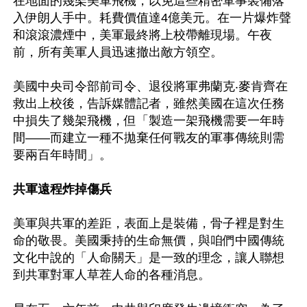
在地面的幾架美軍飛機，以免這些精密軍事裝備落
入伊朗人手中。耗費價值達4億美元。在一片爆炸聲
和滾滾濃煙中，美軍最終將上校帶離現場。午夜
前，所有美軍人員迅速撤出敵方領空。

美國中央司令部前司令、退役將軍弗蘭克‧麥肯齊在
救出上校後，告訴媒體記者，雖然美國在這次任務
中損失了幾架飛機，但「製造一架飛機需要一年時
間——而建立一種不拋棄任何戰友的軍事傳統則需
要兩百年時間」。

共軍遠程炸掉傷兵
美軍與共軍的差距，表面上是裝備，骨子裡是對生
命的敬畏。美國秉持的生命無價，與咱們中國傳統
文化中說的「人命關天」是一致的理念，讓人聯想
到共軍對軍人草茬人命的各種消息。
