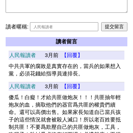
讀者暱稱:
讀者留言
人民報讀者
3月前
【回覆】
中共共軍的腐敗是真實存在的，當兵的如果想入
黨，必須花錢給指導員連排長。
人民報讀者
3月前
【回覆】
傻瓜！白癡！才給共匪做炮灰！！！共匪抽年輕
炮灰的血，摘取他們的器官爲共匪的權貴們續
命。還可以高價出售。如果家長知道自己當兵孩
子的這些情況就會被殺人滅口！所以老百姓要抵
制共匪！不要爲欺壓自己的共匪做炮灰，工具，