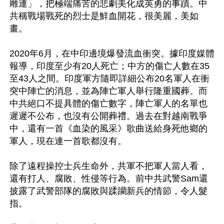
雕連」，把極端痛苦的悲劇美化成英勇的事蹟。中
共稱戰場戰死的烈士是鮮血開花，很美麗，美如
畫。

2020年6月，在中印邊境爆發流血衝突。據印度媒體
報導，印度至少有20人死亡；中方的傷亡人數在35
至43人之間。印度軍方隨即詳細公布20名軍人在衝
突中陣亡的消息，並為陣亡軍人舉行隆重國葬。而
中共絕口不提具體的傷亡數字，陣亡軍人的名單也
遲遲不公布，也沒有公開葬禮。過去在對越南戰爭
中，還有一首《血染的風采》歌曲送給身死他鄉的
軍人，現在連一首歌都沒有。

除了遠程操控士兵生命外，共軍不把軍人當人看，
還有打人、腐敗、性侵等行為。前中共武警Sam還
披露了武警部隊的腐敗與蹂躪新兵的情節，令人髮
指。
