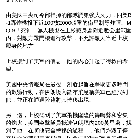
由美國中央司令部指揮的部隊調集強大火力，四架B
-1轟炸機投下近100枚2000磅重的衛星制導炸彈。M
Q-9「死神」無人機也在上校藏身處附近數公里範圍
內，對敵方戰鬥機進行攻擊，不允許敵人靠近上校
藏身的地方。

上校接到了美軍的信息，他的內心升起了得救的希
望。

美國中央情報局在最後一刻發起旨在爭取更多時間
的欺騙行動，在伊朗境內散布消息稱美軍已經找到
他，並正在通過陸路將其轉移出境。

另一邊，上校聽到了美軍飛機隆隆的轟鳴聲和密集
的炮火，美國突擊隊員抵達伊朗境內200英里處，找
到了他。在將他安全轉移的過程中，他們炸毀了停