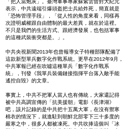
「把人當炮灰」。臺灣軍事專家蘇紫雲曾對大紀元
表示，中共遠端引爆頭盔把士兵給炸死，簡直就是
「恐怖管理手段」，「從人性的角度來看，同樣再
次證明威權跟自由體制的最大差異，就在於這裡。
不只是我們的生活方式、跟經濟發展，也包括軍事
的這種武裝衝突都是。」。

中共央視新聞2013年也曾報導女子特種部隊配備了
這款新型單兵數字化作戰系統。更早在2012年9月，
中共軍報已經在吹噓這種單兵「數字化作戰系
統」，刊發《我單兵裝備鏈接指揮平台落入敵手能
遙控自毀》的文章。

事實上，中共不把軍人當人也有傳統，大家還記得
被中共高調宣傳的「抗美援朝」電影《長津湖》
吧，該片記錄的是中共把十五萬大軍，在沒有禦寒
棉衣的情況下，就進駐到朝鮮北部零下三十多度的
嚴寒之中，很多人都被凍死。中共吹捧這個叫「冰