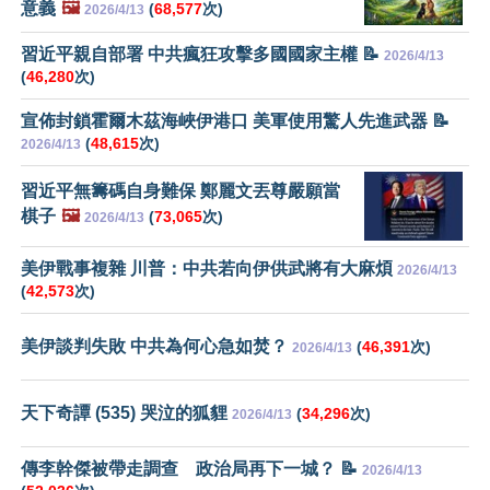
意義
🖼️
(
68,577
次)
2026/4/13
習近平親自部署 中共瘋狂攻擊多國國家主權 📝
2026/4/13
(
46,280
次)
宣佈封鎖霍爾木茲海峽伊港口 美軍使用驚人先進武器 📝
(
48,615
次)
2026/4/13
習近平無籌碼自身難保 鄭麗文丟尊嚴願當
棋子
🖼️
(
73,065
次)
2026/4/13
美伊戰事複雜 川普：中共若向伊供武將有大麻煩
2026/4/13
(
42,573
次)
美伊談判失敗 中共為何心急如焚？
(
46,391
次)
2026/4/13
天下奇譚 (535) 哭泣的狐貍
(
34,296
次)
2026/4/13
傳李幹傑被帶走調查 政治局再下一城？ 📝
2026/4/13