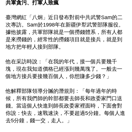
共軍貪污、打軍人致瘋
臺灣網紅「八炯」近日發布對前中共武警Sam的二
次專訪。Sam於1998年在新疆伊犁武警部隊服役。
據他披露，共軍部隊就是一個撈錢體系，所有人都
是來撈錢的，經常性的撈錢項目就是接兵，就是到
地方把年輕人接到部隊。

他在采訪時說：「在我的年代，接一個兵要幾千
塊，現在我知道價格已經漲到幾萬塊了。一般去一
個地方接兵要接幾百個人，你想賺多少錢？」

他解釋部隊領導分贓的潛規則：「每年過年的時
候，所有我們師的幹部都要去師長和政委家門口送
錢。當這個人快進到師長政委家裡面時，下面會對
你說：快去，速戰速決，不要超過5分鐘。每個人進
去5分鐘，錢一交，走人。」
