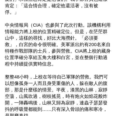
肯定：「這合情合理，確定他還活著，沒有被
俘。」

中央情報局（CIA）也參與了此次行動。該機構利用
情報能力將上校的位置精確定位。但是，在茫茫群
山中，這樣的尋找，好比大海撈針。「必須要
救」，白宮的命令很明確。美軍派出約有200名來自
特種作戰部隊的士兵，參與營救。CIA將上校的藏身
位置準確分享給五角大樓和白宮，並在整個行動過
程中持續提供實時信息。

整整48小時，上校在等待自己軍隊的營救。我們可
以想像孤身一人而且身受重傷的人，躲在敵人的腹
部，那是什麼樣的情景。半夜，漆黑的山林，寂靜
空蕩，山風吹過，樹枝搖晃，時有炮火如焰花般炸
開，一陣轟鳴後，山林又歸為寂靜，連蟲子瑟瑟發
抖的呼吸聲都能到……只有深入骨頭的痛和寒冷，
是那麼真切。
