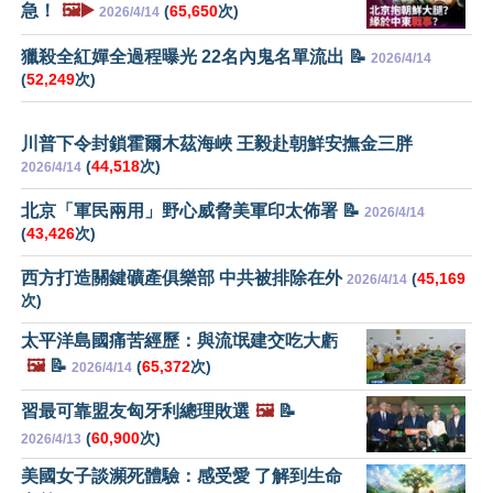
急！
🖼️▶️
(
65,650
次)
2026/4/14
獵殺全紅嬋全過程曝光 22名內鬼名單流出 📝
2026/4/14
(
52,249
次)
川普下令封鎖霍爾木茲海峽 王毅赴朝鮮安撫金三胖
(
44,518
次)
2026/4/14
北京「軍民兩用」野心威脅美軍印太佈署 📝
2026/4/14
(
43,426
次)
西方打造關鍵礦產俱樂部 中共被排除在外
(
45,169
2026/4/14
次)
太平洋島國痛苦經歷：與流氓建交吃大虧
🖼️
📝
(
65,372
次)
2026/4/14
習最可靠盟友匈牙利總理敗選
🖼️
📝
(
60,900
次)
2026/4/13
美國女子談瀕死體驗：感受愛 了解到生命