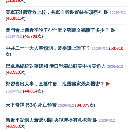
(
52,036
次)
美軍花4億營救上校，共軍自毀裝置裝在頭盔裡 📝
2026/4/12
(
45,001
次)
閉門會上習近平說了些什麼？鄭麗文聽懂了多少？ 📝
(
45,701
次)
2026/4/12
中共二十一大人事預測，常委誰上誰下？
(
53,610
2026/4/12
次)
巴拿馬總統對華緩和 港口爭端凸顯美中拉美角力
2026/4/12
(
43,593
次)
鄭習會出大事，直播中斷，泄露國家最高機密？
▶️
(
44,814
次)
2026/4/12
天下奇譚 (534) 死亡預警
(
34,379
次)
2026/4/12
習近平記憶力衰退明顯 央視聯播有意掩蓋 📝
2026/4/12
(
48,583
次)