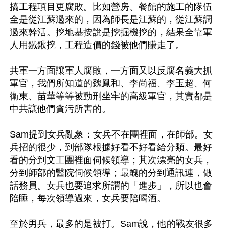
搞工程項目更腐敗。比如營房、餐館的施工的隊伍
全是從江蘇過來的，因為師長是江蘇的，從江蘇調
過來幹活。挖地基按說是挖掘機挖的，結果全靠軍
人用鐵鍬挖，工程造價的錢被他們賺走了。

共軍一方面讓軍人腐敗，一方面又以反腐名義大抓
軍官，我們所知道的魏鳳和、李尚福、李玉超、何
衛東、苗華等等被動刑坐牢的高級軍官，其實都是
中共讓他們貪污所害的。

Sam提到女兵亂象：女兵不在團裡面，在師部。女
兵招的很少，到部隊根據好看不好看給分類。最好
看的分到文工團裡面伺候領導；其次漂亮的女兵，
分到師部的醫院伺候領導；最醜的分到通訊連，做
話務員。女兵也要追求所謂的「進步」，所以也會
陪睡，每次領導過來，女兵要陪喝酒。

至於男兵，最多的是被打。Sam說，他的戰友很多