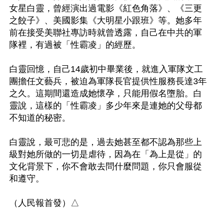
女星白靈，曾經演出過電影《紅色角落》、《三更
之餃子》、美國影集《大明星小跟班》等。她多年
前在接受美聯社專訪時就曾透露，自己在中共的軍
隊裡，有過被「性霸凌」的經歷。

白靈回憶，自己14歲初中畢業後，就進入軍隊文工
團擔任文藝兵，被迫為軍隊長官提供性服務長達3年
之久。這期間還造成她懷孕，只能用假名墮胎。白
靈說，這樣的「性霸凌」多少年來是連她的父母都
不知道的秘密。

白靈說，最可悲的是，過去她甚至都不認為那些上
級對她所做的一切是虐待，因為在「為上是從」的
文化背景下，你不會敢去問什麼問題，你只會服從
和遵守。   
