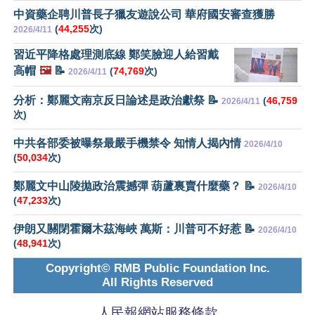
中資藥企聘川普長子獵友遊說公司 華府國安審查獲勝
(
44,255
次)
2026/4/11
習近平降格處理測底線 鄭笑臉迎人給習戴
高帽
🖼️
📝
(
74,769
次)
2026/4/11
分析：鄭麗文南京反日論述是政治獻祭 📝
(
46,759
2026/4/11
次)
中共各部委被曝祭最嚴手機禁令 知情人揭內情
2026/4/10
(
50,034
次)
鄭麗文中山陵拋政治震撼彈 葫蘆裏賣什麼藥？ 📝
2026/4/10
(
47,233
次)
伊朗又關閉霍爾木茲海峽 萬斯：川普可不好惹 📝
2026/4/10
(
48,941
次)
Copyright© RMB Public Foundation Inc.
All Rights Reserved
人民報網站服務條款