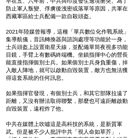
早在五、六年前，中共與印度發生邊境衝突。為了
防止軍人叛變、俘虜後洩密或落單等原因，共軍在
西藏軍區給士兵配備一款自殺頭盔。

2021年陸媒曾報導，這種「單兵數位化作戰系統」
集導航儀，音訊轉換器與諮詢處理等功能於一身，
士兵頭盔上設置衛星天線，並配備單筒夜視多功能
目鏡，手臂上有數碼終端機。坐鎮指揮中心的營長
能直接指揮個別士兵。如果個別士兵身負重傷，掉
入敵人陣地，就可以啟動自毀裝置，敵方也無法獲
得這套系統的任何訊息。

如果指揮官發現，有個別士兵，和其它部隊拉遠了
距離，又沒有辦法取得聯繫，那麼也可遠距離啟動
自毀裝置，遠程炸了他。

中共在媒體上吹噓這是高科技的系統，是新質軍
武。但是被不少人批評中共「視人命如草芥」，