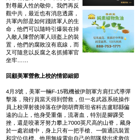
對尊嚴人性的敬仰。我們再反
觀中共，最近也有消息透露，
共軍內部是如何踐踏軍人的生
命，他們可以隨時引爆裝在掉
入敵人陳營的軍人頭盔上的裝
置，他們的腐敗沒有底線，而
又可隨意以反腐之名抓捕軍官
坐牢……

回顧美軍營救上校的情節細節
4月3號，美軍一輛F-15戰機被伊朗軍方肩扛式導彈
擊落，飛行員當天得到營救，但一名武器系統操作
員上校彈射後掉落在伊朗胡齊斯坦省科吉盧耶縣偏
遠的山上，他身受重傷，流著血，特別是腳踝受
挫，還是咬著牙努力攀上7000英尺高的山脊，藏身
於一處岩縫中，身上只有一把手槍、一個通訊裝置
和定位信標。他用無線電向自己的部隊發出求救信