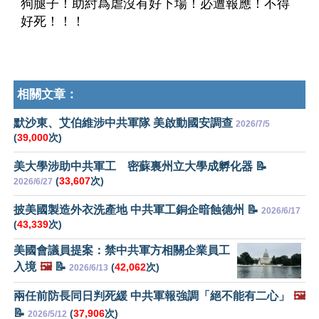
狗腿子！助紂爲虐沒有好下場！必遭報應！不得
好死！！！
相關文章：
默沙東、艾伯維涉中共軍隊 美啟動國安調查
2026/7/5
(
39,000
次)
美大學涉助中共軍工 密蘇裏州立大學成孵化器 📝
(
33,607
次)
2026/6/27
披美國製造外衣洗產地 中共軍工銅企暗蝕德州 📝
2026/6/17
(
43,339
次)
美國會議員提案：禁中共軍方相關企業員工
入境
🖼️
📝
(
42,062
次)
2026/6/13
兩任前防長同日判死緩 中共軍報強調「絕不能有二心」
🖼️
📝
(
37,906
次)
2026/5/12