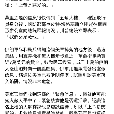
號：「上帝是慈愛的。」

萬里之遙的信息很快傳到「五角大樓」，確認飛行
員身分後，國防部部長皮特‧海格塞斯立即趕往橢圓
形辦公室向總統匯報情況，川普總統立即表示：
「我們必須救他。」

伊朗軍隊和民兵得知這個美軍掉落的地方後，迅速
集結，用直昇機和無人機步步逼近。革命衛隊懸賞
近7萬美元的賞金，鼓動民眾搜索，成千上萬的伊朗
人漫山遍野向一個點匯集。伊軍用無線電發出虛假
信息，稱這位美軍已被伊朗俘虜，試圖引誘美軍落
入陷阱。情況非常危急。

美軍官員們收到這樣的「緊急信息」，懷疑他可能
落入敵人手中了，緊急核實他是否還活著。認識這
名上校的人解釋說他是虔誠信徒，所以「上帝是慈
愛的」求救信息肯定是他發的。戰爭部官員也這樣