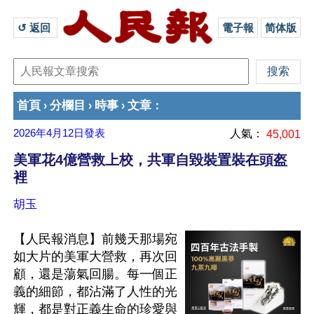
↺ 返回 
電子報
简体版
首頁
分欄目
時事
文章
›
›
›
：
2026年4月12日
發表
人氣：
45,001
美軍花4億營救上校，共軍自毀裝置裝在頭盔
裡
胡玉
【人民報消息】前幾天那場宛
如大片的美軍大營救，再次回
顧，還是蕩氣回腸。每一個正
義的細節，都沾滿了人性的光
輝，都是對正義生命的珍愛與