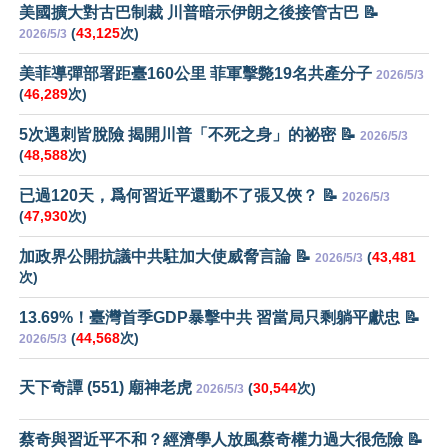
美國擴大對古巴制裁 川普暗示伊朗之後接管古巴 📝
(
43,125
次)
2026/5/3
美菲導彈部署距臺160公里 菲軍擊斃19名共產分子
2026/5/3
(
46,289
次)
5次遇刺皆脫險 揭開川普「不死之身」的祕密 📝
2026/5/3
(
48,588
次)
已過120天，爲何習近平還動不了張又俠？ 📝
2026/5/3
(
47,930
次)
加政界公開抗議中共駐加大使威脅言論 📝
(
43,481
2026/5/3
次)
13.69%！臺灣首季GDP暴擊中共 習當局只剩躺平獻忠 📝
(
44,568
次)
2026/5/3
天下奇譚 (551) 廟神老虎
(
30,544
次)
2026/5/3
蔡奇與習近平不和？經濟學人放風蔡奇權力過大很危險 📝