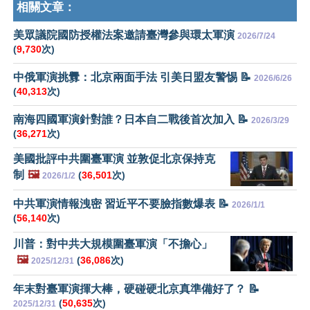
相關文章：
美眾議院國防授權法案邀請臺灣參與環太軍演
2026/7/24
(
9,730
次)
中俄軍演挑釁：北京兩面手法 引美日盟友警惕 📝
2026/6/26
(
40,313
次)
南海四國軍演針對誰？日本自二戰後首次加入 📝
2026/3/29
(
36,271
次)
美國批評中共圍臺軍演 並敦促北京保持克
制
🖼️
(
36,501
次)
2026/1/2
中共軍演情報洩密 習近平不要臉指數爆表 📝
2026/1/1
(
56,140
次)
川普：對中共大規模圍臺軍演「不擔心」
🖼️
(
36,086
次)
2025/12/31
年末對臺軍演揮大棒，硬碰硬北京真準備好了？ 📝
(
50,635
次)
2025/12/31