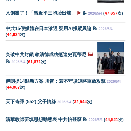
又倒黴了！「習近平三胞胎出爐」
▶️
📝
(
47,657
次)
2026/5/4
中共15假媒體在日本滲透 疑用AI操縱輿論 📝
2026/5/4
(
44,924
次)
突破中共封鎖 賴清德成功抵達史瓦蒂尼
🖼️
📝
(
61,871
次)
2026/5/4
伊朗提14點新方案 川普：若不守規矩將重啟攻擊
2026/5/4
(
44,087
次)
天下奇譚 (552) 父子情緣
(
32,944
次)
2026/5/4
清華教師要填思想動態表 中共怕甚麼 📝
(
44,521
次)
2026/5/3