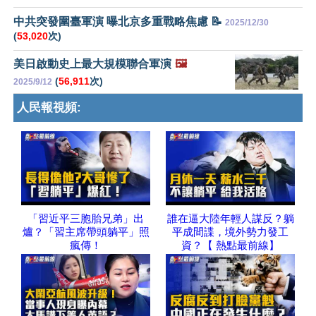
中共突發圍臺軍演 曝北京多重戰略焦慮 📝
2025/12/30
(
53,020
次)
美日啟動史上最大規模聯合軍演
🖼️
(
56,911
次)
2025/9/12
人民報視頻:
「習近平三胞胎兄弟」出
誰在逼大陸年輕人謀反？躺
爐？「習主席帶頭躺平」照
平成間諜，境外勢力發工
瘋傳！
資？【 熱點最前線】