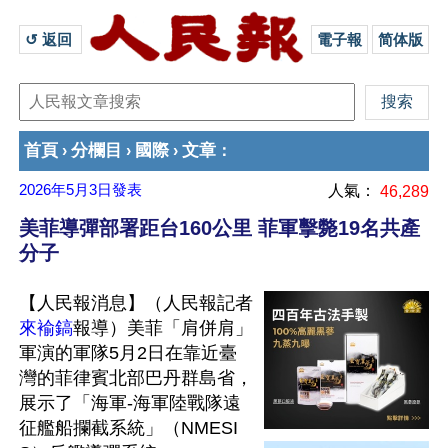
↺ 返回 
電子報
简体版
首頁
分欄目
國際
文章
›
›
›
：
2026年5月3日
發表
人氣：
46,289
美菲導彈部署距台160公里 菲軍擊斃19名共產
分子
【人民報消息】（人民報記者
來褕鎬
報導）美菲「肩併肩」
軍演的軍隊5月2日在靠近臺
灣的菲律賓北部巴丹群島省，
展示了「海軍-海軍陸戰隊遠
征艦船攔截系統」（NMESI