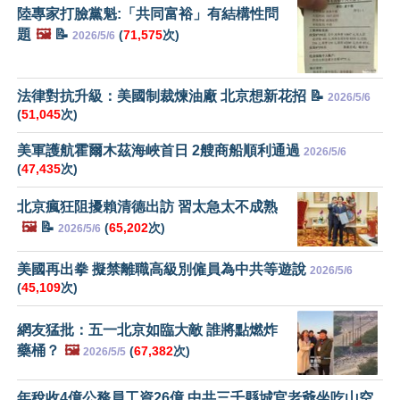
陸專家打臉黨魁:「共同富裕」有結構性問
題
🖼️
📝
(
71,575
次)
2026/5/6
法律對抗升級：美國制裁煉油廠 北京想新花招 📝
2026/5/6
(
51,045
次)
美軍護航霍爾木茲海峽首日 2艘商船順利通過
2026/5/6
(
47,435
次)
北京瘋狂阻擾賴清德出訪 習太急太不成熟
🖼️
📝
(
65,202
次)
2026/5/6
美國再出拳 擬禁離職高級別僱員為中共等遊說
2026/5/6
(
45,109
次)
網友猛批：五一北京如臨大敵 誰將點燃炸
藥桶？
🖼️
(
67,382
次)
2026/5/5
年稅收4億公務員工資26億 中共三千縣城官老爺坐吃山空