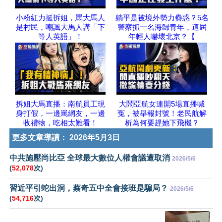
小粉紅力挺拆姐，罵大馬人
躺平是被境外勢力蠱惑？5名
是村民，嘲諷大馬人講「下
警察抓一名海歸青年，這屆
等人英語」！
年輕人嚇壞北京？【
拆姐大馬直播：南航員工現
大鬧亞航女連開5場直播喊
身打假，一邊罵網友，一邊
冤，被舉報封號！老民航解
收禮物，吃相太難看！
析為何要趕她下飛機？
更多文章導讀：
2026年5月3日
中共施壓尚比亞 全球最大數位人權會議遭取消
2026/5/6
(
52,078
次)
習近平引蛇出洞，蔡奇五中全會接班是騙局？
2026/5/6
(
54,716
次)