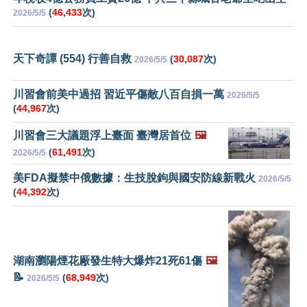
(
46,433
次)
2026/5/5
天下奇譚 (554) 行善自救
(
30,087
次)
2026/5/5
川習會前美中過招 習近平傷敵八百自損一萬
2026/5/5
(
44,967
次)
川習會三大議題浮上臺面 臺灣居首位
🖼️
(
61,491
次)
2026/5/5
美FDA擬禁中俄數據：生技脫鉤與國安防線新戰火
2026/5/5
(
44,392
次)
湖南瀏陽煙花厰發生特大爆炸21死61傷
🖼️
📝
(
68,949
次)
2026/5/5