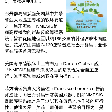
S）反艦導彈系統。

巴丹群島省瀕臨美國與中共爭
奪亞太地區主導權的戰略要道
之一呂宋海峽。NMESIS是一
種高度機動的岸基反艦導彈系
統，旨在從陸地位置以約185公里的射程攻擊水面艦
艇。該系統由美國C-130運輸機運抵巴丹群島，並部
署在該省首府巴斯科。

美國海軍陸戰隊上士吉布斯（Darren Gibbs）說，
「NMESIS反艦導彈系統目的是實現完全自主運
行，無需駕駛員或乘客在車內操作。」

菲方演習負責人洛倫佐（Francisco Lorenzo）告訴
路透社，向巴丹群島部署美國武器，例如NMESIS
反艦導彈系統是為了測試其在偏遠地區作戰的可行
性。他還表示，美菲「肩併肩」演習的目標之一是