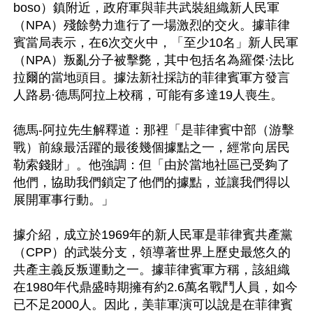
boso）鎮附近，政府軍與菲共武裝組織新人民軍
（NPA）殘餘勢力進行了一場激烈的交火。據菲律
賓當局表示，在6次交火中，「至少10名」新人民軍
（NPA）叛亂分子被擊斃，其中包括名為羅傑·法比
拉爾的當地頭目。據法新社採訪的菲律賓軍方發言
人路易·德馬阿拉上校稱，可能有多達19人喪生。

德馬-阿拉先生解釋道：那裡「是菲律賓中部（游擊
戰）前線最活躍的最後幾個據點之一，經常向居民
勒索錢財」。他強調：但「由於當地社區已受夠了
他們，協助我們鎖定了他們的據點，並讓我們得以
展開軍事行動。」

據介紹，成立於1969年的新人民軍是菲律賓共產黨
（CPP）的武裝分支，領導著世界上歷史最悠久的
共產主義反叛運動之一。據菲律賓軍方稱，該組織
在1980年代鼎盛時期擁有約2.6萬名戰鬥人員，如今
已不足2000人。因此，美菲軍演可以說是在菲律賓