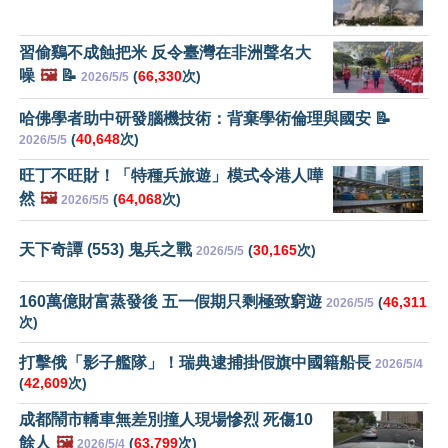
習偷鷄不成蝕把米 反令臺灣在非洲聲名大
噪
🖼️
📝
(
66,330
次)
2026/5/5
哈佛學者助中研發腦機技術：背棄學術倫理與國安 📝
(
40,648
次)
2026/5/5
旺丁不旺財！「特種兵旅遊」模式令港人嘩
然
🖼️
(
64,068
次)
2026/5/5
天下奇譚 (553) 鬼兵之戰
(
30,165
次)
2026/5/5
160萬億財富蒸發後 五一假期只剩極致窮遊
(
46,311
2026/5/5
次)
打擊俄「影子艦隊」！瑞典逮捕掛假旗中國籍船長
2026/5/4
(
42,609
次)
成都鬧市轎車無差別撞人現場慘烈 死傷10
餘人
🖼️
(
63,799
次)
2026/5/4