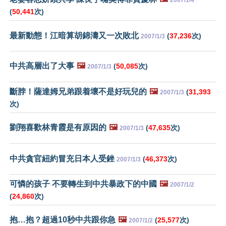
2007/1/4
(
50,441
次)
最新動態！江暗算胡錦濤又一次敗北
(
37,236
次)
2007/1/3
中共高層出了大事
🖼️
(
50,085
次)
2007/1/3
斷脖！薩達姆兄弟跟着壞不是好玩兒的
🖼️
(
31,393
2007/1/3
次)
劉翔喜歡林青霞是有原因的
🖼️
(
47,635
次)
2007/1/3
中共貪官紐約冒充日本人受銼
(
46,373
次)
2007/1/3
可憐的孩子 不要轉生到中共暴政下的中國
🖼️
2007/1/2
(
24,860
次)
抱…抱？超過10秒中共跟你急
🖼️
(
25,577
次)
2007/1/2