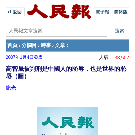
↺ 返回 
電子報
简体版
首頁
分欄目
時事
文章
›
›
›
：
2007年1月4日
發表
人氣：
38,507
高智晟被判刑是中國人的恥辱，也是世界的恥
辱（圖）
鮑光