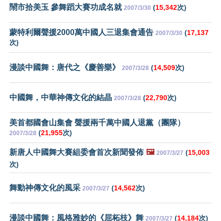
鬧市拾美玉 參舞蹈大賽功成名就
(
15,342
次)
2007/3/30
蒙特利爾聲援2000萬中國人三退集會通告
(
17,137
2007/3/30
次)
漫談中國舞：唐代之《慶善樂》
(
14,509
次)
2007/3/28
中國舞，中華神傳文化的結晶
(
22,790
次)
2007/3/28
美首都國會山集會 聲援兩千萬中國人退黨（團隊）
(
21,955
次)
2007/3/28
新唐人中國舞大賽組委會首次新聞發佈
🖼️
(
15,003
2007/3/27
次)
舞動神傳文化的風采
(
14,562
次)
2007/3/27
漫談中國舞：風格雅妙的《屈柘枝》舞
(
14,184
次)
2007/3/27