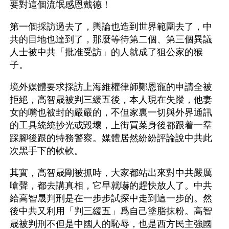
要對這個流氓感恩戴德！
第一個採訪過去了，輿論也造到世界範圍去了，中
共的目地也達到了，那麼等待第二個、第三個異議
人士被中共「批准受訪」的人就成了狙公家的猴
子。
境外媒體要求採訪上海維權律師鄭恩寵的申請全被
拒絕，高智晟被判三緩五後，本人現在失蹤，他妻
女的嘴也被封的嚴嚴的，不但家裏一切與外界通訊
的工具統統抄光或毀壞，上街買菜身後都跟着一羣
踩腳後跟的特務警察。媒體居然紛紛評論說中共此
次黑手下的軟軟。
其實，高智晟剛被抓時，大家都站出來對中共嚴厲
嗆聲，都去講真相，它早就嚇的趕快放人了。中共
給高智晟判刑是在一步步試探中走到這一步的。然
後中共又利用「判三緩五」爲自己塗脂抹粉。高智
晟被判刑不但是中國人的恥辱，也是西方民主強國