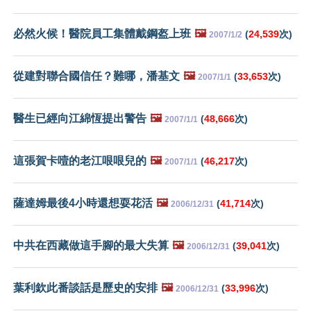
必然火候！醫院員工集體戴鋼盔上班
🖼️
(
24,539
次)
2007/1/2
從建對聯合國信任？難哪，潘基文
🖼️
(
33,653
次)
2007/1/1
醫生已經向江綿恆提出警告
🖼️
(
48,666
次)
2007/1/1
這張賀卡噎的老江哏哏兒的
🖼️
(
46,217
次)
2007/1/1
薩達姆最後4小時還想耍花活
🖼️
(
41,714
次)
2006/12/31
中共在西藏做這手腳的最大失算
🖼️
(
39,041
次)
2006/12/31
葉利欽此番談話是歷史的安排
🖼️
(
33,996
次)
2006/12/31