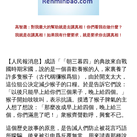
高智晟：對我最大的幫助就是去講真相！你們看我在做什麼？
我就是在講真相！如果我有什麼要求，就是要求你去講真相！
【人民報消息】成語「「朝三暮四」的典故來自戰
國時期宋國，說的是一個喜歡養猴的人，家裏養了
許多隻猴子（古代稱獼猴爲狙），由於開支太大，
這位狙公決定減少猴子的口糧。於是告訴它們說：
「以後只能早上給你們三個果子，晚上給四個。」
猴子開始吱吱叫，表示抗議。摸透了猴子脾氣的主
人想了想說：「那麼改成早上給四個，晚上給三
個，你們滿意了吧！」衆猴齊聲歡呼，興奮不已。
這個歷史故事的原意，是告誡人們防止被花言巧語
所矇騙。後來被引申爲反覆無常，用來譴責那種說