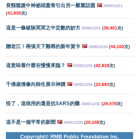
長頸龍腹中神祕頭蓋骨引出另一嚴重話題
🖼️
2006/12/31
(
41,835
次)
這是一條破除冥冥之中定數的妙方
(
30,401
次)
2006/12/31
贈老江！兩張天下難尋的新年賀卡
🖼️
(
44,102
次)
2006/12/30
這意味着什麼在慢慢來臨？
🖼️
(
42,818
次)
2006/12/30
千佛崖佛像向師生展示神蹟
🖼️
(
22,693
次)
2006/12/30
怪了，這病用的還是抗SARS的藥
(
29,478
次)
2006/12/30
這不是一個平常的新聞
🖼️
(
20,108
次)
2006/12/30
Copyright© RMB Public Foundation Inc.