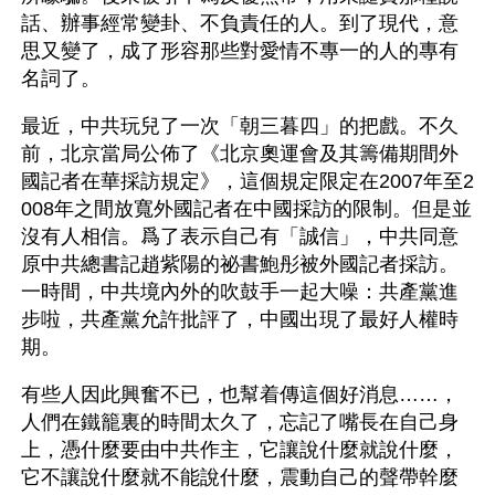
話、辦事經常變卦、不負責任的人。到了現代，意
思又變了，成了形容那些對愛情不專一的人的專有
名詞了。
最近，中共玩兒了一次「朝三暮四」的把戲。不久
前，北京當局公佈了《北京奧運會及其籌備期間外
國記者在華採訪規定》，這個規定限定在2007年至2
008年之間放寬外國記者在中國採訪的限制。但是並
沒有人相信。爲了表示自己有「誠信」，中共同意
原中共總書記趙紫陽的祕書鮑彤被外國記者採訪。
一時間，中共境內外的吹鼓手一起大噪：共產黨進
步啦，共產黨允許批評了，中國出現了最好人權時
期。
有些人因此興奮不已，也幫着傳這個好消息……，
人們在鐵籠裏的時間太久了，忘記了嘴長在自己身
上，憑什麼要由中共作主，它讓說什麼就說什麼，
它不讓說什麼就不能說什麼，震動自己的聲帶幹麼