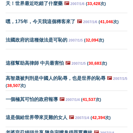
天！世界最近吃錯了什麼藥
🖼️
(
33,428
次)
2007/1/6
嘿，175年，今天我這個稀客來了
🖼️
(
41,046
次)
2007/1/6
法國政府的這種做法是可恥的
(
32,094
次)
2007/1/5
這樣幫助高律師 中共最害怕
🖼️
(
30,683
次)
2007/1/5
高智晟被判刑是中國人的恥辱，也是世界的恥辱
🖼️
2007/1/5
(
38,507
次)
一個極其可怕的政府報導
🖼️
(
41,537
次)
2007/1/4
這是個給世界帶來災難的女人
🖼️
(
42,394
次)
2007/1/4
老婆容忍姘頭共享 陳良宇嘴臭得罪賈慶林
🖼️