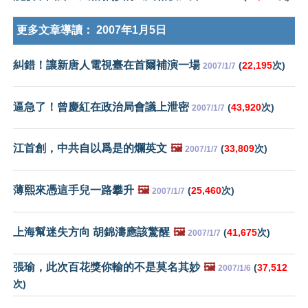
更多文章導讀：
2007年1月5日
糾錯！讓新唐人電視臺在首爾補演一場
(
22,195
次)
2007/1/7
逼急了！曾慶紅在政治局會議上泄密
(
43,920
次)
2007/1/7
江首創，中共自以爲是的爛英文
🖼️
(
33,809
次)
2007/1/7
薄熙來憑這手兒一路攀升
🖼️
(
25,460
次)
2007/1/7
上海幫迷失方向 胡錦濤應該驚醒
🖼️
(
41,675
次)
2007/1/7
張瑜，此次百花獎你輸的不是莫名其妙
🖼️
(
37,512
2007/1/6
次)