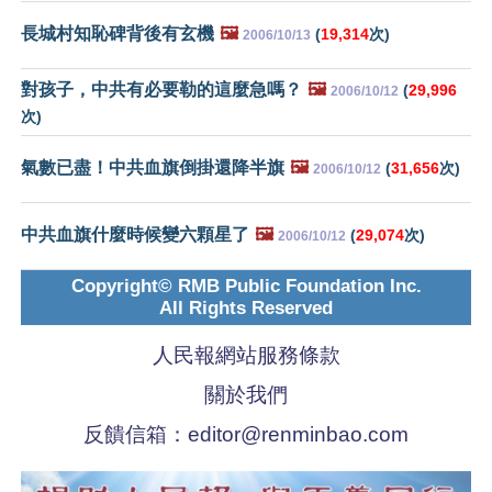
長城村知恥碑背後有玄機
🖼️
(
19,314
次)
2006/10/13
對孩子，中共有必要勒的這麼急嗎？
🖼️
(
29,996
2006/10/12
次)
氣數已盡！中共血旗倒掛還降半旗
🖼️
(
31,656
次)
2006/10/12
中共血旗什麼時候變六顆星了
🖼️
(
29,074
次)
2006/10/12
Copyright© RMB Public Foundation Inc.
All Rights Reserved
人民報網站服務條款
關於我們
反饋信箱：
editor@renminbao.com