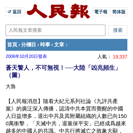
↺ 返回 
電子報
简体版
首頁
分欄目
時事
文章
›
›
›
：
2006年10月20日
發表
人氣：
19,337
蒼天警人，不可無視！──大陸「凶兆頻生」
（圖）
大魯
【人民報消息】隨着大紀元系列社論《九評共產
黨》的廣泛深入傳播，認清中共本質而覺醒的中國
人日益增多，退出中共及其附屬組織的人數已向150
0萬衝擊，「天滅中共，退黨保平安」已經成爲越來
越多的中國人的共識。中共行將滅亡之敗象大顯，