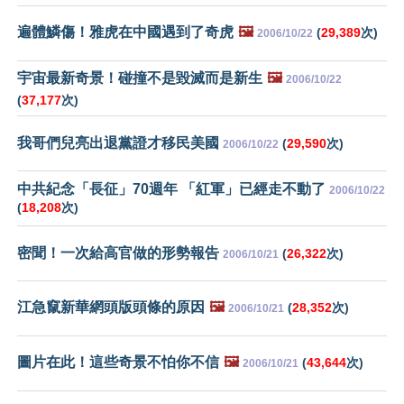
遍體鱗傷！雅虎在中國遇到了奇虎
🖼️
(
29,389
次)
2006/10/22
宇宙最新奇景！碰撞不是毀滅而是新生
🖼️
2006/10/22
(
37,177
次)
我哥們兒亮出退黨證才移民美國
(
29,590
次)
2006/10/22
中共紀念「長征」70週年 「紅軍」已經走不動了
2006/10/22
(
18,208
次)
密聞！一次給高官做的形勢報告
(
26,322
次)
2006/10/21
江急竄新華網頭版頭條的原因
🖼️
(
28,352
次)
2006/10/21
圖片在此！這些奇景不怕你不信
🖼️
(
43,644
次)
2006/10/21