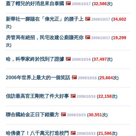
蓋了帽兒的好消息來自泰國
🖼️
(
32,586
次)
2006/10/17
新華社一腳踹在「偉光正」的腰子上
🖼️
(
34,602
2006/10/17
次)
房管局有絕招，民宅改建公廁賺死你
🖼️
(
19,299
2006/10/17
次)
哈，科學家終於找到了證據
🖼️
(
37,497
次)
2006/10/16
2006年世界上最大的一個笑話
🖼️
(
25,664
次)
2006/10/16
信訪最高官王剛乾了件大好事
🖼️
(
22,158
次)
2006/10/16
聯合國給金正日下錯藥方
🖼️
(
30,551
次)
2006/10/15
哈佛傻了！八千萬元打造校門
🖼️
(
21,586
次)
2006/10/15