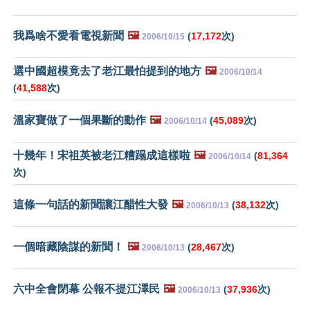
我爲啥不愛看電視新聞
🖼️
(
17,172
次)
2006/10/15
選中國超模竟去了老江最怕提到的地方
🖼️
2006/10/14
(
41,588
次)
溫家寶做了一個果斷的動作
🖼️
(
45,089
次)
2006/10/14
十幾年！宋祖英被老江糟蹋成這樣啦
🖼️
(
81,364
2006/10/14
次)
這條一句話的新聞讓江醋性大發
🖼️
(
38,132
次)
2006/10/13
一個暗藏陰謀的新聞！
🖼️
(
28,467
次)
2006/10/13
六中全會閉幕 公報不提江澤民
🖼️
(
37,936
次)
2006/10/13