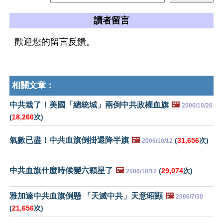
讀者留言
歡迎您的留言反饋。
相關文章：
中共栽了！美國「總統城」兩倒中共政權血旗
🖼️
2006/10/26
(
18,266
次)
氣數已盡！中共血旗倒掛還降半旗
🖼️
(
31,656
次)
2006/10/12
中共血旗什麼時候變六顆星了
🖼️
(
29,074
次)
2006/10/12
雅加達中共血旗倒懸 「天滅中共」天意昭顯
🖼️
2006/7/30
(
21,656
次)