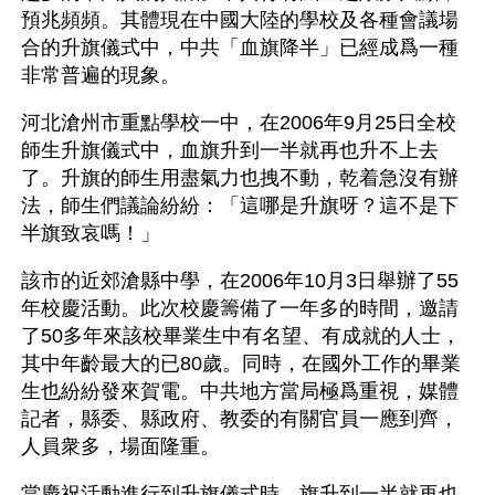
預兆頻頻。其體現在中國大陸的學校及各種會議場
合的升旗儀式中，中共「血旗降半」已經成爲一種
非常普遍的現象。
河北滄州市重點學校一中，在2006年9月25日全校
師生升旗儀式中，血旗升到一半就再也升不上去
了。升旗的師生用盡氣力也拽不動，乾着急沒有辦
法，師生們議論紛紛：「這哪是升旗呀？這不是下
半旗致哀嗎！」
該市的近郊滄縣中學，在2006年10月3日舉辦了55
年校慶活動。此次校慶籌備了一年多的時間，邀請
了50多年來該校畢業生中有名望、有成就的人士，
其中年齡最大的已80歲。同時，在國外工作的畢業
生也紛紛發來賀電。中共地方當局極爲重視，媒體
記者，縣委、縣政府、教委的有關官員一應到齊，
人員衆多，場面隆重。
當慶祝活動進行到升旗儀式時，旗升到一半就再也