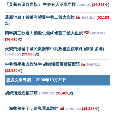
「黃菊有望蓋血旗」 中央有人不寒而慄
(
34,891
次)
2006/2/22
最新消息！黃菊有望蓋中共二號大血旗
🖼️
(
52,183
2006/2/10
次)
四申請三欲退！榮毅仁最終慘蓋二號大血旗
🖼️
2005/12/27
(
36,413
次)
天安門爆發中國民衆衝擊中共政權血旗事件 (錄像 多圖)
(
23,627
次)
2005/10/15
中共留學生血旗降半 胡錦濤回看橫幅標語
🖼️
2005/9/21
(
28,580
次)
更多文章導讀：
2006年10月20日
胡錦濤最近很頭痛
(
31,463
次)
2006/10/22
上海收斂多了，這兒還真敢幹
🖼️
(
36,229
次)
2006/10/22