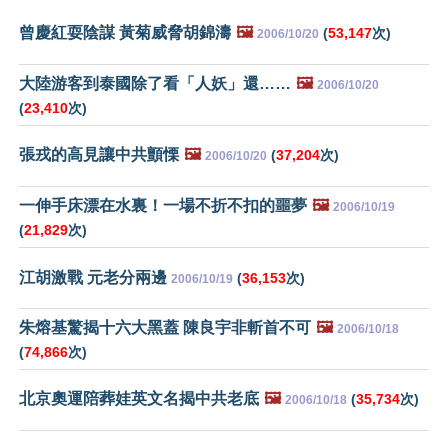
曾慶紅耍陰謀 黃菊威脅胡錦濤
🖼️
(
53,147
次)
2006/10/20
大陸游客到泰國除了看「人妖」還……
🖼️
2006/10/20
(
23,410
次)
張戎的高見讓中共顫慄
🖼️
(
37,204
次)
2006/10/20
一伸手床漂在水裏！一場不折不扣的噩夢
🖼️
2006/10/19
(
21,829
次)
江胡激戰 元老分兩邊
(
36,153
次)
2006/10/19
朱熔基驚揭十六大黑蓋 陳良宇非斬首不可
🖼️
2006/10/18
(
74,866
次)
北京奧運陪葬娃英文名揭中共老底
🖼️
(
35,734
次)
2006/10/18