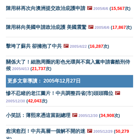
陳用林再次向澳洲提交政治庇護申請
🖼️
(
15,567
次)
2005/6/6
陳用林向美國申請政治庇護 美國震驚
🖼️
(
17,867
次)
2005/6/6
擊垮了蘇共 卻擁抱了中共
🖼️
(
16,287
次)
2005/4/22
關係大了！細胞周圈的彩色光環與不寫入黨申請書酷刑侍
候
(
21,737
次)
2005/4/13
更多文章導讀：
2005年12月27日
慘不忍睹的老江圖片！中共調整四省(市)頭頭職位
🖼️
(
42,043
次)
2005/12/30
小笑話：薄熙來憑這當副總理
🖼️
(
34,908
次)
2005/12/30
愈演愈烈！中共高層一個解不開的迷
🖼️
(
50,279
2005/12/29
次)