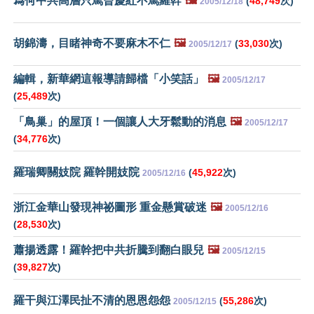
爲何中共高層只罵曾慶紅不罵羅幹
🖼️
(
48,749
次)
2005/12/18
胡錦濤，目睹神奇不要麻木不仁
🖼️
(
33,030
次)
2005/12/17
編輯，新華網這報導請歸檔「小笑話」
🖼️
2005/12/17
(
25,489
次)
「鳥巢」的屋頂！一個讓人大牙鬆動的消息
🖼️
2005/12/17
(
34,776
次)
羅瑞卿關妓院 羅幹開妓院
(
45,922
次)
2005/12/16
浙江金華山發現神祕圖形 重金懸賞破迷
🖼️
2005/12/16
(
28,530
次)
蕭揚透露！羅幹把中共折騰到翻白眼兒
🖼️
2005/12/15
(
39,827
次)
羅干與江澤民扯不清的恩恩怨怨
(
55,286
次)
2005/12/15