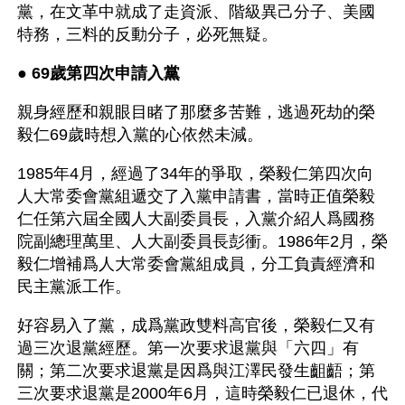
黨，在文革中就成了走資派、階級異己分子、美國
特務，三料的反動分子，必死無疑。
● 
69歲第四次申請入黨 
親身經歷和親眼目睹了那麼多苦難，逃過死劫的榮
毅仁69歲時想入黨的心依然未減。
1985年4月，經過了34年的爭取，榮毅仁第四次向
人大常委會黨組遞交了入黨申請書，當時正值榮毅
仁任第六屆全國人大副委員長，入黨介紹人爲國務
院副總理萬里、人大副委員長彭衝。1986年2月，榮
毅仁增補爲人大常委會黨組成員，分工負責經濟和
民主黨派工作。
好容易入了黨，成爲黨政雙料高官後，榮毅仁又有
過三次退黨經歷。第一次要求退黨與「六四」有
關；第二次要求退黨是因爲與江澤民發生齟齬；第
三次要求退黨是2000年6月，這時榮毅仁已退休，代