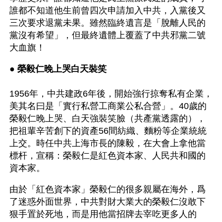
誰都不知道他生前曾四次申請加入中共，入黨後又
三次要求退黨未果。雖然臨終遺言是「脫離人民的
黨沒有希望」，但最終遺體上覆蓋了中共邪黨二號
大血旗！
● 
榮毅仁晚上哭白天裝笑  
1956年，中共建政6年後，開始強行掠奪私有企業，
美其名曰是「實行私營工商業公私合營」。40歲的
榮毅仁晚上哭、白天強裝笑臉（共產黨透露的），
把祖輩辛苦創下的資產56間紡織、麵粉等企業統統
上交。時任中共上海市長的陳毅，在大會上拿他當
標杆，宣稱：榮毅仁是紅色資本家、人民共和國的
資本家。
由於「紅色資本家」榮毅仁的很多親屬在海外，爲
了迷惑外面世界，中共對財大業大的榮毅仁沒敢下
狠手置於死地，而是用他當招牌去宰吃更多人的