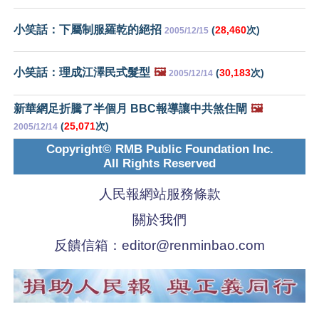
小笑話：下屬制服羅乾的絕招
(
28,460
次)
2005/12/15
小笑話：理成江澤民式髮型
🖼️
(
30,183
次)
2005/12/14
新華網足折騰了半個月 BBC報導讓中共煞住閘
🖼️
(
25,071
次)
2005/12/14
Copyright© RMB Public Foundation Inc.
All Rights Reserved
人民報網站服務條款
關於我們
反饋信箱：
editor@renminbao.com