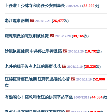
上任啦！少林寺和尚任公安副局長
(
33,292
次)
2005/12/21
老江趣事兩則
🖼️
(
26,477
次)
2005/12/21
羅乾製做的電視劇被槍斃
🖼️
(
39,165
次)
2005/12/20
沙龍恢復健康 中共停止手舞足蹈
🖼️
(
18,792
次)
2005/12/20
老外的腸子沒有老江的那麼花花
🖼️
(
28,226
次)
2005/12/19
江綿恆腎癌已晚期 江澤民品嚐錐心苦
🖼️
(
52,006
2005/12/19
次)
有點噁心！羅乾和老江的姘頭平起平坐
(
44,584
次)
2005/12/19