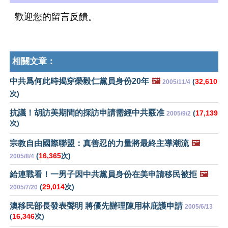
歡迎您的留言反饋。
相關文章：
中共爲何此時揭穿榮毅仁黨員身份20年
🖼️
(
32,610
2005/11/4
次)
抗議！胡訪美期間的採訪申請需經中共覈准
(
17,139
2005/9/2
次)
宗教自由國際聯盟：真善忍的力量將最終主導潮流
🖼️
(
16,365
次)
2005/8/4
給連戰看！一男子因中共黨員身份在美申請移民被拒
🖼️
(
29,014
次)
2005/7/20
澳移民部長發表聲明 將優先辦理陳用林庇護申請
2005/6/13
(
16,346
次)