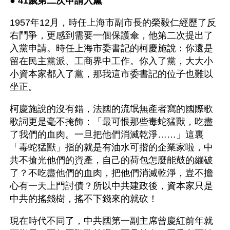
● 
41歲第二次申請入黨 
1957年12月，時任上海市副市長的榮毅仁經歷了反
右鬥爭，更感到需要一個保護傘，他第二次提出了
入黨申請。時任上海市委書記的柯慶施說：你還是
留在民主黨派、工商界中工作。你入了黨，大大小
小資本家都入了黨，那我這市委書記的位子也難以
坐正。
柯慶施說的沒有錯，法國的流氓無產者寫的國際歌
歌詞更是毫不掩飾：「最可恨那些毒蛇猛獸，吃盡
了我們的血肉。一旦把他們消滅乾淨……」這裏
「毒蛇猛獸」指的就是有油水可揩的企業家啦，中
共不搶光他們的資產，自己的荷包怎麼能鼓的繃破
了？不吃盡他們的血肉，把他們消滅乾淨，豈不擔
心有一天上門討債？所以中共建政後，資本家只是
中共的搖錢樹，搖不下錢來的就砍！
現在時代不同了，中共國第一副主席曾慶紅前年就