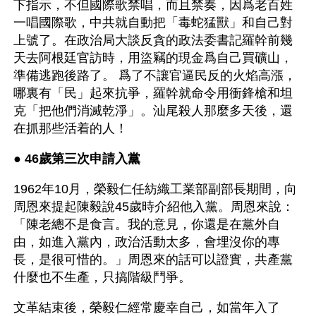
下指示，不但國際歌禁唱，而且禁奏，因爲老百姓
一唱國際歌，中共就自動把「毒蛇猛獸」和自己對
上號了。在政治局大談反貪的政法委書記羅幹前幾
天去阿根廷官訪時，用盜竊的現金爲自己買礦山，
準備逃跑後路了。 爲了不讓官逼民反的火焰高漲，
哪裏有「民」起來抗爭，羅幹就命令用衝鋒槍和坦
克「把他們消滅乾淨」。汕尾殺人那麼多天後，還
在抓那些活着的人！
● 
46歲第三次申請入黨 
1962年10月，榮毅仁任紡織工業部副部長期間，向
周恩來提起陳毅說45歲時介紹他入黨。周恩來說：
「陳老總不是食言。我的意見，你還是在黨外自
由，如進入黨內，政治活動太多，會埋沒你的專
長，是很可惜的。」周恩來的話可以證實，共產黨
什麼也不生產，只搞階級鬥爭。
文革結束後，榮毅仁經常慶幸自己，如當年入了