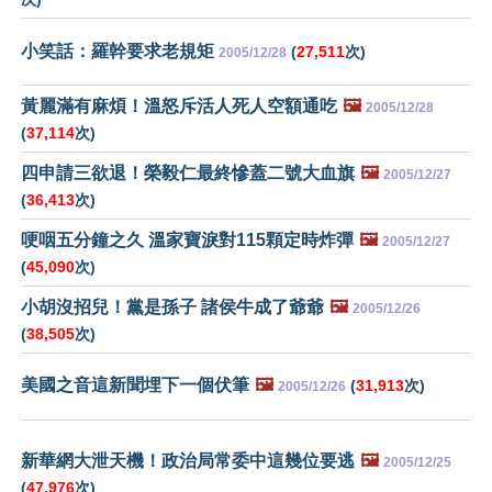
小笑話：羅幹要求老規矩
(
27,511
次)
2005/12/28
黃麗滿有麻煩！溫怒斥活人死人空額通吃
🖼️
2005/12/28
(
37,114
次)
四申請三欲退！榮毅仁最終慘蓋二號大血旗
🖼️
2005/12/27
(
36,413
次)
哽咽五分鐘之久 溫家寶淚對115顆定時炸彈
🖼️
2005/12/27
(
45,090
次)
小胡沒招兒！黨是孫子 諸侯牛成了爺爺
🖼️
2005/12/26
(
38,505
次)
美國之音這新聞埋下一個伏筆
🖼️
(
31,913
次)
2005/12/26
新華網大泄天機！政治局常委中這幾位要逃
🖼️
2005/12/25
(
47,976
次)