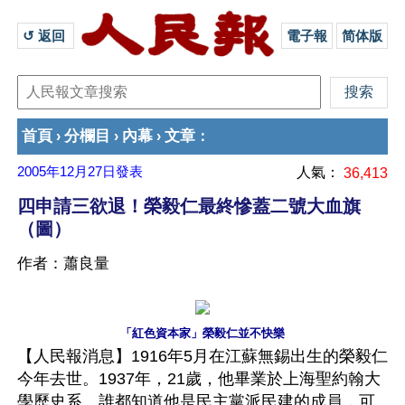
↺ 返回 
電子報
简体版
首頁
分欄目
內幕
文章
›
›
›
：
2005年12月27日
發表
人氣：
36,413
四申請三欲退！榮毅仁最終慘蓋二號大血旗
（圖）
作者：蕭良量
「紅色資本家」榮毅仁並不快樂
【人民報消息】1916年5月在江蘇無錫出生的榮毅仁
今年去世。1937年，21歲，他畢業於上海聖約翰大
學歷史系。誰都知道他是民主黨派民建的成員，可