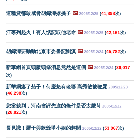
這種貨都敢威脅胡錦濤撂挑子
🖼️
(
41,898
次)
2005/12/25
江專列起火！有人惦記取他老命
🖼️
(
42,161
次)
2005/12/25
胡錦濤要動動北京市委書記劉淇
🖼️
(
45,782
次)
2005/12/24
新華網首頁頭版頭條消息竟然是這個
🖼️
(
36,017
2005/12/24
次)
新華網癟了茄子！何慶魁有老婆 高秀敏被鞭屍
2005/12/23
(
46,298
次)
您當裁判，河南省評先進的條件是否太嚴苛
2005/12/22
(
28,821
次)
長見識！羅干與款爺爭小姐的趣聞
(
53,967
次)
2005/12/22