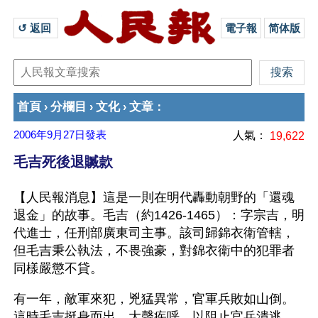
↺ 返回 
電子報
简体版
首頁
分欄目
文化
文章
›
›
›
：
2006年9月27日
發表
人氣：
19,622
毛吉死後退贓款
【人民報消息】這是一則在明代轟動朝野的「還魂
退金」的故事。毛吉（約1426-1465）：字宗吉，明
代進士，任刑部廣東司主事。該司歸錦衣衛管轄，
但毛吉秉公執法，不畏強豪，對錦衣衛中的犯罪者
同樣嚴懲不貸。
有一年，敵軍來犯，兇猛異常，官軍兵敗如山倒。
這時毛吉挺身而出，大聲疾呼，以阻止官兵潰逃。