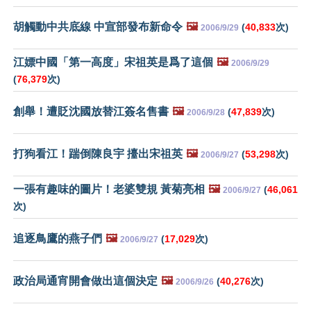
胡觸動中共底線 中宣部發布新命令
🖼️
(
40,833
次)
2006/9/29
江嫖中國「第一高度」宋祖英是爲了這個
🖼️
2006/9/29
(
76,379
次)
創舉！遭貶沈國放替江簽名售書
🖼️
(
47,839
次)
2006/9/28
打狗看江！踹倒陳良宇 擡出宋祖英
🖼️
(
53,298
次)
2006/9/27
一張有趣味的圖片！老婆雙規 黃菊亮相
🖼️
(
46,061
2006/9/27
次)
追逐鳥鷹的燕子們
🖼️
(
17,029
次)
2006/9/27
政治局通宵開會做出這個決定
🖼️
(
40,276
次)
2006/9/26