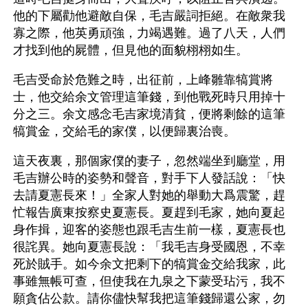
他的下屬勸他避敵自保，毛吉嚴詞拒絕。在敵衆我
寡之際，他英勇頑強，力竭遇難。過了八天，人們
才找到他的屍體，但見他的面貌栩栩如生。
毛吉受命於危難之時，出征前，上峰雛靠犒賞將
士，他交給余文管理這筆錢，到他戰死時只用掉十
分之三。余文感念毛吉家境清貧，便將剩餘的這筆
犒賞金，交給毛的家僕，以便歸裏治喪。
這天夜裏，那個家僕的妻子，忽然端坐到廳堂，用
毛吉辦公時的姿勢和聲音，對手下人發話說：「快
去請夏憲長來！」全家人對她的舉動大爲震驚，趕
忙報告廣東按察史夏憲長。夏趕到毛家，她向夏起
身作揖，迎客的姿態也跟毛吉生前一樣，夏憲長也
很詫異。她向夏憲長說：「我毛吉身受國恩，不幸
死於賊手。如今余文把剩下的犒賞金交給我家，此
事雖無帳可查，但使我在九泉之下蒙受玷污，我不
願貪佔公款。請你儘快幫我把這筆錢歸還公家，勿