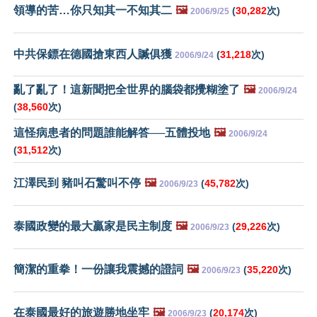
領導的苦…你只知其一不知其二
🖼️
(
30,282
次)
2006/9/25
中共保鏢在德國搶東西人贓俱獲
(
31,218
次)
2006/9/24
亂了亂了！這新聞把全世界的腦袋都攪糊塗了
🖼️
2006/9/24
(
38,560
次)
這怪病患者的問題誰能解答──五體投地
🖼️
2006/9/24
(
31,512
次)
江澤民到 豬叫石驚叫不停
🖼️
(
45,782
次)
2006/9/23
泰國政變的最大贏家是民主制度
🖼️
(
29,226
次)
2006/9/23
簡潔的重拳！一份讓我震撼的證詞
🖼️
(
35,220
次)
2006/9/23
在泰國最好的旅遊勝地坐牢
🖼️
(
20,174
次)
2006/9/23