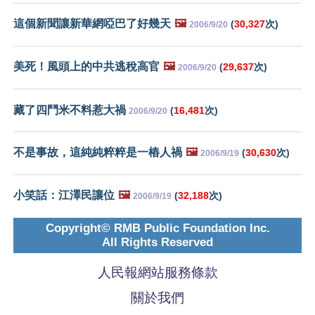
這個新聞讓新華網啞巴了好幾天
🖼️
(
30,327
次)
2006/9/20
美死！風頭上的中共逃稅高官
🖼️
(
29,637
次)
2006/9/20
藏了四鬥米不料惹大禍
(
16,481
次)
2006/9/20
不是事故，這純純粹粹是一樁人禍
🖼️
(
30,630
次)
2006/9/19
小笑話：江澤民讓位
🖼️
(
32,188
次)
2006/9/19
Copyright© RMB Public Foundation Inc.
All Rights Reserved
人民報網站服務條款
關於我們