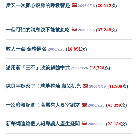
當又一次撕心裂肺的呼救響起
🖼️
(
30,152
次)
2006/9/26
一個可怕的消息決不能被忽略
🖼️
(
37,248
次)
2006/9/26
救人一命 金榜題名
(
16,891
次)
2006/9/26
請用新「三不」政策解體中共
(
18,728
次)
2006/9/26
陳良宇歇菜了！就地整治 職位扒光
🖼️
(
41,508
次)
2006/9/25
一次暗殺記實！高層有人要宰劉京
🖼️
(
43,350
次)
2006/9/25
新華網這篇殺人報導讓人產生疑問
🖼️
(
22,134
次)
2006/9/25