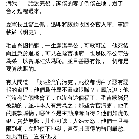
污我！」話說完後，家僕的妻子倒僕在地，過了一
會才甦醒過來。
夏憲長且驚且佩，迅即將該款收回交官入庫。事蹟
載於《明史》。
毛吉爲國捐軀，一生廉潔奉公，可歌可泣。他死後
尚且急於退贓，可見在陰曹地府，也是以奉公守法
爲榮，以貪贓枉法爲恥。並且善惡有報，一切都是
要算總賬的。
有人問道：「那些貪官污吏，死後都明白了惡有惡
報的道理，他們爲什麼不還魂退贓？」應該說：他
們沒有這個機會了，也沒有這個福了。毛吉蒙贓是
被動的，並非本人有意爲之；那些貪官污吏，他們
的贓款贓物，哪個不是主動掠奪而得？他們如虎似
狼，貪婪無恥，其心可誅，人怨天怒，他們一旦壽
限到期，立即便下地獄，遭受其應得的酷刑嚴懲。
如此而已，豈有他哉！