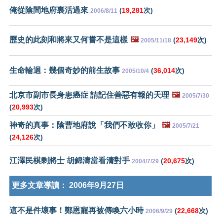
俺從陰間地府裏活過來
(
19,281
次)
2006/8/11
歷史的此刻和將來又何嘗不是這樣
🖼️
(
23,149
次)
2005/11/18
生命輪迴：幾個奇妙的前生故事
(
36,014
次)
2005/10/4
北京市副市長身患癌症 請記住善惡有報的天理
🖼️
2005/7/30
(
20,993
次)
神奇的真事：陰曹地府說「我們不敢收你」
🖼️
2005/7/21
(
24,126
次)
江澤民棋剩將士 胡錦濤當看清對手
(
20,675
次)
2004/7/29
更多文章導讀：
2006年9月27日
這不是件壞事！鄭恩寵再被傳喚六小時
(
22,668
次)
2006/9/29