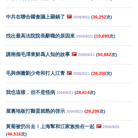
中共在聯合國會議上砸鍋了
🖼️
(
36,252
次)
2006/9/22
找出最高法院院長辭職的原因來
(
19,690
次)
2006/9/22
講兩個毛澤東鮮爲人知的故事
🖼️
(
50,882
次)
2006/9/21
毛與倒黴劉少奇和打人江青
🖼️
(
38,200
次)
2006/9/21
我也這樣，但不是怪病
(
28,614
次)
2006/9/21
屋裏地板打雞蛋就熟的啓示
(
28,206
次)
2006/9/21
黃菊被扔出去！上海幫和江家族拴在一起
🖼️
2006/9/20
(
46,516
次)