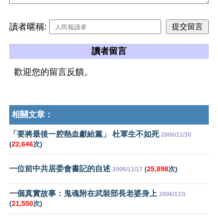
讀者暱稱:
讀者留言
歡迎您的留言反饋。
相關文章：
「要將最後一腔熱血獻給黨」 杜軍生不如死
2006/11/30
(
22,646
次)
一位前中共居委會書記的自述
(
25,898
次)
2006/11/17
一個真實故事：鬼魂附在武裝部長老婆身上
2006/11/1
(
21,550
次)