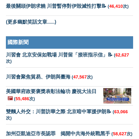
最後關頭伊朗求饒 川普暫停對伊毀滅性打擊📝
(
46,410
次)
(更多幽默笑話文章......)
國際新聞
川習會 北京安保如戰場 川普留「接班指示信」📝
(
62,627
次)
川習會聚焦貿易、伊朗與臺海
(
47,567
次)
美國華府政要褒獎表彰法輪功 慶祝大法日
🖼️
(
55,486
次)
雙麵人外交：川普訪華之際 北京暗中軍援伊朗📝
(
63,066
次)
加州亞凱迪亞市長認罪 揭開中共海外統戰黑手
(
58,627
次)