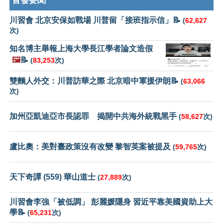
首發要聞
川習會 北京安保如戰場 川普留「接班指示信」📝
(
62,627
次)
知名博主舉報上海大學長江學者論文造假
🖼️
📝
(
83,253
次)
雙麵人外交：川普訪華之際 北京暗中軍援伊朗📝
(
63,066
次)
加州亞凱迪亞市長認罪 揭開中共海外統戰黑手
(
58,627
次)
盧比奧：美對臺政策沒有改變 黎智英案被提及
(
59,765
次)
天下奇譚 (559) 華山道士
(
27,889
次)
川習會李強「被低調」 彭麗媛隱身 習近平靠美國資助上大
學📝
(
65,231
次)