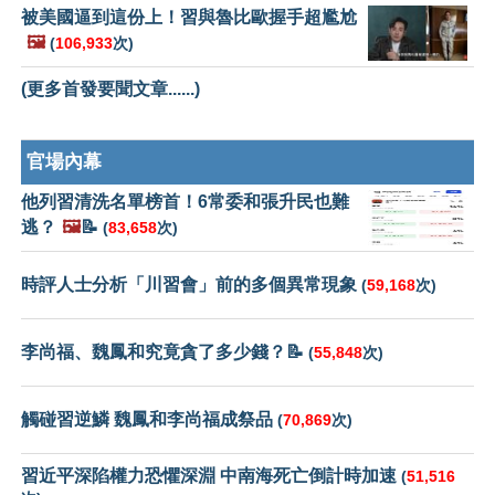
被美國逼到這份上！習與魯比歐握手超尷尬
🖼️
(
106,933
次)
(更多首發要聞文章......)
官場內幕
他列習清洗名單榜首！6常委和張升民也難
逃？
🖼️
📝
(
83,658
次)
時評人士分析「川習會」前的多個異常現象
(
59,168
次)
李尚福、魏鳳和究竟貪了多少錢？📝
(
55,848
次)
觸碰習逆鱗 魏鳳和李尚福成祭品
(
70,869
次)
習近平深陷權力恐懼深淵 中南海死亡倒計時加速
(
51,516