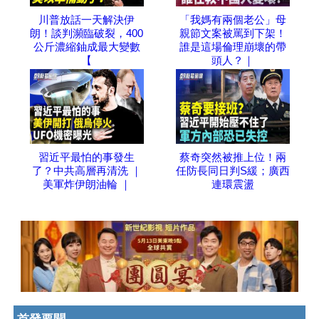
川普放話一天解決伊
「我媽有兩個老公」母
朗！談判瀕臨破裂，400
親節文案被罵到下架！
公斤濃縮鈾成最大變數
誰是這場倫理崩壞的帶
【
頭人？｜
習近平最怕的事發生
蔡奇突然被推上位！兩
了？中共高層再清洗 ｜
任防長同日判S緩；廣西
美軍炸伊朗油輪 ｜
連環震盪