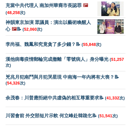
充當中共代理人 南加州華裔市長認罪
🖼️
(
48,258
次)
神韻東京加演 眾議員：演出以藝術喚醒人
心
🖼️
📝
(
52,060
次)
李尚福、魏鳳和究竟貪了多少錢？📝
(
55,848
次)
漢他病毒疫情郵輪完成撤離「零號病人」身分曝光
(
51,257
次)
兇兆月犯南鬥與月犯哭星現 中南海一年內將有大喪？📝
(
54,326
次)
余茂春：川普應拒絕中共虛偽的相互尊重要求📝
(
41,332
次)
川習會前 外交部短片示軟 何立峰赴韓跪乞📝
(
51,541
次)