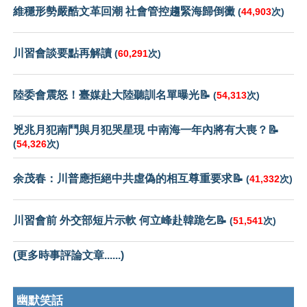
維穩形勢嚴酷文革回潮 社會管控趨緊海歸倒黴
(
44,903
次)
川習會談要點再解讀
(
60,291
次)
陸委會震怒！臺媒赴大陸聽訓名單曝光📝
(
54,313
次)
兇兆月犯南鬥與月犯哭星現 中南海一年內將有大喪？📝
(
54,326
次)
余茂春：川普應拒絕中共虛偽的相互尊重要求📝
(
41,332
次)
川習會前 外交部短片示軟 何立峰赴韓跪乞📝
(
51,541
次)
(更多時事評論文章......)
幽默笑話