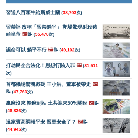
習送八百頭牛給斯威士蘭
(
38,703
次)
習禁評 改稱「習禁躺平」 靶場驚現射殺豬
頭皇帝
🖼️
📝
(
55,470
次)
認命可以 躺平不行
🖼️
📝
(
49,102
次)
打劫民企合法化！思想行賄入罪
🖼️
(
31,511
次)
首都機場驚魂戲碼 王小洪、董軍被帶走
🖼️
📝
(
47,763
次)
贏麻沒來 輸麻到站 土共迎來50%關稅
🖼️
📝
(
48,836
次)
溫家寶高調報平安 習更安全了？
🖼️
📝
(
44,945
次)