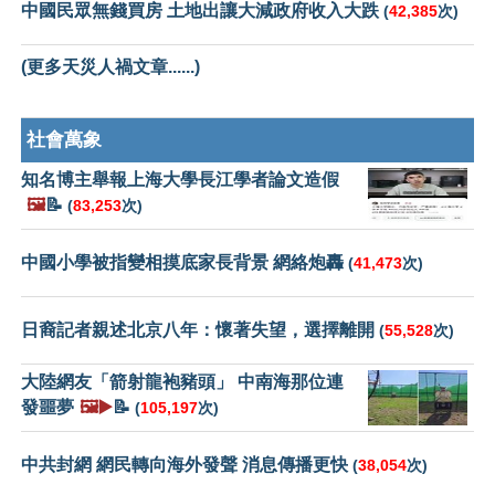
中國民眾無錢買房 土地出讓大減政府收入大跌
(
42,385
次)
(更多天災人禍文章......)
社會萬象
知名博主舉報上海大學長江學者論文造假
🖼️
📝
(
83,253
次)
中國小學被指變相摸底家長背景 網絡炮轟
(
41,473
次)
日裔記者親述北京八年：懷著失望，選擇離開
(
55,528
次)
大陸網友「箭射龍袍豬頭」 中南海那位連
發噩夢
🖼️▶️
📝
(
105,197
次)
中共封網 網民轉向海外發聲 消息傳播更快
(
38,054
次)