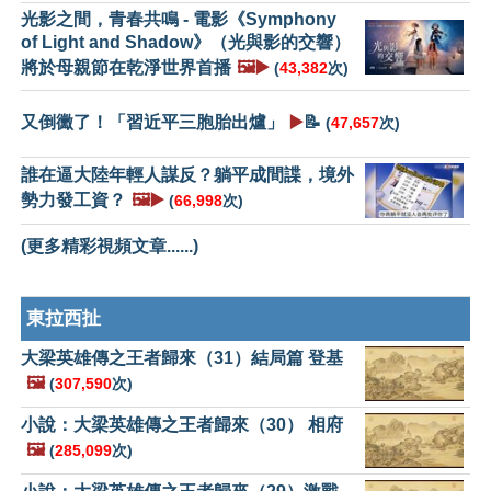
光影之間，青春共鳴 - 電影《Symphony
of Light and Shadow》（光與影的交響）
將於母親節在乾淨世界首播
🖼️▶️
(
43,382
次)
又倒黴了！「習近平三胞胎出爐」
▶️
📝
(
47,657
次)
誰在逼大陸年輕人謀反？躺平成間諜，境外
勢力發工資？
🖼️▶️
(
66,998
次)
(更多精彩視頻文章......)
東拉西扯
大梁英雄傳之王者歸來（31）結局篇 登基
🖼️
(
307,590
次)
小說：大梁英雄傳之王者歸來（30） 相府
🖼️
(
285,099
次)