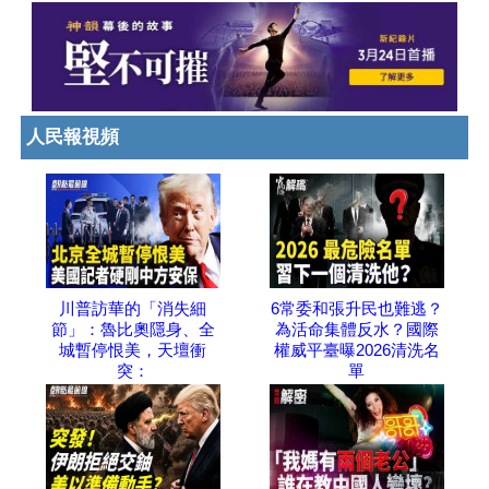
人民報視頻
川普訪華的「消失細
6常委和張升民也難逃？
節」：魯比奧隱身、全
為活命集體反水？國際
城暫停恨美，天壇衝
權威平臺曝2026清洗名
突：
單