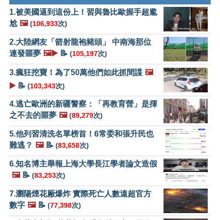
1.被美國逼到這份上！習與魯比歐握手超尷
尬
🖼️
(
106,933
次)
2.大陸網友「箭射龍袍豬頭」 中南海那位
連發噩夢
🖼️▶️
📝
(
105,197
次)
3.瘋狂挖寶！為了50萬他們如此抓間諜
🖼️
▶️
📝
(
103,343
次)
4.逃亡歐洲的新疆警察：「再教育營」是揮
之不去的噩夢
🖼️
(
89,279
次)
5.他列習清洗名單榜首！6常委和張升民也
難逃？
🖼️
📝
(
83,658
次)
6.知名博主舉報上海大學長江學者論文造假
🖼️
📝
(
83,253
次)
7.瀏陽煙花厰爆炸 實際死亡人數遠超官方
數字
🖼️
📝
(
77,398
次)