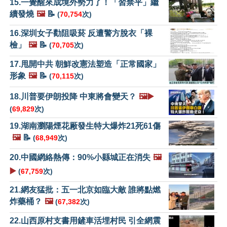
15.一覺醒來成境外勢力了！「習禁平」繼
續發燒
🖼️
📝
(
70,754
次)
16.深圳女子勸阻吸菸 反遭警方脫衣「裸
檢」
🖼️
📝
(
70,705
次)
17.甩開中共 朝鮮改憲法塑造「正常國家」
形象
🖼️
📝
(
70,115
次)
18.川普要伊朗投降 中東將會變天？
🖼️▶️
(
69,829
次)
19.湖南瀏陽煙花厰發生特大爆炸21死61傷
🖼️
📝
(
68,949
次)
20.中國網絡熱傳：90%小縣城正在消失
🖼️
▶️
(
67,759
次)
21.網友猛批：五一北京如臨大敵 誰將點燃
炸藥桶？
🖼️
(
67,382
次)
22.山西原村支書用鏟車活埋村民 引全網震