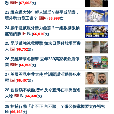
怒
🖼️▶️
(
67,002
次)
23.誰在逼大陸年輕人謀反？躺平成間諜，
境外勢力發工資？
🖼️▶️
(
66,998
次)
24.躺平是被境外勢力蠱惑？一組數據狠抽
黨魁的臉
▶️
📝
(
66,910
次)
25.昆明遭強冰雹襲擊 如末日災難般場面嚇
人
🖼️
(
66,752
次)
26.受經濟寒冬衝擊 去年339萬家餐飲店停
業
🖼️▶️
(
66,569
次)
27.英國召見中共大使 抗議間諜活動侵犯主
權
🖼️
(
66,407
次)
28.習偷鷄不成蝕把米 反令臺灣在非洲聲名
大噪
🖼️
📝
(
66,330
次)
29.抓捕行動「名不正 言不順」？張又俠掌握習太多祕密
📝
(
66,192
次)