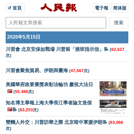
↺ 首頁 
電子報
简体版
2026年5月15日
川習會 北京安保如戰場 川普留「接班指示信」📝
(
62,627
次)
川習會聚焦貿易、伊朗與臺海
(
47,567
次)
美國華府政要褒獎表彰法輪功 慶祝大法日
🖼️
(
55,486
次)
知名博主舉報上海大學長江學者論文造假
🖼️
📝
(
83,253
次)
雙麵人外交：川普訪華之際 北京暗中軍援伊朗📝
(
63,066
次)