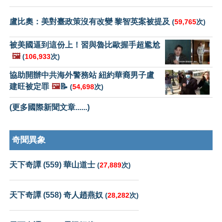
盧比奧：美對臺政策沒有改變 黎智英案被提及
(
59,765
次)
被美國逼到這份上！習與魯比歐握手超尷尬
🖼️
(
106,933
次)
協助開辦中共海外警務站 紐約華裔男子盧
建旺被定罪
🖼️
📝
(
54,698
次)
(更多國際新聞文章......)
奇聞異象
天下奇譚 (559) 華山道士
(
27,889
次)
天下奇譚 (558) 奇人趙燕奴
(
28,282
次)