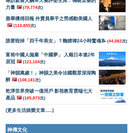
專訪新唐人鋼琴大賽評委主席：傳統音樂的
力量
🖼️
(
79,774
次)
善舉獲得回報 外賣員舉手之勞感動美國人
🖼️
(
110,855
次)
誰要毀掉「四千年美女」？鞠婧禕24小時驚魂📝
(
44,082
次)
富裕中國人拋棄「中國夢」 入籍日本連2年
居冠
🖼️
(
121,104
次)
「神韻萬歲！」神韻之美令法國觀眾深深陶
醉
🖼️
(
108,181
次)
乾淨世界突破一億用戶 影視教育雲端七大
產品
🖼️
(
105,873
次)
(更多生活娛樂文章......)
神傳文化