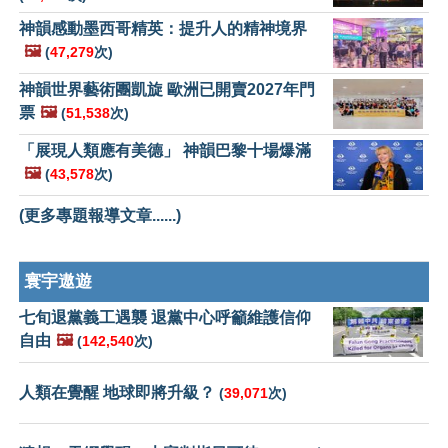
神韻感動墨西哥精英：提升人的精神境界
🖼️
(
47,279
次)
神韻世界藝術團凱旋 歐洲已開賣2027年門
票
🖼️
(
51,538
次)
「展現人類應有美德」 神韻巴黎十場爆滿
🖼️
(
43,578
次)
(更多專題報導文章......)
寰宇遨遊
七旬退黨義工遇襲 退黨中心呼籲維護信仰
自由
🖼️
(
142,540
次)
人類在覺醒 地球即將升級？
(
39,071
次)