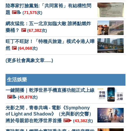
陸專家打臉黨魁:「共同富裕」有結構性問
題
🖼️
📝
(
71,575
次)
網友猛批：五一北京如臨大敵 誰將點燃炸
藥桶？
🖼️
(
67,382
次)
旺丁不旺財！「特種兵旅遊」模式令港人嘩
然
🖼️
(
64,068
次)
(更多社會萬象文章......)
生活娛樂
一鍵開播｜乾淨世界手機直播功能正式上線
🖼️
📝
(
45,878
次)
光影之間，青春共鳴 - 電影《Symphony
of Light and Shadow》（光與影的交響）
將於母親節在乾淨世界首播
🖼️▶️
(
43,382
次)