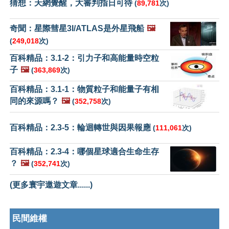
猜想：天網覺醒，大審判指日可待
(
89,781
次)
奇聞：星際彗星3I/ATLAS是外星飛船
🖼️
(
249,018
次)
百科精品：3.1-2：引力子和高能量時空粒
子
🖼️
(
363,869
次)
百科精品：3.1-1：物質粒子和能量子有相
同的來源嗎？
🖼️
(
352,758
次)
百科精品：2.3-5：輪迴轉世與因果報應
(
111,061
次)
百科精品：2.3-4：哪個星球適合生命生存
？
🖼️
(
352,741
次)
(更多寰宇遨遊文章......)
民間維權