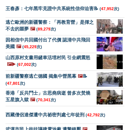
王春彥：七年黑牢見證中共系統性信仰迫害📝
(
47,952
次)
逃亡歐洲的新疆警察：「再教育營」是揮之
不去的噩夢
🖼️
(
89,279
次)
因相信中共回國付出了代價 認清中共飛回
美國
🖼️
(
45,229
次)
山西原村支書用鏟車活埋村民 引全網震怒
🖼️▶️
(
67,002
次)
前新疆警察逃亡德國 揭集中營黑幕
🖼️
📝
(
47,801
次)
香港「反共鬥士」古思堯病逝 曾多次焚燒
五星旗入獄
🖼️
(
70,341
次)
西藏僧侶達傑遭中共祕密判處七年徒刑
(
42,792
次)
武漢市民上街抗議建電池廠 遭警鎮壓
🖼️