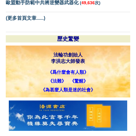
歐盟動手防範中共將逆變器武器化
(
49,636
次)
(更多首頁文章......)
歷史驚變
法輪功創始人
李洪志大師發表
《爲什麼會有人類》
《法難》
《驚醒》
《為甚麼人類是迷的社會》