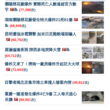
瀏陽煙花厰爆炸 實際死亡人數遠超官方數
字
🖼️
📝
(
77,398
次)
湖南瀏陽煙花厰發生特大爆炸21死61傷
🖼️
📝
(
68,949
次)
昆明遭強冰雹襲擊 如末日災難般場面嚇人
🖼️
(
66,752
次)
屋漏偏逢夜雨 陝西多地突降大雪
🖼️
📝
(
64,712
次)
爆炸又來了！濟南一廠房爆炸升起巨大火球
🖼️
(
71,653
次)
目擊者揭北京集市推土車撞人慘案內情
(
40,912
次)
重慶一隧道發生爆炸4亡9傷 工人每天提心
吊膽
🖼️
(
69,561
次)