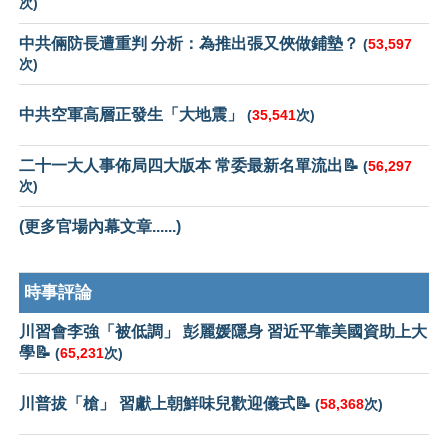
次)
中共倆防長遭重判 分析：為推出張又俠做鋪墊？
(
53,597
次)
中共空軍高層正發生「大地震」
(
35,541
次)
二十一大人事佈局四大版本 常委最新名單流出📝
(
56,297
次)
(更多官場內幕文章......)
時事評論
川習會李強「被低調」 彭麗媛隱身 習近平靠美國資助上大
學📝
(
65,231
次)
川普拔「槍」 習獻上朝鮮味兒歡迎儀式📝
(
58,368
次)