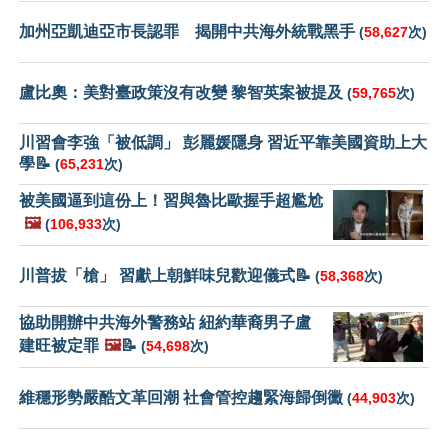
加州亞凱迪亞市長認罪 揭開中共海外統戰黑手
(
58,627
次)
盧比奧：美對臺政策沒有改變 黎智英案被提及
(
59,765
次)
川習會李強「被低調」 彭麗媛隱身 習近平靠美國資助上大
學📝
(
65,231
次)
被美國逼到這份上！習與魯比歐握手超尷尬
🖼️
(
106,933
次)
川普拔「槍」 習獻上朝鮮味兒歡迎儀式📝
(
58,368
次)
協助開辦中共海外警務站 紐約華裔男子盧
建旺被定罪
🖼️
📝
(
54,698
次)
維穩形勢嚴酷文革回潮 社會管控趨緊海歸倒黴
(
44,903
次)