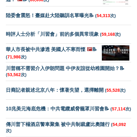
陸委會震怒！臺媒赴大陸聽訓名單曝光📝
(
54,313
次)
時評人士分析「川習會」前的多個異常現象
(
59,168
次)
華人市長被中共滲透 美國人不寒而慄
🖼️
📝
(
71,986
次)
川普稱不需習介入伊朗問題 中伊友誼從幼稚園開始？📝
(
53,562
次)
日裔記者親述北京八年：懷著失望，選擇離開
(
55,528
次)
10兆美元海底危機：中共電纜威脅籠罩川習會📝
(
57,114
次)
傳川普下榻酒店警車聚集 被中共制裁盧比奧隨行
(
54,092
次)