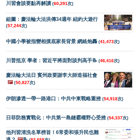
川習會談要點再解讀
(
60,291
次)
組圖：慶法輪大法洪傳34週年 紐約大遊行
(
57,244
次)
中國小學被指變相摸底家長背景 網絡炮轟
(
41,473
次)
川普抵京 學者：習近平將面對談判高手📝
(
46,416
次)
慶法輪大法日 賓州政要謝李大師造福社會
🖼️
(
50,827
次)
伊朗滲透一帶一路港口：中共中東戰略重挫
(
54,918
次)
日菲防務實戰化：中共第一島鏈霸權野心受挫
(
54,337
次)
他列習清洗名單榜首！6常委和張升民也難
逃？
🖼️
📝
(
83,658
次)