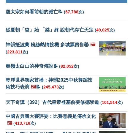
唐太宗如何看前朝的滅亡📝
(
57,788
次)
從夏朝「啓」始 「桀」終 說朝代存亡天定
(
49,025
次)
神韻抵波蘭 粉絲熱情接機 多城票房售罄
🖼️
(
223,811
次)
秦嶺太白山的神奇傳說📝
(
82,052
次)
乾淨世界獨家首播：神韻2025中秋舞蹈技
術技巧表演
🖼️
📝
(
245,473
次)
天下奇譚（392）古代皇帝登基前要修德學道
(
101,514
次)
中國古典舞大賽評委：比賽意義是傳承文化
🖼️
(
413,716
次)