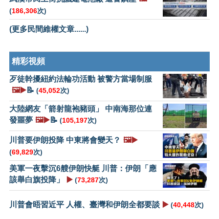
(
186,306
次)
(更多民間維權文章......)
精彩視頻
歹徒幹擾紐約法輪功活動 被警方當場制服
🖼️▶️
📝
(
45,052
次)
大陸網友「箭射龍袍豬頭」 中南海那位連
發噩夢
🖼️▶️
📝
(
105,197
次)
川普要伊朗投降 中東將會變天？
🖼️▶️
(
69,829
次)
美軍一夜擊沉6艘伊朗快艇 川普：伊朗「應
該舉白旗投降」
▶️
(
73,287
次)
川普會晤習近平 人權、臺灣和伊朗全都要談
▶️
(
40,448
次)