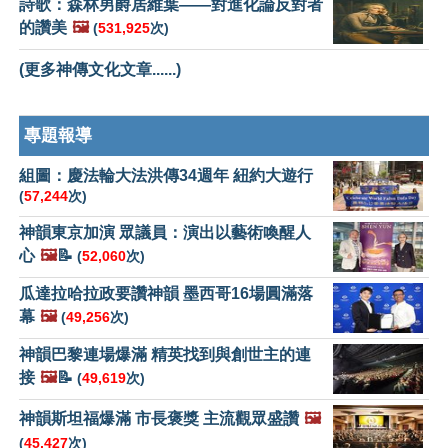
詩歌：森林男爵居維葉——對進化論反對者
的讚美
🖼️
(
531,925
次)
(更多神傳文化文章......)
專題報導
組圖：慶法輪大法洪傳34週年 紐約大遊行
(
57,244
次)
神韻東京加演 眾議員：演出以藝術喚醒人
心
🖼️
📝
(
52,060
次)
瓜達拉哈拉政要讚神韻 墨西哥16場圓滿落
幕
🖼️
(
49,256
次)
神韻巴黎連場爆滿 精英找到與創世主的連
接
🖼️
📝
(
49,619
次)
神韻斯坦福爆滿 市長褒獎 主流觀眾盛讚
🖼️
(
45,427
次)