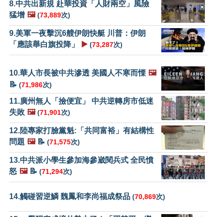
8.中共出新規 赴華投資「人財兩空」風險
猛增
🖼️
(
73,889
次)
9.美軍一夜擊沉6艘伊朗快艇 川普：伊朗
「應該舉白旗投降」
▶️
(
73,287
次)
10.華人市長被中共滲透 美國人不寒而慄
🖼️
📝
(
71,986
次)
11.廣州無人「撿便宜」 中共逆轉房市低迷
失敗
🖼️
(
71,901
次)
12.陸專家打臉黨魁:「共同富裕」有結構性
問題
🖼️
📝
(
71,575
次)
13.中共派小學生參加海參崴閱兵式 全民憤
怒
🖼️
📝
(
71,294
次)
14.觸碰習逆鱗 魏鳳和李尚福成祭品
(
70,869
次)