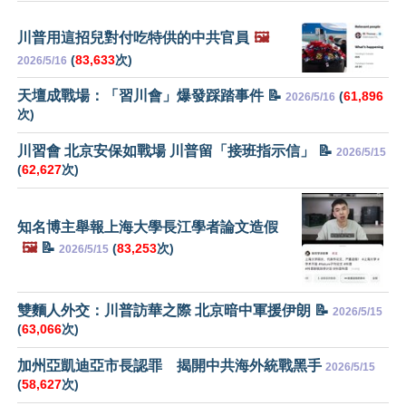
川普用這招兒對付吃特供的中共官員
🖼️
(
83,633
次)
2026/5/16
天壇成戰場：「習川會」爆發踩踏事件 📝
(
61,896
2026/5/16
次)
川習會 北京安保如戰場 川普留「接班指示信」 📝
2026/5/15
(
62,627
次)
知名博主舉報上海大學長江學者論文造假
🖼️
📝
(
83,253
次)
2026/5/15
雙麵人外交：川普訪華之際 北京暗中軍援伊朗 📝
2026/5/15
(
63,066
次)
加州亞凱迪亞市長認罪 揭開中共海外統戰黑手
2026/5/15
(
58,627
次)