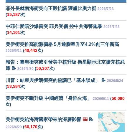
菲外長就南海衝突向王毅抗議 獲盧比奧力挺
2026/7/23
(
15,187
次)
中菲仁愛暗沙爆衝突 菲兵受傷 控中共海警施暴
2026/7/23
(
14,101
次)
美伊衝突推高能源價格 5月通膨率升至4.2%創三年新高
(
40,442
次)
2026/6/11
報告：臺海衝突或引發美中核升級 衛星顯示北京擴充核武
庫 📝
(
50,307
次)
2026/5/30
川普：結束與伊朗衝突的協議已「基本談成」 📝
2026/5/24
(
53,584
次)
美伊衝突不斷升級 中國經濟「身陷火海」
(
50,080
2026/5/11
次)
美伊衝突給海灣國家帶來的深層影響
🖼️
📝
(
66,170
次)
2026/4/29