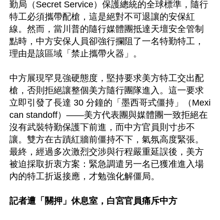
勤局（Secret Service）保護總統的全球標準，隨行
特工必須攜帶配槍，這是絕對不可退讓的安保紅
線。然而，當川普的隨行媒體團抵達天壇安全管制
點時，中方安保人員卻強行攔阻了一名特勤特工，
理由是該區域「禁止攜帶火器」。    

中方展現罕見強硬態度，堅持要求美方特工交出配
槍，否則拒絕讓整個美方隨行團隊進入。這一要求
立即引發了長達 30 分鐘的「墨西哥式僵持」（Mexi
can standoff）——美方代表團與媒體團一致拒絕在
沒有武裝特勤保護下前進，而中方官員則寸步不
讓。雙方在古蹟紅牆前僵持不下，氣氛高度緊張。
最終，經過多次激烈交涉與行程嚴重延誤後，美方
被迫採取折衷方案：緊急調遣另一名已獲准進入場
內的特工折返接應，才勉強化解僵局。 

記者遭「關押」休息室，白宮官員痛斥中方