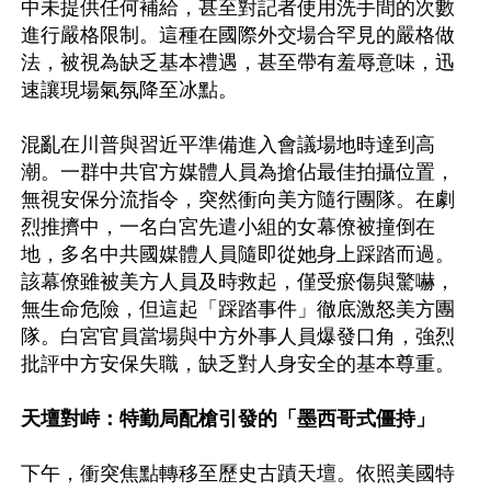
中未提供任何補給，甚至對記者使用洗手間的次數
進行嚴格限制。這種在國際外交場合罕見的嚴格做
法，被視為缺乏基本禮遇，甚至帶有羞辱意味，迅
速讓現場氣氛降至冰點。

混亂在川普與習近平準備進入會議場地時達到高
潮。一群中共官方媒體人員為搶佔最佳拍攝位置，
無視安保分流指令，突然衝向美方隨行團隊。在劇
烈推擠中，一名白宮先遣小組的女幕僚被撞倒在
地，多名中共國媒體人員隨即從她身上踩踏而過。
該幕僚雖被美方人員及時救起，僅受瘀傷與驚嚇，
無生命危險，但這起「踩踏事件」徹底激怒美方團
隊。白宮官員當場與中方外事人員爆發口角，強烈
批評中方安保失職，缺乏對人身安全的基本尊重。

天壇對峙：特勤局配槍引發的「墨西哥式僵持」
下午，衝突焦點轉移至歷史古蹟天壇。依照美國特