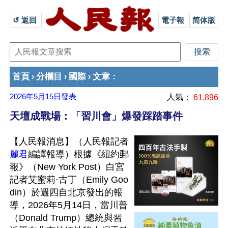
↺ 返回 
電子報
简体版
首頁
分欄目
國際
文章
›
›
›
：
2026年5月15日
發表
人氣：
61,896
天壇成戰場：「習川會」爆發踩踏事件
【人民報消息】（人民報記者
麗君
編譯報導）根據《紐約郵
報》（New York Post）白宮
記者艾蜜莉·古丁（Emily Goo
din）於週四自北京發出的報
導，2026年5月14日，當川普
（Donald Trump）總統與習