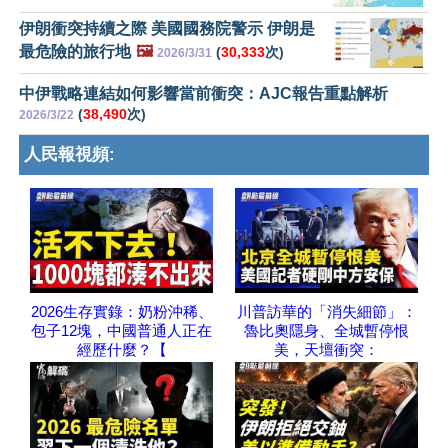
伊朗衝突持續之際 美國國務院警示 伊朗是
最危險的旅行地
🖼️
(
30,333
次)
2026/3/31
中伊戰略連結如何影響當前衝突：AJC報告重點解析
(
38,490
次)
2026/3/22
人民報視頻:
2026生存實錄：奶粉沖稀、
川普訪華的「消失細節」：
包子12塊，中國普通人正在
魯比奧隱身、全城暫停恨
經歷什麼？【
美，天壇衝突：