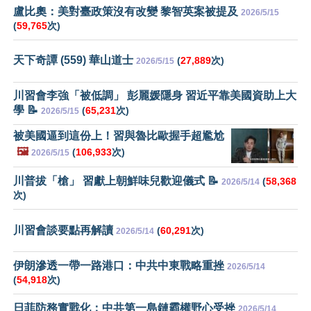
盧比奧：美對臺政策沒有改變 黎智英案被提及
2026/5/15
(
59,765
次)
天下奇譚 (559) 華山道士
(
27,889
次)
2026/5/15
川習會李強「被低調」 彭麗媛隱身 習近平靠美國資助上大
學 📝
(
65,231
次)
2026/5/15
被美國逼到這份上！習與魯比歐握手超尷尬
🖼️
(
106,933
次)
2026/5/15
川普拔「槍」 習獻上朝鮮味兒歡迎儀式 📝
(
58,368
2026/5/14
次)
川習會談要點再解讀
(
60,291
次)
2026/5/14
伊朗滲透一帶一路港口：中共中東戰略重挫
2026/5/14
(
54,918
次)
日菲防務實戰化：中共第一島鏈霸權野心受挫
2026/5/14